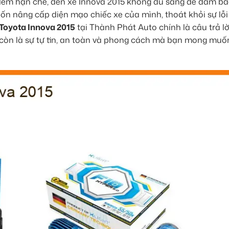
đêm hạn chế, đèn xe Innova 2015 không đủ sáng để đảm bả
n nâng cấp diện mạo chiếc xe của mình, thoát khỏi sự lỗi
 Toyota Innova 2015
tại Thành Phát Auto chính là câu trả l
ó còn là sự tự tin, an toàn và phong cách mà bạn mong muố