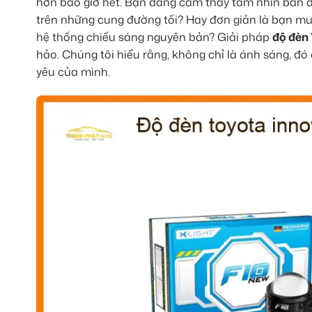
hơn bao giờ hết. Bạn đang cảm thấy tầm nhìn ban 
trên những cung đường tối? Hay đơn giản là bạn muố
hệ thống chiếu sáng nguyên bản? Giải pháp
độ đèn
hảo. Chúng tôi hiểu rằng, không chỉ là ánh sáng, đ
yêu của mình.