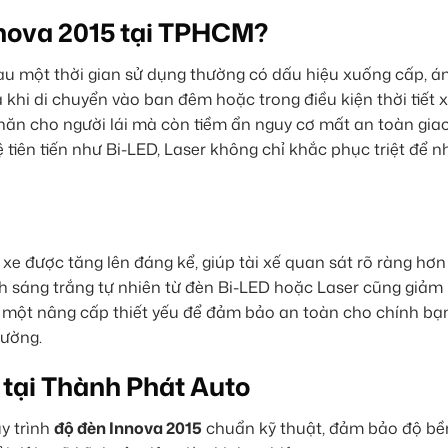
nnova 2015 tại TPHCM?
au một thời gian sử dụng thường có dấu hiệu xuống cấp, á
à khi di chuyển vào ban đêm hoặc trong điều kiện thời tiết
hăn cho người lái mà còn tiềm ẩn nguy cơ mất an toàn giao
tiên tiến như Bi-LED, Laser không chỉ khắc phục triệt để 
xe được tăng lên đáng kể, giúp tài xế quan sát rõ ràng hơn
Ánh sáng trắng tự nhiên từ đèn Bi-LED hoặc Laser cũng giảm
là một nâng cấp thiết yếu để đảm bảo an toàn cho chính bạ
đường.
 tại Thành Phát Auto
y trình
độ đèn Innova 2015
chuẩn kỹ thuật, đảm bảo độ bền