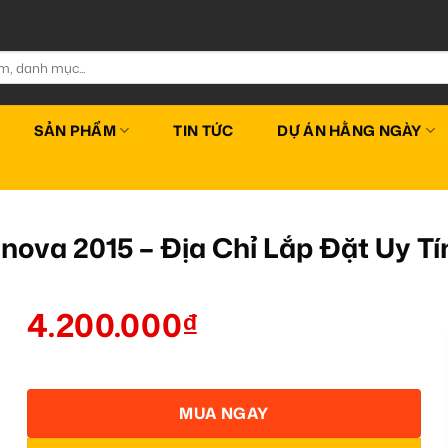
SẢN PHẨM
TIN TỨC
DỰ ÁN HẰNG NGÀY
nnova 2015 – Địa Chỉ Lắp Đặt Uy 
4.200.000
₫
MUA NGAY