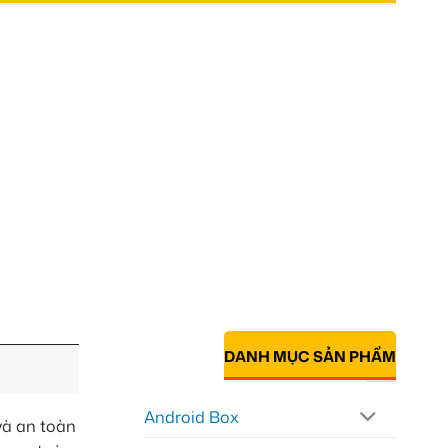
DANH MỤC SẢN PHẨM
Android Box
và an toàn