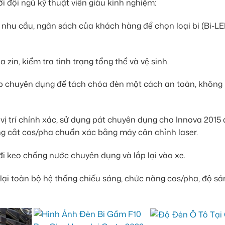
i đội ngũ kỹ thuật viên giàu kinh nghiệm:
nhu cầu, ngân sách của khách hàng để chọn loại bi (Bi-LED
in, kiểm tra tình trạng tổng thể và vệ sinh.
 chuyên dụng để tách chóa đèn một cách an toàn, không
vị trí chính xác, sử dụng pát chuyên dụng cho Innova 2015
g cắt cos/pha chuẩn xác bằng máy cân chỉnh laser.
i keo chống nước chuyên dụng và lắp lại vào xe.
lại toàn bộ hệ thống chiếu sáng, chức năng cos/pha, độ sá