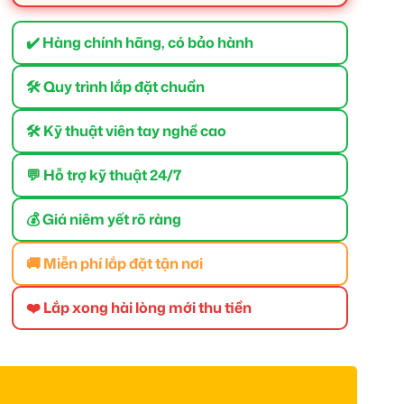
✔️ Hàng chính hãng, có bảo hành
🛠 Quy trình lắp đặt chuẩn
🛠 Kỹ thuật viên tay nghề cao
💬 Hỗ trợ kỹ thuật 24/7
💰 Giá niêm yết rõ ràng
🚚 Miễn phí lắp đặt tận nơi
❤️ Lắp xong hài lòng mới thu tiền