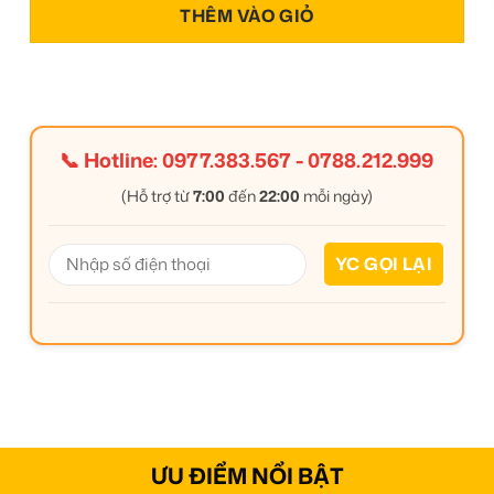
THÊM VÀO GIỎ
📞 Hotline:
0977.383.567
-
0788.212.999
(Hỗ trợ từ
7:00
đến
22:00
mỗi ngày)
ƯU ĐIỂM NỔI BẬT