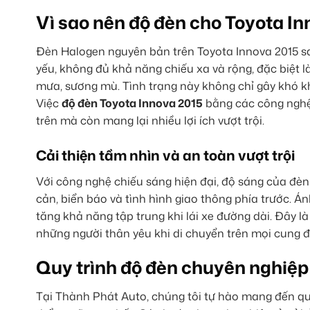
Vì sao nên độ đèn cho Toyota I
Đèn Halogen nguyên bản trên Toyota Innova 2015 s
yếu, không đủ khả năng chiếu xa và rộng, đặc biệt l
mưa, sương mù. Tình trạng này không chỉ gây khó k
Việc
độ đèn Toyota Innova 2015
bằng các công nghệ 
trên mà còn mang lại nhiều lợi ích vượt trội.
Cải thiện tầm nhìn và an toàn vượt trội
Với công nghệ chiếu sáng hiện đại, độ sáng của đèn 
cản, biển báo và tình hình giao thông phía trước. 
tăng khả năng tập trung khi lái xe đường dài. Đây 
những người thân yêu khi di chuyển trên mọi cung 
Quy trình độ đèn chuyên nghiệp
Tại Thành Phát Auto, chúng tôi tự hào mang đến qu