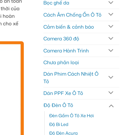
o an toàn
Bọc ghế da
 thời của
Cách Âm Chống Ồn Ô Tô
ời hoàn
n cho xế
Cảm biến & cảnh báo
Camera 360 độ
Camera Hành Trình
Chưa phân loại
Dán Phim Cách Nhiệt Ô
Tô
Dán PPF Xe Ô Tô
Độ Đèn Ô Tô
Đèn Gầm Ô Tô Xe Hơi
Độ Bi Led
Độ Đèn Acura