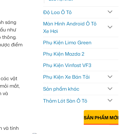
Độ Loa Ô Tô
nh sáng
Màn Hình Android Ô Tô
 xấu như
Xe Hơi
 thông.
Phụ Kiện Limo Green
nhược điểm
Phụ Kiện Mazda 2
Phụ Kiện Vinfast VF3
Phụ Kiện Xe Bán Tải
 các vật
 mỏi mắt,
Sản phẩm khác
n và
Thảm Lót Sàn Ô Tô
SẢN PHẨM MỚI
 và tính