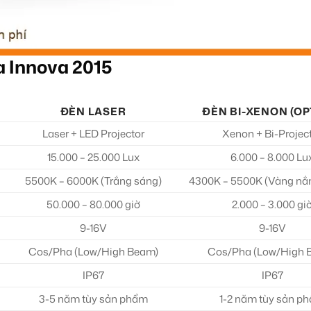
a Innova 2015
ĐÈN LASER
ĐÈN BI-XENON (OP
Laser + LED Projector
Xenon + Bi-Projec
15.000 – 25.000 Lux
6.000 – 8.000 Lu
5500K – 6000K (Trắng sáng)
4300K – 5500K (Vàng nắ
50.000 – 80.000 giờ
2.000 – 3.000 gi
9-16V
9-16V
Cos/Pha (Low/High Beam)
Cos/Pha (Low/High 
IP67
IP67
3-5 năm tùy sản phẩm
1-2 năm tùy sản p