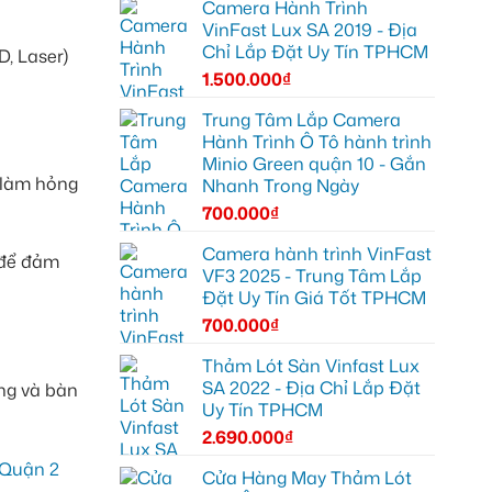
Camera Hành Trình
VinFast Lux SA 2019 - Địa
Chỉ Lắp Đặt Uy Tín TPHCM
, Laser)
1.500.000
₫
Trung Tâm Lắp Camera
Hành Trình Ô Tô hành trình
Minio Green quận 10 - Gắn
 làm hỏng
Nhanh Trong Ngày
700.000
₫
Camera hành trình VinFast
 để đảm
VF3 2025 - Trung Tâm Lắp
Đặt Uy Tín Giá Tốt TPHCM
700.000
₫
Thảm Lót Sàn Vinfast Lux
SA 2022 - Địa Chỉ Lắp Đặt
ng và bàn
Uy Tín TPHCM
2.690.000
₫
Cửa Hàng May Thảm Lót