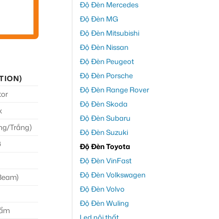
Độ Đèn Mercedes
Độ Đèn MG
Độ Đèn Mitsubishi
Độ Đèn Nissan
Độ Đèn Peugeot
Độ Đèn Porsche
TION)
Độ Đèn Range Rover
tor
Độ Đèn Skoda
x
Độ Đèn Subaru
ng/Trắng)
Độ Đèn Suzuki
ờ
Độ Đèn Toyota
Độ Đèn VinFast
Độ Đèn Volkswagen
Beam)
Độ Đèn Volvo
Độ Đèn Wuling
hẩm
Led nội thất