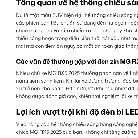
Tổng quan về hệ thống chiếu s
Dù là một mẫu SUV hiện đại, hệ thống chiếu sáng n
các phiên bản tiêu chuẩn sử dụng đèn halogen ho
chùm sáng hẹp và tầm chiếu xa hạn chế, gây khó kh
thiếu sáng hoặc trong điều kiện thời tiết xấu như 
mái mà còn tiềm ẩn nguy cơ mất an toàn giao thôn
Các vấn đề thường gặp với đèn zin MG 
Nhiều chủ xe MG RX5 2025 thường phàn nàn về tình 
năng gom sáng kém. Khi lái xe đường trường, đặc bi
xa trở nên khó khăn. Hơn nữa, với khí hậu nhiệt đ
không được đánh giá cao, khiến trải nghiệm lái xe th
Lợi ích vượt trội khi độ đèn bi
Việc nâng cấp hệ thống chiếu sáng bằng công nghệ b
chiếc MG RX5 2025 của bạn. Không chỉ tăng cường g