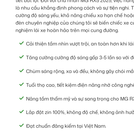
tiết bất lợi. Đối với chủ nhân MG RX5 2025, việc n
là nhu cầu khẳng định phong cách và sự tiện nghi. 
cường độ sáng yếu, khả năng chiếu xa hạn chế hoặ
đèn chuyên nghiệp của chúng tôi sẽ biến chiếc xe c
nghiệm lái xe hoàn hảo trên mọi cung đường.
Cải thiện tầm nhìn vượt trội, an toàn hơn khi lá
Tăng cường cường độ sáng gấp 3-5 lần so với 
Chùm sáng rộng, xa và đều, không gây chói mắt
Tuổi thọ cao, tiết kiệm điện năng nhờ công ngh
Nâng tầm thẩm mỹ và sự sang trọng cho MG R
Lắp đặt zin 100%, không độ chế, không ảnh hưở
Đạt chuẩn đăng kiểm tại Việt Nam.