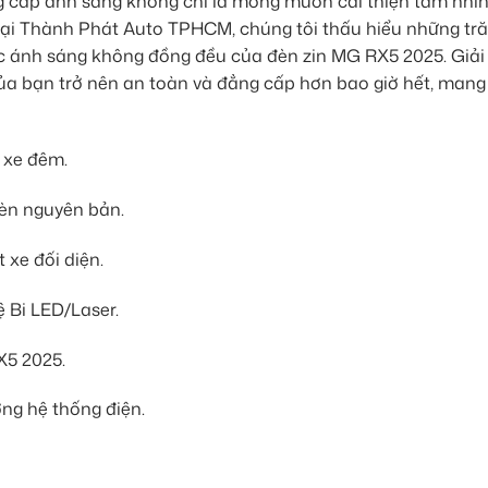
âng cấp ánh sáng không chỉ là mong muốn cải thiện tầm nhì
Tại Thành Phát Auto TPHCM, chúng tôi thấu hiểu những tră
c ánh sáng không đồng đều của đèn zin MG RX5 2025. Giải
ủa bạn trở nên an toàn và đẳng cấp hơn bao giờ hết, mang l
i xe đêm.
đèn nguyên bản.
 xe đối diện.
ệ Bi LED/Laser.
X5 2025.
ng hệ thống điện.