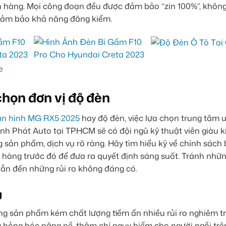
ch hàng. Mọi công đoạn đều được đảm bảo “zin 100%”, không
đảm bảo khả năng đăng kiểm.
chọn đơn vị độ đèn
n hình MG RX5 2025
hay độ đèn, việc lựa chọn trung tâm uy
nh Phát Auto tại TPHCM sẽ có đội ngũ kỹ thuật viên giàu k
ng sản phẩm, dịch vụ rõ ràng. Hãy tìm hiểu kỹ về chính sách
hàng trước đó để đưa ra quyết định sáng suốt. Tránh nhữn
dẫn đến những rủi ro không đáng có.
g
ng sản phẩm kém chất lượng tiềm ẩn nhiều rủi ro nghiêm t
y hỏng hóc nặng nề, thậm chí nguy hiểm cho người ngồi trê