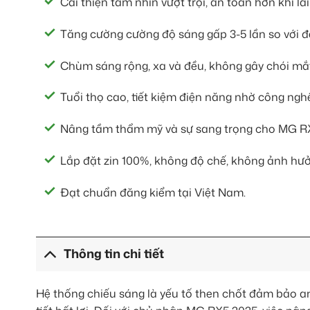
Cải thiện tầm nhìn vượt trội, an toàn hơn khi lá
Tăng cường cường độ sáng gấp 3-5 lần so với 
Chùm sáng rộng, xa và đều, không gây chói mắt
Tuổi thọ cao, tiết kiệm điện năng nhờ công ngh
Nâng tầm thẩm mỹ và sự sang trọng cho MG R
Lắp đặt zin 100%, không độ chế, không ảnh hưở
Đạt chuẩn đăng kiểm tại Việt Nam.
Thông tin chi tiết
Hệ thống chiếu sáng là yếu tố then chốt đảm bảo an 