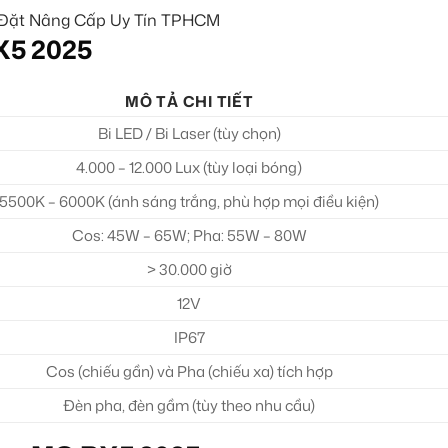
X5 2025
MÔ TẢ CHI TIẾT
Bi LED / Bi Laser (tùy chọn)
4.000 – 12.000 Lux (tùy loại bóng)
5500K – 6000K (ánh sáng trắng, phù hợp mọi điều kiện)
Cos: 45W – 65W; Pha: 55W – 80W
> 30.000 giờ
12V
IP67
Cos (chiếu gần) và Pha (chiếu xa) tích hợp
Đèn pha, đèn gầm (tùy theo nhu cầu)