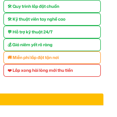
🛠 Quy trình lắp đặt chuẩn
🛠 Kỹ thuật viên tay nghề cao
💬 Hỗ trợ kỹ thuật 24/7
💰 Giá niêm yết rõ ràng
🚚 Miễn phí lắp đặt tận nơi
❤️ Lắp xong hài lòng mới thu tiền