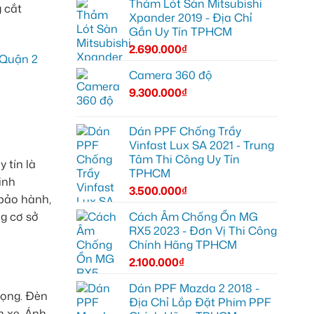
Thảm Lót Sàn Mitsubishi
 cắt
Xpander 2019 - Địa Chỉ
Gắn Uy Tín TPHCM
2.690.000
₫
Camera 360 độ
9.300.000
₫
Dán PPF Chống Trầy
Vinfast Lux SA 2021 - Trung
Tâm Thi Công Uy Tín
 tín là
TPHCM
inh
3.500.000
₫
 bảo hành,
Cách Âm Chống Ồn MG
g cơ sở
RX5 2023 - Đơn Vị Thi Công
Chính Hãng TPHCM
2.100.000
₫
Dán PPF Mazda 2 2018 -
rọng. Đèn
Địa Chỉ Lắp Đặt Phim PPF
n xe. Ánh