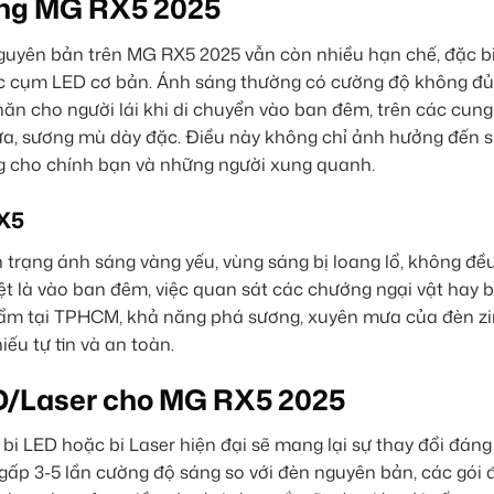
áng MG RX5 2025
guyên bản trên MG RX5 2025 vẫn còn nhiều hạn chế, đặc bi
ặc cụm LED cơ bản. Ánh sáng thường có cường độ không đ
ăn cho người lái khi di chuyển vào ban đêm, trên các cun
mưa, sương mù dày đặc. Điều này không chỉ ảnh hưởng đến s
g cho chính bạn và những người xung quanh.
RX5
trạng ánh sáng vàng yếu, vùng sáng bị loang lổ, không đều
ệt là vào ban đêm, việc quan sát các chướng ngại vật hay b
ới ẩm tại TPHCM, khả năng phá sương, xuyên mưa của đèn z
iếu tự tin và an toàn.
 LED/Laser cho MG RX5 2025
i LED hoặc bi Laser hiện đại sẽ mang lại sự thay đổi đáng
ấp 3-5 lần cường độ sáng so với đèn nguyên bản, các gói 