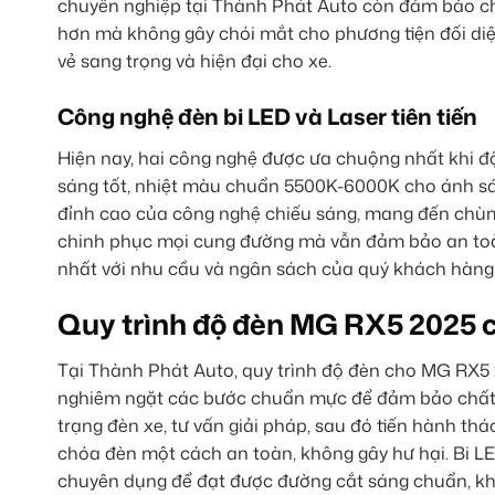
chuyên nghiệp tại Thành Phát Auto còn đảm bảo chùm
hơn mà không gây chói mắt cho phương tiện đối di
vẻ sang trọng và hiện đại cho xe.
Công nghệ đèn bi LED và Laser tiên tiến
Hiện nay, hai công nghệ được ưa chuộng nhất khi độ
sáng tốt, nhiệt màu chuẩn 5500K-6000K cho ánh sáng 
đỉnh cao của công nghệ chiếu sáng, mang đến chùm
chinh phục mọi cung đường mà vẫn đảm bảo an toàn
nhất với nhu cầu và ngân sách của quý khách hàng
Quy trình độ đèn MG RX5 2025 
Tại Thành Phát Auto, quy trình độ đèn cho MG RX5 2
nghiêm ngặt các bước chuẩn mực để đảm bảo chất lư
trạng đèn xe, tư vấn giải pháp, sau đó tiến hành t
chóa đèn một cách an toàn, không gây hư hại. Bi LE
chuyên dụng để đạt được đường cắt sáng chuẩn, khôn