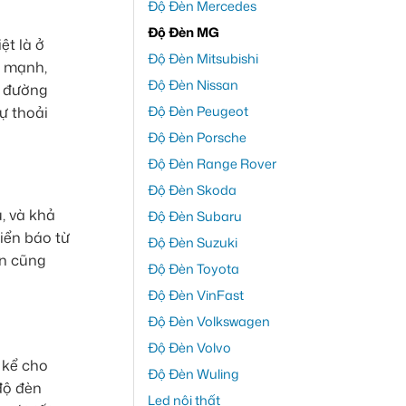
Độ Đèn Mercedes
Độ Đèn MG
ệt là ở
Độ Đèn Mitsubishi
ủ mạnh,
Độ Đèn Nissan
g đường
Độ Đèn Peugeot
ự thoải
Độ Đèn Porsche
Độ Đèn Range Rover
Độ Đèn Skoda
, và khả
Độ Đèn Subaru
iển báo từ
Độ Đèn Suzuki
in cũng
Độ Đèn Toyota
Độ Đèn VinFast
Độ Đèn Volkswagen
Độ Đèn Volvo
 kể cho
Độ Đèn Wuling
độ đèn
Led nội thất