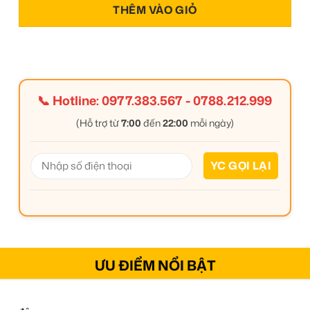
THÊM VÀO GIỎ
📞 Hotline:
0977.383.567
-
0788.212.999
(Hỗ trợ từ
7:00
đến
22:00
mỗi ngày)
ƯU ĐIỂM NỔI BẬT