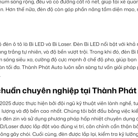
 sáng rộng, đều và có đường cắt rõ nét, giúp tài xế quan
ện. Hơn thế nữa, đèn độ còn góp phần nâng tầm diện mạo, 
 đèn ô tô là Bi LED và Bi Laser. Đèn Bi LED nổi bật với kh
trắng tự nhiên, và độ bền vượt trội. Trong khi đó, đèn Bi 
 sáng siêu xa, cường độ cực mạnh ở chế độ pha, giúp bạn
 tối đa. Thành Phát Auto luôn sẵn sàng tư vấn giải pháp
.
chuẩn chuyên nghiệp tại Thành Phát
025 được thực hiện bởi đội ngũ kỹ thuật viên lành nghề, t
ợng và độ bền cao nhất. Chúng tôi bắt đầu bằng việc kiể
háo đèn zin và sử dụng phương pháp hấp nhiệt chuyên dụng
D/Laser được lắp đặt vào đúng vị trí, căn chỉnh cẩn thận 
g gây chói. Cuối cùng, đèn được lắp lại, kiểm tra kỹ lưỡn