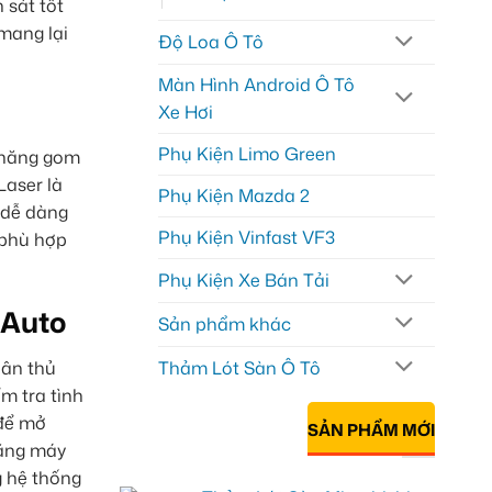
 sát tốt
mang lại
Độ Loa Ô Tô
Màn Hình Android Ô Tô
Xe Hơi
Phụ Kiện Limo Green
ả năng gom
Laser là
Phụ Kiện Mazda 2
 dễ dàng
Phụ Kiện Vinfast VF3
 phù hợp
Phụ Kiện Xe Bán Tải
 Auto
Sản phẩm khác
uân thủ
Thảm Lót Sàn Ô Tô
m tra tình
 để mở
SẢN PHẨM MỚI
bằng máy
g hệ thống