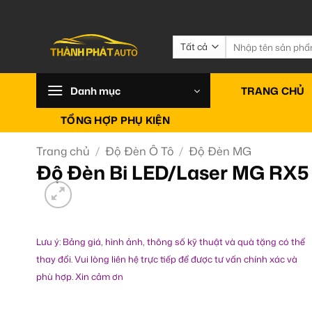
Bỏ
qua
nội
Tìm
kiếm:
dung
Danh mục
TRANG CHỦ
TỔNG HỢP PHỤ KIỆN
Trang chủ
/
Độ Đèn Ô Tô
/
Độ Đèn MG
Độ Đèn Bi LED/Laser MG RX5 
Lưu ý: Bảng giá, hình ảnh, thông số kỹ thuật và quà tặng có thể
thay đổi. Vui lòng liên hệ trực tiếp để được tư vấn chính xác và
phù hợp. Xin cảm ơn