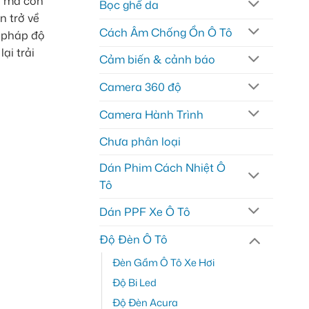
n mà còn
Bọc ghế da
n trở về
Cách Âm Chống Ồn Ô Tô
 pháp độ
ại trải
Cảm biến & cảnh báo
Camera 360 độ
Camera Hành Trình
Chưa phân loại
Dán Phim Cách Nhiệt Ô
Tô
Dán PPF Xe Ô Tô
Độ Đèn Ô Tô
Đèn Gầm Ô Tô Xe Hơi
Độ Bi Led
Độ Đèn Acura