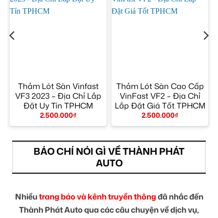
Thảm Lót Sàn Vinfast
Thảm Lót Sàn Cao Cấp
VF3 2023 – Địa Chỉ Lắp
VinFast VF2 – Địa Chỉ
p
Đặt Uy Tín TPHCM
Lắp Đặt Giá Tốt TPHCM
2.500.000
₫
2.500.000
₫
BÁO CHÍ NÓI GÌ VỀ THÀNH PHÁT
AUTO
Nhiều
trang báo và kênh truyền thông
đã nhắc đến
Thành Phát Auto qua các câu chuyện về dịch vụ,