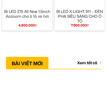
Bi LED Z15 All New 1.5inch
BI LED X-LIGHT 911 – ĐÈN
Aozoom cho ô tô xe hơi
PHA SIÊU SÁNG CHO Ô
TÔ
4.800.000
₫
7.900.000
₫
BÀI VIẾT MỚI
Xem tất cả