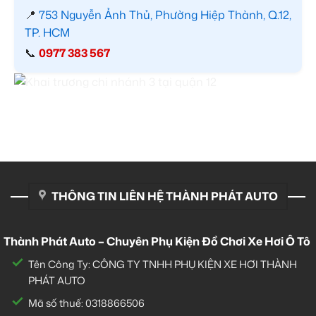
📍
753 Nguyễn Ảnh Thủ, Phường Hiệp Thành, Q.12,
TP. HCM
📞
0977 383 567
THÔNG TIN LIÊN HỆ THÀNH PHÁT AUTO
Thành Phát Auto – Chuyên Phụ Kiện Đồ Chơi Xe Hơi Ô Tô
Tên Công Ty: CÔNG TY TNHH PHỤ KIỆN XE HƠI THÀNH
PHÁT AUTO
Mã số thuế: 0318866506