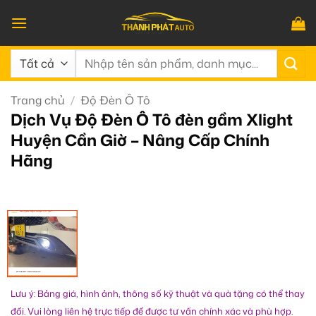
Bỏ
qua
nội
Tìm
dung
kiếm:
Trang chủ
/
Độ Đèn Ô Tô
Dịch Vụ Độ Đèn Ô Tô đèn gầm Xlight
Huyện Cần Giờ – Nâng Cấp Chính
Hãng
Lưu ý: Bảng giá, hình ảnh, thông số kỹ thuật và quà tặng có thể thay
đổi. Vui lòng liên hệ trực tiếp để được tư vấn chính xác và phù hợp.