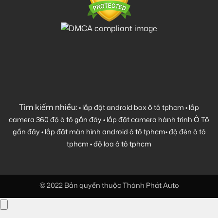
Tìm kiếm nhiều:
•
lắp đặt android box ô tô tphcm
•
lắp
camera 360 độ ô tô gần đây
•
lắp đặt camera hành trình Ô Tô
gần đây
•
lắp đặt màn hình android ô tô tphcm
•
độ đèn ô tô
tphcm
•
độ loa ô tô tphcm
© 2022 Bản quyền thuộc Thành Phát Auto