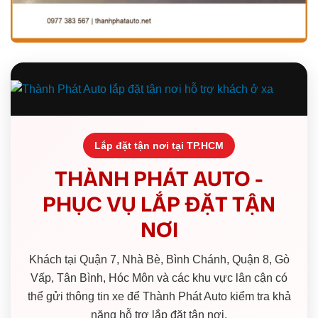
Lắp đặt tận nơi tại TP.HCM
THÀNH PHÁT AUTO -
PHỤC VỤ LẮP ĐẶT TẬN
NƠI
Khách tại Quận 7, Nhà Bè, Bình Chánh, Quận 8, Gò
Vấp, Tân Bình, Hóc Môn và các khu vực lân cận có
thể gửi thông tin xe để Thành Phát Auto kiểm tra khả
năng hỗ trợ lắp đặt tận nơi.