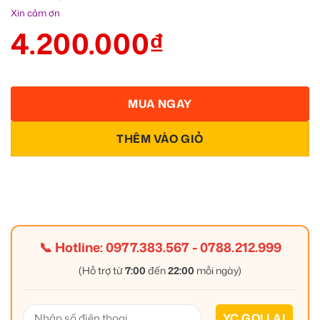
Xin cảm ơn
4.200.000
₫
MUA NGAY
THÊM VÀO GIỎ
📞 Hotline:
0977.383.567
-
0788.212.999
(Hỗ trợ từ
7:00
đến
22:00
mỗi ngày)