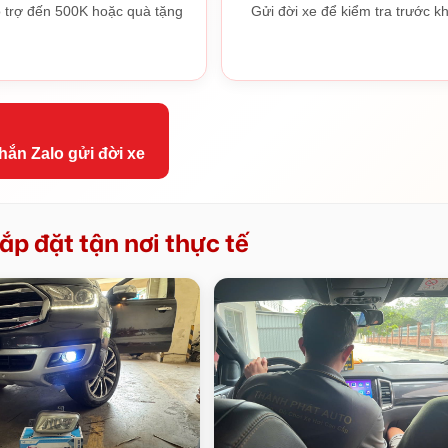
 trợ đến 500K hoặc quà tặng
Gửi đời xe để kiểm tra trước kh
hắn Zalo gửi đời xe
ắp đặt tận nơi thực tế