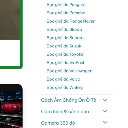
Bọc ghế da Peugeot
Bọc ghế da Porsche
Bọc ghế da Range Rover
Bọc ghế da Skoda
Bọc ghế da Subaru
Bọc ghế da Suzuki
Bọc ghế da Toyota
Bọc ghế da VinFast
Bọc ghế da Volkswagen
Bọc ghế da Volvo
Bọc ghế da Wuling
Cách Âm Chống Ồn Ô Tô
Cảm biến & cảnh báo
Camera 360 độ