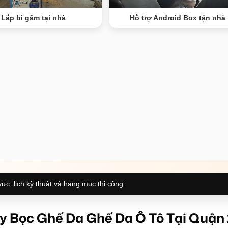
Lắp bi gầm tại nhà
Hỗ trợ Android Box tận nhà
ực, lịch kỹ thuật và hạng mục thi công.
y Bọc Ghế Da Ghế Da Ô Tô Tại Quận 