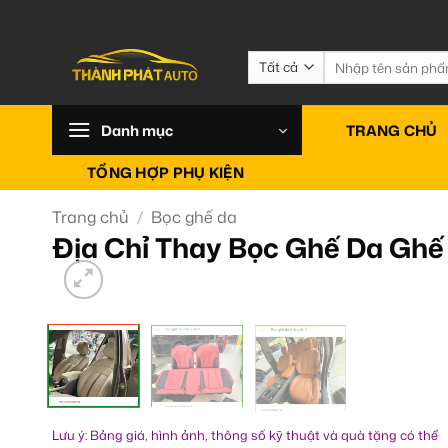
Bỏ
qua
nội
Tìm
kiếm:
dung
Danh mục
TRANG CHỦ
TỔNG HỢP PHỤ KIỆN
Trang chủ
/
Bọc ghế da
Địa Chỉ Thay Bọc Ghế Da Ghế
Lưu ý: Bảng giá, hình ảnh, thông số kỹ thuật và quà tặng có thể