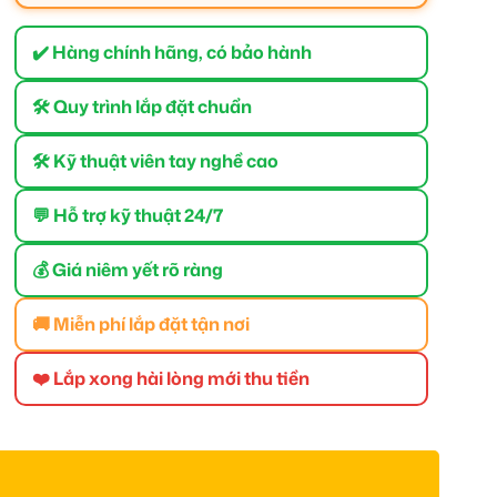
✔️ Hàng chính hãng, có bảo hành
🛠 Quy trình lắp đặt chuẩn
🛠 Kỹ thuật viên tay nghề cao
💬 Hỗ trợ kỹ thuật 24/7
💰 Giá niêm yết rõ ràng
🚚 Miễn phí lắp đặt tận nơi
❤️ Lắp xong hài lòng mới thu tiền