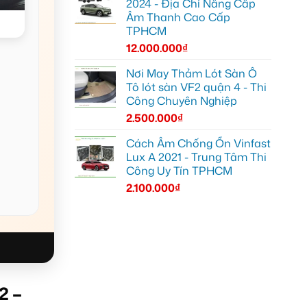
2024 - Địa Chỉ Nâng Cấp
Âm Thanh Cao Cấp
TPHCM
12.000.000
₫
Nơi May Thảm Lót Sàn Ô
Tô lót sàn VF2 quận 4 - Thi
Công Chuyên Nghiệp
2.500.000
₫
Cách Âm Chống Ồn Vinfast
Lux A 2021 - Trung Tâm Thi
Công Uy Tín TPHCM
2.100.000
₫
2 –