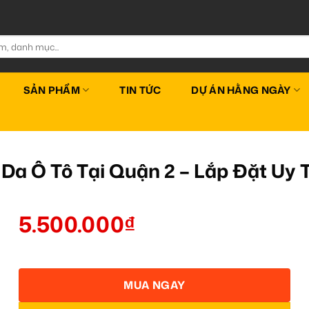
SẢN PHẨM
TIN TỨC
DỰ ÁN HẰNG NGÀY
 Da Ô Tô Tại Quận 2 – Lắp Đặt Uy
5.500.000
₫
MUA NGAY