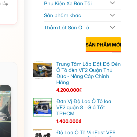
Phụ Kiện Xe Bán Tải
i lắp
Sản phẩm khác
Thảm Lót Sàn Ô Tô
SẢN PHẨM MỚI
Trung Tâm Lắp Đặt Độ Đèn
Ô Tô đèn VF2 Quận Thủ
Đức - Nâng Cấp Chính
Hãng
4.200.000
₫
Đơn Vị Độ Loa Ô Tô loa
VF2 quận 8 - Giá Tốt
TPHCM
1.400.000
₫
Độ Loa Ô Tô VinFast VF9