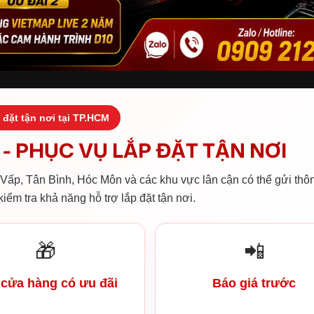
 đặt tận nơi tại TP.HCM
- PHỤC VỤ LẮP ĐẶT TẬN NƠI
ấp, Tân Bình, Hóc Môn và các khu vực lân cận có thể gửi thôn
iểm tra khả năng hỗ trợ lắp đặt tận nơi.
🎁
📲
cửa hàng có ưu đãi
Báo giá trước