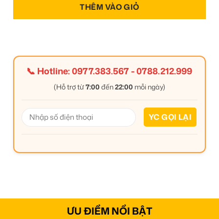
THÊM VÀO GIỎ
📞 Hotline:
0977.383.567
-
0788.212.999
(Hỗ trợ từ
7:00
đến
22:00
mỗi ngày)
ƯU ĐIỂM NỔI BẬT