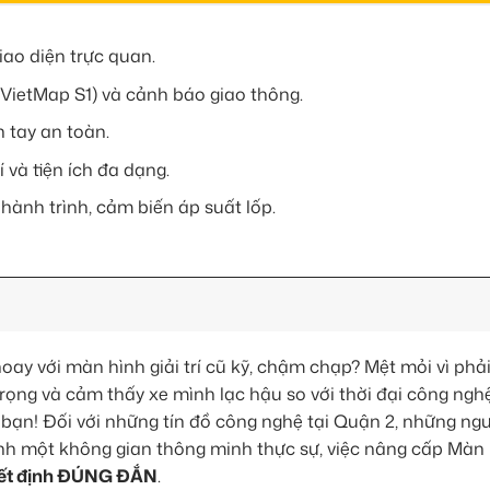
iao diện trực quan.
VietMap S1) và cảnh báo giao thông.
h tay an toàn.
í và tiện ích đa dạng.
ành trình, cảm biến áp suất lốp.
oay với màn hình giải trí cũ kỹ, chậm chạp? Mệt mỏi vì phải
rọng và cảm thấy xe mình lạc hậu so với thời đại công ng
a bạn! Đối với những tín đồ công nghệ tại Quận 2, những ng
hành một không gian thông minh thực sự, việc nâng cấp Màn
ết định ĐÚNG ĐẮN
.