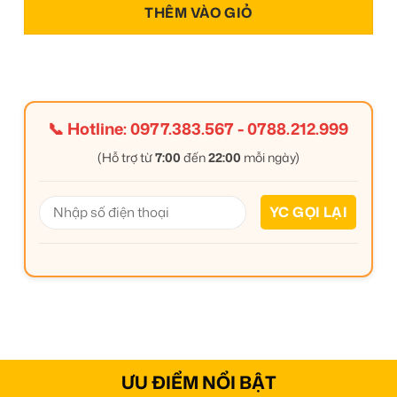
THÊM VÀO GIỎ
📞 Hotline:
0977.383.567
-
0788.212.999
(Hỗ trợ từ
7:00
đến
22:00
mỗi ngày)
ƯU ĐIỂM NỔI BẬT