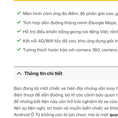
Màn hình cảm ứng đa điểm, độ phân giải cao, g
Tích hợp dẫn đường thông minh (Google Maps, 
Hỗ trợ điều khiển bằng giọng nói tiếng Việt, rản
Kết nối 4G/Wifi tốc độ cao, kho ứng dụng giải tr
Tương thích hoàn hảo với camera 360, camera h
Thông tin chi tiết
Bạn đang lái một chiếc xe hiện đại nhưng vẫn loay h
điện thoại để dẫn đường, bỏ lỡ các cảnh báo quan t
để những bất tiện này cản trở trải nghiệm lái xe củ
tiên sự tiện nghi, an toàn và muốn biến chiếc xe t
Android Ô Tô không còn là lựa chọn, mà là một
quy