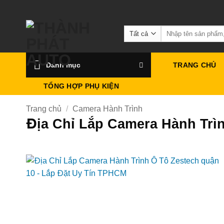
Bỏ
qua
Tìm
nội
kiếm:
dung
Danh mục
TRANG CHỦ
TỔNG HỢP PHỤ KIỆN
Trang chủ
/
Camera Hành Trình
Địa Chỉ Lắp Camera Hành Trì