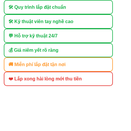
🛠 Quy trình lắp đặt chuẩn
🛠 Kỹ thuật viên tay nghề cao
💬 Hỗ trợ kỹ thuật 24/7
💰 Giá niêm yết rõ ràng
🚚 Miễn phí lắp đặt tận nơi
❤️ Lắp xong hài lòng mới thu tiền