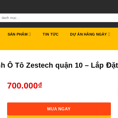
SẢN PHẨM
TIN TỨC
DỰ ÁN HẰNG NGÀY
nh Ô Tô Zestech quận 10 – Lắp Đặ
700.000
₫
MUA NGAY