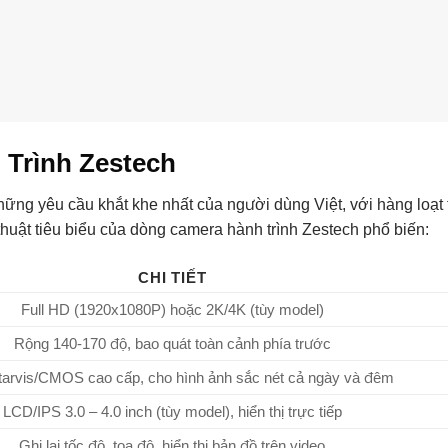
 Trình Zestech
ững yêu cầu khắt khe nhất của người dùng Việt, với hàng loạt 
thuật tiêu biểu của dòng camera hành trình Zestech phổ biến:
CHI TIẾT
Full HD (1920x1080P) hoặc 2K/4K (tùy model)
Rộng 140-170 độ, bao quát toàn cảnh phía trước
tarvis/CMOS cao cấp, cho hình ảnh sắc nét cả ngày và đêm
LCD/IPS 3.0 – 4.0 inch (tùy model), hiển thị trực tiếp
Ghi lại tốc độ, tọa độ, hiển thị bản đồ trên video