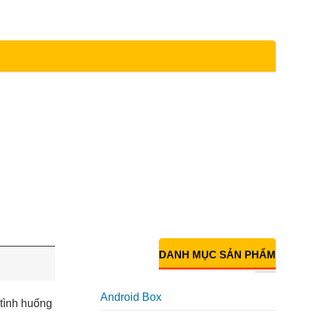
DANH MỤC SẢN PHẨM
Android Box
 tình huống