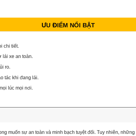
ƯU ĐIỂM NỔI BẬT
chi tiết.
lái xe an toàn.
i ro.
 tác khi đang lái.
mọi lúc mọi nơi.
mong muốn sự an toàn và minh bạch tuyệt đối. Tuy nhiên, những