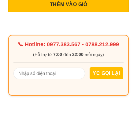
THÊM VÀO GIỎ
📞 Hotline:
0977.383.567
-
0788.212.999
(Hỗ trợ từ
7:00
đến
22:00
mỗi ngày)