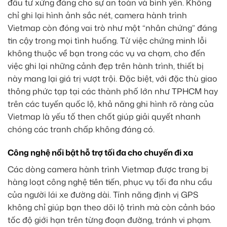
đầu tư xứng đáng cho sự an toàn và bình yên. Không
chỉ ghi lại hình ảnh sắc nét, camera hành trình
Vietmap còn đóng vai trò như một “nhân chứng” đáng
tin cậy trong mọi tình huống. Từ việc chứng minh lỗi
không thuộc về bạn trong các vụ va chạm, cho đến
việc ghi lại những cảnh đẹp trên hành trình, thiết bị
này mang lại giá trị vượt trội. Đặc biệt, với đặc thù giao
thông phức tạp tại các thành phố lớn như TPHCM hay
trên các tuyến quốc lộ, khả năng ghi hình rõ ràng của
Vietmap là yếu tố then chốt giúp giải quyết nhanh
chóng các tranh chấp không đáng có.
Công nghệ nổi bật hỗ trợ tối đa cho chuyến đi xa
Các dòng camera hành trình Vietmap được trang bị
hàng loạt công nghệ tiên tiến, phục vụ tối đa nhu cầu
của người lái xe đường dài. Tính năng định vị GPS
không chỉ giúp bạn theo dõi lộ trình mà còn cảnh báo
tốc độ giới hạn trên từng đoạn đường, tránh vi phạm.