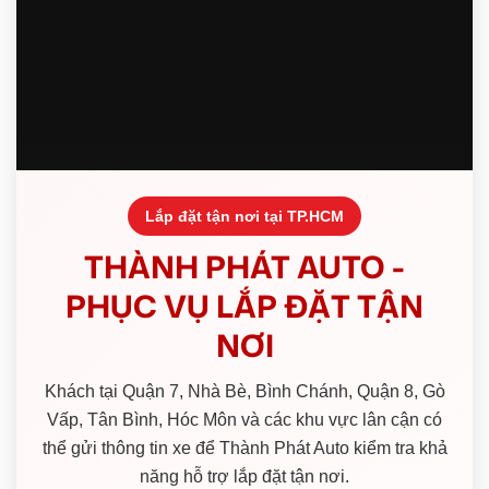
Lắp đặt tận nơi tại TP.HCM
THÀNH PHÁT AUTO -
PHỤC VỤ LẮP ĐẶT TẬN
NƠI
Khách tại Quận 7, Nhà Bè, Bình Chánh, Quận 8, Gò
Vấp, Tân Bình, Hóc Môn và các khu vực lân cận có
thể gửi thông tin xe để Thành Phát Auto kiểm tra khả
năng hỗ trợ lắp đặt tận nơi.