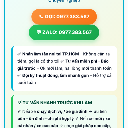
Chuyên Nghiệp
📞 GỌI: 0977.383.567
💬 ZALO: 0977.383.567
✅
Nhận làm tận nơi tại TP.HCM
– Không cần ra
tiệm, gọi là có thợ tới ✅
Tư vấn miễn phí – Báo
giá trước
– Ok mới làm, hài lòng mới thanh toán
✅
Đội kỹ thuật đông, làm nhanh gọn
– Hỗ trợ cả
cuối tuần
💡 TƯ VẤN NHANH TRƯỚC KHI LÀM
✔ Nếu xe
chạy dịch vụ / xe gia đình
→ ưu tiên
bền – ổn định – chi phí hợp lý
✔ Nếu xe
mới / xe
cá nhân / xe cao cấp
→ chọn
giải pháp cao cấp,