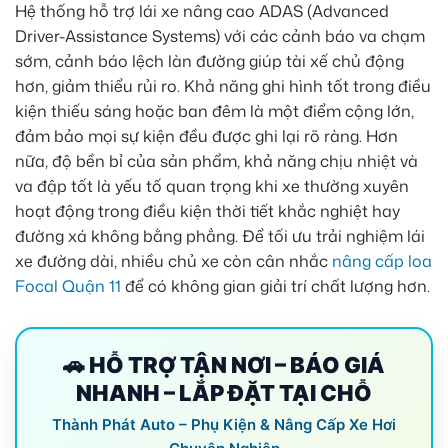
Hệ thống hỗ trợ lái xe nâng cao ADAS (Advanced
Driver-Assistance Systems) với các cảnh báo va chạm
sớm, cảnh báo lệch làn đường giúp tài xế chủ động
hơn, giảm thiểu rủi ro. Khả năng ghi hình tốt trong điều
kiện thiếu sáng hoặc ban đêm là một điểm cộng lớn,
đảm bảo mọi sự kiện đều được ghi lại rõ ràng. Hơn
nữa, độ bền bỉ của sản phẩm, khả năng chịu nhiệt và
va đập tốt là yếu tố quan trọng khi xe thường xuyên
hoạt động trong điều kiện thời tiết khắc nghiệt hay
đường xá không bằng phẳng. Để tối ưu trải nghiệm lái
xe đường dài, nhiều chủ xe còn cân nhắc
nâng cấp loa
Focal Quận 11
để có không gian giải trí chất lượng hơn.
🚗 HỖ TRỢ TẬN NƠI – BÁO GIÁ
NHANH – LẮP ĐẶT TẠI CHỖ
Thành Phát Auto – Phụ Kiện & Nâng Cấp Xe Hơi