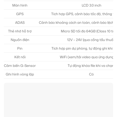
Màn hình
LCD 3.0 inch
GPS
Tích hợp GPS, cảnh báo tốc độ, thông tin
ADAS
Cảnh báo khoảng cách an toàn, cảnh báo lệch là
Thẻ nhớ hỗ trợ
Micro SD tối đa 64GB (Class 10 trở 
Nguồn điện
12V – 24V (qua cổng tẩu thuốc)
Pin
Tích hợp pin dự phòng, tự động ghi khi 
Kết nối
WiFi (xem/tải video qua ứng dụng),
Cảm biến G-Sensor
Tự động khóa file khi va chạm
Ghi hình vòng lặp
Có