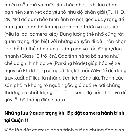
nhiều mẫu mã và mức giá khác nhau. Khi lựa chọn,
bạn nên xem xét các yếu tố như độ phân giải (Full HD,
2K, 4K) để đảm bảo hình ảnh rõ nét, góc quay rộng để
bao quát toàn bộ khung cảnh phía trước và sau xe
(nếu là loại camera kép). Dung lượng thẻ nhớ cũng rất
quan trọng, đặc biệt với những chuyến đi dài, nên chọn
loại hỗ trợ thẻ nhớ dung lượng cao và tốc độ ghi/đọc
nhanh (Class 10 trở lên). Các tính năng bổ sung như
chế độ ghi hình đỗ xe (Parking Mode) giúp bảo vệ xe
ngay cả khi không có người lái, kết nối WiFi để dễ dàng
truy xuất dữ liệu là những tiện ích đáng giá. Tránh các
sản phẩm không rõ nguồn gốc, giá quá rẻ bởi chúng
thường có chất lượng hình ảnh kém, độ bền thấp và dễ
gây lỗi hệ thống điện của xe.
Những lưu ý quan trọng khi lắp đặt camera hành trình
tại Quận 11
Việc lắp đặt camera hành trình tưởng chừng đơn giản