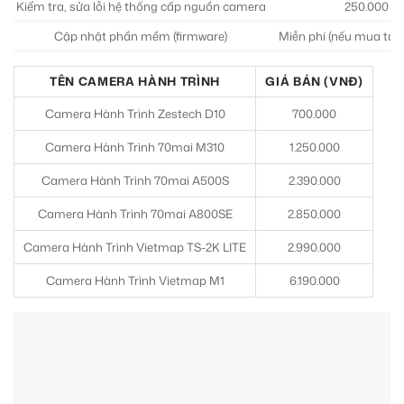
Kiểm tra, sửa lỗi hệ thống cấp nguồn camera
250.000 – 
Cập nhật phần mềm (firmware)
Miễn phí (nếu mua tại 
TÊN CAMERA HÀNH TRÌNH
GIÁ BÁN (VNĐ)
Camera Hành Trình Zestech D10
700.000
Camera Hành Trình 70mai M310
1.250.000
Camera Hành Trình 70mai A500S
2.390.000
Camera Hành Trình 70mai A800SE
2.850.000
Camera Hành Trình Vietmap TS-2K LITE
2.990.000
Camera Hành Trình Vietmap M1
6.190.000