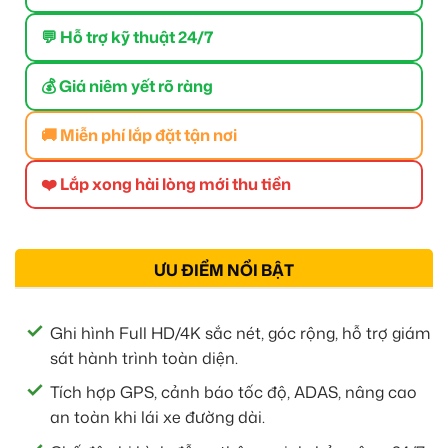
💬 Hỗ trợ kỹ thuật 24/7
💰 Giá niêm yết rõ ràng
🚚 Miễn phí lắp đặt tận nơi
❤️ Lắp xong hài lòng mới thu tiền
ƯU ĐIỂM NỔI BẬT
Ghi hình Full HD/4K sắc nét, góc rộng, hỗ trợ giám
sát hành trình toàn diện.
Tích hợp GPS, cảnh báo tốc độ, ADAS, nâng cao
an toàn khi lái xe đường dài.