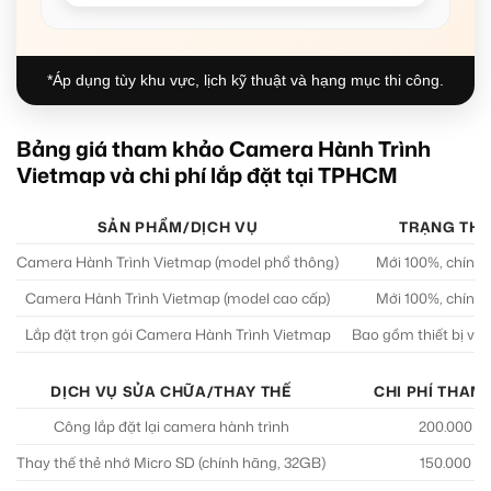
*Áp dụng tùy khu vực, lịch kỹ thuật và hạng mục thi công.
Bảng giá tham khảo Camera Hành Trình
Vietmap và chi phí lắp đặt tại TPHCM
SẢN PHẨM/DỊCH VỤ
TRẠNG THÁ
Camera Hành Trình Vietmap (model phổ thông)
Mới 100%, chính
Camera Hành Trình Vietmap (model cao cấp)
Mới 100%, chính
Lắp đặt trọn gói Camera Hành Trình Vietmap
Bao gồm thiết bị và 
DỊCH VỤ SỬA CHỮA/THAY THẾ
CHI PHÍ THAM
Công lắp đặt lại camera hành trình
200.000 – 
Thay thế thẻ nhớ Micro SD (chính hãng, 32GB)
150.000 – 