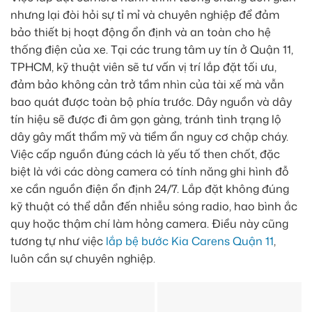
nhưng lại đòi hỏi sự tỉ mỉ và chuyên nghiệp để đảm
bảo thiết bị hoạt động ổn định và an toàn cho hệ
thống điện của xe. Tại các trung tâm uy tín ở Quận 11,
TPHCM, kỹ thuật viên sẽ tư vấn vị trí lắp đặt tối ưu,
đảm bảo không cản trở tầm nhìn của tài xế mà vẫn
bao quát được toàn bộ phía trước. Dây nguồn và dây
tín hiệu sẽ được đi âm gọn gàng, tránh tình trạng lộ
dây gây mất thẩm mỹ và tiềm ẩn nguy cơ chập cháy.
Việc cấp nguồn đúng cách là yếu tố then chốt, đặc
biệt là với các dòng camera có tính năng ghi hình đỗ
xe cần nguồn điện ổn định 24/7. Lắp đặt không đúng
kỹ thuật có thể dẫn đến nhiễu sóng radio, hao bình ắc
quy hoặc thậm chí làm hỏng camera. Điều này cũng
tương tự như việc
lắp bệ bước Kia Carens Quận 11
,
luôn cần sự chuyên nghiệp.