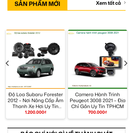
SẢN PHẨM MỚI
Xem tất cả
Độ Loa Subaru Forester
Camera Hành Trình
2012 – Nơi Nâng Cấp Âm
Peugeot 3008 2021 – Địa
Thanh Xe Hơi Uy Tín
Chỉ Gắn Uy Tín TPHCM
TPHCM
1.200.000
₫
700.000
₫