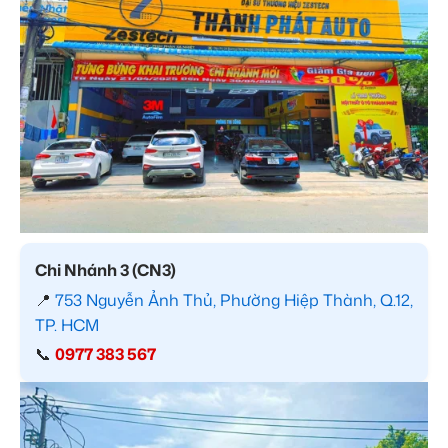
Chi Nhánh 3 (CN3)
📍
753 Nguyễn Ảnh Thủ, Phường Hiệp Thành, Q.12,
TP. HCM
📞
0977 383 567