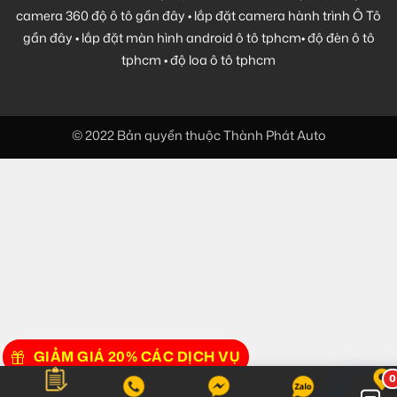
camera 360 độ ô tô gần đây
•
lắp đặt camera hành trình Ô Tô
gần đây
•
lắp đặt màn hình android ô tô tphcm
•
độ đèn ô tô
tphcm
•
độ loa ô tô tphcm
© 2022 Bản quyền thuộc Thành Phát Auto
GIẢM GIÁ 20% CÁC DỊCH VỤ