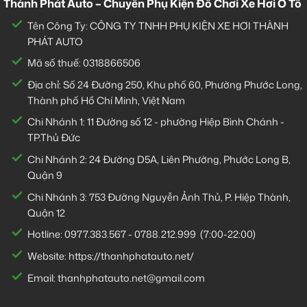
Thành Phát Auto – Chuyên Phụ Kiện Đồ Chơi Xe Hơi Ô Tô
Tên Công Ty: CÔNG TY TNHH PHỤ KIỆN XE HƠI THÀNH
PHÁT AUTO
Mã số thuế: 0318866506
Địa chỉ: Số 24 Đường 250, Khu phố 60, Phường Phước Long,
Thành phố Hồ Chí Minh, Việt Nam
Chi Nhánh 1:
11 Đường số 12 - phường Hiệp Bình Chánh -
TP.Thủ Đức
Chi Nhánh 2:
24 Đường D5A, Liên Phường, Phước Long B,
Quận 9
Chi Nhánh 3:
753 Đường Nguyễn Ảnh Thủ, P. Hiệp Thành,
Quận 12
Hotline:
0977.383.567
-
0788.212.999
(7:00-22:00)
Website:
https://thanhphatauto.net/
Email:
thanhphatauto.net@gmail.com