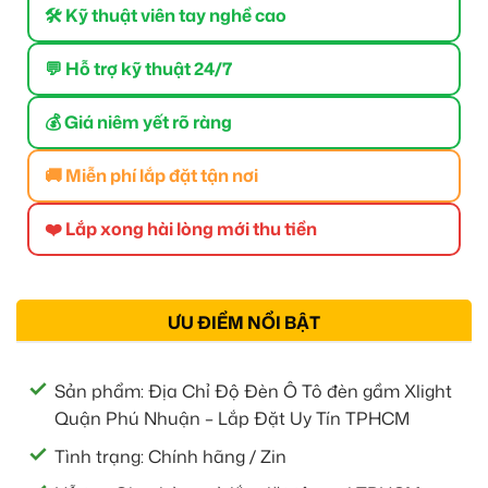
🛠 Kỹ thuật viên tay nghề cao
💬 Hỗ trợ kỹ thuật 24/7
💰 Giá niêm yết rõ ràng
🚚 Miễn phí lắp đặt tận nơi
❤️ Lắp xong hài lòng mới thu tiền
ƯU ĐIỂM NỔI BẬT
Sản phẩm: Địa Chỉ Độ Đèn Ô Tô đèn gầm Xlight
Quận Phú Nhuận – Lắp Đặt Uy Tín TPHCM
Tình trạng: Chính hãng / Zin