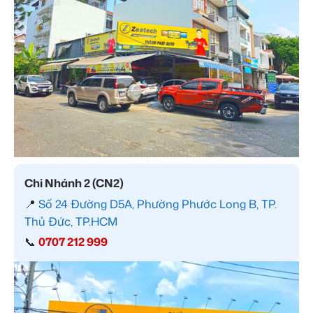
Chi Nhánh 2 (CN2)
📍
Số 24 Đường D5A, Phường Phước Long B, TP.
Thủ Đức, TP.HCM
📞
0707 212 999