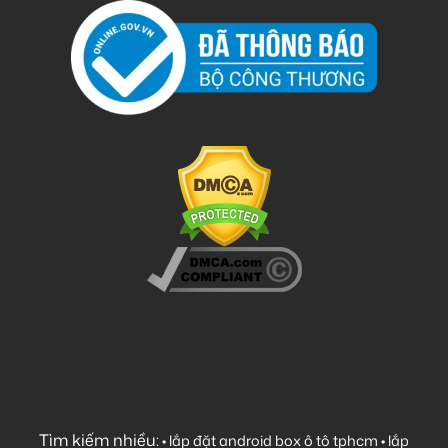
Tìm kiếm nhiều:
•
lắp đặt android box ô tô tphcm
•
lắp