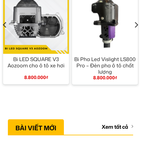
Bi LED SQUARE V3
Bi Pha Led Vislight LS800
Aozoom cho ô tô xe hơi
Pro – Đèn pha ô tô chất
lượng
8.800.000
₫
8.800.000
₫
BÀI VIẾT MỚI
Xem tất cả