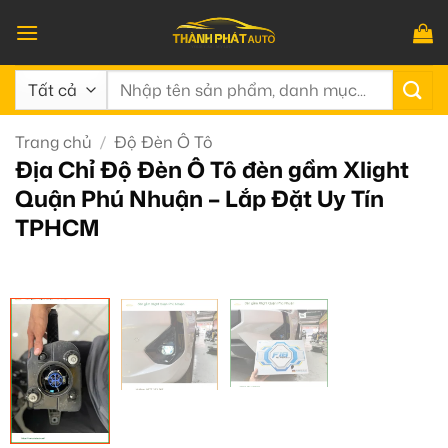
Bỏ
qua
nội
Tìm
dung
kiếm:
Trang chủ
/
Độ Đèn Ô Tô
Địa Chỉ Độ Đèn Ô Tô đèn gầm Xlight
Quận Phú Nhuận – Lắp Đặt Uy Tín
TPHCM