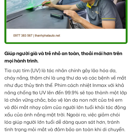
Giúp người già và trẻ nhỏ an toàn, thoải mái hơn trên
mọi hành trình.
Tia cực tím (UV) là tác nhân chính gây lão hóa da,
cháy nắng, thậm chí là ung thư da và các bệnh về mắt
như đục thủy tinh thể. Phim cách nhiệt Inmax với khả
năng chống tia UV lên đến 99.9% sẽ tạo thành một lớp
lá chắn vững chắc, bảo vệ làn da non nớt của trẻ em
và đôi mắt nhạy cảm của người lớn tuổi khỏi tác động
xấu của ánh nắng mặt trời. Ngoài ra, việc giảm chói
lóa giúp người lớn tuổi dễ dàng quan sát hơn, tránh
tình trạng mỏi mắt và đảm bảo an toàn khi di chuyển.