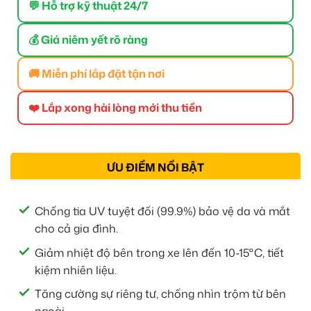
💬 Hỗ trợ kỹ thuật 24/7
💰 Giá niêm yết rõ ràng
🚚 Miễn phí lắp đặt tận nơi
❤️ Lắp xong hài lòng mới thu tiền
ƯU ĐIỂM NỔI BẬT
Chống tia UV tuyệt đối (99.9%) bảo vệ da và mắt
cho cả gia đình.
Giảm nhiệt độ bên trong xe lên đến 10-15°C, tiết
kiệm nhiên liệu.
Tăng cường sự riêng tư, chống nhìn trộm từ bên