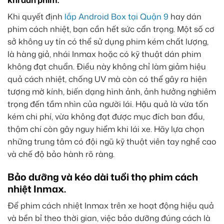
khi dán phim.
Khi quyết định
lắp Android Box tại Quận 9
hay dán
phim cách nhiệt, bạn cần hết sức cẩn trọng. Một số cơ
sở không uy tín có thể sử dụng phim kém chất lượng,
là hàng giả, nhái Inmax hoặc có kỹ thuật dán phim
không đạt chuẩn. Điều này không chỉ làm giảm hiệu
quả cách nhiệt, chống UV mà còn có thể gây ra hiện
tượng mờ kính, biến dạng hình ảnh, ảnh hưởng nghiêm
trọng đến tầm nhìn của người lái. Hậu quả là vừa tốn
kém chi phí, vừa không đạt được mục đích ban đầu,
thậm chí còn gây nguy hiểm khi lái xe. Hãy lựa chọn
những trung tâm có đội ngũ kỹ thuật viên tay nghề cao
và chế độ bảo hành rõ ràng.
Bảo dưỡng và kéo dài tuổi thọ phim cách
nhiệt Inmax.
Để phim cách nhiệt Inmax trên xe hoạt động hiệu quả
và bền bỉ theo thời gian, việc bảo dưỡng đúng cách là