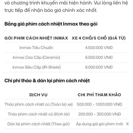
và chương trình khuyến mãi hiện hành. Vui lòng liên hệ
trực tiếp để nhận báo giá chính xác nhất.
Bảng giá phim cách nhiệt Inmax theo gói
GÓI PHIM CÁCH NHIỆT INMAX
XE 4 CHỖ/5 CHỖ (GIÁ TỪ)
X
Inmax Tiêu Chuẩn
4.500.000 VNĐ
Inmax Cao Cấp (Ceramic)
6.000.000 VNĐ
Inmax Siêu Cấp (IR-Shield)
8.000.000 VNĐ
Chi phí tháo & dán lại phim cách nhiệt
DỊCH VỤ
CHI PHÍ THAM KHẢO
Tháo phim cách nhiệt cũ (Toàn bộ xe)
500.000 – 1.000.000 VNĐ
T
Tháo phim cách nhiệt cũ (Kính lái)
200.000 – 350.000 VNĐ
Dán lại phim cách nhiệt (Theo gói)
Áp dụng giá gói phim mới
Khô