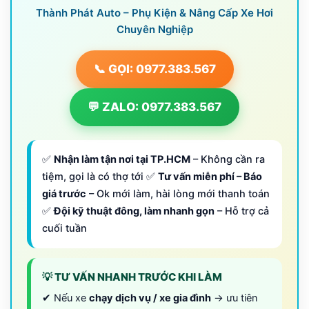
Thành Phát Auto – Phụ Kiện & Nâng Cấp Xe Hơi
Chuyên Nghiệp
📞 GỌI: 0977.383.567
💬 ZALO: 0977.383.567
✅
Nhận làm tận nơi tại TP.HCM
– Không cần ra
tiệm, gọi là có thợ tới ✅
Tư vấn miễn phí – Báo
giá trước
– Ok mới làm, hài lòng mới thanh toán
✅
Đội kỹ thuật đông, làm nhanh gọn
– Hỗ trợ cả
cuối tuần
💡 TƯ VẤN NHANH TRƯỚC KHI LÀM
✔ Nếu xe
chạy dịch vụ / xe gia đình
→ ưu tiên