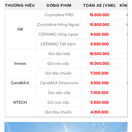
THƯƠNG HIỆU
DÒNG PHIM
TOÀN XE (VNĐ)
KÍNH 
Crystalline PRO
15.500.000
6.
Crystalline Hồng Ngoại
10.800.000
6.
3M
CERAMIC hồng ngoại
9.000.000
3.
CERAMIC Tiết kiệm
6.900.000
2.
Gói đặc biệt
16.500.000
6.
Inmax
Gói cao cấp
10.000.000
3.
Gói tiêu chuẩn
7.000.000
2.
CeraMAX
CeraMAX Dinamond
9.500.000
3.
Gói siêu cấp
7.000.000
2.
NTECH
Gói cao cấp
5.500.000
2.
Gói tiêu chuẩn
4.200.000
1.