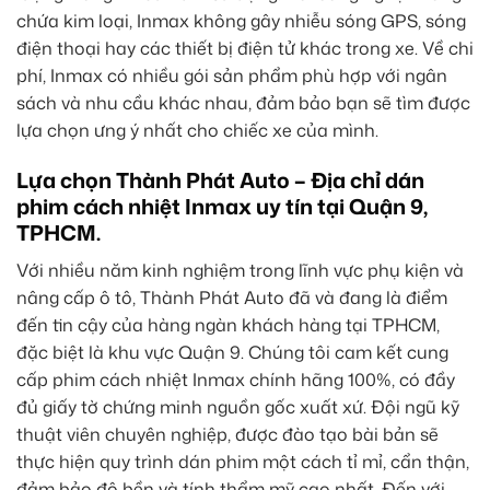
chứa kim loại, Inmax không gây nhiễu sóng GPS, sóng
điện thoại hay các thiết bị điện tử khác trong xe. Về chi
phí, Inmax có nhiều gói sản phẩm phù hợp với ngân
sách và nhu cầu khác nhau, đảm bảo bạn sẽ tìm được
lựa chọn ưng ý nhất cho chiếc xe của mình.
Lựa chọn Thành Phát Auto – Địa chỉ dán
phim cách nhiệt Inmax uy tín tại Quận 9,
TPHCM.
Với nhiều năm kinh nghiệm trong lĩnh vực phụ kiện và
nâng cấp ô tô, Thành Phát Auto đã và đang là điểm
đến tin cậy của hàng ngàn khách hàng tại TPHCM,
đặc biệt là khu vực Quận 9. Chúng tôi cam kết cung
cấp phim cách nhiệt Inmax chính hãng 100%, có đầy
đủ giấy tờ chứng minh nguồn gốc xuất xứ. Đội ngũ kỹ
thuật viên chuyên nghiệp, được đào tạo bài bản sẽ
thực hiện quy trình dán phim một cách tỉ mỉ, cẩn thận,
đảm bảo độ bền và tính thẩm mỹ cao nhất. Đến với