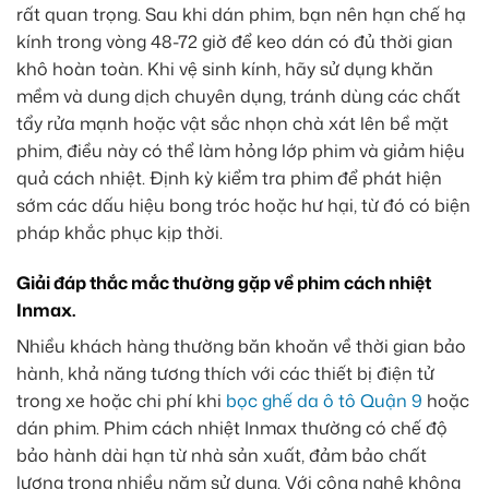
rất quan trọng. Sau khi dán phim, bạn nên hạn chế hạ
kính trong vòng 48-72 giờ để keo dán có đủ thời gian
khô hoàn toàn. Khi vệ sinh kính, hãy sử dụng khăn
mềm và dung dịch chuyên dụng, tránh dùng các chất
tẩy rửa mạnh hoặc vật sắc nhọn chà xát lên bề mặt
phim, điều này có thể làm hỏng lớp phim và giảm hiệu
quả cách nhiệt. Định kỳ kiểm tra phim để phát hiện
sớm các dấu hiệu bong tróc hoặc hư hại, từ đó có biện
pháp khắc phục kịp thời.
Giải đáp thắc mắc thường gặp về phim cách nhiệt
Inmax.
Nhiều khách hàng thường băn khoăn về thời gian bảo
hành, khả năng tương thích với các thiết bị điện tử
trong xe hoặc chi phí khi
bọc ghế da ô tô Quận 9
hoặc
dán phim. Phim cách nhiệt Inmax thường có chế độ
bảo hành dài hạn từ nhà sản xuất, đảm bảo chất
lượng trong nhiều năm sử dụng. Với công nghệ không