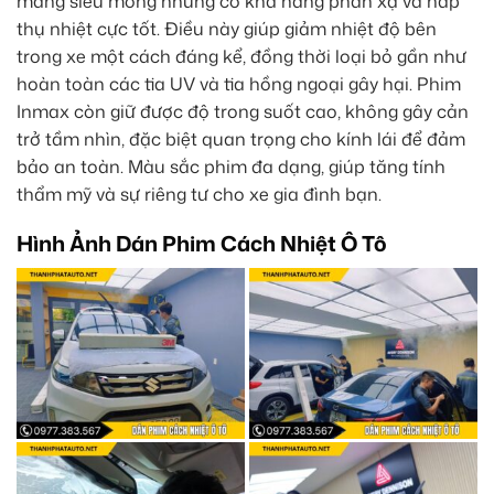
màng siêu mỏng nhưng có khả năng phản xạ và hấp
thụ nhiệt cực tốt. Điều này giúp giảm nhiệt độ bên
trong xe một cách đáng kể, đồng thời loại bỏ gần như
hoàn toàn các tia UV và tia hồng ngoại gây hại. Phim
Inmax còn giữ được độ trong suốt cao, không gây cản
trở tầm nhìn, đặc biệt quan trọng cho kính lái để đảm
bảo an toàn. Màu sắc phim đa dạng, giúp tăng tính
thẩm mỹ và sự riêng tư cho xe gia đình bạn.
Hình Ảnh Dán Phim Cách Nhiệt Ô Tô