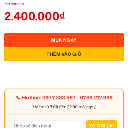
Xin cảm ơn
2.400.000
₫
MUA NGAY
THÊM VÀO GIỎ
📞 Hotline:
0977.383.567
-
0788.212.999
(Hỗ trợ từ
7:00
đến
22:00
mỗi ngày)