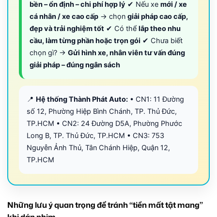
bền – ổn định – chi phí hợp lý
✔ Nếu xe
mới / xe
cá nhân / xe cao cấp
→ chọn
giải pháp cao cấp,
đẹp và trải nghiệm tốt
✔ Có thể
lắp theo nhu
cầu, làm từng phần hoặc trọn gói
✔ Chưa biết
chọn gì? →
Gửi hình xe, nhân viên tư vấn đúng
giải pháp – đúng ngân sách
📍
Hệ thống Thành Phát Auto:
• CN1: 11 Đường
số 12, Phường Hiệp Bình Chánh, TP. Thủ Đức,
TP.HCM • CN2: 24 Đường D5A, Phường Phước
Long B, TP. Thủ Đức, TP.HCM • CN3: 753
Nguyễn Ảnh Thủ, Tân Chánh Hiệp, Quận 12,
TP.HCM
Những lưu ý quan trọng để tránh “tiền mất tật mang”