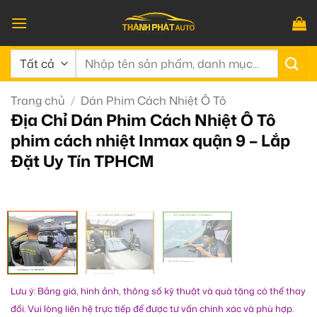
Bỏ
qua
nội
Tìm
dung
kiếm:
Trang chủ
/
Dán Phim Cách Nhiệt Ô Tô
Địa Chỉ Dán Phim Cách Nhiệt Ô Tô
phim cách nhiệt Inmax quận 9 – Lắp
Đặt Uy Tín TPHCM
Lưu ý: Bảng giá, hình ảnh, thông số kỹ thuật và quà tặng có thể thay
đổi. Vui lòng liên hệ trực tiếp để được tư vấn chính xác và phù hợp.