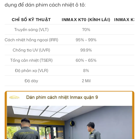
dụng để dán phim cách nhiệt ô tô:
CHỈ SỐ KỸ THUẬT
INMAX K70 (KÍNH LÁI)
INMAX K30
Truyền sáng (VLT)
70%
Cách nhiệt hồng ngoại (IRR)
95% – 99%
Chống tia UV (UVR)
99.9%
Tổng cản nhiệt (TSER)
60% – 65%
Độ phản xạ (VLR)
8%
Độ dày
2 Mil