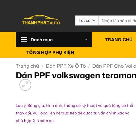
Bỏ
qua
nội
Tìm
kiếm:
dung
Danh mục
TRANG CHỦ
TỔNG HỢP PHỤ KIỆN
Trang chủ
/
Dán PPF Xe Ô Tô
/
Dán PPF Cho Vol
Dán PPF volkswagen teramon
Lưu ý: Bảng giá, hình ảnh, thông số kỹ thuật và quà tặng có thể
thay đổi. Vui lòng liên hệ trực tiếp để được tư vấn chính xác và
phù hợp. Xin cảm ơn