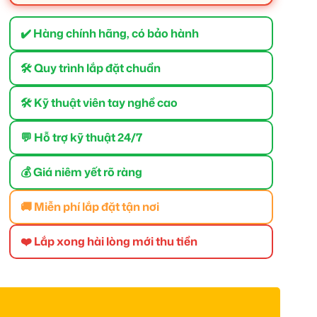
✔️ Hàng chính hãng, có bảo hành
🛠 Quy trình lắp đặt chuẩn
🛠 Kỹ thuật viên tay nghề cao
💬 Hỗ trợ kỹ thuật 24/7
💰 Giá niêm yết rõ ràng
🚚 Miễn phí lắp đặt tận nơi
❤️ Lắp xong hài lòng mới thu tiền