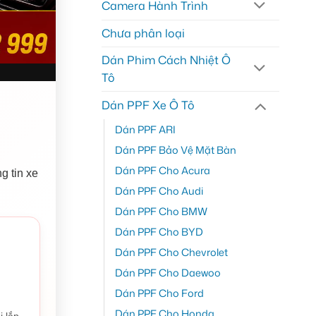
Camera Hành Trình
Chưa phân loại
Dán Phim Cách Nhiệt Ô
Tô
Dán PPF Xe Ô Tô
Dán PPF ARI
Dán PPF Bảo Vệ Mặt Bàn
Dán PPF Cho Acura
g tin xe
Dán PPF Cho Audi
Dán PPF Cho BMW
Dán PPF Cho BYD
Dán PPF Cho Chevrolet
Dán PPF Cho Daewoo
Dán PPF Cho Ford
Dán PPF Cho Honda
i lắp