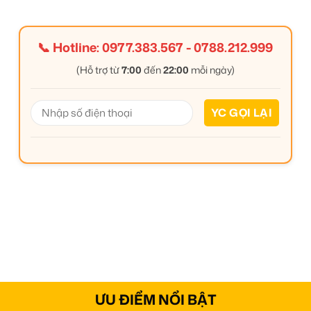
📞 Hotline:
0977.383.567
-
0788.212.999
(Hỗ trợ từ
7:00
đến
22:00
mỗi ngày)
ƯU ĐIỂM NỔI BẬT