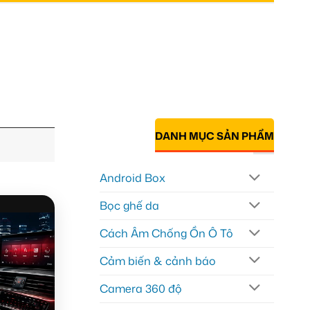
DANH MỤC SẢN PHẨM
Android Box
Bọc ghế da
Cách Âm Chống Ồn Ô Tô
Cảm biến & cảnh báo
Camera 360 độ