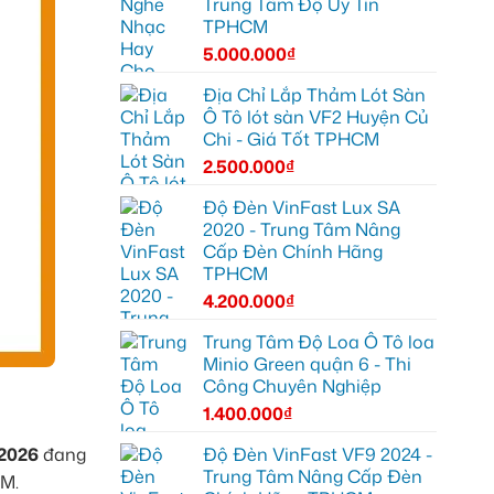
Trung Tâm Độ Uy Tín
TPHCM
5.000.000
₫
Địa Chỉ Lắp Thảm Lót Sàn
Ô Tô lót sàn VF2 Huyện Củ
Chi - Giá Tốt TPHCM
2.500.000
₫
Độ Đèn VinFast Lux SA
2020 - Trung Tâm Nâng
Cấp Đèn Chính Hãng
TPHCM
4.200.000
₫
Trung Tâm Độ Loa Ô Tô loa
Minio Green quận 6 - Thi
Công Chuyên Nghiệp
1.400.000
₫
Độ Đèn VinFast VF9 2024 -
2026
đang
Trung Tâm Nâng Cấp Đèn
CM.