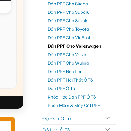
Dán PPF Cho Skoda
Dán PPF Cho Subaru
Dán PPF Cho Suzuki
Dán PPF Cho Toyota
Dán PPF Cho VinFast
Dán PPF Cho Volkswagen
Dán PPF Cho Volvo
Dán PPF Cho Wuling
Dán PPF Đèn Pha
Dán PPF Nội Thất Ô Tô
Dán PPF Ô Tô
Khóa Học Dán PPF Ô Tô
Phần Mềm & Máy Cắt PPF
Độ Đèn Ô Tô
Độ Loa Ô Tô