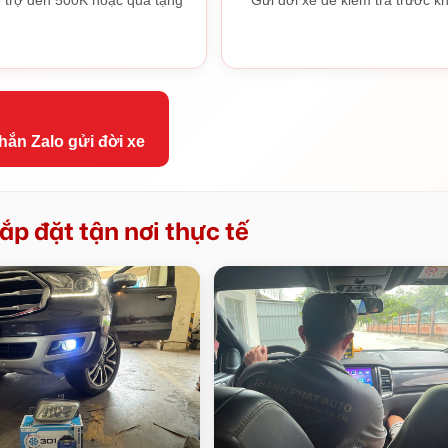
hắn Zalo gửi đời xe
ắp đặt tận nơi thực tế