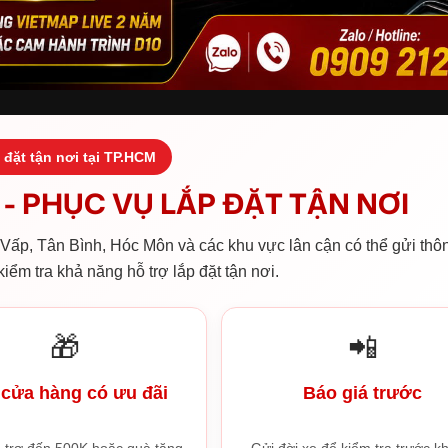
 đặt tận nơi tại TP.HCM
- PHỤC VỤ LẮP ĐẶT TẬN NƠI
ấp, Tân Bình, Hóc Môn và các khu vực lân cận có thể gửi thôn
iểm tra khả năng hỗ trợ lắp đặt tận nơi.
🎁
📲
cửa hàng có ưu đãi
Báo giá trước
 trợ đến 500K hoặc quà tặng
Gửi đời xe để kiểm tra trước kh