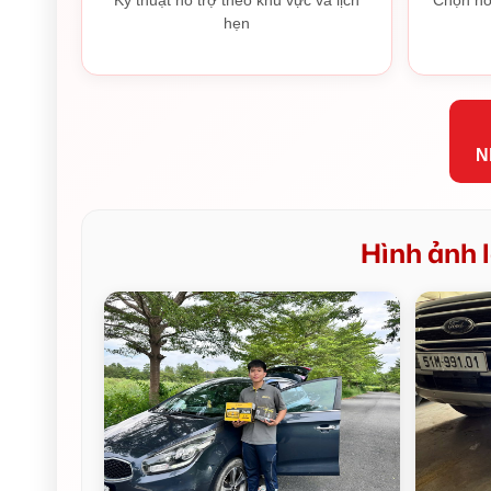
hẹn
N
Hình ảnh l