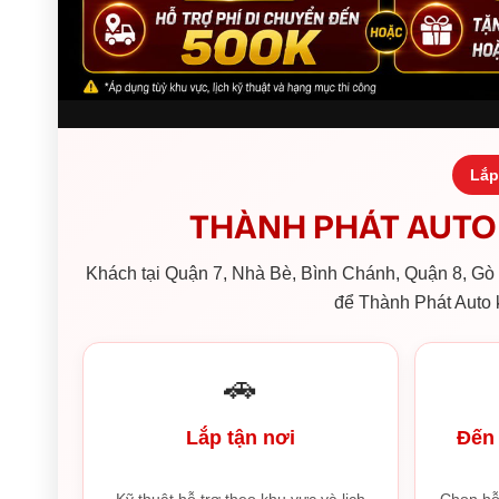
Lắp
THÀNH PHÁT AUTO 
Khách tại Quận 7, Nhà Bè, Bình Chánh, Quận 8, Gò V
để Thành Phát Auto k
🚗
Lắp tận nơi
Đến 
Kỹ thuật hỗ trợ theo khu vực và lịch
Chọn hỗ