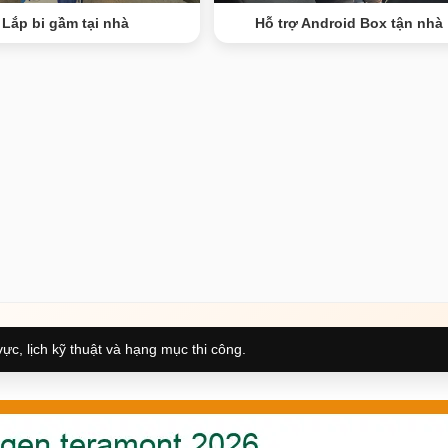
Lắp bi gầm tại nhà
Hỗ trợ Android Box tận nhà
ực, lịch kỹ thuật và hạng mục thi công.