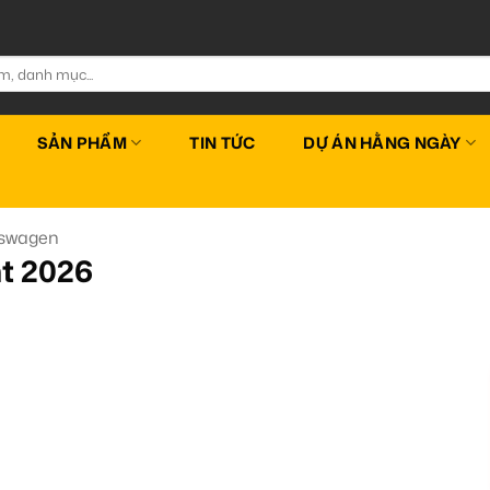
SẢN PHẨM
TIN TỨC
DỰ ÁN HẰNG NGÀY
kswagen
t 2026