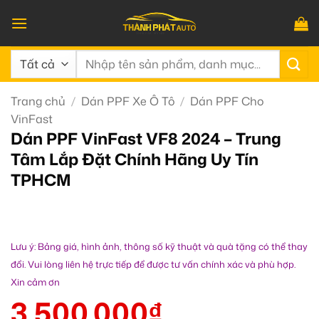
Bỏ
qua
nội
Tìm
dung
kiếm:
Trang chủ
/
Dán PPF Xe Ô Tô
/
Dán PPF Cho
VinFast
Dán PPF VinFast VF8 2024 – Trung
Tâm Lắp Đặt Chính Hãng Uy Tín
TPHCM
Lưu ý: Bảng giá, hình ảnh, thông số kỹ thuật và quà tặng có thể thay
đổi. Vui lòng liên hệ trực tiếp để được tư vấn chính xác và phù hợp.
Xin cảm ơn
3.500.000
₫