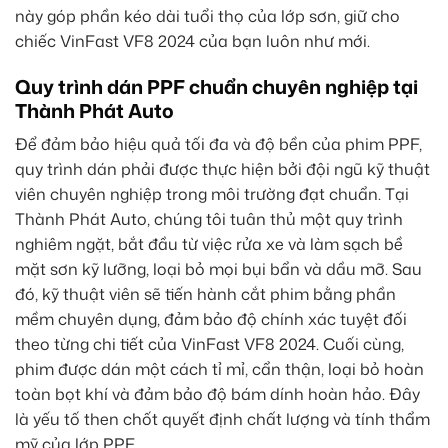
này góp phần kéo dài tuổi thọ của lớp sơn, giữ cho
chiếc VinFast VF8 2024 của bạn luôn như mới.
Quy trình dán PPF chuẩn chuyên nghiệp tại
Thành Phát Auto
Để đảm bảo hiệu quả tối đa và độ bền của phim PPF,
quy trình dán phải được thực hiện bởi đội ngũ kỹ thuật
viên chuyên nghiệp trong môi trường đạt chuẩn. Tại
Thành Phát Auto, chúng tôi tuân thủ một quy trình
nghiêm ngặt, bắt đầu từ việc rửa xe và làm sạch bề
mặt sơn kỹ lưỡng, loại bỏ mọi bụi bẩn và dầu mỡ. Sau
đó, kỹ thuật viên sẽ tiến hành cắt phim bằng phần
mềm chuyên dụng, đảm bảo độ chính xác tuyệt đối
theo từng chi tiết của VinFast VF8 2024. Cuối cùng,
phim được dán một cách tỉ mỉ, cẩn thận, loại bỏ hoàn
toàn bọt khí và đảm bảo độ bám dính hoàn hảo. Đây
là yếu tố then chốt quyết định chất lượng và tính thẩm
mỹ của lớp PPF.