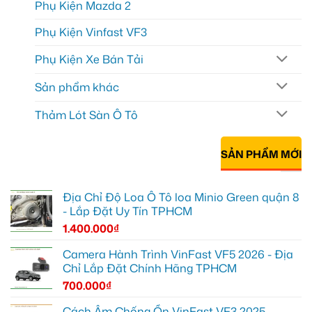
Phụ Kiện Mazda 2
Phụ Kiện Vinfast VF3
Phụ Kiện Xe Bán Tải
Sản phẩm khác
Thảm Lót Sàn Ô Tô
SẢN PHẨM MỚI
Địa Chỉ Độ Loa Ô Tô loa Minio Green quận 8
- Lắp Đặt Uy Tín TPHCM
1.400.000
₫
Camera Hành Trình VinFast VF5 2026 - Địa
Chỉ Lắp Đặt Chính Hãng TPHCM
700.000
₫
Cách Âm Chống Ồn VinFast VF3 2025