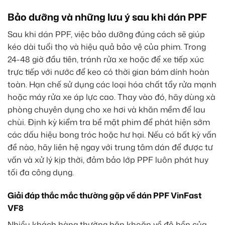
Bảo dưỡng và những lưu ý sau khi dán PPF
Sau khi dán PPF, việc bảo dưỡng đúng cách sẽ giúp
kéo dài tuổi thọ và hiệu quả bảo vệ của phim. Trong
24-48 giờ đầu tiên, tránh rửa xe hoặc để xe tiếp xúc
trực tiếp với nước để keo có thời gian bám dính hoàn
toàn. Hạn chế sử dụng các loại hóa chất tẩy rửa mạnh
hoặc máy rửa xe áp lực cao. Thay vào đó, hãy dùng xà
phòng chuyên dụng cho xe hơi và khăn mềm để lau
chùi. Định kỳ kiểm tra bề mặt phim để phát hiện sớm
các dấu hiệu bong tróc hoặc hư hại. Nếu có bất kỳ vấn
đề nào, hãy liên hệ ngay với trung tâm dán để được tư
vấn và xử lý kịp thời, đảm bảo lớp PPF luôn phát huy
tối đa công dụng.
Giải đáp thắc mắc thường gặp về dán PPF VinFast
VF8
Nhiều khách hàng thường băn khoăn về độ bền của