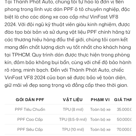
Tại Thành Phát Auto, chúng tôi tự hào là đơn vị tiên
phong trong lĩnh vực dán PPF ô tô chuyên nghiệp, đặc
biệt là cho các dòng xe cao cấp như VinFast VF8
2024. Với đội ngũ kỹ thuật viên giàu kinh nghiệm, được
đào tạo bài bản và sử dụng vật liệu PPF chính hãng từ
các thương hiệu hàng đầu thế giới, chúng tôi cam kết
mang đến chất lượng dịch vụ tốt nhất cho khách hàng
tại TPHCM. Quy trình dán được thực hiện trong phòng
kín, đảm bảo không bụi bẩn, cùng với chế độ bảo hành
rõ ràng, minh bạch. Đến với Thành Phát Auto, chiếc
VinFast VF8 2024 của bạn sẽ được bảo vệ toàn diện,
giữ mãi vẻ đẹp sang trọng và đẳng cấp theo thời gian.
GÓI DÁN PPF
VẬT LIỆU
PHẠM VI
GIÁ THAM
PPF Tiêu Chuẩn
TPU (8 mil)
Toàn bộ xe
35.000.00
PPF Cao Cấp
TPU (8.5-9 mil)
Toàn bộ xe
50.000.00
PPF Siêu Cấp
TPU (10 mil)
Toàn bộ xe
70.000.00