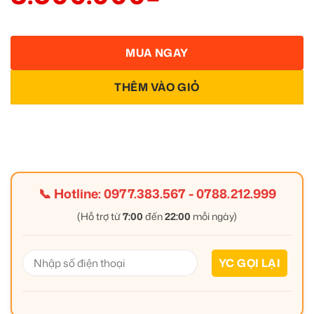
MUA NGAY
THÊM VÀO GIỎ
📞 Hotline:
0977.383.567
-
0788.212.999
(Hỗ trợ từ
7:00
đến
22:00
mỗi ngày)