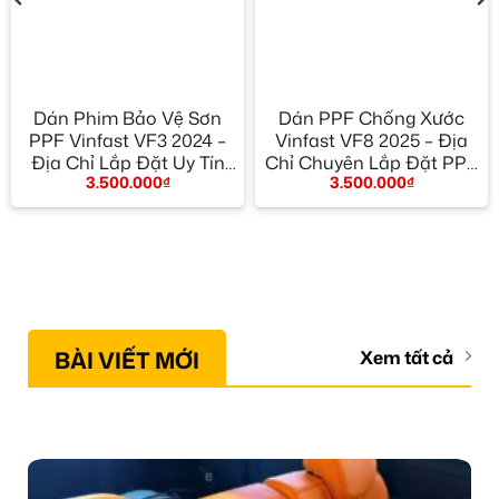
Dán Phim Bảo Vệ Sơn
Dán PPF Chống Xước
PPF Vinfast VF3 2024 –
Vinfast VF8 2025 – Địa
Địa Chỉ Lắp Đặt Uy Tín
Chỉ Chuyên Lắp Đặt PPF
3.500.000
₫
3.500.000
₫
TPHCM
Cao Cấp TPHCM
BÀI VIẾT MỚI
Xem tất cả