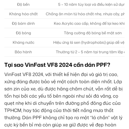
Độ bền
5 – 10 năm tùy loại và điều kiện sử dụng
Kháng hóa chất
Chống ăn mòn từ hóa chất nhẹ, nhựa cây, phâ
Độ bám dính
Keo Acrylic cao cấp, không để lại keo khi b
Độ bóng
Tăng cường độ bóng bề mặt sơn
Kháng nước
Hiệu ứng lá sen (hydrophobic) giúp dễ vệ s
Bảo hành
Thường từ 2 – 5 năm tại trung tâm lắp đặ
Tại sao VinFast VF8 2024 cần dán PPF?
VinFast VF8 2024, với thiết kế hiện đại và giá trị cao,
xứng đáng được bảo vệ một cách toàn diện nhất. Lớp
sơn zin của xe, dù được hãng chăm chút, vẫn rất dễ bị
tổn hại bởi các yếu tố bên ngoài như sỏi đá văng, cọ
quẹt nhẹ khi di chuyển trên đường phố đông đúc của
TPHCM, hay tác động của thời tiết nắng mưa thất
thường. Dán PPF không chỉ tạo ra một “lá chắn” vật lý
cực kỳ bền bỉ mà còn giúp xe giữ được vẻ đẹp hoàn