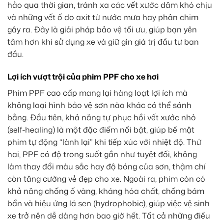
hảo qua thời gian, tránh xa các vết xước dăm khó chịu
và những vết ố do axit từ nước mưa hay phân chim
gây ra. Đây là giải pháp bảo vệ tối ưu, giúp bạn yên
tâm hơn khi sử dụng xe và giữ gìn giá trị đầu tư ban
đầu.
Lợi ích vượt trội của phim PPF cho xe hơi
Phim PPF cao cấp mang lại hàng loạt lợi ích mà
không loại hình bảo vệ sơn nào khác có thể sánh
bằng. Đầu tiên, khả năng tự phục hồi vết xước nhỏ
(self-healing) là một đặc điểm nổi bật, giúp bề mặt
phim tự động “lành lại” khi tiếp xúc với nhiệt độ. Thứ
hai, PPF có độ trong suốt gần như tuyệt đối, không
làm thay đổi màu sắc hay độ bóng của sơn, thậm chí
còn tăng cường vẻ đẹp cho xe. Ngoài ra, phim còn có
khả năng chống ố vàng, kháng hóa chất, chống bám
bẩn và hiệu ứng lá sen (hydrophobic), giúp việc vệ sinh
xe trở nên dễ dàng hơn bao giờ hết. Tất cả những điều