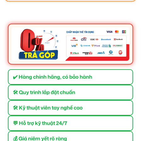
✔️ Hàng chính hãng, có bảo hành
🛠 Quy trình lắp đặt chuẩn
🛠 Kỹ thuật viên tay nghề cao
💬 Hỗ trợ kỹ thuật 24/7
💰 Giá niêm yết rõ ràng