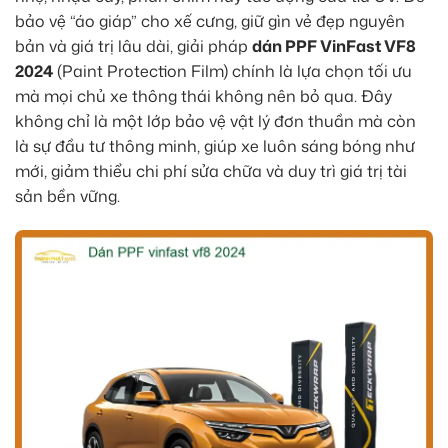
bảo vệ “áo giáp” cho xế cưng, giữ gìn vẻ đẹp nguyên
bản và giá trị lâu dài, giải pháp
dán PPF VinFast VF8
2024
(Paint Protection Film) chính là lựa chọn tối ưu
mà mọi chủ xe thông thái không nên bỏ qua. Đây
không chỉ là một lớp bảo vệ vật lý đơn thuần mà còn
là sự đầu tư thông minh, giúp xe luôn sáng bóng như
mới, giảm thiểu chi phí sửa chữa và duy trì giá trị tài
sản bền vững.