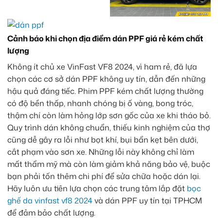
Cảnh báo khi chọn địa điểm dán PPF giá rẻ kém chất
lượng
Không ít chủ xe VinFast VF8 2024, vì ham rẻ, đã lựa
chọn các cơ sở dán PPF không uy tín, dẫn đến những
hậu quả đáng tiếc. Phim PPF kém chất lượng thường
có độ bền thấp, nhanh chóng bị ố vàng, bong tróc,
thậm chí còn làm hỏng lớp sơn gốc của xe khi tháo bỏ.
Quy trình dán không chuẩn, thiếu kinh nghiệm của thợ
cũng dễ gây ra lỗi như bọt khí, bụi bẩn kẹt bên dưới,
cắt phạm vào sơn xe. Những lỗi này không chỉ làm
mất thẩm mỹ mà còn làm giảm khả năng bảo vệ, buộc
bạn phải tốn thêm chi phí để sửa chữa hoặc dán lại.
Hãy luôn ưu tiên lựa chọn các trung tâm lắp đặt
bọc
ghế da vinfast vf8 2024
và dán PPF uy tín tại TPHCM
để đảm bảo chất lượng.