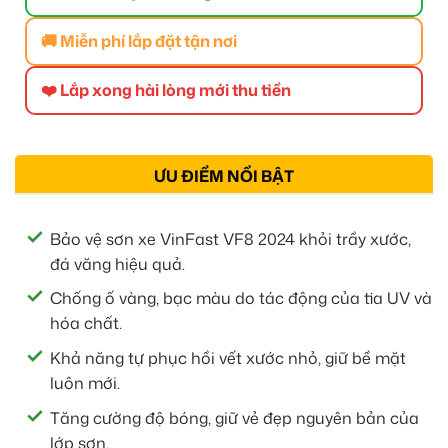
🚚 Miễn phí lắp đặt tận nơi
❤️ Lắp xong hài lòng mới thu tiền
ƯU ĐIỂM NỔI BẬT
Bảo vệ sơn xe VinFast VF8 2024 khỏi trầy xước,
đá văng hiệu quả.
Chống ố vàng, bạc màu do tác động của tia UV và
hóa chất.
Khả năng tự phục hồi vết xước nhỏ, giữ bề mặt
luôn mới.
Tăng cường độ bóng, giữ vẻ đẹp nguyên bản của
lớp sơn.