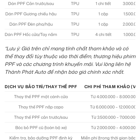
Dán PPF Cản trước/sau
TPU
1 chi tiết
3.000.00
Dán PPF Gương chiếu hậu
TPU
1 cặp
1.500.00
Dán PPF Đèn pha/hậu
TPU
1 cặp
2.000.00
Dán PPF Hốc cửa/Tay nắm
TPU
4 chi tiết
1.000.00
*Lưu ý: Giá trên chỉ mang tính chất tham khảo và có
thể thay đổi tùy thuộc vào thời điểm, thương hiệu phim
PPF và các chương trình khuyến mãi. Vui lòng liên hệ
Thành Phát Auto để nhận báo giá chính xác nhất.
DỊCH VỤ BẢO TRÌ/THAY THẾ PPF
CHI PHÍ THAM KHẢO (VN
Thay thế PPF một cánh cửa
Từ 4.000.000 – 8.000.000
Thay thế PPF nắp capo
Từ 6.000.000 – 12.000.000
Thay thế PPF cản trước/sau
Từ 3.500.000 – 7.000.000
Bóc bỏ PPF cũ (toàn bộ xe)
Từ 2.000.000 – 4.000.000
Kiểm tra, bảo dưỡng PPF định kỳ
Miễn phí (trong thời gian bảo 