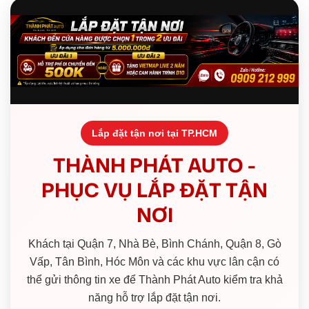
Lắp đặt tận nơi tại TP.HCM
THÀNH PHÁT AUTO -
PHỤC VỤ LẮP ĐẶT TẬN
NƠI
Khách tại Quận 7, Nhà Bè, Bình Chánh, Quận 8, Gò
Vấp, Tân Bình, Hóc Môn và các khu vực lân cận có
thể gửi thông tin xe để Thành Phát Auto kiểm tra khả
năng hỗ trợ lắp đặt tận nơi.