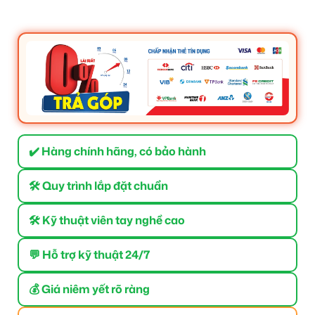
✔️ Hàng chính hãng, có bảo hành
🛠 Quy trình lắp đặt chuẩn
🛠 Kỹ thuật viên tay nghề cao
💬 Hỗ trợ kỹ thuật 24/7
💰 Giá niêm yết rõ ràng