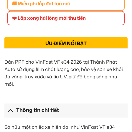
🚚 Miễn phí lắp đặt tận nơi
❤️ Lắp xong hài lòng mới thu tiền
ƯU ĐIỂM NỔI BẬT
Dán PPF cho VinFast VF e34 2026 tại Thành Phát
Auto sử dụng film chất lượng cao, bảo vệ sơn xe khỏi
đá văng, trầy xước và tia UV, giữ độ bóng sáng như
mới.
Thông tin chi tiết
Sở hữu một chiếc xe hiện đại như VinFast VF e34