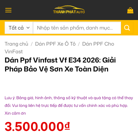
Bỏ
qua
nội
Tìm
dung
kiếm:
Trang chủ
/
Dán PPF Xe Ô Tô
/
Dán PPF Cho
VinFast
Dán Ppf Vinfast Vf E34 2026: Giải
Pháp Bảo Vệ Sơn Xe Toàn Diện
Lưu ý: Bảng giá, hình ảnh, thông số kỹ thuật và quà tặng có thể thay
đổi. Vui lòng liên hệ trực tiếp để được tư vấn chính xác và phù hợp.
Xin cảm ơn
3.500.000
₫