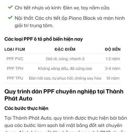
Chi tiết nhựa và kính: Đèn xe, tay nắm cửa.
Nội thất: Các chi tiết ốp Piano Black và màn hình
giải trí trung tâm.
Các loại PPF ô tô phổ biến hiện nay
LOẠI FILM
ĐẶC ĐIỂM
ĐỘ BỀN
PPF PVC
Giá rẻ, cứng, nhanh ố
1-2 năm
PPF TPH
Kháng xăng dầu, độ cứng cao
3-4 năm
PPF TPU
Đàn hồi cao, tự phục hồi, chống oxy hóa
10 năm
Quy trình dán PPF chuyên nghiệp tại Thành
Phát Auto
Các bước thực hiện
Tại Thành Phát Auto, quy trình được thực hiện bài bản
qua các bước: làm sạch bề mặt bằng đất sét chuyên