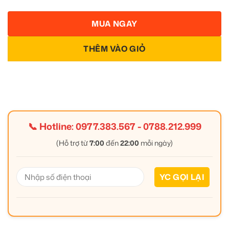
MUA NGAY
THÊM VÀO GIỎ
📞 Hotline:
0977.383.567
-
0788.212.999
(Hỗ trợ từ
7:00
đến
22:00
mỗi ngày)