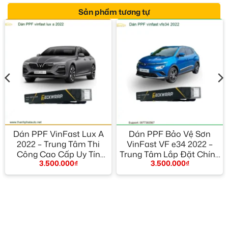
Sản phẩm tương tự
Dán PPF VinFast Lux A
Dán PPF Bảo Vệ Sơn
2022 – Trung Tâm Thi
VinFast VF e34 2022 –
Công Cao Cấp Uy Tín
Trung Tâm Lắp Đặt Chính
3.500.000
₫
3.500.000
₫
TPHCM
Hãng TPHCM