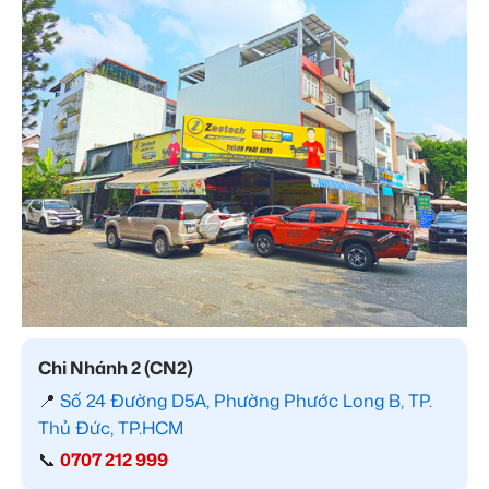
Chi Nhánh 2 (CN2)
📍
Số 24 Đường D5A, Phường Phước Long B, TP.
Thủ Đức, TP.HCM
📞
0707 212 999