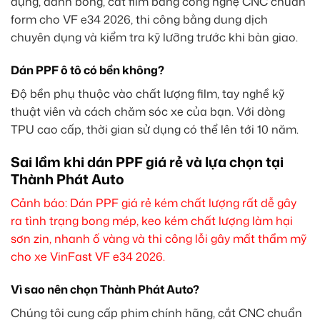
dụng, đánh bóng, cắt film bằng công nghệ CNC chuẩn
form cho VF e34 2026, thi công bằng dung dịch
chuyên dụng và kiểm tra kỹ lưỡng trước khi bàn giao.
Dán PPF ô tô có bền không?
Độ bền phụ thuộc vào chất lượng film, tay nghề kỹ
thuật viên và cách chăm sóc xe của bạn. Với dòng
TPU cao cấp, thời gian sử dụng có thể lên tới 10 năm.
Sai lầm khi dán PPF giá rẻ và lựa chọn tại
Thành Phát Auto
Cảnh báo: Dán PPF giá rẻ kém chất lượng rất dễ gây
ra tình trạng bong mép, keo kém chất lượng làm hại
sơn zin, nhanh ố vàng và thi công lỗi gây mất thẩm mỹ
cho xe VinFast VF e34 2026.
Vì sao nên chọn Thành Phát Auto?
Chúng tôi cung cấp phim chính hãng, cắt CNC chuẩn