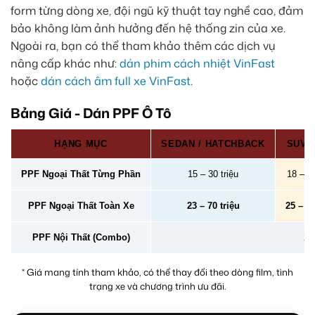
form từng dòng xe, đội ngũ kỹ thuật tay nghề cao, đảm
bảo không làm ảnh hưởng đến hệ thống zin của xe.
Ngoài ra, bạn có thể tham khảo thêm các dịch vụ
nâng cấp khác như:
dán phim cách nhiệt VinFast
hoặc
dán cách âm full xe VinFast
.
Bảng Giá - Dán PPF Ô Tô
HẠNG MỤC
SEDAN / HATCHBACK
SUV /
PPF Ngoại Thất Từng Phần
15 – 30 triệu
18 – 40
PPF Ngoại Thất Toàn Xe
23 – 70 triệu
25 – 78
PPF Nội Thất (Combo)
2 –
* Giá mang tính tham khảo, có thể thay đổi theo dòng film, tình
trạng xe và chương trình ưu đãi.