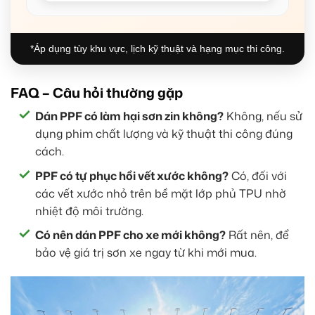
*Áp dụng tùy khu vực, lịch kỹ thuật và hạng mục thi công.
FAQ – Câu hỏi thường gặp
Dán PPF có làm hại sơn zin không?
Không, nếu sử
dụng phim chất lượng và kỹ thuật thi công đúng
cách.
PPF có tự phục hồi vết xước không?
Có, đối với
các vết xước nhỏ trên bề mặt lớp phủ TPU nhờ
nhiệt độ môi trường.
Có nên dán PPF cho xe mới không?
Rất nên, để
bảo vệ giá trị sơn xe ngay từ khi mới mua.