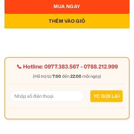
MUA NGAY
THÊM VÀO GIỎ
📞 Hotline:
0977.383.567
-
0788.212.999
(Hỗ trợ từ
7:00
đến
22:00
mỗi ngày)