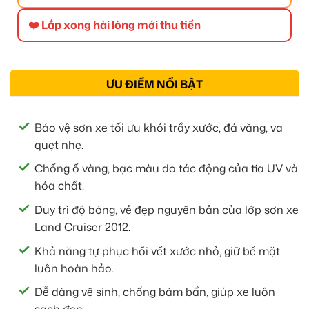
❤️ Lắp xong hài lòng mới thu tiền
ƯU ĐIỂM NỔI BẬT
Bảo vệ sơn xe tối ưu khỏi trầy xước, đá văng, va
quẹt nhẹ.
Chống ố vàng, bạc màu do tác động của tia UV và
hóa chất.
Duy trì độ bóng, vẻ đẹp nguyên bản của lớp sơn xe
Land Cruiser 2012.
Khả năng tự phục hồi vết xước nhỏ, giữ bề mặt
luôn hoàn hảo.
Dễ dàng vệ sinh, chống bám bẩn, giúp xe luôn