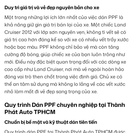
Duy trì giá trị và vẻ đẹp nguyên bản cho xe
Một trong những lợi ích lớn nhất của việc dán PPF là
khả năng giữ gìn giá trị bán lại của xe. Một chiếc Land
Cruiser 2012 với lớp sơn nguyên vẹn, không tì vết sẽ có
giá trị cao hơn đáng kể so với xe có nhiều vết trầy xước
hoặc bạc màu. PPF không chỉ bảo vệ mà còn tăng
cường độ bóng, giúp chiếc xe của bạn luôn trông như
mới. Điều này đặc biệt quan trọng đối với các dòng xe
cao cấp như Land Cruiser, nơi mà vẻ ngoài hoàn hảo
đóng vai trò then chốt trong việc định giá. Chủ xe có
thể an tâm sử dụng mà không lo lắng về các vết xước
nhỏ làm mất đi vẻ đẹp sang trọng của xe.
Quy trình Dán PPF chuyên nghiệp tại Thành
Phát Auto TPHCM
Chuẩn bị bề mặt và kỹ thuật dán tiên tiến
Quy trình dán PPF tại Thành Phát Auto TPHCM được