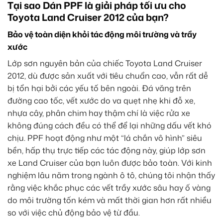
Tại sao Dán PPF là giải pháp tối ưu cho
Toyota Land Cruiser 2012 của bạn?
Bảo vệ toàn diện khỏi tác động môi trường và trầy
xước
Lớp sơn nguyên bản của chiếc Toyota Land Cruiser
2012, dù được sản xuất với tiêu chuẩn cao, vẫn rất dễ
bị tổn hại bởi các yếu tố bên ngoài. Đá văng trên
đường cao tốc, vết xước do va quẹt nhẹ khi đỗ xe,
nhựa cây, phân chim hay thậm chí là việc rửa xe
không đúng cách đều có thể để lại những dấu vết khó
chịu. PPF hoạt động như một “lá chắn vô hình” siêu
bền, hấp thụ trực tiếp các tác động này, giúp lớp sơn
xe Land Cruiser của bạn luôn được bảo toàn. Với kinh
nghiệm lâu năm trong ngành ô tô, chúng tôi nhận thấy
rằng việc khắc phục các vết trầy xước sâu hay ố vàng
do môi trường tốn kém và mất thời gian hơn rất nhiều
so với việc chủ động bảo vệ từ đầu.