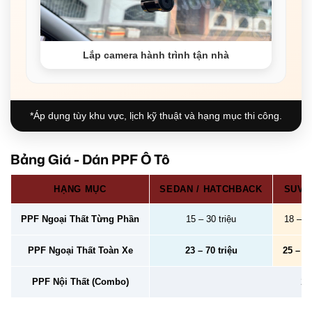
Lắp camera hành trình tận nhà
*Áp dụng tùy khu vực, lịch kỹ thuật và hạng mục thi công.
Bảng Giá - Dán PPF Ô Tô
HẠNG MỤC
SEDAN / HATCHBACK
SUV /
PPF Ngoại Thất Từng Phần
15 – 30 triệu
18 – 40
PPF Ngoại Thất Toàn Xe
23 – 70 triệu
25 – 78
PPF Nội Thất (Combo)
2 –