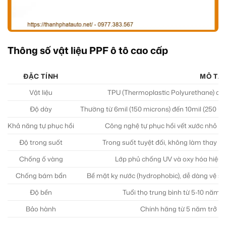
Thông số vật liệu PPF ô tô cao cấp
ĐẶC TÍNH
MÔ TẢ 
Vật liệu
TPU (Thermoplastic Polyurethane) cao c
Độ dày
Thường từ 6mil (150 microns) đến 10mil (250 mic
Khả năng tự phục hồi
Công nghệ tự phục hồi vết xước nhỏ dướ
Độ trong suốt
Trong suốt tuyệt đối, không làm thay đ
Chống ố vàng
Lớp phủ chống UV và oxy hóa hiệu q
Chống bám bẩn
Bề mặt kỵ nước (hydrophobic), dễ dàng vệ si
Độ bền
Tuổi thọ trung bình từ 5-10 năm t
Bảo hành
Chính hãng từ 5 năm trở lên 