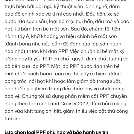
thực hiện bởi đội ngũ kỹ thuật viên lành nghề, đảm
bảo độ chính xác và tỉ mỉ cao nhất. Đầu tiên, xe sẽ
được rửa sạch sâu, loại bỏ mọi bụi bẩn, dầu mỡ và các
hạt li ti bám trên bề mặt sơn. Sau đó, chúng tôi tiến
hành tẩy ố, khử khoáng và hiệu chỉnh bề mặt sơn
(đánh bóng nhẹ nếu cần) để đảm bảo lớp sơn hoàn
hảo nhất trước khi dán PPF. Việc chuẩn bị bề mặt kỹ
lưỡng này là yếu tố then chốt quyết định chất lượng và
độ bền của lớp PPF. Một lớp PPF được dán trên bề
mặt chưa sạch hoàn toàn có thể gây ra hiện tượng
bong tróc, nổi bọt khí hoặc làm giảm độ trong suốt,
ảnh hưởng nghiêm trọng đến thẩm mỹ và chức năng
bảo vệ. Chúng tôi sử dụng phần mềm cắt PPF chuyên
dụng theo form xe Land Cruiser 2012, đảm bảo miếng
dán vừa khít từng chi tiết, giảm thiểu việc cắt thủ công
trên xe.
Lựa chọn loại PPF phù hợp và bảo hành uy tín