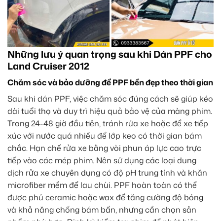
Những lưu ý quan trọng sau khi Dán PPF cho
Land Cruiser 2012
Chăm sóc và bảo dưỡng để PPF bền đẹp theo thời gian
Sau khi dán PPF, việc chăm sóc đúng cách sẽ giúp kéo
dài tuổi thọ và duy trì hiệu quả bảo vệ của màng phim.
Trong 24-48 giờ đầu tiên, tránh rửa xe hoặc để xe tiếp
xúc với nước quá nhiều để lớp keo có thời gian bám
chắc. Hạn chế rửa xe bằng vòi phun áp lực cao trực
tiếp vào các mép phim. Nên sử dụng các loại dung
dịch rửa xe chuyên dụng có độ pH trung tính và khăn
microfiber mềm để lau chùi. PPF hoàn toàn có thể
được phủ ceramic hoặc wax để tăng cường độ bóng
và khả năng chống bám bẩn, nhưng cần chọn sản