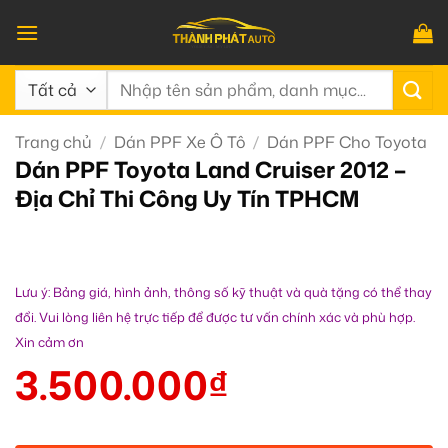
Bỏ
qua
nội
Tìm
dung
kiếm:
Trang chủ
/
Dán PPF Xe Ô Tô
/
Dán PPF Cho Toyota
Dán PPF Toyota Land Cruiser 2012 –
Địa Chỉ Thi Công Uy Tín TPHCM
Lưu ý: Bảng giá, hình ảnh, thông số kỹ thuật và quà tặng có thể thay
đổi. Vui lòng liên hệ trực tiếp để được tư vấn chính xác và phù hợp.
Xin cảm ơn
3.500.000
₫