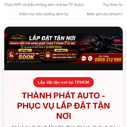
Tháo PPF cũ (nếu không dán mới tại TP Auto)
Tùy theo tình 
Kiểm tra, bảo dưỡng định kỳ
Miễn phí cho khách hà
Lắp đặt tận nơi tại TP.HCM
THÀNH PHÁT AUTO -
PHỤC VỤ LẮP ĐẶT TẬN
NƠI