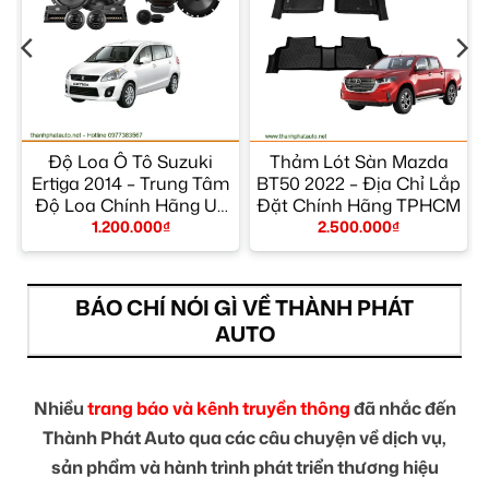
Độ Loa Ô Tô Suzuki
Thảm Lót Sàn Mazda
Ertiga 2014 – Trung Tâm
BT50 2022 – Địa Chỉ Lắp
Độ Loa Chính Hãng Uy
Đặt Chính Hãng TPHCM
Tín TPHCM
1.200.000
₫
2.500.000
₫
BÁO CHÍ NÓI GÌ VỀ THÀNH PHÁT
AUTO
Nhiều
trang báo và kênh truyền thông
đã nhắc đến
Thành Phát Auto qua các câu chuyện về dịch vụ,
sản phẩm và hành trình phát triển thương hiệu