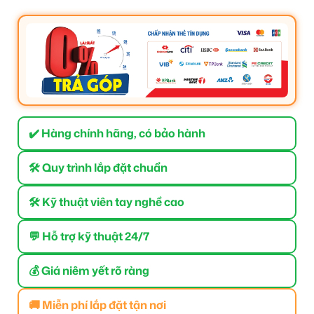
✔️ Hàng chính hãng, có bảo hành
🛠 Quy trình lắp đặt chuẩn
🛠 Kỹ thuật viên tay nghề cao
💬 Hỗ trợ kỹ thuật 24/7
💰 Giá niêm yết rõ ràng
🚚 Miễn phí lắp đặt tận nơi