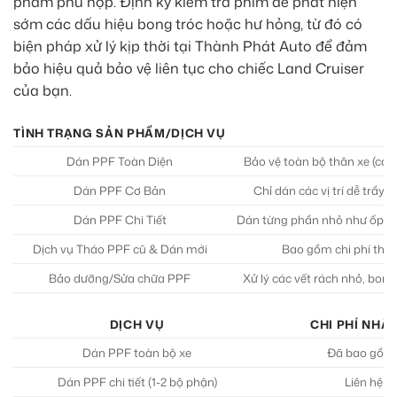
phẩm phù hợp. Định kỳ kiểm tra phim để phát hiện
sớm các dấu hiệu bong tróc hoặc hư hỏng, từ đó có
biện pháp xử lý kịp thời tại Thành Phát Auto để đảm
bảo hiệu quả bảo vệ liên tục cho chiếc Land Cruiser
của bạn.
TÌNH TRẠNG SẢN PHẨM/DỊCH VỤ
Dán PPF Toàn Diện
Bảo vệ toàn bộ thân xe (capo
Dán PPF Cơ Bản
Chỉ dán các vị trí dễ trầy 
Dán PPF Chi Tiết
Dán từng phần nhỏ như ốp g
Dịch vụ Tháo PPF cũ & Dán mới
Bao gồm chi phí tháo
Bảo dưỡng/Sửa chữa PPF
Xử lý các vết rách nhỏ, bong 
DỊCH VỤ
CHI PHÍ NHÂ
Dán PPF toàn bộ xe
Đã bao gồm 
Dán PPF chi tiết (1-2 bộ phận)
Liên hệ để