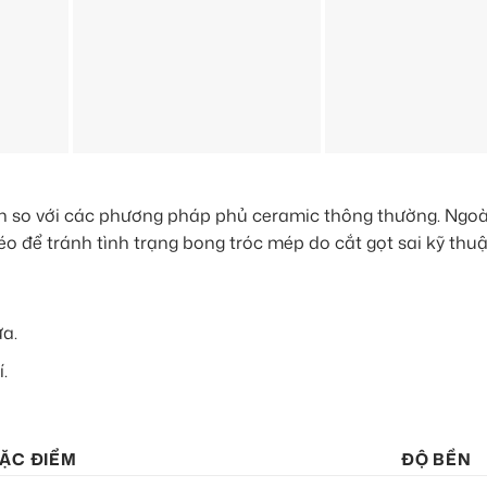
 so với các phương pháp phủ ceramic thông thường. Ngoài 
léo để tránh tình trạng bong tróc mép do cắt gọt sai kỹ thuậ
ửa.
.
ẶC ĐIỂM
ĐỘ BỀN