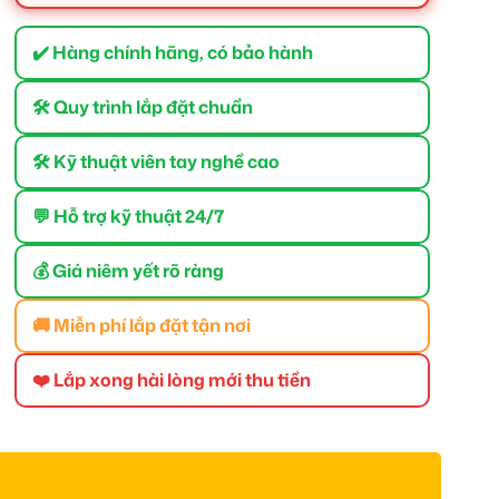
✔️ Hàng chính hãng, có bảo hành
🛠 Quy trình lắp đặt chuẩn
🛠 Kỹ thuật viên tay nghề cao
💬 Hỗ trợ kỹ thuật 24/7
💰 Giá niêm yết rõ ràng
🚚 Miễn phí lắp đặt tận nơi
❤️ Lắp xong hài lòng mới thu tiền