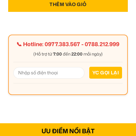
THÊM VÀO GIỎ
📞 Hotline:
0977.383.567
-
0788.212.999
(Hỗ trợ từ
7:00
đến
22:00
mỗi ngày)
ƯU ĐIỂM NỔI BẬT