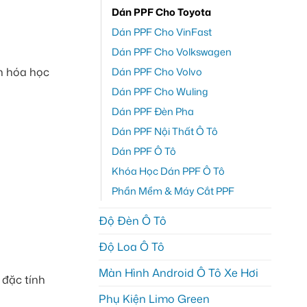
Dán PPF Cho Toyota
Dán PPF Cho VinFast
Dán PPF Cho Volkswagen
n hóa học
Dán PPF Cho Volvo
Dán PPF Cho Wuling
Dán PPF Đèn Pha
Dán PPF Nội Thất Ô Tô
Dán PPF Ô Tô
Khóa Học Dán PPF Ô Tô
Phần Mềm & Máy Cắt PPF
Độ Đèn Ô Tô
Độ Loa Ô Tô
Màn Hình Android Ô Tô Xe Hơi
 đặc tính
Phụ Kiện Limo Green