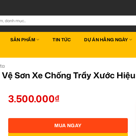
SẢN PHẨM
TIN TỨC
DỰ ÁN HẰNG NGÀY
ta
o Vệ Sơn Xe Chống Trầy Xước Hiệ
3.500.000
₫
MUA NGAY