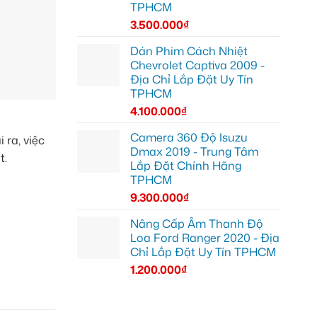
TPHCM
3.500.000
₫
Dán Phim Cách Nhiệt
Chevrolet Captiva 2009 -
Địa Chỉ Lắp Đặt Uy Tín
TPHCM
4.100.000
₫
Camera 360 Độ Isuzu
ra, việc
Dmax 2019 - Trung Tâm
t.
Lắp Đặt Chính Hãng
TPHCM
9.300.000
₫
Nâng Cấp Âm Thanh Độ
Loa Ford Ranger 2020 - Địa
Chỉ Lắp Đặt Uy Tín TPHCM
1.200.000
₫