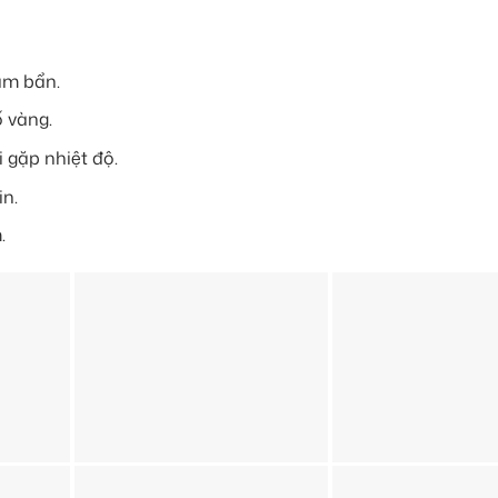
ám bẩn.
ố vàng.
 gặp nhiệt độ.
n.
.