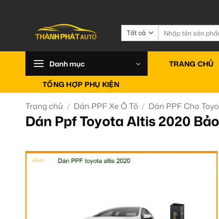
Bỏ
qua
nội
Tìm
kiếm:
dung
Danh mục
TRANG CHỦ
TỔNG HỢP PHỤ KIỆN
Trang chủ
/
Dán PPF Xe Ô Tô
/
Dán PPF Cho Toyo
Dán Ppf Toyota Altis 2020 Bả