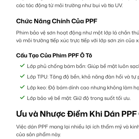
các tác động từ môi trường như bụi và tia UV.
Chức Năng Chính Của PPF
Phim bảo vệ sơn hoạt động như một lớp lá chắn thứ
và môi trường tiếp xúc trực tiếp với lớp sơn zin của x
Cấu Tạo Của Phim PPF Ô Tô
Lớp phủ chống bám bẩn: Giúp bề mặt luôn sạch 
Lớp TPU: Tăng độ bền, khả năng đàn hồi và tự 
Lớp keo: Độ bám dính cao nhưng không làm hại
Lớp bảo vệ bề mặt: Giữ độ trong suốt tối ưu.
Ưu và Nhược Điểm Khi Dán PPF 
Việc dán PPF mang lại nhiều lợi ích thẩm mỹ và kinh 
của sản phẩm này.