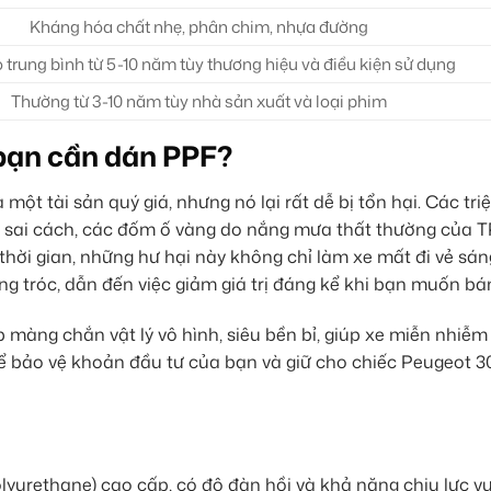
Kháng hóa chất nhẹ, phân chim, nhựa đường
ọ trung bình từ 5-10 năm tùy thương hiệu và điều kiện sử dụng
Thường từ 3-10 năm tùy nhà sản xuất và loại phim
 bạn cần dán PPF?
ột tài sản quý giá, nhưng nó lại rất dễ bị tổn hại. Các tr
xe sai cách, các đốm ố vàng do nắng mưa thất thường của
thời gian, những hư hại này không chỉ làm xe mất đi vẻ sá
g tróc, dẫn đến việc giảm giá trị đáng kể khi bạn muốn bán 
 màng chắn vật lý vô hình, siêu bền bỉ, giúp xe miễn nhiễm
để bảo vệ khoản đầu tư của bạn và giữ cho chiếc Peugeot 3
yurethane) cao cấp, có độ đàn hồi và khả năng chịu lực vượ