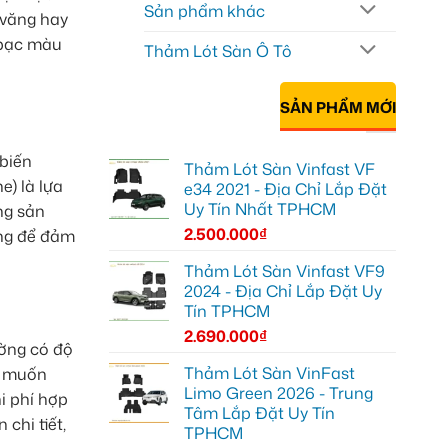
Sản phẩm khác
 văng hay
 bạc màu
Thảm Lót Sàn Ô Tô
SẢN PHẨM MỚI
biến
Thảm Lót Sàn Vinfast VF
e) là lựa
e34 2021 - Địa Chỉ Lắp Đặt
Uy Tín Nhất TPHCM
ng sản
2.500.000
₫
ọng để đảm
Thảm Lót Sàn Vinfast VF9
2024 - Địa Chỉ Lắp Đặt Uy
Tín TPHCM
2.690.000
₫
ờng có độ
Thảm Lót Sàn VinFast
ai muốn
Limo Green 2026 - Trung
i phí hợp
Tâm Lắp Đặt Uy Tín
chi tiết,
TPHCM