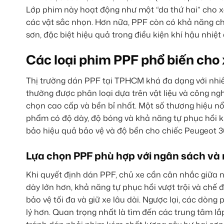
Lớp phim này hoạt động như một “da thứ hai” cho xe
các vật sắc nhọn. Hơn nữa, PPF còn có khả năng ch
sơn, đặc biệt hiệu quả trong điều kiện khí hậu nh
Các loại phim PPF phổ biến cho
Thị trường dán PPF tại TPHCM khá đa dạng với nhiề
thường được phân loại dựa trên vật liệu và công ng
chọn cao cấp và bền bỉ nhất. Một số thương hiệu nổi
phẩm có độ dày, độ bóng và khả năng tự phục hồi k
bảo hiệu quả bảo vệ và độ bền cho chiếc Peugeot 3
Lựa chọn PPF phù hợp với ngân sách và
Khi quyết định dán PPF, chủ xe cần cân nhắc giữa
dày lớn hơn, khả năng tự phục hồi vượt trội và chế
bảo vệ tối đa và giữ xe lâu dài. Ngược lại, các dòng
lý hơn. Quan trọng nhất là tìm đến các trung tâm lắ