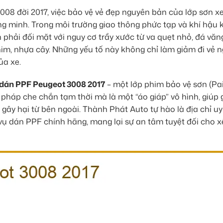
008 đời 2017, việc bảo vệ vẻ đẹp nguyên bản của lớp sơn x
g minh. Trong môi trường giao thông phức tạp và khí hậu 
phải đối mặt với nguy cơ trầy xước từ va quẹt nhỏ, đá văng
im, nhựa cây. Những yếu tố này không chỉ làm giảm đi vẻ 
ủa xe.
dán PPF Peugeot 3008 2017
– một lớp phim bảo vệ sơn (Pa
 pháp che chắn tạm thời mà là một “áo giáp” vô hình, giúp g
 gây hại từ bên ngoài. Thành Phát Auto tự hào là địa chỉ uy 
ụ dán PPF chính hãng, mang lại sự an tâm tuyệt đối cho x