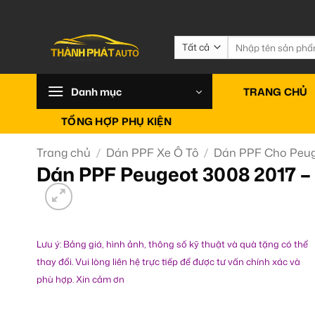
Bỏ
qua
nội
Tìm
kiếm:
dung
Danh mục
TRANG CHỦ
TỔNG HỢP PHỤ KIỆN
Trang chủ
/
Dán PPF Xe Ô Tô
/
Dán PPF Cho Peu
Dán PPF Peugeot 3008 2017 –
Lưu ý: Bảng giá, hình ảnh, thông số kỹ thuật và quà tặng có thể
thay đổi. Vui lòng liên hệ trực tiếp để được tư vấn chính xác và
phù hợp. Xin cảm ơn