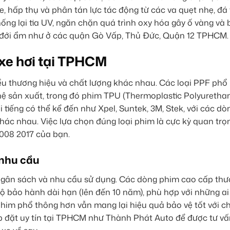
, hấp thụ và phân tán lực tác động từ các va quẹt nhẹ, đá
ống lại tia UV, ngăn chặn quá trình oxy hóa gây ố vàng và
iệt đới ẩm như ở các quận Gò Vấp, Thủ Đức, Quận 12 TPHCM.
 xe hơi tại TPHCM
u thương hiệu và chất lượng khác nhau. Các loại PPF phổ 
hệ sản xuất, trong đó phim TPU (Thermoplastic Polyurethan
 tiếng có thể kể đến như Xpel, Suntek, 3M, Stek, với các dò
hác nhau. Việc lựa chọn đúng loại phim là cực kỳ quan tr
008 2017 của bạn.
 nhu cầu
 ngân sách và nhu cầu sử dụng. Các dòng phim cao cấp thư
 độ bảo hành dài hạn (lên đến 10 năm), phù hợp với những 
 phim phổ thông hơn vẫn mang lại hiệu quả bảo vệ tốt với ch
p đặt uy tín tại TPHCM như Thành Phát Auto để được tư vấn 