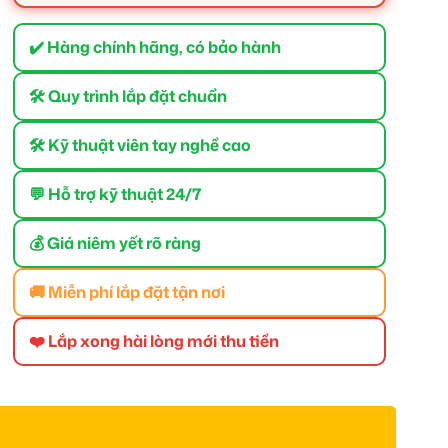
✔️ Hàng chính hãng, có bảo hành
🛠 Quy trình lắp đặt chuẩn
🛠 Kỹ thuật viên tay nghề cao
💬 Hỗ trợ kỹ thuật 24/7
💰 Giá niêm yết rõ ràng
🚚 Miễn phí lắp đặt tận nơi
❤️ Lắp xong hài lòng mới thu tiền