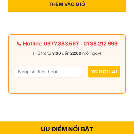
THÊM VÀO GIỎ
📞 Hotline:
0977.383.567
-
0788.212.999
(Hỗ trợ từ
7:00
đến
22:00
mỗi ngày)
ƯU ĐIỂM NỔI BẬT