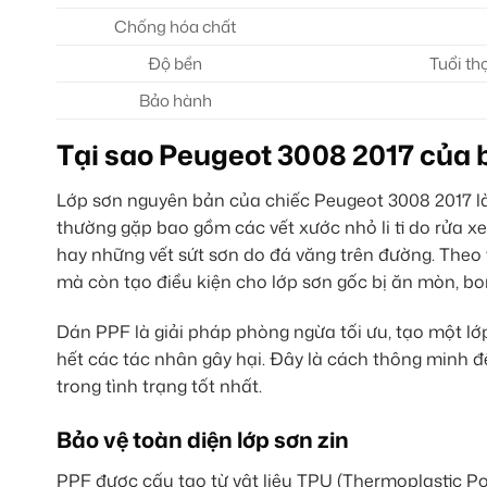
Chống hóa chất
Độ bền
Tuổi th
Bảo hành
Tại sao Peugeot 3008 2017 của
Lớp sơn nguyên bản của chiếc Peugeot 3008 2017 là m
thường gặp bao gồm các vết xước nhỏ li ti do rửa 
hay những vết sứt sơn do đá văng trên đường. Theo 
mà còn tạo điều kiện cho lớp sơn gốc bị ăn mòn, bon
Dán PPF là giải pháp phòng ngừa tối ưu, tạo một lớp
hết các tác nhân gây hại. Đây là cách thông minh 
trong tình trạng tốt nhất.
Bảo vệ toàn diện lớp sơn zin
PPF được cấu tạo từ vật liệu TPU (Thermoplastic Pol