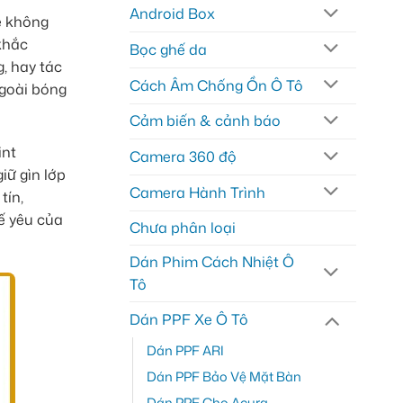
Android Box
e không
khắc
Bọc ghế da
, hay tác
Cách Âm Chống Ồn Ô Tô
ngoài bóng
Cảm biến & cảnh báo
int
Camera 360 độ
iữ gìn lớp
Camera Hành Trình
tín,
ế yêu của
Chưa phân loại
Dán Phim Cách Nhiệt Ô
Tô
Dán PPF Xe Ô Tô
Dán PPF ARI
Dán PPF Bảo Vệ Mặt Bàn
Dán PPF Cho Acura