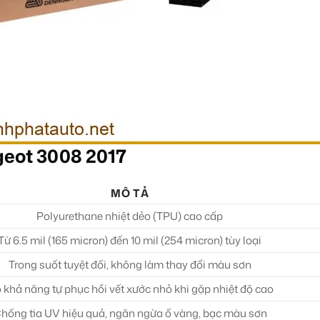
geot 3008 2017
MÔ TẢ
Polyurethane nhiệt dẻo (TPU) cao cấp
Từ 6.5 mil (165 micron) đến 10 mil (254 micron) tùy loại
Trong suốt tuyệt đối, không làm thay đổi màu sơn
 khả năng tự phục hồi vết xước nhỏ khi gặp nhiệt độ cao
hống tia UV hiệu quả, ngăn ngừa ố vàng, bạc màu sơn