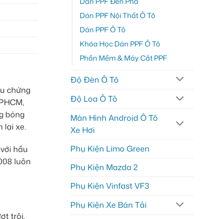
Dán PPF Đèn Pha
Dán PPF Nội Thất Ô Tô
Dán PPF Ô Tô
Khóa Học Dán PPF Ô Tô
Phần Mềm & Máy Cắt PPF
Độ Đèn Ô Tô
iệu chứng
Độ Loa Ô Tô
 TPHCM,
ng bóng
Màn Hình Android Ô Tô
lại xe.
Xe Hơi
Phụ Kiện Limo Green
 với hầu
008 luôn
Phụ Kiện Mazda 2
Phụ Kiện Vinfast VF3
Phụ Kiện Xe Bán Tải
t trội.