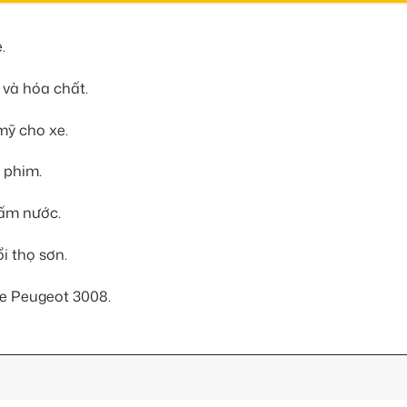
.
 và hóa chất.
mỹ cho xe.
 phim.
hấm nước.
i thọ sơn.
e Peugeot 3008.