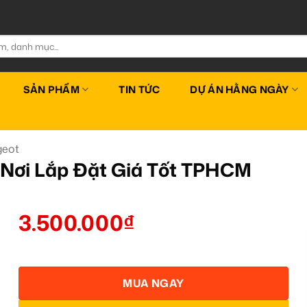
SẢN PHẨM
TIN TỨC
DỰ ÁN HẰNG NGÀY
geot
 Nơi Lắp Đặt Giá Tốt TPHCM
3.500.000
₫
MUA NGAY