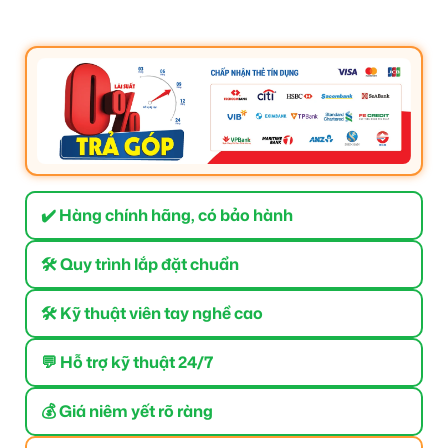
✔️ Hàng chính hãng, có bảo hành
🛠 Quy trình lắp đặt chuẩn
🛠 Kỹ thuật viên tay nghề cao
💬 Hỗ trợ kỹ thuật 24/7
💰 Giá niêm yết rõ ràng