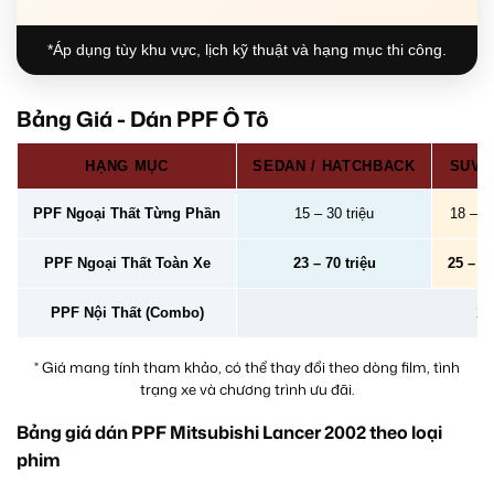
*Áp dụng tùy khu vực, lịch kỹ thuật và hạng mục thi công.
Bảng Giá - Dán PPF Ô Tô
HẠNG MỤC
SEDAN / HATCHBACK
SUV /
PPF Ngoại Thất Từng Phần
15 – 30 triệu
18 – 40
PPF Ngoại Thất Toàn Xe
23 – 70 triệu
25 – 78
PPF Nội Thất (Combo)
2 –
* Giá mang tính tham khảo, có thể thay đổi theo dòng film, tình
trạng xe và chương trình ưu đãi.
Bảng giá dán PPF Mitsubishi Lancer 2002 theo loại
phim