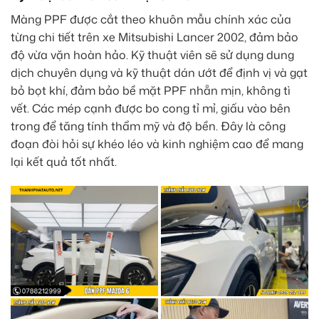
Màng PPF được cắt theo khuôn mẫu chính xác của
từng chi tiết trên xe Mitsubishi Lancer 2002, đảm bảo
độ vừa vặn hoàn hảo. Kỹ thuật viên sẽ sử dụng dung
dịch chuyên dụng và kỹ thuật dán ướt để định vị và gạt
bỏ bọt khí, đảm bảo bề mặt PPF nhẵn mịn, không tì
vết. Các mép cạnh được bo cong tỉ mỉ, giấu vào bên
trong để tăng tính thẩm mỹ và độ bền. Đây là công
đoạn đòi hỏi sự khéo léo và kinh nghiệm cao để mang
lại kết quả tốt nhất.