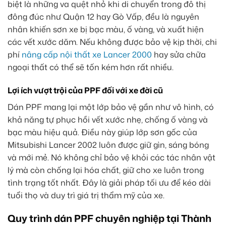
biệt là những va quệt nhỏ khi di chuyển trong đô thị
đông đúc như Quận 12 hay Gò Vấp, đều là nguyên
nhân khiến sơn xe bị bạc màu, ố vàng, và xuất hiện
các vết xước dăm. Nếu không được bảo vệ kịp thời, chi
phí
nâng cấp nội thất xe Lancer 2000
hay sửa chữa
ngoại thất có thể sẽ tốn kém hơn rất nhiều.
Lợi ích vượt trội của PPF đối với xe đời cũ
Dán PPF mang lại một lớp bảo vệ gần như vô hình, có
khả năng tự phục hồi vết xước nhẹ, chống ố vàng và
bạc màu hiệu quả. Điều này giúp lớp sơn gốc của
Mitsubishi Lancer 2002 luôn được giữ gìn, sáng bóng
và mới mẻ. Nó không chỉ bảo vệ khỏi các tác nhân vật
lý mà còn chống lại hóa chất, giữ cho xe luôn trong
tình trạng tốt nhất. Đây là giải pháp tối ưu để kéo dài
tuổi thọ và duy trì giá trị thẩm mỹ của xe.
Quy trình dán PPF chuyên nghiệp tại Thành