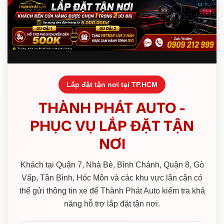
Lắp đặt tận nơi tại TP.HCM
THÀNH PHÁT AUTO -
PHỤC VỤ LẮP ĐẶT TẬN
NƠI
Khách tại Quận 7, Nhà Bè, Bình Chánh, Quận 8, Gò
Vấp, Tân Bình, Hóc Môn và các khu vực lân cận có
thể gửi thông tin xe để Thành Phát Auto kiểm tra khả
năng hỗ trợ lắp đặt tận nơi.