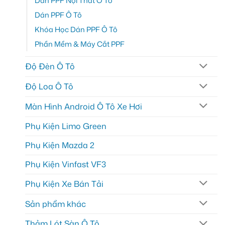
Dán PPF Nội Thất Ô Tô
Dán PPF Ô Tô
Khóa Học Dán PPF Ô Tô
Phần Mềm & Máy Cắt PPF
Độ Đèn Ô Tô
Độ Loa Ô Tô
Màn Hình Android Ô Tô Xe Hơi
Phụ Kiện Limo Green
Phụ Kiện Mazda 2
Phụ Kiện Vinfast VF3
Phụ Kiện Xe Bán Tải
Sản phẩm khác
Thảm Lót Sàn Ô Tô