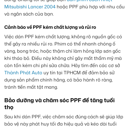
Mitsubishi Lancer 2004
hoặc PPF phù hợp với nhu cầu
và ngân sách của bạn.
Cảnh báo về PPF kém chất lượng và rủi ro
Việc dán PPF kém chất lượng, không rõ nguồn gốc có
thể gây ra nhiều rủi ro. Phim có thể nhanh chóng ố
vàng, bong tróc, hoặc thậm chí làm hỏng lớp sơn gốc
khi tháo bỏ. Điều này không chỉ gây mất thẩm mỹ mà
còn tốn kém chi phí sửa chữa. Hãy tìm đến các cơ sở
Thành Phát Auto
uy tín tại TPHCM để đảm bảo sử
dụng sản phẩm chính hãng, có bảo hành rõ ràng,
tránh tiền mất tật mang.
Bảo dưỡng và chăm sóc PPF để tăng tuổi
thọ
Sau khi dán PPF, việc chăm sóc đúng cách sẽ giúp lớp
bảo vệ này phát huy tối đa hiệu quả và kéo dài tuổi