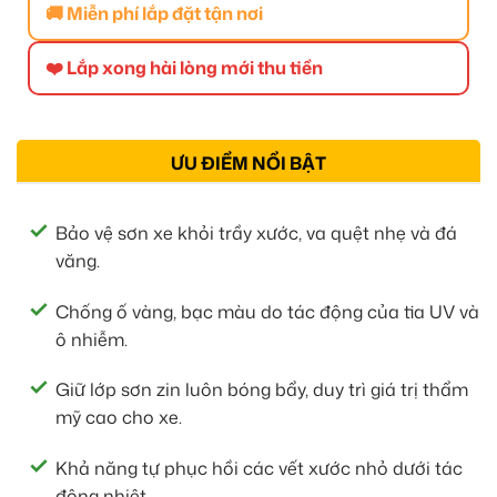
🚚 Miễn phí lắp đặt tận nơi
❤️ Lắp xong hài lòng mới thu tiền
ƯU ĐIỂM NỔI BẬT
Bảo vệ sơn xe khỏi trầy xước, va quệt nhẹ và đá
văng.
Chống ố vàng, bạc màu do tác động của tia UV và
ô nhiễm.
Giữ lớp sơn zin luôn bóng bẩy, duy trì giá trị thẩm
mỹ cao cho xe.
Khả năng tự phục hồi các vết xước nhỏ dưới tác
động nhiệt.