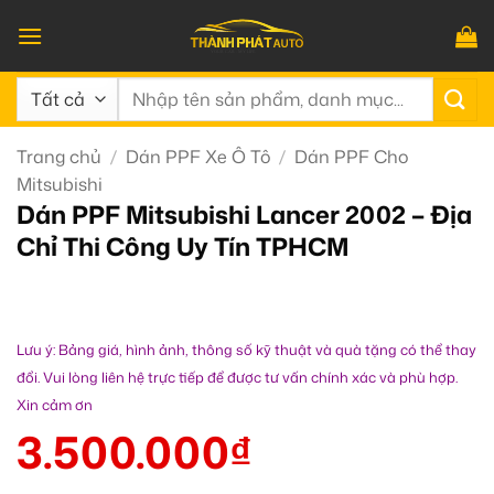
Bỏ
qua
nội
Tìm
dung
kiếm:
Trang chủ
/
Dán PPF Xe Ô Tô
/
Dán PPF Cho
Mitsubishi
Dán PPF Mitsubishi Lancer 2002 – Địa
Chỉ Thi Công Uy Tín TPHCM
Lưu ý: Bảng giá, hình ảnh, thông số kỹ thuật và quà tặng có thể thay
đổi. Vui lòng liên hệ trực tiếp để được tư vấn chính xác và phù hợp.
Xin cảm ơn
3.500.000
₫