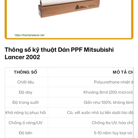
Thông số kỹ thuật Dán PPF Mitsubishi
Lancer 2002
THÔNG SỐ
MÔ TẢ CHI 
Chất liệu
Polyurethane nhiệt dẻo
Độ dày
Khoảng 8mil (200 micron) đế
Độ trong suốt
Gần như 100%, không làm t
Khả năng tự phục hồi
Có, vết xước nhỏ tự liền dưới tác độn
Chống ố vàng/UV
Chống tia UV, hóa chất,
Độ bền
5-10 năm tùy loại và đi