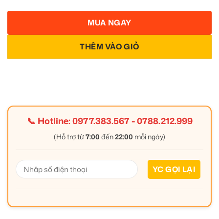
MUA NGAY
THÊM VÀO GIỎ
📞 Hotline:
0977.383.567
-
0788.212.999
(Hỗ trợ từ
7:00
đến
22:00
mỗi ngày)