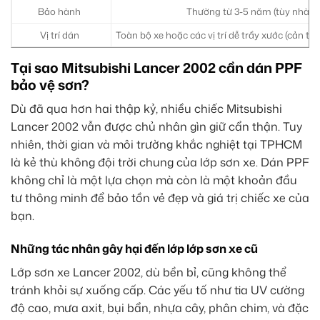
Bảo hành
Thường từ 3-5 năm (tùy nhà sả
Vị trí dán
Toàn bộ xe hoặc các vị trí dễ trầy xước (cản trư
Tại sao Mitsubishi Lancer 2002 cần dán PPF
bảo vệ sơn?
Dù đã qua hơn hai thập kỷ, nhiều chiếc Mitsubishi
Lancer 2002 vẫn được chủ nhân gìn giữ cẩn thận. Tuy
nhiên, thời gian và môi trường khắc nghiệt tại TPHCM
là kẻ thù không đội trời chung của lớp sơn xe. Dán PPF
không chỉ là một lựa chọn mà còn là một khoản đầu
tư thông minh để bảo tồn vẻ đẹp và giá trị chiếc xe của
bạn.
Những tác nhân gây hại đến lớp lớp sơn xe cũ
Lớp sơn xe Lancer 2002, dù bền bỉ, cũng không thể
tránh khỏi sự xuống cấp. Các yếu tố như tia UV cường
độ cao, mưa axit, bụi bẩn, nhựa cây, phân chim, và đặc