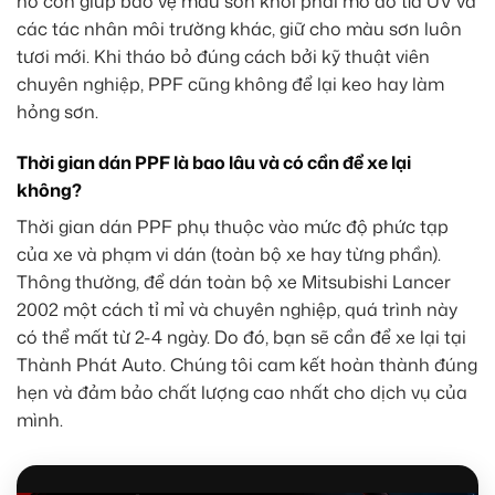
nó còn giúp bảo vệ màu sơn khỏi phai mờ do tia UV và
các tác nhân môi trường khác, giữ cho màu sơn luôn
tươi mới. Khi tháo bỏ đúng cách bởi kỹ thuật viên
chuyên nghiệp, PPF cũng không để lại keo hay làm
hỏng sơn.
Thời gian dán PPF là bao lâu và có cần để xe lại
không?
Thời gian dán PPF phụ thuộc vào mức độ phức tạp
của xe và phạm vi dán (toàn bộ xe hay từng phần).
Thông thường, để dán toàn bộ xe Mitsubishi Lancer
2002 một cách tỉ mỉ và chuyên nghiệp, quá trình này
có thể mất từ 2-4 ngày. Do đó, bạn sẽ cần để xe lại tại
Thành Phát Auto. Chúng tôi cam kết hoàn thành đúng
hẹn và đảm bảo chất lượng cao nhất cho dịch vụ của
mình.