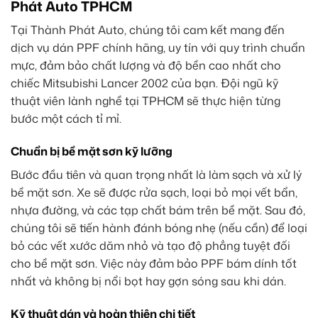
Phát Auto TPHCM
Tại Thành Phát Auto, chúng tôi cam kết mang đến
dịch vụ dán PPF chính hãng, uy tín với quy trình chuẩn
mực, đảm bảo chất lượng và độ bền cao nhất cho
chiếc Mitsubishi Lancer 2002 của bạn. Đội ngũ kỹ
thuật viên lành nghề tại TPHCM sẽ thực hiện từng
bước một cách tỉ mỉ.
Chuẩn bị bề mặt sơn kỹ lưỡng
Bước đầu tiên và quan trọng nhất là làm sạch và xử lý
bề mặt sơn. Xe sẽ được rửa sạch, loại bỏ mọi vết bẩn,
nhựa đường, và các tạp chất bám trên bề mặt. Sau đó,
chúng tôi sẽ tiến hành đánh bóng nhẹ (nếu cần) để loại
bỏ các vết xước dăm nhỏ và tạo độ phẳng tuyệt đối
cho bề mặt sơn. Việc này đảm bảo PPF bám dính tốt
nhất và không bị nổi bọt hay gợn sóng sau khi dán.
Kỹ thuật dán và hoàn thiện chi tiết