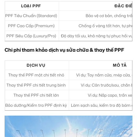
LOẠI PPF
ĐẶC ĐIỂM
PPF Tiêu Chuẩn (Standard)
Bảo vệ cơ bản, chống trầy 
PPF Cao Cấp (Premium)
Chống ố vàng tốt hơn, tự phục 
PPF Siêu Cấp (Luxury/Pro)
Độ dày tối ưu, khả năng tự phục hồi vượt
Chi phí tham khảo dịch vụ sửa chữa & thay thế PPF
DỊCH VỤ
MÔ TẢ
Thay thế PPF một chi tiết nhỏ
Ví dụ: Tay nắm cửa, mép cửa, gư
Thay thế PPF chi tiết trung bình
Ví dụ: Cản trước/sau, chắn bùn
Thay thế PPF chi tiết lớn
Ví dụ: Nắp capo, trần xe, 
Bảo dưỡng/Kiểm tra PPF định kỳ
Làm sạch sâu, kiểm tra độ bám dính,