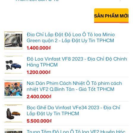
SẢN PHẨM MỚI
Địa Chỉ Lắp Đặt Độ Loa Ô Tô loa Minio
Green quận 2 - Lắp Đặt Uy Tín TPHCM
1.400.000
₫
Độ Loa Vinfast VF8 2023 - Địa Chỉ Độ Chính
Hãng TPHCM
1.200.000
₫
Nơi Dán Phim Cách Nhiệt Ô Tô phim cách
nhiệt VF2 Q.Bình Tân - Giá Tốt TPHCM
2.400.000
₫
Bọc Ghế Da Vinfast VFe34 2023 - Địa Chỉ
Lắp Đặt Uy Tín TPHCM
5.500.000
₫
Trung Tâm Độ Loa Ô Tô loa VF2 Huyện Hóc