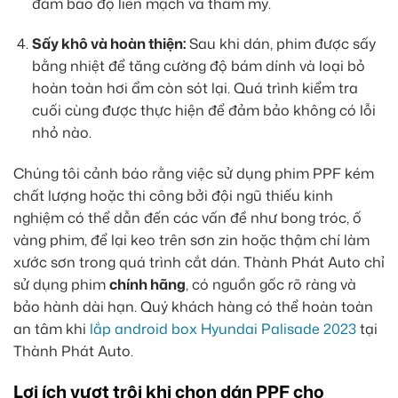
đảm bảo độ liền mạch và thẩm mỹ.
Sấy khô và hoàn thiện:
Sau khi dán, phim được sấy
bằng nhiệt để tăng cường độ bám dính và loại bỏ
hoàn toàn hơi ẩm còn sót lại. Quá trình kiểm tra
cuối cùng được thực hiện để đảm bảo không có lỗi
nhỏ nào.
Chúng tôi cảnh báo rằng việc sử dụng phim PPF kém
chất lượng hoặc thi công bởi đội ngũ thiếu kinh
nghiệm có thể dẫn đến các vấn đề như bong tróc, ố
vàng phim, để lại keo trên sơn zin hoặc thậm chí làm
xước sơn trong quá trình cắt dán. Thành Phát Auto chỉ
sử dụng phim
chính hãng
, có nguồn gốc rõ ràng và
bảo hành dài hạn. Quý khách hàng có thể hoàn toàn
an tâm khi
lắp android box Hyundai Palisade 2023
tại
Thành Phát Auto.
Lợi ích vượt trội khi chọn dán PPF cho