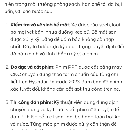
hiện trong môi trường phòng sạch, hạn chế tối đa bụi
bẩn, với các bước sau:
Kiểm tra và vệ sinh bề mặt:
Xe được rửa sạch, loại
bỏ mọi vết bẩn, nhựa đường, keo cũ. Bề mặt sơn
được xử lý kỹ lưỡng để đảm bảo không còn tạp
chất. Đây là bước cực kỳ quan trọng, quyết định đến
độ bám dính và tính thẩm mỹ của phim.
Đo đạc và cắt phim:
Phim PPF được cắt bằng máy
CNC chuyên dụng theo form chuẩn của từng chi
tiết trên Hyundai Palisade 2023, đảm bảo độ chính
xác tuyệt đối, không cần cắt gọt thủ công trên xe.
Thi công dán phim:
Kỹ thuật viên dùng dung dịch
chuyên dụng và kỹ thuật vuốt phim điêu luyện để
dán PPF lên bề mặt sơn, loại bỏ hoàn toàn bọt khí
và nước. Từng mép phim được xử lý cẩn thận để