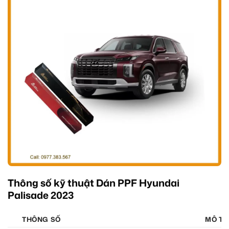
Thông số kỹ thuật Dán PPF Hyundai
Palisade 2023
THÔNG SỐ
MÔ TẢ