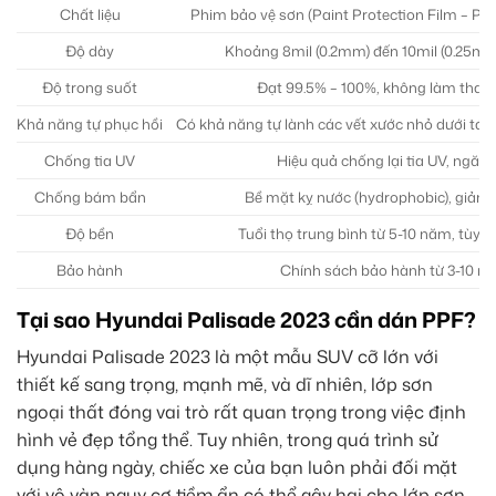
Chất liệu
Phim bảo vệ sơn (Paint Protection Film – PP
Độ dày
Khoảng 8mil (0.2mm) đến 10mil (0.25mm)
Độ trong suốt
Đạt 99.5% – 100%, không làm thay 
Khả năng tự phục hồi
Có khả năng tự lành các vết xước nhỏ dưới tác 
Chống tia UV
Hiệu quả chống lại tia UV, ngăn 
Chống bám bẩn
Bề mặt kỵ nước (hydrophobic), giảm 
Độ bền
Tuổi thọ trung bình từ 5-10 năm, tùy 
Bảo hành
Chính sách bảo hành từ 3-10 năm
Tại sao Hyundai Palisade 2023 cần dán PPF?
Hyundai Palisade 2023 là một mẫu SUV cỡ lớn với
thiết kế sang trọng, mạnh mẽ, và dĩ nhiên, lớp sơn
ngoại thất đóng vai trò rất quan trọng trong việc định
hình vẻ đẹp tổng thể. Tuy nhiên, trong quá trình sử
dụng hàng ngày, chiếc xe của bạn luôn phải đối mặt
với vô vàn nguy cơ tiềm ẩn có thể gây hại cho lớp sơn