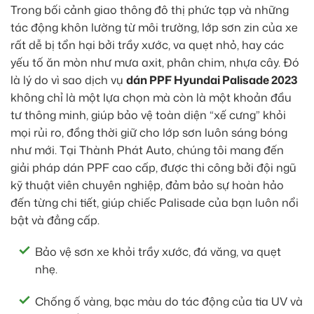
Trong bối cảnh giao thông đô thị phức tạp và những
tác động khôn lường từ môi trường, lớp sơn zin của xe
rất dễ bị tổn hại bởi trầy xước, va quẹt nhỏ, hay các
yếu tố ăn mòn như mưa axit, phân chim, nhựa cây. Đó
là lý do vì sao dịch vụ
dán PPF Hyundai Palisade 2023
không chỉ là một lựa chọn mà còn là một khoản đầu
tư thông minh, giúp bảo vệ toàn diện “xế cưng” khỏi
mọi rủi ro, đồng thời giữ cho lớp sơn luôn sáng bóng
như mới. Tại Thành Phát Auto, chúng tôi mang đến
giải pháp dán PPF cao cấp, được thi công bởi đội ngũ
kỹ thuật viên chuyên nghiệp, đảm bảo sự hoàn hảo
đến từng chi tiết, giúp chiếc Palisade của bạn luôn nổi
bật và đẳng cấp.
Bảo vệ sơn xe khỏi trầy xước, đá văng, va quẹt
nhẹ.
Chống ố vàng, bạc màu do tác động của tia UV và