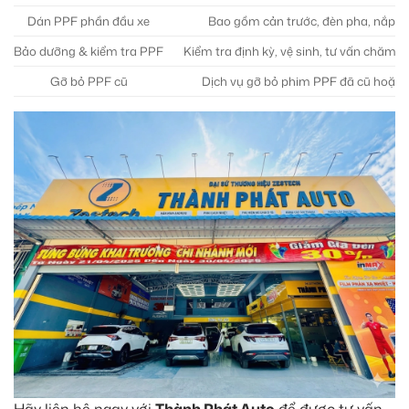
Dán PPF phần đầu xe
Bao gồm cản trước, đèn pha, nắp c
Bảo dưỡng & kiểm tra PPF
Kiểm tra định kỳ, vệ sinh, tư vấn chăm s
Gỡ bỏ PPF cũ
Dịch vụ gỡ bỏ phim PPF đã cũ hoặc 
Hãy liên hệ ngay với
Thành Phát Auto
để được tư vấn.