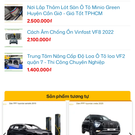
Nơi Lắp Thảm Lót Sàn Ô Tô Minio Green
Huyện Cần Giờ - Giá Tốt TPHCM
2.500.000
₫
Cách Âm Chống Ồn Vinfast VF8 2022
2.100.000
₫
Trung Tâm Nâng Cấp Độ Loa Ô Tô loa VF2
quận 7 - Thi Công Chuyên Nghiệp
1.400.000
₫
Sản phẩm tương tự