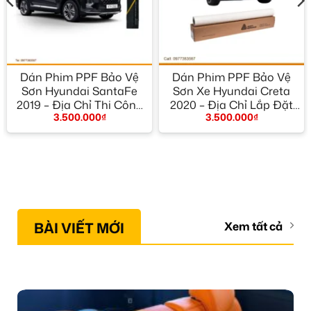
Dán Phim PPF Bảo Vệ
Dán Phim PPF Bảo Vệ
Sơn Hyundai SantaFe
Sơn Xe Hyundai Creta
2019 – Địa Chỉ Thi Công
2020 – Địa Chỉ Lắp Đặt
3.500.000
₫
3.500.000
₫
Uy Tín TPHCM
Uy Tín TPHCM
BÀI VIẾT MỚI
Xem tất cả