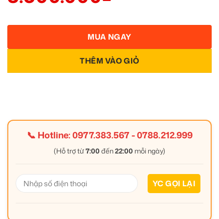
MUA NGAY
THÊM VÀO GIỎ
📞 Hotline:
0977.383.567
-
0788.212.999
(Hỗ trợ từ
7:00
đến
22:00
mỗi ngày)