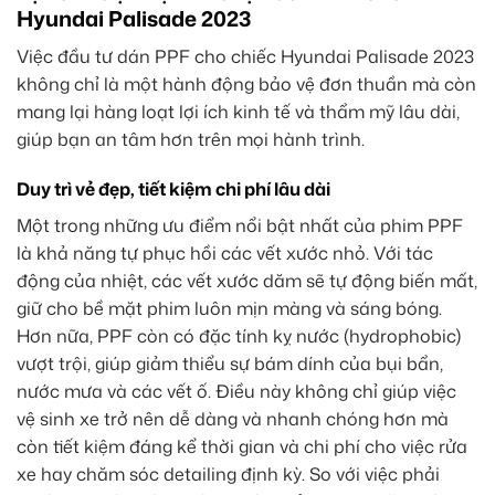
Hyundai Palisade 2023
Việc đầu tư dán PPF cho chiếc Hyundai Palisade 2023
không chỉ là một hành động bảo vệ đơn thuần mà còn
mang lại hàng loạt lợi ích kinh tế và thẩm mỹ lâu dài,
giúp bạn an tâm hơn trên mọi hành trình.
Duy trì vẻ đẹp, tiết kiệm chi phí lâu dài
Một trong những ưu điểm nổi bật nhất của phim PPF
là khả năng tự phục hồi các vết xước nhỏ. Với tác
động của nhiệt, các vết xước dăm sẽ tự động biến mất,
giữ cho bề mặt phim luôn mịn màng và sáng bóng.
Hơn nữa, PPF còn có đặc tính kỵ nước (hydrophobic)
vượt trội, giúp giảm thiểu sự bám dính của bụi bẩn,
nước mưa và các vết ố. Điều này không chỉ giúp việc
vệ sinh xe trở nên dễ dàng và nhanh chóng hơn mà
còn tiết kiệm đáng kể thời gian và chi phí cho việc rửa
xe hay chăm sóc detailing định kỳ. So với việc phải