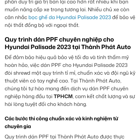
phần duy trì giá trị bán lại cao hơn rất nhiều khi bạn
muốn nâng cấp xe trong tương lai. Nhiều chủ xe còn
cân nhắc
bọc ghế da Hyundai Palisade 2023
để bảo vệ
nội thất đồng bộ với ngoại thất.
Quy trình dán PPF chuyên nghiệp cho
Hyundai Palisade 2023 tại Thành Phát Auto
Để đảm bảo hiệu quả bảo vệ tối đa và tính thẩm mỹ
hoàn hảo, việc dán PPF cho Hyundai Palisade 2023
đòi shrewd một quy trình tỉ mỉ, chuẩn xác và đội ngũ kỹ
thuật viên có tay nghề cao. Tại Thành Phát Auto,
chúng tôi tự hào mang đến dịch vụ dán PPF chuyên
nghiệp hàng đầu tại
TPHCM
, cam kết chất lượng và sự
hài lòng tuyệt đối cho khách hàng.
Các bước thi công chuẩn xác và kinh nghiệm từ
chuyên gia
Quy trình dán PPF tại Thành Phát Auto được thực