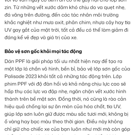
zin. Từ những vết xước dăm khó chịu do va quẹt nhẹ,
đá văng trên đường, đến các tác nhân môi trường
khắc nghiệt như mưa axit, phân chim, nhựa cây hay tia
UV gay gắt của mặt trời, tất cả đều có thể làm giảm đi
đáng kể vẻ đẹp và giá trị của xe.
Bảo vệ sơn gốc khỏi mọi tác động
Dán PPF là giải pháp tối ưu nhất hiện nay để tạo ra
một lớp lá chắn vô hình, bền bỉ, bảo vệ lớp sơn gốc của
Palisade 2023 khỏi tất cả những tác động trên. Lớp
phim PPF với độ đàn hồi và khả năng chịu lực cao sẽ
hấp thụ các lực va đập nhẹ, ngăn chặn vết xước hình
thành trên bề mặt sơn. Đồng thời, nó cũng là rào cản
hiệu quả chống lại sự ăn mòn của hóa chất, tia UV,
giúp lớp sơn luôn giữ được màu sắc tươi mới, không bị
ố vàng hay bạc màu theo thời gian. Điều này không
chỉ giữ cho chiếc xe của bạn luôn như mới mà còn góp