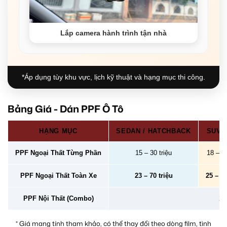
Lắp camera hành trình tận nhà
*Áp dụng tùy khu vực, lịch kỹ thuật và hạng mục thi công.
Bảng Giá - Dán PPF Ô Tô
HẠNG MỤC
SEDAN / HATCHBACK
SUV /
PPF Ngoại Thất Từng Phần
15 – 30 triệu
18 – 40
PPF Ngoại Thất Toàn Xe
23 – 70 triệu
25 – 78
PPF Nội Thất (Combo)
2 –
* Giá mang tính tham khảo, có thể thay đổi theo dòng film, tình