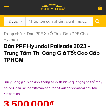
Bỏ
qua
nội
Tìm
dung
kiếm:
Trang chủ
/
Dán PPF Xe Ô Tô
/
Dán PPF Cho
Hyundai
Dán PPF Hyundai Palisade 2023 –
Trung Tâm Thi Công Giá Tốt Cao Cấp
TPHCM
Lưu ý: Bảng giá, hình ảnh, thông số kỹ thuật và quà tặng có thể thay
đổi. Vui lòng liên hệ trực tiếp để được tư vấn chính xác và phù hợp.
Xin cảm ơn
3.500.000
₫