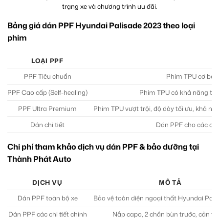
trạng xe và chương trình ưu đãi.
Bảng giá dán PPF Hyundai Palisade 2023 theo loại
phim
LOẠI PPF
PPF Tiêu chuẩn
Phim TPU cơ bản, 
PPF Cao cấp (Self-healing)
Phim TPU có khả năng tự 
PPF Ultra Premium
Phim TPU vượt trội, độ dày tối ưu, khả nă
Dán chi tiết
Dán PPF cho các chi t
Chi phí tham khảo dịch vụ dán PPF & bảo dưỡng tại
Thành Phát Auto
DỊCH VỤ
MÔ TẢ
Dán PPF toàn bộ xe
Bảo vệ toàn diện ngoại thất Hyundai Pali
Dán PPF các chi tiết chính
Nắp capo, 2 chắn bùn trước, cản tr