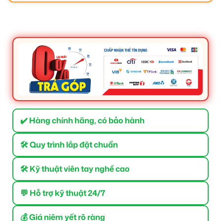
✔️ Hàng chính hãng, có bảo hành
🛠 Quy trình lắp đặt chuẩn
🛠 Kỹ thuật viên tay nghề cao
💬 Hỗ trợ kỹ thuật 24/7
💰 Giá niêm yết rõ ràng