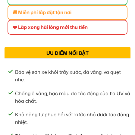
🚚 Miễn phí lắp đặt tận nơi
❤️ Lắp xong hài lòng mới thu tiền
ƯU ĐIỂM NỔI BẬT
Bảo vệ sơn xe khỏi trầy xước, đá văng, va quẹt
nhẹ.
Chống ố vàng, bạc màu do tác động của tia UV và
hóa chất.
Khả năng tự phục hồi vết xước nhỏ dưới tác động
nhiệt.