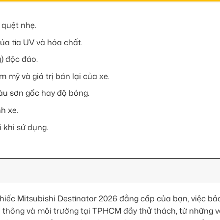
 quệt nhẹ.
a tia UV và hóa chất.
g) độc đáo.
m mỹ và giá trị bán lại của xe.
àu sơn gốc hay độ bóng.
h xe.
 khi sử dụng.
 chiếc Mitsubishi Destinator 2026 đẳng cấp của bạn, việc bả
ao thông và môi trường tại TPHCM đầy thử thách, từ những 