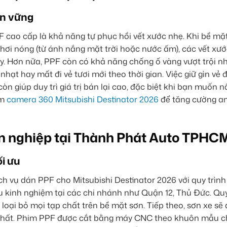
ền vững
 cao cấp là khả năng tự phục hồi vết xước nhẹ. Khi bề mặ
hơi nóng (từ ánh nắng mặt trời hoặc nước ấm), các vết xướ
y. Hơn nữa, PPF còn có khả năng chống ố vàng vượt trội n
ạt hay mất đi vẻ tươi mới theo thời gian. Việc giữ gìn vẻ
n giúp duy trì giá trị bán lại cao, đặc biệt khi bạn muốn 
êm
camera 360 Mitsubishi Destinator 2026
để tăng cường an
n nghiệp tại Thành Phát Auto TPHC
i ưu
h vụ dán PPF cho Mitsubishi Destinator 2026 với quy trìn
àu kinh nghiệm tại các chi nhánh như Quận 12, Thủ Đức. Qu
à loại bỏ mọi tạp chất trên bề mặt sơn. Tiếp theo, sơn xe sẽ
nhất. Phim PPF được cắt bằng máy CNC theo khuôn mẫu c