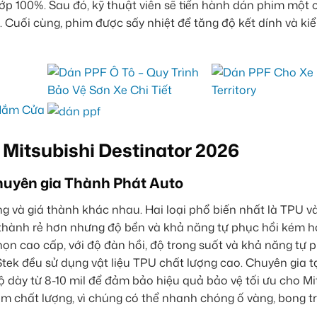
hớp 100%. Sau đó, kỹ thuật viên sẽ tiến hành dán phim một
. Cuối cùng, phim được sấy nhiệt để tăng độ kết dính và ki
Mitsubishi Destinator 2026
 chuyên gia Thành Phát Auto
ng và giá thành khác nhau. Hai loại phổ biến nhất là TPU v
 thành rẻ hơn nhưng độ bền và khả năng tự phục hồi kém 
họn cao cấp, với độ đàn hồi, độ trong suốt và khả năng tự 
 Stek đều sử dụng vật liệu TPU chất lượng cao. Chuyên gia 
dày từ 8-10 mil để đảm bảo hiệu quả bảo vệ tối ưu cho Mi
m chất lượng, vì chúng có thể nhanh chóng ố vàng, bong t