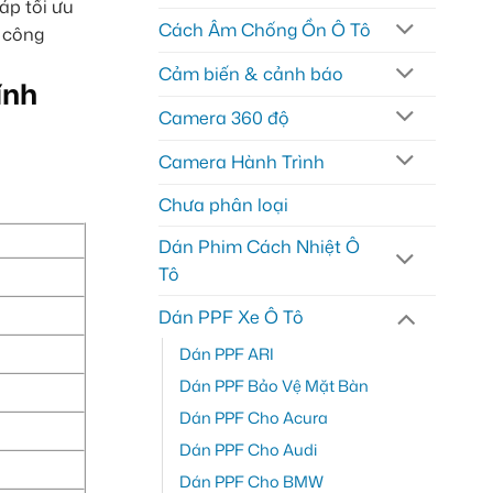
áp tối ưu
Cách Âm Chống Ồn Ô Tô
– công
Cảm biến & cảnh báo
Camera 360 độ
Camera Hành Trình
Chưa phân loại
Dán Phim Cách Nhiệt Ô
Tô
Dán PPF Xe Ô Tô
Dán PPF ARI
Dán PPF Bảo Vệ Mặt Bàn
Dán PPF Cho Acura
Dán PPF Cho Audi
Dán PPF Cho BMW