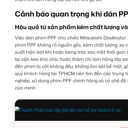
Cảnh báo quan trọng khi dán PPF
Hậu quả từ sản phẩm kém chất lượng và k
Việc dán phim PPF cho chiếc Mitsubishi Destinator
phim PPF không rõ nguồn gốc, kém chất lượng, xe c
xuất hiện bọt khí hoặc bong tróc sau một thời gia
lại cặn keo khó chịu hoặc thậm chí làm hỏng lớp sơn 
đến phim bị cắt không đều, không ôm sát bề mặt, g
quý khách hàng tại TPHCM nên tìm đến các trung tâ
nghiệp, sử dụng phim PPF chính hãng và có chế độ 
của mình.