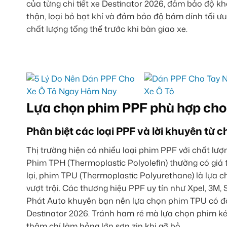
của từng chi tiết xe Destinator 2026, đảm bảo độ k
thận, loại bỏ bọt khí và đảm bảo độ bám dính tối ưu
chất lượng tổng thể trước khi bàn giao xe.
Lựa chọn phim PPF phù hợp cho 
Phân biệt các loại PPF và lời khuyên từ
Thị trường hiện có nhiều loại phim PPF với chất lượ
Phim TPH (Thermoplastic Polyolefin) thường có giá
lại, phim TPU (Thermoplastic Polyurethane) là lựa c
vượt trội. Các thương hiệu PPF uy tín như Xpel, 3M,
Phát Auto khuyên bạn nên lựa chọn phim TPU có độ 
Destinator 2026. Tránh ham rẻ mà lựa chọn phim ké
thậm chí làm hỏng lớp sơn zin khi gỡ bỏ.