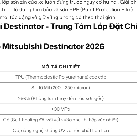
, lớp sơn zin của xe luôn đứng trước nguy cơ hư hại. Giải ph
hính là dán phim bảo vệ sơn PPF (Paint Protection Film) 
 mọi tác động và giữ vững phong độ theo thời gian.
 Mitsubishi Destinator 2026
MÔ TẢ CHI TIẾT
TPU (Thermoplastic Polyurethane) cao cấp
8 – 10 Mil (200 – 250 micron)
>99% (Không làm thay đổi màu sơn gốc)
>30 MPa
Có (Self-healing đối với vết xước nhẹ khi tiếp xúc nhiệt)
Có, công nghệ kháng UV và hóa chất tiên tiến