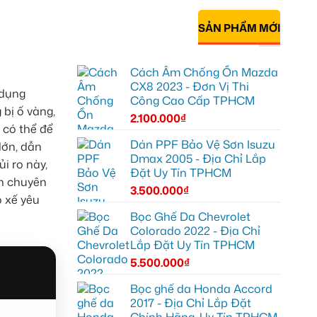
SẢN PHẨM MỚI
Cách Âm Chống Ồn Mazda
CX8 2023 - Đơn Vị Thi
 dụng
Công Cao Cấp TPHCM
bị ố vàng,
2.100.000
₫
 có thể để
Dán PPF Bảo Vệ Sơn Isuzu
lớn, dẫn
Dmax 2005 - Địa Chỉ Lắp
i ro này,
Đặt Uy Tín TPHCM
ên chuyên
3.500.000
₫
o xế yêu
Bọc Ghế Da Chevrolet
Colorado 2022 - Địa Chỉ
Lắp Đặt Uy Tín TPHCM
5.500.000
₫
Bọc ghế da Honda Accord
2017 - Địa Chỉ Lắp Đặt