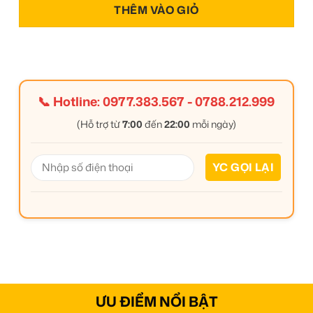
THÊM VÀO GIỎ
📞 Hotline:
0977.383.567
-
0788.212.999
(Hỗ trợ từ
7:00
đến
22:00
mỗi ngày)
ƯU ĐIỂM NỔI BẬT