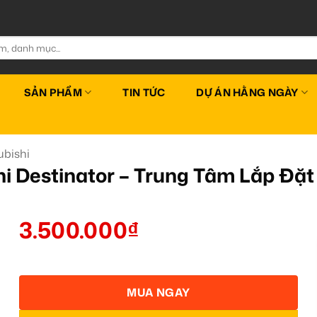
SẢN PHẨM
TIN TỨC
DỰ ÁN HẰNG NGÀY
bishi
hi Destinator – Trung Tâm Lắp Đ
3.500.000
₫
MUA NGAY