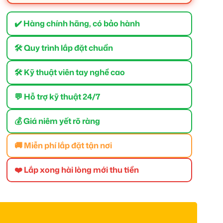
✔️ Hàng chính hãng, có bảo hành
🛠 Quy trình lắp đặt chuẩn
🛠 Kỹ thuật viên tay nghề cao
💬 Hỗ trợ kỹ thuật 24/7
💰 Giá niêm yết rõ ràng
🚚 Miễn phí lắp đặt tận nơi
❤️ Lắp xong hài lòng mới thu tiền