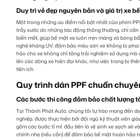
Duy trì vẻ đẹp nguyên bản và giá trị xe b
Một trong những ưu điểm nổi bật nhất của phim PPF
trầy xước do những tác động thông thường, chỉ cần 
biến mất, giúp bề mặt xe luôn mịn màng và bóng bẩ
nghệ kháng UV, đảm bảo màu sơn xe không bị phai nh
hảo cho xe không chỉ tăng trải nghiệm sử dụng mà cò
lên các dòng xe hiện đại khác, như việc trang bị th
tiện ích.
Quy trình dán PPF chuẩn chuyê
Các bước thi công đảm bảo chất lượng tố
Tại Thành Phát Auto, chúng tôi tự hào mang đến dịc
nghiệp, được thực hiện bởi đội ngũ kỹ thuật viên gi
gồm các bước tỉ mỉ: đầu tiên là vệ sinh xe sạch sẽ v
chỉnh nhẹ (nếu cần) để đảm bảo bề mặt hoàn hảo 