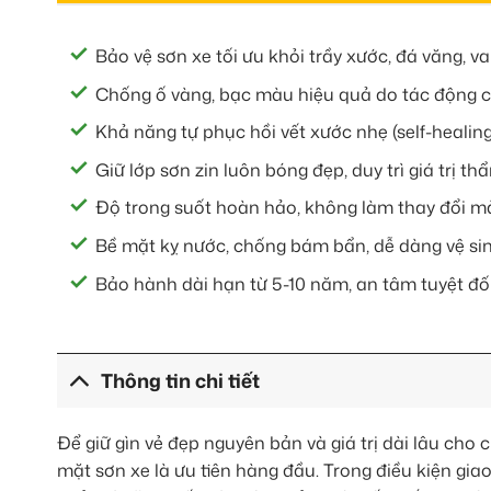
Bảo vệ sơn xe tối ưu khỏi trầy xước, đá văng, va
Chống ố vàng, bạc màu hiệu quả do tác động củ
Khả năng tự phục hồi vết xước nhẹ (self-healin
Giữ lớp sơn zin luôn bóng đẹp, duy trì giá trị thẩ
Độ trong suốt hoàn hảo, không làm thay đổi m
Bề mặt kỵ nước, chống bám bẩn, dễ dàng vệ sin
Bảo hành dài hạn từ 5-10 năm, an tâm tuyệt đối
Thông tin chi tiết
Để giữ gìn vẻ đẹp nguyên bản và giá trị dài lâu cho
mặt sơn xe là ưu tiên hàng đầu. Trong điều kiện gi