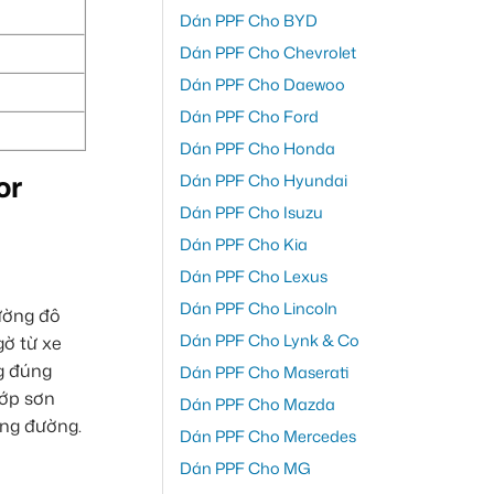
Dán PPF Cho BYD
Dán PPF Cho Chevrolet
Dán PPF Cho Daewoo
Dán PPF Cho Ford
Dán PPF Cho Honda
or
Dán PPF Cho Hyundai
Dán PPF Cho Isuzu
Dán PPF Cho Kia
Dán PPF Cho Lexus
Dán PPF Cho Lincoln
rường đô
Dán PPF Cho Lynk & Co
gờ từ xe
ng đúng
Dán PPF Cho Maserati
lớp sơn
Dán PPF Cho Mazda
ung đường.
Dán PPF Cho Mercedes
Dán PPF Cho MG