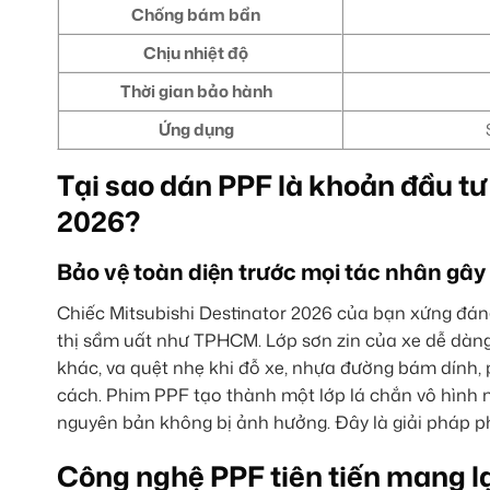
Chống bám bẩn
Chịu nhiệt độ
Thời gian bảo hành
Ứng dụng
Tại sao dán PPF là khoản đầu tư
2026?
Bảo vệ toàn diện trước mọi tác nhân gây
Chiếc Mitsubishi Destinator 2026 của bạn xứng đáng
thị sầm uất như TPHCM. Lớp sơn zin của xe dễ dàng 
khác, va quệt nhẹ khi đỗ xe, nhựa đường bám dính, 
cách. Phim PPF tạo thành một lớp lá chắn vô hình n
nguyên bản không bị ảnh hưởng. Đây là giải pháp p
Công nghệ PPF tiên tiến mang lại 