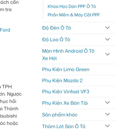
 cách cẩn
Khóa Học Dán PPF Ô Tô
ểm tra
Phần Mềm & Máy Cắt PPF
Độ Đèn Ô Tô
Độ Loa Ô Tô
Màn Hình Android Ô Tô
Xe Hơi
Phụ Kiện Limo Green
Phụ Kiện Mazda 2
à TPH.
Phụ Kiện Vinfast VF3
hơn. Ngược
phục hồi
Phụ Kiện Xe Bán Tải
tại Thành
Sản phẩm khác
tsubishi
róc hoặc
Thảm Lót Sàn Ô Tô