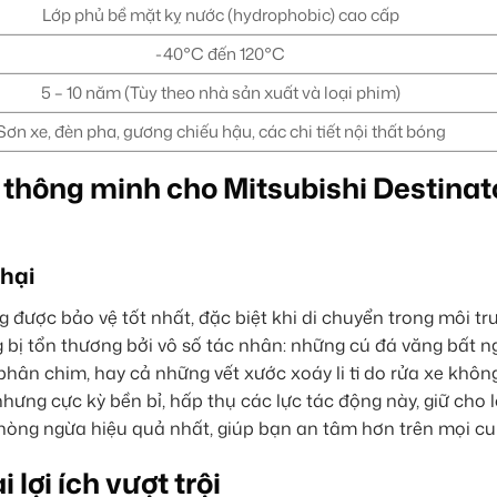
Lớp phủ bề mặt kỵ nước (hydrophobic) cao cấp
-40°C đến 120°C
5 – 10 năm (Tùy theo nhà sản xuất và loại phim)
Sơn xe, đèn pha, gương chiếu hậu, các chi tiết nội thất bóng
 thông minh cho Mitsubishi Destinat
 hại
 được bảo vệ tốt nhất, đặc biệt khi di chuyển trong môi t
bị tổn thương bởi vô số tác nhân: những cú đá văng bất n
phân chim, hay cả những vết xước xoáy li ti do rửa xe khô
hưng cực kỳ bền bỉ, hấp thụ các lực tác động này, giữ cho 
hòng ngừa hiệu quả nhất, giúp bạn an tâm hơn trên mọi c
lợi ích vượt trội