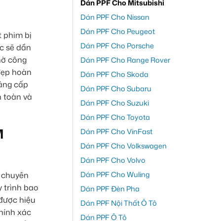
Dán PPF Cho Mitsubishi
Dán PPF Cho Nissan
Dán PPF Cho Peugeot
t phim bị
Dán PPF Cho Porsche
c sẽ dần
hờ công
Dán PPF Cho Range Rover
 đẹp hoàn
Dán PPF Cho Skoda
nâng cấp
Dán PPF Cho Subaru
 toàn và
Dán PPF Cho Suzuki
Dán PPF Cho Toyota
M
Dán PPF Cho VinFast
Dán PPF Cho Volkswagen
Dán PPF Cho Volvo
Dán PPF Cho Wuling
h chuyên
y trình bao
Dán PPF Đèn Pha
 được hiệu
Dán PPF Nội Thất Ô Tô
hính xác
Dán PPF Ô Tô