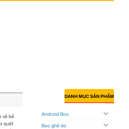
DANH MỤC SẢN PHẨM
Android Box
o vệ bề
va quệt
Bọc ghế da