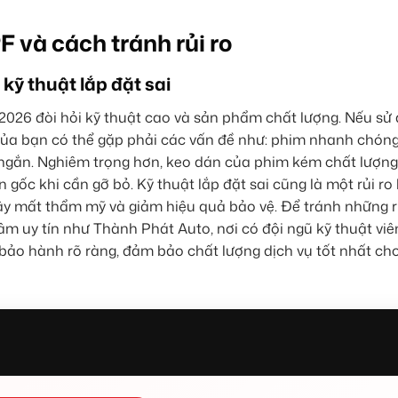
 và cách tránh rủi ro
ỹ thuật lắp đặt sai
 2026 đòi hỏi kỹ thuật cao và sản phẩm chất lượng. Nếu sử
ủa bạn có thể gặp phải các vấn đề như: phim nhanh chóng 
n ngắn. Nghiêm trọng hơn, keo dán của phim kém chất lượng
gốc khi cần gỡ bỏ. Kỹ thuật lắp đặt sai cũng là một rủi ro 
ây mất thẩm mỹ và giảm hiệu quả bảo vệ. Để tránh những rủ
m uy tín như Thành Phát Auto, nơi có đội ngũ kỹ thuật vi
bảo hành rõ ràng, đảm bảo chất lượng dịch vụ tốt nhất ch