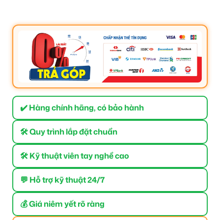
✔️ Hàng chính hãng, có bảo hành
🛠 Quy trình lắp đặt chuẩn
🛠 Kỹ thuật viên tay nghề cao
💬 Hỗ trợ kỹ thuật 24/7
💰 Giá niêm yết rõ ràng