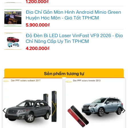
1.200.000
₫
Địa Chỉ Gắn Màn Hình Android Minio Green
Huyện Hóc Môn - Giá Tốt TPHCM
5.900.000
₫
Độ Đèn Bi LED Laser VinFast VF9 2026 - Địa
Chỉ Nâng Cấp Uy Tín TPHCM
4.200.000
₫
Sản phẩm tương tự