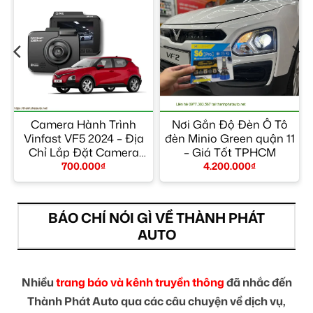
Camera Hành Trình
Nơi Gắn Độ Đèn Ô Tô
Vinfast VF5 2024 – Địa
đèn Minio Green quận 11
Chỉ Lắp Đặt Camera
– Giá Tốt TPHCM
Hành Trình Uy Tín
700.000
₫
4.200.000
₫
TPHCM
BÁO CHÍ NÓI GÌ VỀ THÀNH PHÁT
AUTO
Nhiều
trang báo và kênh truyền thông
đã nhắc đến
Thành Phát Auto qua các câu chuyện về dịch vụ,