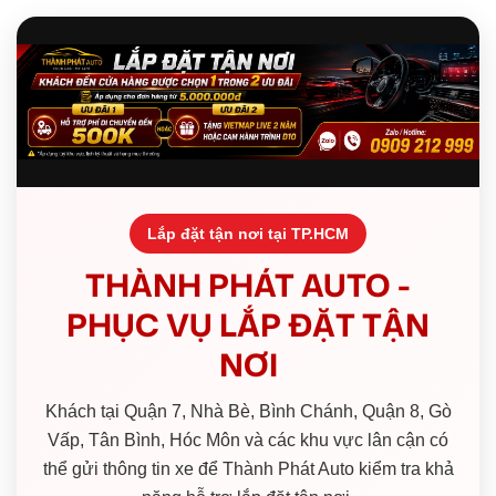
Lắp đặt tận nơi tại TP.HCM
THÀNH PHÁT AUTO -
PHỤC VỤ LẮP ĐẶT TẬN
NƠI
Khách tại Quận 7, Nhà Bè, Bình Chánh, Quận 8, Gò
Vấp, Tân Bình, Hóc Môn và các khu vực lân cận có
thể gửi thông tin xe để Thành Phát Auto kiểm tra khả