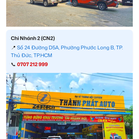
Chi Nhánh 2 (CN2)
📍
Số 24 Đường D5A, Phường Phước Long B, TP.
Thủ Đức, TP.HCM
📞
0707 212 999