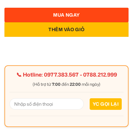
MUA NGAY
THÊM VÀO GIỎ
📞 Hotline:
0977.383.567
-
0788.212.999
(Hỗ trợ từ
7:00
đến
22:00
mỗi ngày)