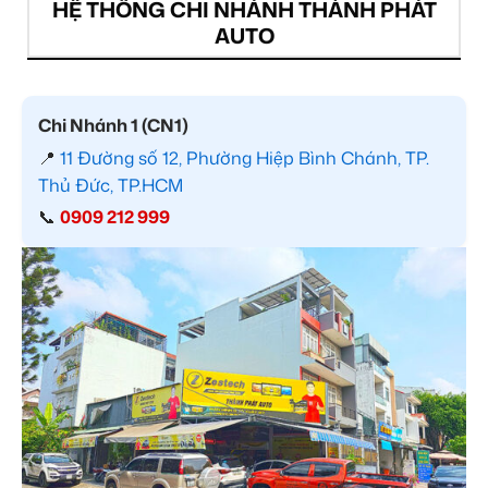
HỆ THỐNG CHI NHÁNH THÀNH PHÁT
AUTO
Chi Nhánh 1 (CN1)
📍
11 Đường số 12, Phường Hiệp Bình Chánh, TP.
Thủ Đức, TP.HCM
📞
0909 212 999