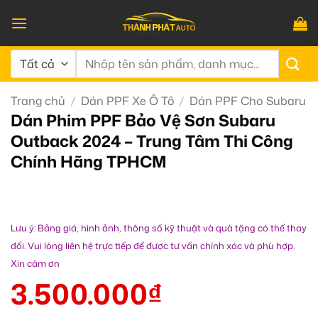
Bỏ
qua
nội
Tìm
dung
kiếm:
Trang chủ
/
Dán PPF Xe Ô Tô
/
Dán PPF Cho Subaru
Dán Phim PPF Bảo Vệ Sơn Subaru
Outback 2024 – Trung Tâm Thi Công
Chính Hãng TPHCM
Lưu ý: Bảng giá, hình ảnh, thông số kỹ thuật và quà tặng có thể thay
đổi. Vui lòng liên hệ trực tiếp để được tư vấn chính xác và phù hợp.
Xin cảm ơn
3.500.000
₫