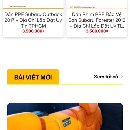
Dán PPF Subaru Outback
Dán Phim PPF Bảo Vệ
2017 – Địa Chỉ Lắp Đặt Uy
Sơn Subaru Forester 2013
Tín TPHCM
– Địa Chỉ Lắp Đặt Uy Tín
3.500.000
₫
3.500.000
₫
TPHCM
BÀI VIẾT MỚI
Xem tất cả