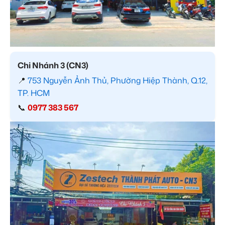
Chi Nhánh 3 (CN3)
📍
753 Nguyễn Ảnh Thủ, Phường Hiệp Thành, Q.12,
TP. HCM
📞
0977 383 567