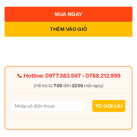
MUA NGAY
THÊM VÀO GIỎ
📞 Hotline:
0977.383.567
-
0788.212.999
(Hỗ trợ từ
7:00
đến
22:00
mỗi ngày)