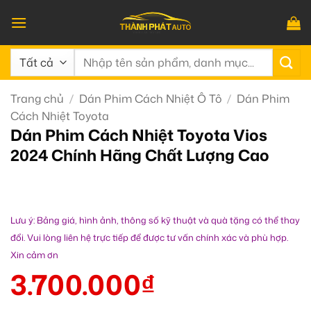
Bỏ
qua
nội
Tìm
dung
kiếm:
Trang chủ
/
Dán Phim Cách Nhiệt Ô Tô
/
Dán Phim
Cách Nhiệt Toyota
Dán Phim Cách Nhiệt Toyota Vios
2024 Chính Hãng Chất Lượng Cao
Lưu ý: Bảng giá, hình ảnh, thông số kỹ thuật và quà tặng có thể thay
đổi. Vui lòng liên hệ trực tiếp để được tư vấn chính xác và phù hợp.
Xin cảm ơn
3.700.000
₫