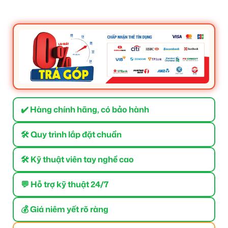
✔️ Hàng chính hãng, có bảo hành
🛠 Quy trình lắp đặt chuẩn
🛠 Kỹ thuật viên tay nghề cao
💬 Hỗ trợ kỹ thuật 24/7
💰 Giá niêm yết rõ ràng