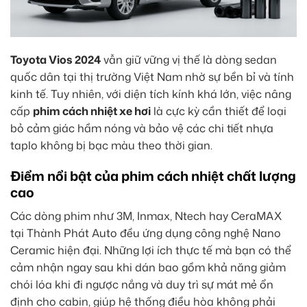
Toyota Vios 2024
vẫn giữ vững vị thế là dòng sedan
quốc dân tại thị trường Việt Nam nhờ sự bền bỉ và tính
kinh tế. Tuy nhiên, với diện tích kính khá lớn, việc nâng
cấp
phim cách nhiệt xe hơi
là cực kỳ cần thiết để loại
bỏ cảm giác hầm nóng và bảo vệ các chi tiết nhựa
taplo không bị bạc màu theo thời gian.
Điểm nổi bật của phim cách nhiệt chất lượng
cao
Các dòng phim như 3M, Inmax, Ntech hay CeraMAX
tại Thành Phát Auto đều ứng dụng công nghệ Nano
Ceramic hiện đại. Những lợi ích thực tế mà bạn có thể
cảm nhận ngay sau khi dán bao gồm khả năng giảm
chói lóa khi đi ngược nắng và duy trì sự mát mẻ ổn
định cho cabin, giúp hệ thống điều hòa không phải