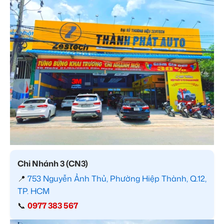
Chi Nhánh 3 (CN3)
📍
753 Nguyễn Ảnh Thủ, Phường Hiệp Thành, Q.12,
TP. HCM
📞
0977 383 567