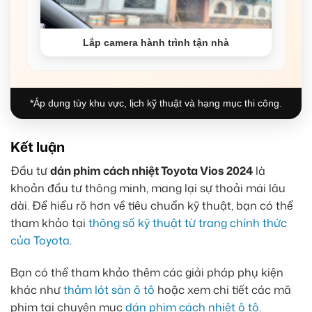
Lắp camera hành trình tận nhà
*Áp dụng tùy khu vực, lịch kỹ thuật và hạng mục thi công.
Kết luận
Đầu tư
dán phim cách nhiệt Toyota Vios 2024
là
khoản đầu tư thông minh, mang lại sự thoải mái lâu
dài. Để hiểu rõ hơn về tiêu chuẩn kỹ thuật, bạn có thể
tham khảo tại
thông số kỹ thuật từ trang chính thức
của Toyota
.
Bạn có thể tham khảo thêm các giải pháp phụ kiện
khác như
thảm lót sàn ô tô
hoặc xem chi tiết các mã
phim tại chuyên mục
dán phim cách nhiệt ô tô
.