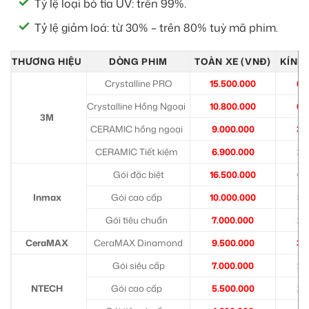
Tỷ lệ loại bỏ tia UV: trên 99%.
Tỷ lệ giảm loá: từ 30% – trên 80% tuỳ mã phim.
THƯƠNG HIỆU
DÒNG PHIM
TOÀN XE (VNĐ)
KÍNH 
Crystalline PRO
15.500.000
6.
Crystalline Hồng Ngoại
10.800.000
6.
3M
CERAMIC hồng ngoại
9.000.000
3.
CERAMIC Tiết kiệm
6.900.000
2.
Gói đặc biệt
16.500.000
6.
Inmax
Gói cao cấp
10.000.000
3.
Gói tiêu chuẩn
7.000.000
2.
CeraMAX
CeraMAX Dinamond
9.500.000
3.
Gói siêu cấp
7.000.000
2.
NTECH
Gói cao cấp
5.500.000
2.