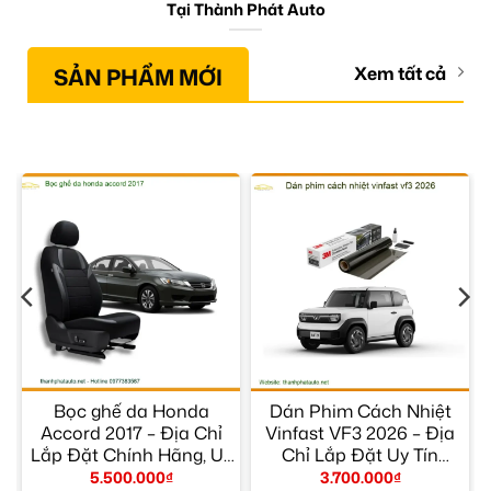
Tại Thành Phát Auto
SẢN PHẨM MỚI
Xem tất cả
Bọc ghế da Honda
Dán Phim Cách Nhiệt
p
Accord 2017 – Địa Chỉ
Vinfast VF3 2026 – Địa
M
Lắp Đặt Chính Hãng, Uy
Chỉ Lắp Đặt Uy Tín
Tín TPHCM
TPHCM
5.500.000
₫
3.700.000
₫