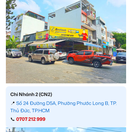
Chi Nhánh 2 (CN2)
📍
Số 24 Đường D5A, Phường Phước Long B, TP.
Thủ Đức, TP.HCM
📞
0707 212 999