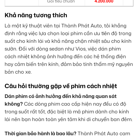
Gói tiêu chuẩn
4.200.000
1.
Khả năng tương thích
Là một kỹ thuật viên tại Thành Phát Auto, tôi khẳng
định rằng việc lựa chọn loại phim cần ưu tiên độ trong
suốt cho kính lái và khả năng chặn nhiệt sâu cho kính
sườn. Đối với dòng sedan như Vios, việc dán phim
cách nhiệt không ảnh hưởng đến các hệ thống điện
hay cảm biến trên kính, đảm bảo tính thẩm mỹ nguyên
bản cho xe.
Câu hỏi thường gặp về phim cách nhiệt
Dán phim có ảnh hưởng đến khả năng quan sát
không?
Các dòng phim cao cấp hiện nay đều có độ
trong suốt rất tốt, đặc biệt là mã phim dành cho kính
lái nên bạn hoàn toàn yên tâm khi di chuyển ban đêm.
Thời gian bảo hành là bao lâu?
Thành Phát Auto cam