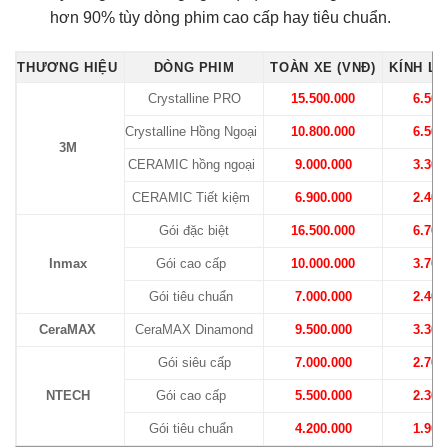
hơn 90% tùy dòng phim cao cấp hay tiêu chuẩn.
THƯƠNG HIỆU
DÒNG PHIM
TOÀN XE (VNĐ)
KÍNH LÁ
Crystalline PRO
15.500.000
6.500
Crystalline Hồng Ngoại
10.800.000
6.500
3M
CERAMIC hồng ngoại
9.000.000
3.300
CERAMIC Tiết kiệm
6.900.000
2.400
Gói đặc biệt
16.500.000
6.700
Inmax
Gói cao cấp
10.000.000
3.700
Gói tiêu chuẩn
7.000.000
2.400
CeraMAX
CeraMAX Dinamond
9.500.000
3.300
Gói siêu cấp
7.000.000
2.700
NTECH
Gói cao cấp
5.500.000
2.300
Gói tiêu chuẩn
4.200.000
1.900