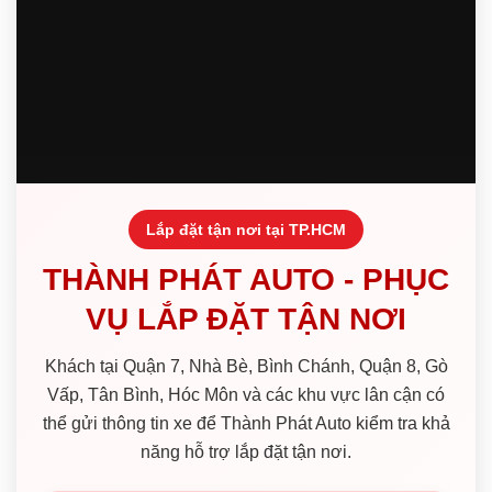
Lắp đặt tận nơi tại TP.HCM
THÀNH PHÁT AUTO - PHỤC
VỤ LẮP ĐẶT TẬN NƠI
Khách tại Quận 7, Nhà Bè, Bình Chánh, Quận 8, Gò
Vấp, Tân Bình, Hóc Môn và các khu vực lân cận có
thể gửi thông tin xe để Thành Phát Auto kiểm tra khả
năng hỗ trợ lắp đặt tận nơi.