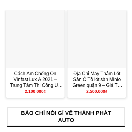
Cách Âm Chống Ồn
Địa Chỉ May Thảm Lót
Vinfast Lux A 2021 –
Sàn Ô Tô lót sàn Minio
Trung Tâm Thi Công Uy
Green quận 9 – Giá Tốt
Tín TPHCM
TPHCM
2.100.000
₫
2.500.000
₫
BÁO CHÍ NÓI GÌ VỀ THÀNH PHÁT
AUTO