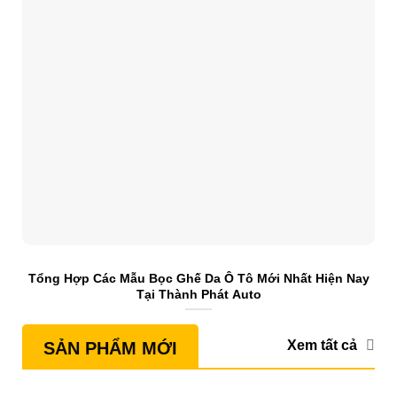
Tổng Hợp Các Mẫu Bọc Ghế Da Ô Tô Mới Nhất Hiện Nay
S
Tại Thành Phát Auto
Xem tất cả
SẢN PHẨM MỚI