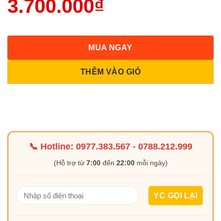
3.700.000
₫
MUA NGAY
THÊM VÀO GIỎ
📞 Hotline:
0977.383.567
-
0788.212.999
(Hỗ trợ từ
7:00
đến
22:00
mỗi ngày)