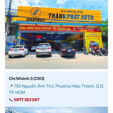
Chi Nhánh 3 (CN3)
📍
753 Nguyễn Ảnh Thủ, Phường Hiệp Thành, Q.12,
TP. HCM
📞
0977 383 567