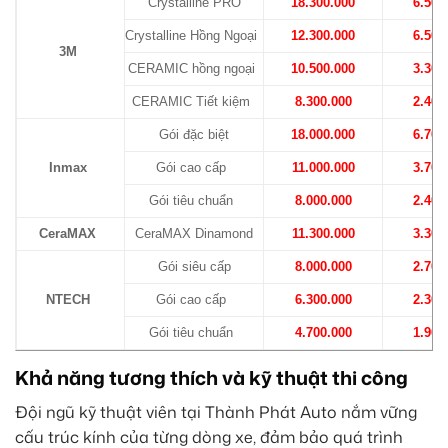
Crystalline PRO
18.300.000
6.500
Crystalline Hồng Ngoại
12.300.000
6.500
3M
CERAMIC hồng ngoại
10.500.000
3.300
CERAMIC Tiết kiệm
8.300.000
2.400
Gói đặc biệt
18.000.000
6.700
Inmax
Gói cao cấp
11.000.000
3.700
Gói tiêu chuẩn
8.000.000
2.400
CeraMAX
CeraMAX Dinamond
11.300.000
3.300
Gói siêu cấp
8.000.000
2.700
NTECH
Gói cao cấp
6.300.000
2.300
Gói tiêu chuẩn
4.700.000
1.900
Khả năng tương thích và kỹ thuật thi công
Đội ngũ kỹ thuật viên tại Thành Phát Auto nắm vững
cấu trúc kính của từng dòng xe, đảm bảo quá trình