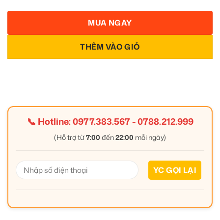
MUA NGAY
THÊM VÀO GIỎ
📞 Hotline:
0977.383.567
-
0788.212.999
(Hỗ trợ từ
7:00
đến
22:00
mỗi ngày)