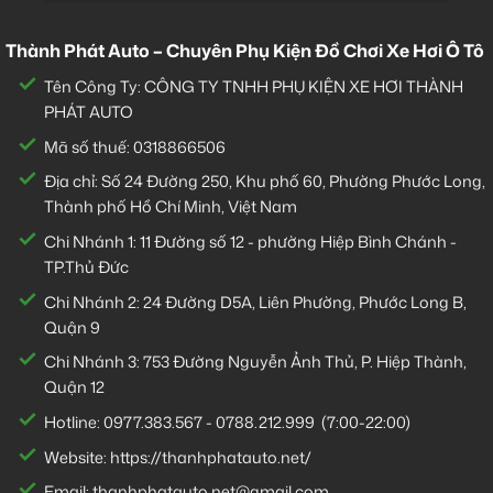
Thành Phát Auto – Chuyên Phụ Kiện Đồ Chơi Xe Hơi Ô Tô
Tên Công Ty: CÔNG TY TNHH PHỤ KIỆN XE HƠI THÀNH
PHÁT AUTO
Mã số thuế: 0318866506
Địa chỉ: Số 24 Đường 250, Khu phố 60, Phường Phước Long,
Thành phố Hồ Chí Minh, Việt Nam
Chi Nhánh 1:
11 Đường số 12 - phường Hiệp Bình Chánh -
TP.Thủ Đức
Chi Nhánh 2:
24 Đường D5A, Liên Phường, Phước Long B,
Quận 9
Chi Nhánh 3:
753 Đường Nguyễn Ảnh Thủ, P. Hiệp Thành,
Quận 12
Hotline:
0977.383.567
-
0788.212.999
(7:00-22:00)
Website:
https://thanhphatauto.net/
Email:
thanhphatauto.net@gmail.com