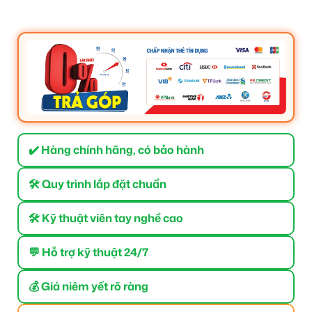
✔️ Hàng chính hãng, có bảo hành
🛠 Quy trình lắp đặt chuẩn
🛠 Kỹ thuật viên tay nghề cao
💬 Hỗ trợ kỹ thuật 24/7
💰 Giá niêm yết rõ ràng