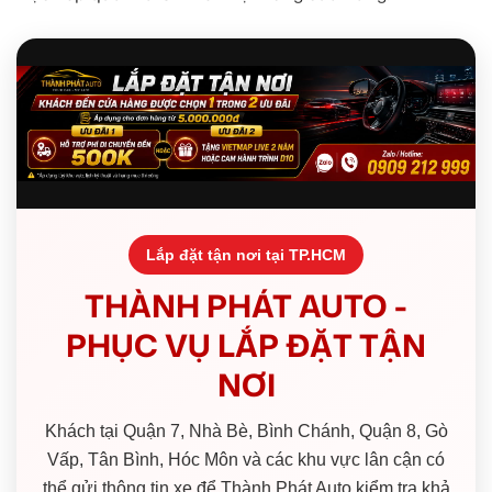
Lắp đặt tận nơi tại TP.HCM
THÀNH PHÁT AUTO -
PHỤC VỤ LẮP ĐẶT TẬN
NƠI
Khách tại Quận 7, Nhà Bè, Bình Chánh, Quận 8, Gò
Vấp, Tân Bình, Hóc Môn và các khu vực lân cận có
thể gửi thông tin xe để Thành Phát Auto kiểm tra khả