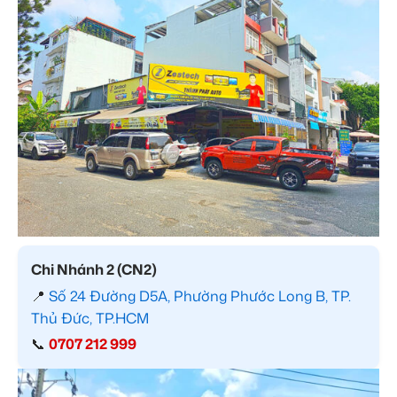
Chi Nhánh 2 (CN2)
📍
Số 24 Đường D5A, Phường Phước Long B, TP.
Thủ Đức, TP.HCM
📞
0707 212 999