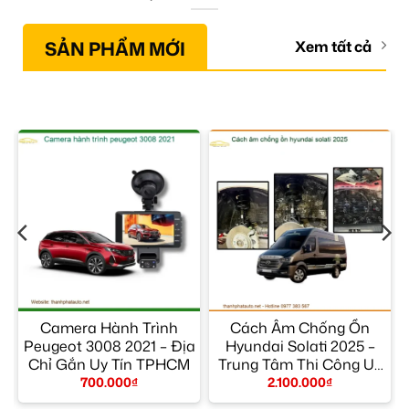
SẢN PHẨM MỚI
Xem tất cả
Camera Hành Trình
Cách Âm Chống Ồn
Peugeot 3008 2021 – Địa
Hyundai Solati 2025 –
Chỉ Gắn Uy Tín TPHCM
Trung Tâm Thi Công Uy
Tín TPHCM
700.000
₫
2.100.000
₫