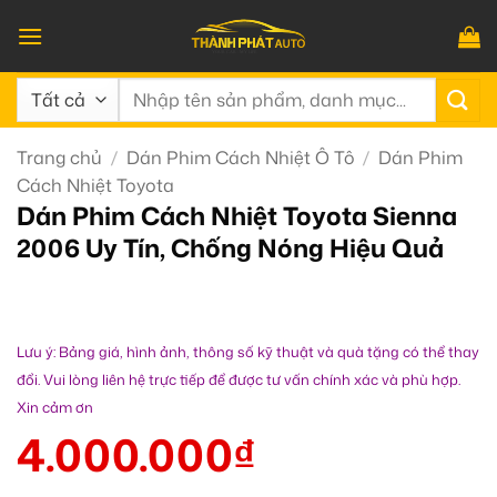
Bỏ
qua
nội
Tìm
dung
kiếm:
Trang chủ
/
Dán Phim Cách Nhiệt Ô Tô
/
Dán Phim
Cách Nhiệt Toyota
Dán Phim Cách Nhiệt Toyota Sienna
2006 Uy Tín, Chống Nóng Hiệu Quả
Lưu ý: Bảng giá, hình ảnh, thông số kỹ thuật và quà tặng có thể thay
đổi. Vui lòng liên hệ trực tiếp để được tư vấn chính xác và phù hợp.
Xin cảm ơn
4.000.000
₫