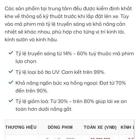
Các sản phẩm tại trung tâm đều được kiểm định khắt
khe về thông số kỹ thuật trước khi lắp đặt lên xe. Tùy
vào mã phim mà tỷ lệ truyền sáng và khả năng cản
nhiệt sẽ khác nhau, phù hợp cho từng vị trí kính lái,
kính sườn và kính hậu.
Tỷ lệ truyền sáng từ 14% – 60% tuỳ thuộc mã phim
lựa chọn.
Tỷ lệ loại bỏ tia UV: Cam kết trên 99%.
Khả năng ngăn bức xạ hồng ngoại: Đạt từ 70%
đến trên 90%.
Tỷ lệ giảm loá: Từ 30% – trên 80% giúp lái xe an
toàn hơn dưới nắng gắt.
THƯƠNG HIỆU
DÒNG PHIM
TOÀN XE (VNĐ)
KÍNH LÁ