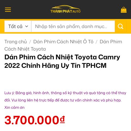
Bỏ
qua
nội
Tìm
dung
kiếm:
Trang chủ
/
Dán Phim Cách Nhiệt Ô Tô
/
Dán Phim
Cách Nhiệt Toyota
Dán Phim Cách Nhiệt Toyota Camry
2022 Chính Hãng Uy Tín TPHCM
Lưu ý: Bảng giá, hình ảnh, thông số kỹ thuật và quà tặng có thể thay
đổi. Vui lòng liên hệ trực tiếp để được tư vấn chính xác và phù hợp.
Xin cảm ơn
3.700.000
₫