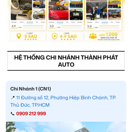
HỆ THỐNG CHI NHÁNH THÀNH PHÁT
AUTO
Chi Nhánh 1 (CN1)
📍
11 Đường số 12, Phường Hiệp Bình Chánh, TP.
Thủ Đức, TP.HCM
📞
0909 212 999