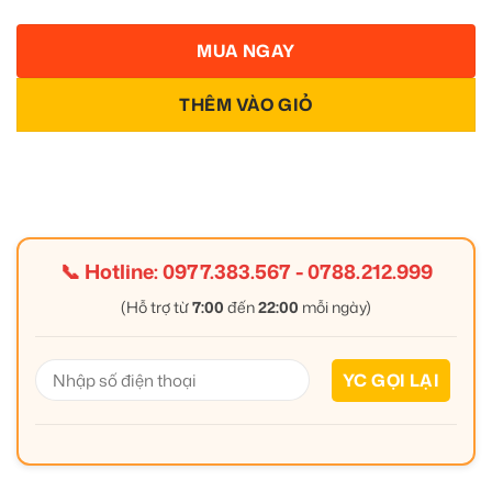
MUA NGAY
THÊM VÀO GIỎ
📞 Hotline:
0977.383.567
-
0788.212.999
(Hỗ trợ từ
7:00
đến
22:00
mỗi ngày)