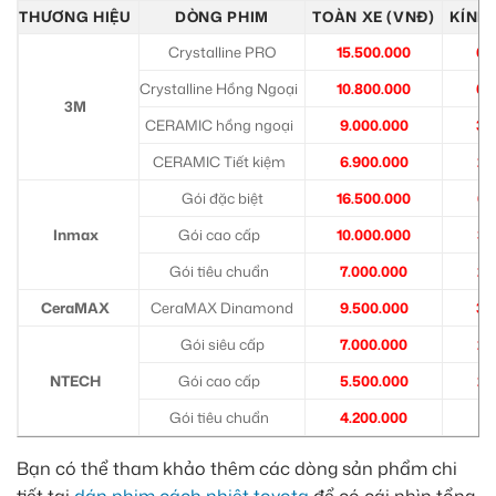
THƯƠNG HIỆU
DÒNG PHIM
TOÀN XE (VNĐ)
KÍNH 
Crystalline PRO
15.500.000
6.
Crystalline Hồng Ngoại
10.800.000
6.
3M
CERAMIC hồng ngoại
9.000.000
3.
CERAMIC Tiết kiệm
6.900.000
2.
Gói đặc biệt
16.500.000
6.
Inmax
Gói cao cấp
10.000.000
3.
Gói tiêu chuẩn
7.000.000
2.
CeraMAX
CeraMAX Dinamond
9.500.000
3.
Gói siêu cấp
7.000.000
2.
NTECH
Gói cao cấp
5.500.000
2.
Gói tiêu chuẩn
4.200.000
1.
Bạn có thể tham khảo thêm các dòng sản phẩm chi
tiết tại
dán phim cách nhiệt toyota
để có cái nhìn tổng