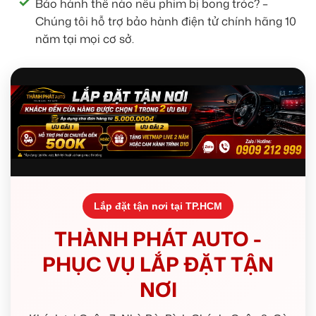
Bảo hành thế nào nếu phim bị bong tróc? –
Chúng tôi hỗ trợ bảo hành điện tử chính hãng 10
năm tại mọi cơ sở.
Lắp đặt tận nơi tại TP.HCM
THÀNH PHÁT AUTO -
PHỤC VỤ LẮP ĐẶT TẬN
NƠI