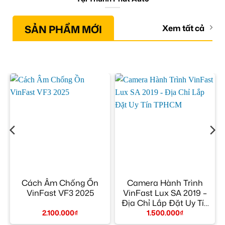
SẢN PHẨM MỚI
Xem tất cả
Cách Âm Chống Ồn
Camera Hành Trình
VinFast VF3 2025
VinFast Lux SA 2019 –
Địa Chỉ Lắp Đặt Uy Tín
TPHCM
2.100.000
₫
1.500.000
₫