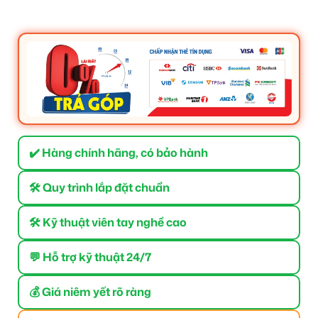
✔️ Hàng chính hãng, có bảo hành
🛠 Quy trình lắp đặt chuẩn
🛠 Kỹ thuật viên tay nghề cao
💬 Hỗ trợ kỹ thuật 24/7
💰 Giá niêm yết rõ ràng