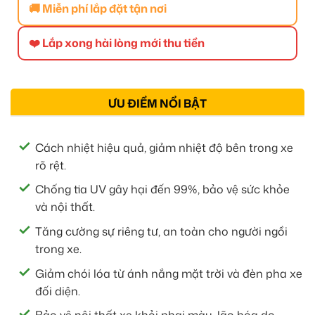
🚚 Miễn phí lắp đặt tận nơi
❤️ Lắp xong hài lòng mới thu tiền
ƯU ĐIỂM NỔI BẬT
Cách nhiệt hiệu quả, giảm nhiệt độ bên trong xe
rõ rệt.
Chống tia UV gây hại đến 99%, bảo vệ sức khỏe
và nội thất.
Tăng cường sự riêng tư, an toàn cho người ngồi
trong xe.
Giảm chói lóa từ ánh nắng mặt trời và đèn pha xe
đối diện.