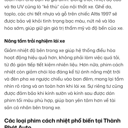
và tia UV cũng là “kẻ thù” của nội thất xe. Ghế da,
taplo, các chi tiết nhựa và gỗ trên chiếc Altis 1997 sẽ
được bảo vệ khỏi tình trạng bạc màu, nứt nẻ và lão
hóa sớm, giúp giữ gìn giá trị thẩm mỹ và độ bền của xe.
Nâng tầm trải nghiệm lái xe
Giảm nhiệt độ bên trong xe giúp hệ thống điều hòa
hoạt động hiệu quả hơn, không phải làm việc quá tải,
từ đó gián tiếp tiết kiệm nhiên liệu. Hơn nữa, phim cách
nhiệt còn giảm chói lóa đáng kể từ ánh nắng mặt trời
và đèn pha xe ngược chiều vào ban đêm, mang lại tầm
nhìn rõ ràng và an toàn hơn khi lái xe. Sự riêng tư cũng
được đảm bảo khi kính sườn và kính sau được dán
phim tối màu phù hợp, giúp bạn yên tâm hơn về tài
sản cá nhân bên trong xe.
Các loại phim cách nhiệt phổ biến tại Thành
Phát Auto