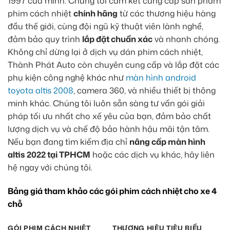
1997 của mình. Chúng tôi cam kết cung cấp sản phẩm
phim cách nhiệt
chính hãng
từ các thương hiệu hàng
đầu thế giới, cùng đội ngũ kỹ thuật viên lành nghề,
đảm bảo quy trình
lắp đặt chuẩn xác
và nhanh chóng.
Không chỉ dừng lại ở dịch vụ dán phim cách nhiệt,
Thành Phát Auto còn chuyên cung cấp và lắp đặt các
phụ kiện công nghệ khác như
màn hình android
toyota altis 2008
, camera 360, và nhiều thiết bị thông
minh khác. Chúng tôi luôn sẵn sàng tư vấn gói giải
pháp tối ưu nhất cho xế yêu của bạn, đảm bảo chất
lượng dịch vụ và chế độ bảo hành hậu mãi tận tâm.
Nếu bạn đang tìm kiếm địa chỉ
nâng cấp màn hình
altis 2022 tại TPHCM
hoặc các dịch vụ khác, hãy liên
hệ ngay với chúng tôi.
Bảng giá tham khảo các gói phim cách nhiệt cho xe 4
chỗ
GÓI PHIM CÁCH NHIỆT
THƯƠNG HIỆU TIÊU BIỂU
M