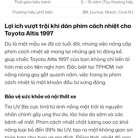
Thời gian bảo hành
5 – 15 năm (Tùy thương hiệu v
Thương hiệu phổ biến
3M, Llumar, Ntech, Cool N Lit
Lợi ích vượt trội khi dán phim cách nhiệt cho
Toyota Altis 1997
Dù là một mẫu xe đã có tuổi đời, nhưng việc nâng cấp
phim cách nhiệt sẽ mang lại những giá trị đáng kể,
giúp chiếc Toyota Altis 1997 của bạn không chỉ bền bỉ
hơn mà còn tiện nghi hơn. Đặc biệt tại TPHCM, nơi
nắng nóng gay gắt quanh năm, việc trang bị phim
cách nhiệt là một khoản đầu tư xứng đáng.
Bảo vệ sức khỏe và nội thất xe
Tia UV (tia cực tím) từ ánh nắng mặt trời là nguyên
nhân chính gây ung thư da, lão hóa da sớm và các
bệnh về mắt. Phim cách nhiệt chất lượng cao có khả
năng loại bỏ đến 99% tia UV, tạo ra một không gian an
toàn hơn cho bạn và gia đình. Đồng thời, nhiệt độ cao