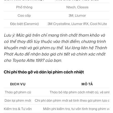
Phổ thông
Ntech, Classis
Cao cấp
3M, Llumar
Đặc biệt (Ceramic)
3M Crystalline, Llumar IRX, Cool N Lite
Lưu ý: Mức giá trên chỉ mang tính chất tham khảo và
có thể thay đổi tùy thuộc vào thời điểm, chương trình
khuyến mãi và gói phim cụ thể. Vui lòng liên hệ Thành
Phát Auto để nhận báo giá chi tiết và chính xác nhất
cho Toyota Altis 1997 của bạn.
Chi phí tháo gỡ và dán lại phim cách nhiệt
DỊCH VỤ
MÔ TẢ
Tháo gỡ phim cũ
Tháo bỏ lớp phim cách nhiệt cũ, vệ sinh 
Dán lại phim mới
Chi phí dán phim mới sẽ tính theo gói phim lựa ch
Kiểm tra & Tư vấn
Miễn phí kiểm tra, tư vấn tình trạng phim và 