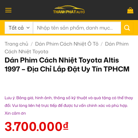
Bỏ
qua
nội
Tìm
dung
kiếm:
Trang chủ
/
Dán Phim Cách Nhiệt Ô Tô
/
Dán Phim
Cách Nhiệt Toyota
Dán Phim Cách Nhiệt Toyota Altis
1997 – Địa Chỉ Lắp Đặt Uy Tín TPHCM
Lưu ý: Bảng giá, hình ảnh, thông số kỹ thuật và quà tặng có thể thay
đổi. Vui lòng liên hệ trực tiếp để được tư vấn chính xác và phù hợp.
Xin cảm ơn
3.700.000
₫