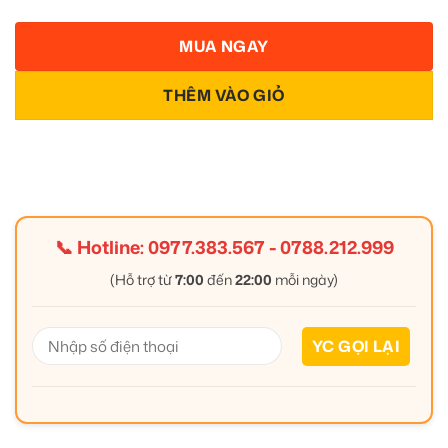
MUA NGAY
THÊM VÀO GIỎ
📞 Hotline:
0977.383.567
-
0788.212.999
(Hỗ trợ từ
7:00
đến
22:00
mỗi ngày)