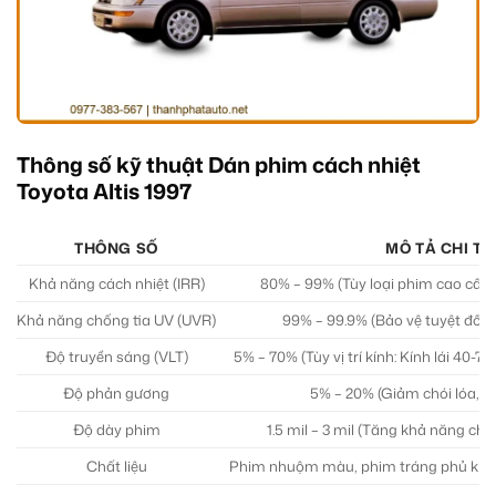
Thông số kỹ thuật Dán phim cách nhiệt
Toyota Altis 1997
THÔNG SỐ
MÔ TẢ CHI TI
Khả năng cách nhiệt (IRR)
80% – 99% (Tùy loại phim cao cấp
Khả năng chống tia UV (UVR)
99% – 99.9% (Bảo vệ tuyệt đối k
Độ truyền sáng (VLT)
5% – 70% (Tùy vị trí kính: Kính lái 40-
Độ phản gương
5% – 20% (Giảm chói lóa, t
Độ dày phim
1.5 mil – 3 mil (Tăng khả năng ch
Chất liệu
Phim nhuộm màu, phim tráng phủ kim 