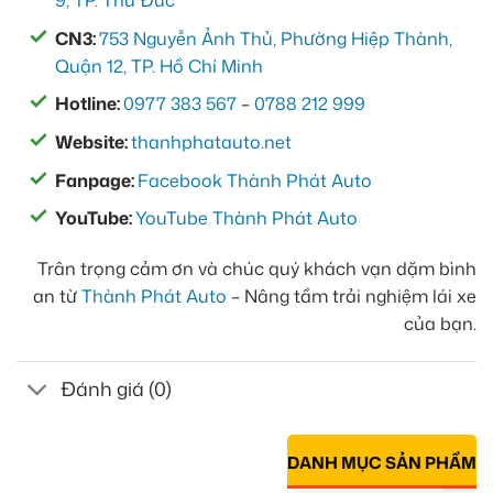
9, TP. Thủ Đức
CN3:
753 Nguyễn Ảnh Thủ, Phường Hiệp Thành,
Quận 12, TP. Hồ Chí Minh
Hotline:
0977 383 567
–
0788 212 999
Website:
thanhphatauto.net
Fanpage:
Facebook Thành Phát Auto
YouTube:
YouTube Thành Phát Auto
Trân trọng cảm ơn và chúc quý khách vạn dặm bình
an từ
Thành Phát Auto
– Nâng tầm trải nghiệm lái xe
của bạn.
Đánh giá (0)
DANH MỤC SẢN PHẨM