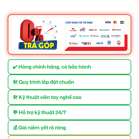
✔️ Hàng chính hãng, có bảo hành
🛠 Quy trình lắp đặt chuẩn
🛠 Kỹ thuật viên tay nghề cao
💬 Hỗ trợ kỹ thuật 24/7
💰 Giá niêm yết rõ ràng