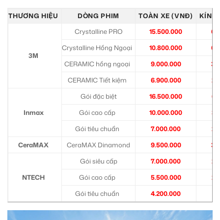
THƯƠNG HIỆU
DÒNG PHIM
TOÀN XE (VNĐ)
KÍNH 
Crystalline PRO
15.500.000
6.
Crystalline Hồng Ngoại
10.800.000
6.
3M
CERAMIC hồng ngoại
9.000.000
3.
CERAMIC Tiết kiệm
6.900.000
2.
Gói đặc biệt
16.500.000
6.
Inmax
Gói cao cấp
10.000.000
3.
Gói tiêu chuẩn
7.000.000
2.
CeraMAX
CeraMAX Dinamond
9.500.000
3.
Gói siêu cấp
7.000.000
2.
NTECH
Gói cao cấp
5.500.000
2.
Gói tiêu chuẩn
4.200.000
1.