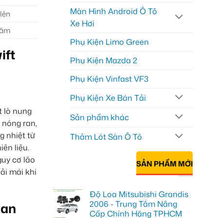
Màn Hình Android Ô Tô
 lên
Xe Hơi
năm
Phụ Kiện Limo Green
ift
Phụ Kiện Mazda 2
Phụ Kiện Vinfast VF3
Phụ Kiện Xe Bán Tải
t lò nung
Sản phẩm khác
 nóng ran,
g nhiệt từ
Thảm Lót Sàn Ô Tô
ên liệu.
guy cơ lão
SẢN PHẨM MỚI
ải mái khi
Độ Loa Mitsubishi Grandis
2006 - Trung Tâm Nâng
uan
Cấp Chính Hãng TPHCM