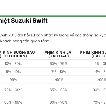
iệt Suzuki Swift
ift 2013 đòi hỏi sự cân nhắc kỹ lưỡng về các thông số kỹ 
ý khách hàng cần quan tâm:
M KÍNH SƯỜN/SAU
PHIM KÍNH LÁI
PHIM KÍNH 
(TIÊU CHUẨN)
(CAO CẤP)
(CAO C
10% – 30%
60% – 75%
15% – 
5% – 10%
7% – 10%
4% – 
99%
>99%
>99
70% – 90%
85% – 98%
90% – 
50% – 65%
60% – 75%
70% – 