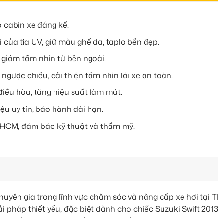
 cabin xe đáng kể.
i của tia UV, giữ màu ghế da, taplo bền đẹp.
, giảm tầm nhìn từ bên ngoài.
ngược chiều, cải thiện tầm nhìn lái xe an toàn.
điều hòa, tăng hiệu suất làm mát.
ệu uy tín, bảo hành dài hạn.
PHCM, đảm bảo kỹ thuật và thẩm mỹ.
uyên gia trong lĩnh vực chăm sóc và nâng cấp xe hơi tại
ải pháp thiết yếu, đặc biệt dành cho chiếc Suzuki Swift 201