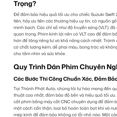
Trọng?
Để đảm bảo hiệu quả tối ưu cho chiếc Suzuki Swift 
tiên, hãy ưu tiên các thương hiệu uy tín, có nguồn 
minh bạch. Các chỉ số như độ truyền sáng (VLT), độ 
quan trọng. Phim kính lái nên có VLT cao để đảm bả
hơn để tăng riêng tư và khả năng cách nhiệt. Tránh
có chất lượng kém, dễ phai màu, bong tróc và không
cho tầm nhìn và sức khỏe.
Quy Trình Dán Phim Chuyên Ng
Các Bước Thi Công Chuẩn Xác, Đảm Bảo
Tại Thành Phát Auto, chúng tôi tự hào mang đến quy
thuật cao nhất, đảm bảo độ bền và hiệu quả tối ưu.
cắt phim bằng máy cắt CNC chuyên dụng để đảm bả
một cách cẩn thận, loại bỏ hoàn toàn bọt khí và nướ
mép kính để đảm bảo không có lỗi nhỏ nào. Một cảnh