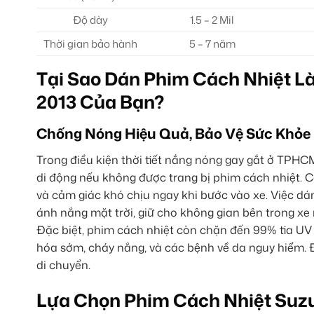
Độ dày
1.5 – 2 Mil
Thời gian bảo hành
5 – 7 năm
Tại Sao Dán Phim Cách Nhiệt Là
2013 Của Bạn?
Chống Nóng Hiệu Quả, Bảo Vệ Sức Khỏe 
Trong điều kiện thời tiết nắng nóng gay gắt ở TPHC
di động nếu không được trang bị phim cách nhiệt. Cá
và cảm giác khó chịu ngay khi bước vào xe. Việc dán
ánh nắng mặt trời, giữ cho không gian bên trong xe 
Đặc biệt, phim cách nhiệt còn chặn đến 99% tia UV 
hóa sớm, cháy nắng, và các bệnh về da nguy hiểm. 
di chuyển.
Lựa Chọn Phim Cách Nhiệt Suzu