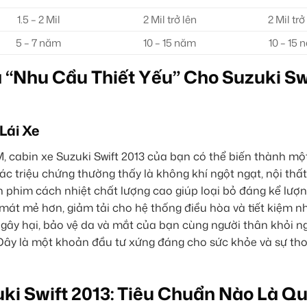
1.5 – 2 Mil
2 Mil trở lên
2 Mil trở
5 – 7 năm
10 – 15 năm
10 – 15 
 “Nhu Cầu Thiết Yếu” Cho Suzuki Sw
Lái Xe
M, cabin xe Suzuki Swift 2013 của bạn có thể biến thành mộ
c triệu chứng thường thấy là không khí ngột ngạt, nội thất
 phim cách nhiệt chất lượng cao giúp loại bỏ đáng kể lượn
mát mẻ hơn, giảm tải cho hệ thống điều hòa và tiết kiệm nhi
gây hại, bảo vệ da và mắt của bạn cùng người thân khỏi n
Đây là một khoản đầu tư xứng đáng cho sức khỏe và sự tho
ki Swift 2013: Tiêu Chuẩn Nào Là Q