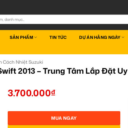
SẢN PHẨM
TIN TỨC
DỰ ÁN HẰNG NGÀY
 Cách Nhiệt Suzuki
Swift 2013 – Trung Tâm Lắp Đặt U
3.700.000
₫
MUA NGAY