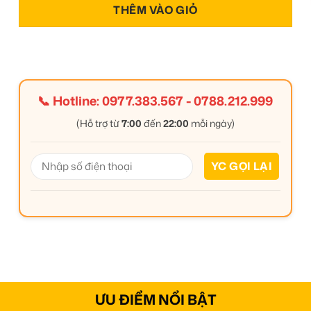
THÊM VÀO GIỎ
📞 Hotline:
0977.383.567
-
0788.212.999
(Hỗ trợ từ
7:00
đến
22:00
mỗi ngày)
ƯU ĐIỂM NỔI BẬT