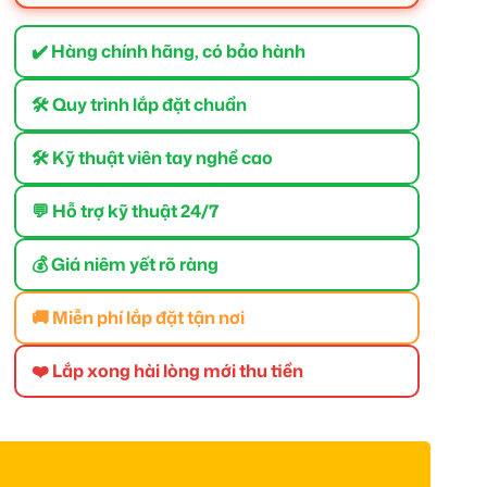
✔️ Hàng chính hãng, có bảo hành
🛠 Quy trình lắp đặt chuẩn
🛠 Kỹ thuật viên tay nghề cao
💬 Hỗ trợ kỹ thuật 24/7
💰 Giá niêm yết rõ ràng
🚚 Miễn phí lắp đặt tận nơi
❤️ Lắp xong hài lòng mới thu tiền