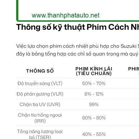
Thông số kỹ thuật Phim Cách Nh
Việc lựa chọn phim cách nhiệt phù hợp cho Suzuki Sw
đây là bảng tổng hợp các chỉ số quan trọng mà qu
PHIM KÍNH LÁI
PHI
THÔNG SỐ
(TIÊU CHUẨN)
Độ truyền sáng (VLT)
50% – 70%
Độ phản gương (VLR)
8% – 12%
Chặn tia UV (UVR)
99%
Chặn tia hồng ngoại
60% – 80%
(IRR)
Tổng năng lượng loại
40% – 55%
bỏ (TSER)