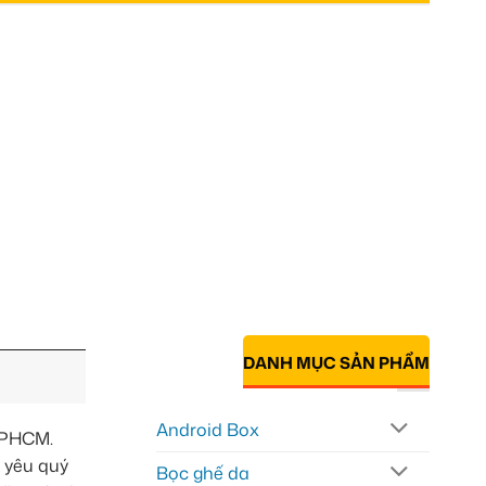
DANH MỤC SẢN PHẨM
Android Box
 TPHCM.
3 yêu quý
Bọc ghế da