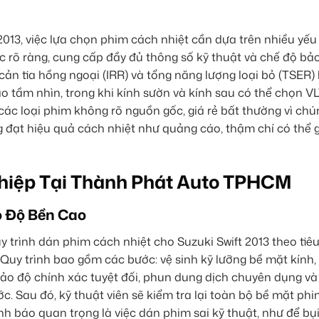
2013, việc lựa chọn phim cách nhiệt cần dựa trên nhiều yếu
gốc rõ ràng, cung cấp đầy đủ thông số kỹ thuật và chế độ b
cản tia hồng ngoại (IRR) và tổng năng lượng loại bỏ (TSER) 
o tầm nhìn, trong khi kính sườn và kính sau có thể chọn V
 các loại phim không rõ nguồn gốc, giá rẻ bất thường vì ch
 đạt hiệu quả cách nhiệt như quảng cáo, thậm chí có thể 
hiệp Tại Thành Phát Auto TPHCM
 Độ Bền Cao
 trình dán phim cách nhiệt cho Suzuki Swift 2013 theo tiê
 Quy trình bao gồm các bước: vệ sinh kỹ lưỡng bề mặt kính,
o độ chính xác tuyệt đối, phun dung dịch chuyên dụng v
c. Sau đó, kỹ thuật viên sẽ kiểm tra lại toàn bộ bề mặt phi
 báo quan trọng là việc dán phim sai kỹ thuật, như để bụi