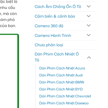
ặc biệt là
Cách Âm Chống Ồn Ô Tô
 nhu cầu
xe, mà còn
Cảm biến & cảnh báo
khám phá
 của bạn.
Camera 360 độ
Camera Hành Trình
Chưa phân loại
Dán Phim Cách Nhiệt Ô
Tô
Dán Phim Cách Nhiệt Acura
Dán Phim Cách Nhiệt Audi
Dán Phim Cách Nhiệt BMW
Dán Phim Cách Nhiệt BYD
Dán Phim Cách Nhiệt Chevrolet
Dán Phim Cách Nhiệt Daewoo