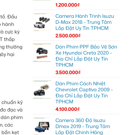
1.200.000
₫
Camera Hành Trình Isuzu
 tố. Đầu
D-Max 2018 - Trung Tâm
ảo hành
Lắp Đặt Uy Tín TPHCM
là cực kỳ
2.500.000
₫
LT thấp
úng thường
Dán Phim PPF Bảo Vệ Sơn
Xe Hyundai Creta 2020 -
gây hại
Địa Chỉ Lắp Đặt Uy Tín
TPHCM
3.500.000
₫
Dán Phim Cách Nhiệt
Chevrolet Captiva 2009 -
Địa Chỉ Lắp Đặt Uy Tín
TPHCM
u chuẩn kỹ
4.100.000
₫
 đo đạc và
à dán phim
Camera 360 Độ Isuzu
m, các
Dmax 2019 - Trung Tâm
 bẩn kẹt
Lắp Đặt Chính Hãng