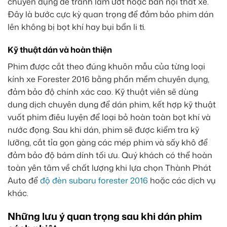
chuyên dụng để tránh làm ướt hoặc bẩn nội thất xe.
Đây là bước cực kỳ quan trọng để đảm bảo phim dán
lên không bị bọt khí hay bụi bẩn li ti.
Kỹ thuật dán và hoàn thiện
Phim được cắt theo đúng khuôn mẫu của từng loại
kính xe Forester 2016 bằng phần mềm chuyên dụng,
đảm bảo độ chính xác cao. Kỹ thuật viên sẽ dùng
dung dịch chuyên dụng để dán phim, kết hợp kỹ thuật
vuốt phim điêu luyện để loại bỏ hoàn toàn bọt khí và
nước đọng. Sau khi dán, phim sẽ được kiểm tra kỹ
lưỡng, cắt tỉa gọn gàng các mép phim và sấy khô để
đảm bảo độ bám dính tối ưu. Quý khách có thể hoàn
toàn yên tâm về chất lượng khi lựa chọn Thành Phát
Auto để
độ đèn subaru forester 2016
hoặc các dịch vụ
khác.
Những lưu ý quan trọng sau khi dán phim