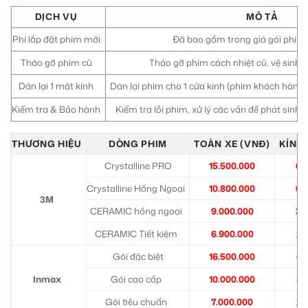
DỊCH VỤ
MÔ TẢ
Phí lắp đặt phim mới
Đã bao gồm trong giá gói phim 
Tháo gỡ phim cũ
Tháo gỡ phim cách nhiệt cũ, vệ sinh k
Dán lại 1 mặt kính
Dán lại phim cho 1 cửa kính (phim khách hàng 
Kiểm tra & Bảo hành
Kiểm tra lỗi phim, xử lý các vấn đề phát sinh 
THƯƠNG HIỆU
DÒNG PHIM
TOÀN XE (VNĐ)
KÍNH 
Crystalline PRO
15.500.000
6.
Crystalline Hồng Ngoại
10.800.000
6.
3M
CERAMIC hồng ngoại
9.000.000
3.
CERAMIC Tiết kiệm
6.900.000
2.
Gói đặc biệt
16.500.000
6.
Inmax
Gói cao cấp
10.000.000
3.
Gói tiêu chuẩn
7.000.000
2.