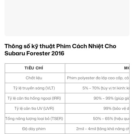
Thông số kỹ thuật Phim Cách Nhiệt Cho
Subaru Forester 2016
TIÊU CHÍ
MÔ 
Chất liệu
Phim polyester đa lớp cao cấp, côn
Tỷ lệ truyền sáng (VLT)
5% – 70% (tùy vị trí kính: kính
Tỷ lệ cản tia hồng ngoại (IRR)
90% – 99% (giúp giảm 
Tỷ lệ cản tia UV (UVR)
99% (bảo vệ da và
Tổng năng lượng loại bỏ (TSER)
50% – 65% (hiệu quả cá
Độ dày phim
2mil – 4mil (tăng khả năng chốn