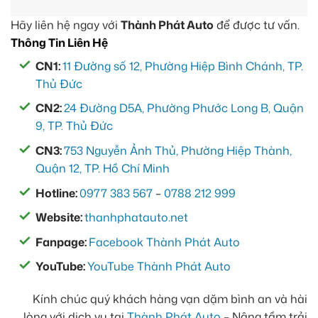
Hãy liên hệ ngay với
Thành Phát Auto
để được tư vấn.
Thông Tin Liên Hệ
CN1:
11 Đường số 12, Phường Hiệp Bình Chánh, TP.
Thủ Đức
CN2:
24 Đường D5A, Phường Phước Long B, Quận
9, TP. Thủ Đức
CN3:
753 Nguyễn Ảnh Thủ, Phường Hiệp Thành,
Quận 12, TP. Hồ Chí Minh
Hotline:
0977 383 567
–
0788 212 999
Website:
thanhphatauto.net
Fanpage:
Facebook Thành Phát Auto
YouTube:
YouTube Thành Phát Auto
Kính chúc quý khách hàng vạn dặm bình an và hài
lòng với dịch vụ tại
Thành Phát Auto
– Nâng tầm trải