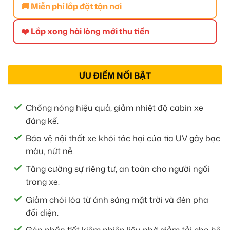
🚚 Miễn phí lắp đặt tận nơi
❤️ Lắp xong hài lòng mới thu tiền
ƯU ĐIỂM NỔI BẬT
Chống nóng hiệu quả, giảm nhiệt độ cabin xe
đáng kể.
Bảo vệ nội thất xe khỏi tác hại của tia UV gây bạc
màu, nứt nẻ.
Tăng cường sự riêng tư, an toàn cho người ngồi
trong xe.
Giảm chói lóa từ ánh sáng mặt trời và đèn pha
đối diện.