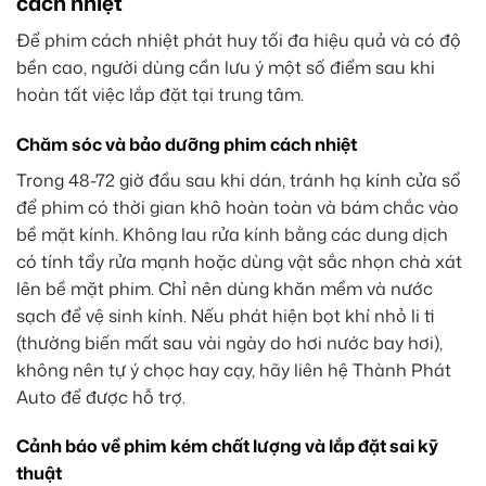
cách nhiệt
Để phim cách nhiệt phát huy tối đa hiệu quả và có độ
bền cao, người dùng cần lưu ý một số điểm sau khi
hoàn tất việc lắp đặt tại trung tâm.
Chăm sóc và bảo dưỡng phim cách nhiệt
Trong 48-72 giờ đầu sau khi dán, tránh hạ kính cửa sổ
để phim có thời gian khô hoàn toàn và bám chắc vào
bề mặt kính. Không lau rửa kính bằng các dung dịch
có tính tẩy rửa mạnh hoặc dùng vật sắc nhọn chà xát
lên bề mặt phim. Chỉ nên dùng khăn mềm và nước
sạch để vệ sinh kính. Nếu phát hiện bọt khí nhỏ li ti
(thường biến mất sau vài ngày do hơi nước bay hơi),
không nên tự ý chọc hay cạy, hãy liên hệ Thành Phát
Auto để được hỗ trợ.
Cảnh báo về phim kém chất lượng và lắp đặt sai kỹ
thuật