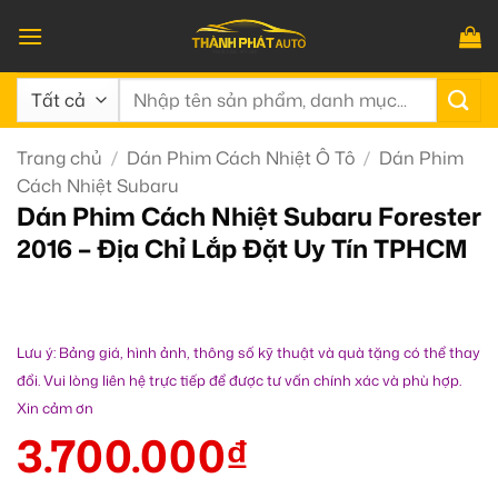
Bỏ
qua
nội
Tìm
dung
kiếm:
Trang chủ
/
Dán Phim Cách Nhiệt Ô Tô
/
Dán Phim
Cách Nhiệt Subaru
Dán Phim Cách Nhiệt Subaru Forester
2016 – Địa Chỉ Lắp Đặt Uy Tín TPHCM
Lưu ý: Bảng giá, hình ảnh, thông số kỹ thuật và quà tặng có thể thay
đổi. Vui lòng liên hệ trực tiếp để được tư vấn chính xác và phù hợp.
Xin cảm ơn
3.700.000
₫