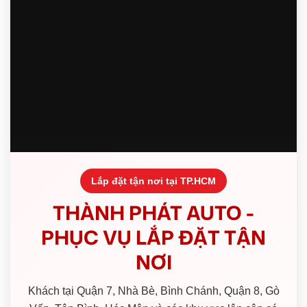
Lắp đặt tận nơi tại TP.HCM
THÀNH PHÁT AUTO -
PHỤC VỤ LẮP ĐẶT TẬN
NƠI
Khách tại Quận 7, Nhà Bè, Bình Chánh, Quận 8, Gò