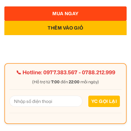
MUA NGAY
THÊM VÀO GIỎ
📞 Hotline:
0977.383.567
-
0788.212.999
(Hỗ trợ từ
7:00
đến
22:00
mỗi ngày)