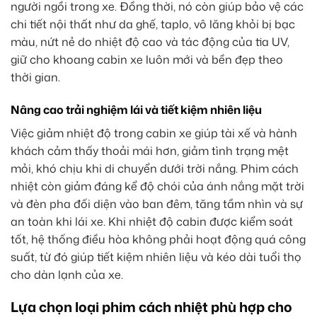
người ngồi trong xe. Đồng thời, nó còn giúp bảo vệ các
chi tiết nội thất như da ghế, taplo, vô lăng khỏi bị bạc
màu, nứt nẻ do nhiệt độ cao và tác động của tia UV,
giữ cho khoang cabin xe luôn mới và bền đẹp theo
thời gian.
Nâng cao trải nghiệm lái và tiết kiệm nhiên liệu
Việc giảm nhiệt độ trong cabin xe giúp tài xế và hành
khách cảm thấy thoải mái hơn, giảm tình trạng mệt
mỏi, khó chịu khi di chuyển dưới trời nắng. Phim cách
nhiệt còn giảm đáng kể độ chói của ánh nắng mặt trời
và đèn pha đối diện vào ban đêm, tăng tầm nhìn và sự
an toàn khi lái xe. Khi nhiệt độ cabin được kiểm soát
tốt, hệ thống điều hòa không phải hoạt động quá công
suất, từ đó giúp tiết kiệm nhiên liệu và kéo dài tuổi thọ
cho dàn lạnh của xe.
Lựa chọn loại phim cách nhiệt phù hợp cho