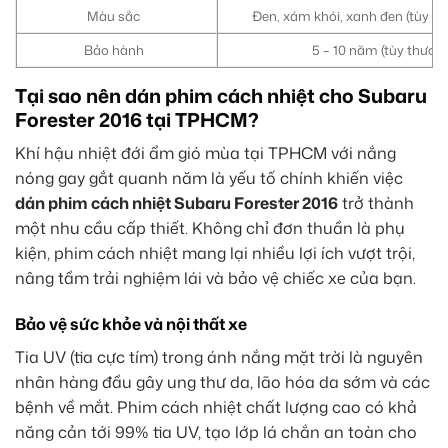
Màu sắc
Đen, xám khói, xanh đen (tùy chọ
Bảo hành
5 – 10 năm (tùy thương
Tại sao nên dán phim cách nhiệt cho Subaru
Forester 2016 tại TPHCM?
Khí hậu nhiệt đới ẩm gió mùa tại TPHCM với nắng
nóng gay gắt quanh năm là yếu tố chính khiến việc
dán phim cách nhiệt Subaru Forester 2016
trở thành
một nhu cầu cấp thiết. Không chỉ đơn thuần là phụ
kiện, phim cách nhiệt mang lại nhiều lợi ích vượt trội,
nâng tầm trải nghiệm lái và bảo vệ chiếc xe của bạn.
Bảo vệ sức khỏe và nội thất xe
Tia UV (tia cực tím) trong ánh nắng mặt trời là nguyên
nhân hàng đầu gây ung thư da, lão hóa da sớm và các
bệnh về mắt. Phim cách nhiệt chất lượng cao có khả
năng cản tới 99% tia UV, tạo lớp lá chắn an toàn cho