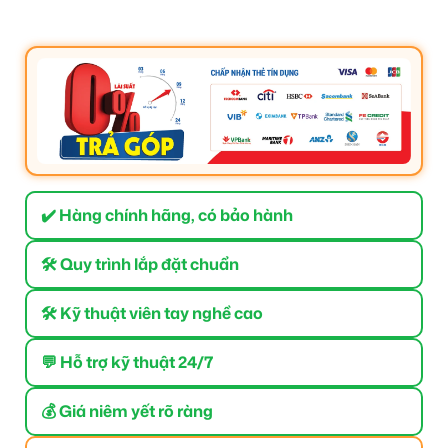
✔️ Hàng chính hãng, có bảo hành
🛠 Quy trình lắp đặt chuẩn
🛠 Kỹ thuật viên tay nghề cao
💬 Hỗ trợ kỹ thuật 24/7
💰 Giá niêm yết rõ ràng