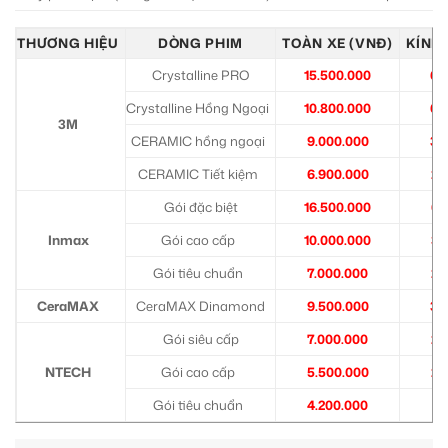
THƯƠNG HIỆU
DÒNG PHIM
TOÀN XE (VNĐ)
KÍNH 
Crystalline PRO
15.500.000
6.
Crystalline Hồng Ngoại
10.800.000
6.
3M
CERAMIC hồng ngoại
9.000.000
3.
CERAMIC Tiết kiệm
6.900.000
2.
Gói đặc biệt
16.500.000
6.
Inmax
Gói cao cấp
10.000.000
3.
Gói tiêu chuẩn
7.000.000
2.
CeraMAX
CeraMAX Dinamond
9.500.000
3.
Gói siêu cấp
7.000.000
2.
NTECH
Gói cao cấp
5.500.000
2.
Gói tiêu chuẩn
4.200.000
1.