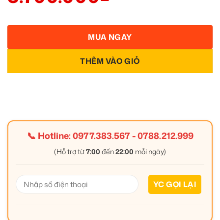
MUA NGAY
THÊM VÀO GIỎ
📞 Hotline:
0977.383.567
-
0788.212.999
(Hỗ trợ từ
7:00
đến
22:00
mỗi ngày)