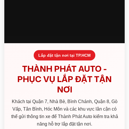
Lắp đặt tận nơi tại TP.HCM
THÀNH PHÁT AUTO -
PHỤC VỤ LẮP ĐẶT TẬN
NƠI
Khách tại Quận 7, Nhà Bè, Bình Chánh, Quận 8, Gò
Vấp, Tân Bình, Hóc Môn và các khu vực lân cận có
thể gửi thông tin xe để Thành Phát Auto kiểm tra khả
năng hỗ trợ lắp đặt tận nơi.