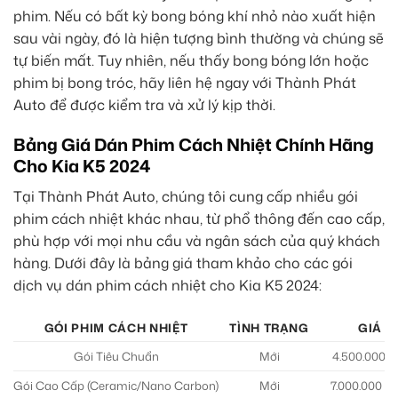
phim. Nếu có bất kỳ bong bóng khí nhỏ nào xuất hiện
sau vài ngày, đó là hiện tượng bình thường và chúng sẽ
tự biến mất. Tuy nhiên, nếu thấy bong bóng lớn hoặc
phim bị bong tróc, hãy liên hệ ngay với Thành Phát
Auto để được kiểm tra và xử lý kịp thời.
Bảng Giá Dán Phim Cách Nhiệt Chính Hãng
Cho Kia K5 2024
Tại Thành Phát Auto, chúng tôi cung cấp nhiều gói
phim cách nhiệt khác nhau, từ phổ thông đến cao cấp,
phù hợp với mọi nhu cầu và ngân sách của quý khách
hàng. Dưới đây là bảng giá tham khảo cho các gói
dịch vụ dán phim cách nhiệt cho Kia K5 2024:
GÓI PHIM CÁCH NHIỆT
TÌNH TRẠNG
GIÁ (
Gói Tiêu Chuẩn
Mới
4.500.000 –
Gói Cao Cấp (Ceramic/Nano Carbon)
Mới
7.000.000 – 