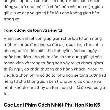
da ghế, táp-lô và các chi tiết nhựa. Phim cách nhiệt
đóng vai trò như một “lá chắn” bảo vệ toàn diện, giúp
giữ gìn vẻ đẹp và giá trị bền lâu cho không gian bên
trong xe.
Tăng cường an toàn và riêng tư
Phim cách nhiệt còn giúp giảm chói lóa từ ánh nắng
mặt trời hoặc đèn pha xe đối diện, cải thiện tầm nhìn
cho người lái, đặc biệt khi di chuyển vào ban ngày
hoặc ban đêm. Lớp phim còn có tác dụng giữ lại các
mảnh kính vỡ trong trường hợp xảy ra va chạm, giảm
thiểu nguy cơ chấn thương cho hành khách. Ngoài ra,
việc lựa chọn phim có độ tối phù hợp sẽ tăng cường sự
riêng tư cho không gian bên trong xe, giúp chủ xe và
hành khách cảm thấy an tâm hơn khi để đồ vật có giá
trị.
Các Loại Phim Cách Nhiệt Phù Hợp Kia K5