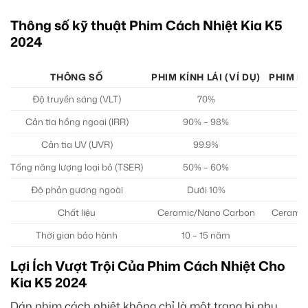
Thông số kỹ thuật Phim Cách Nhiệt Kia K5
2024
THÔNG SỐ
PHIM KÍNH LÁI (VÍ DỤ)
PHIM K
Độ truyền sáng (VLT)
70%
Cản tia hồng ngoại (IRR)
90% – 98%
Cản tia UV (UVR)
99.9%
Tổng năng lượng loại bỏ (TSER)
50% – 60%
Độ phản gương ngoài
Dưới 10%
Chất liệu
Ceramic/Nano Carbon
Ceramic
Thời gian bảo hành
10 – 15 năm
Lợi Ích Vượt Trội Của Phim Cách Nhiệt Cho
Kia K5 2024
Dán phim cách nhiệt không chỉ là một trang bị phụ