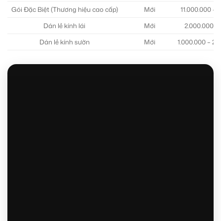
Gói Đặc Biệt (Thương hiệu cao cấp)
Mới
11.000.000 – 
Dán lẻ kính lái
Mới
2.000.000 –
Dán lẻ kính sườn
Mới
1.000.000 – 2.