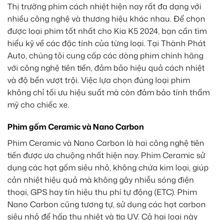
Thị trường phim cách nhiệt hiện nay rất đa dạng với
nhiều công nghệ và thương hiệu khác nhau. Để chọn
được loại phim tốt nhất cho Kia K5 2024, bạn cần tìm
hiểu kỹ về các đặc tính của từng loại. Tại Thành Phát
Auto, chúng tôi cung cấp các dòng phim chính hãng
với công nghệ tiên tiến, đảm bảo hiệu quả cách nhiệt
và độ bền vượt trội. Việc lựa chọn đúng loại phim
không chỉ tối ưu hiệu suất mà còn đảm bảo tính thẩm
mỹ cho chiếc xe.
Phim gốm Ceramic và Nano Carbon
Phim Ceramic và Nano Carbon là hai công nghệ tiên
tiến được ưa chuộng nhất hiện nay. Phim Ceramic sử
dụng các hạt gốm siêu nhỏ, không chứa kim loại, giúp
cản nhiệt hiệu quả mà không gây nhiễu sóng điện
thoại, GPS hay tín hiệu thu phí tự động (ETC). Phim
Nano Carbon cũng tương tự, sử dụng các hạt carbon
siêu nhỏ để hấp thụ nhiệt và tia UV. Cả hai loại này