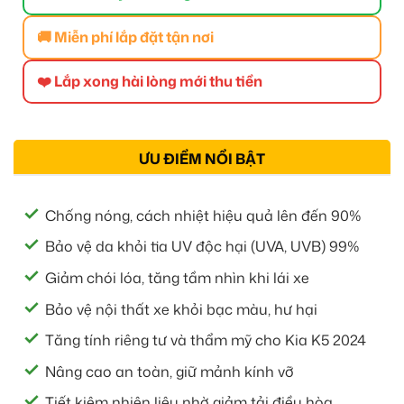
🚚 Miễn phí lắp đặt tận nơi
❤️ Lắp xong hài lòng mới thu tiền
ƯU ĐIỂM NỔI BẬT
Chống nóng, cách nhiệt hiệu quả lên đến 90%
Bảo vệ da khỏi tia UV độc hại (UVA, UVB) 99%
Giảm chói lóa, tăng tầm nhìn khi lái xe
Bảo vệ nội thất xe khỏi bạc màu, hư hại
Tăng tính riêng tư và thẩm mỹ cho Kia K5 2024
Nâng cao an toàn, giữ mảnh kính vỡ
Tiết kiệm nhiên liệu nhờ giảm tải điều hòa