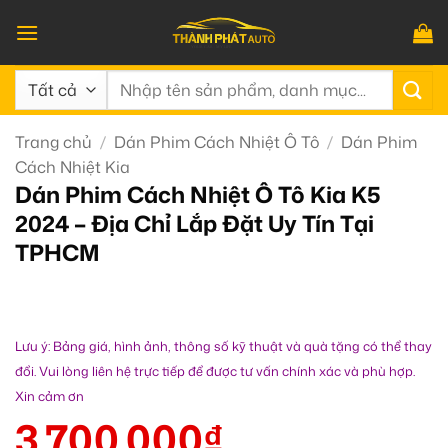
Bỏ
qua
nội
Tìm
dung
kiếm:
Trang chủ
/
Dán Phim Cách Nhiệt Ô Tô
/
Dán Phim
Cách Nhiệt Kia
Dán Phim Cách Nhiệt Ô Tô Kia K5
2024 – Địa Chỉ Lắp Đặt Uy Tín Tại
TPHCM
Lưu ý: Bảng giá, hình ảnh, thông số kỹ thuật và quà tặng có thể thay
đổi. Vui lòng liên hệ trực tiếp để được tư vấn chính xác và phù hợp.
Xin cảm ơn
3.700.000
₫