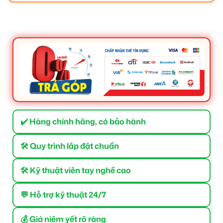
✔️ Hàng chính hãng, có bảo hành
🛠 Quy trình lắp đặt chuẩn
🛠 Kỹ thuật viên tay nghề cao
💬 Hỗ trợ kỹ thuật 24/7
💰 Giá niêm yết rõ ràng