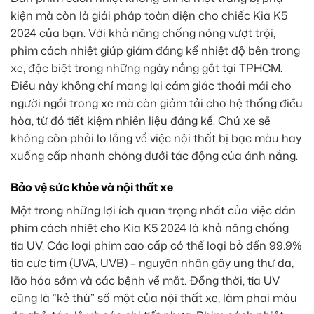
kiện mà còn là giải pháp toàn diện cho chiếc Kia K5
2024 của bạn. Với khả năng chống nóng vượt trội,
phim cách nhiệt giúp giảm đáng kể nhiệt độ bên trong
xe, đặc biệt trong những ngày nắng gắt tại TPHCM.
Điều này không chỉ mang lại cảm giác thoải mái cho
người ngồi trong xe mà còn giảm tải cho hệ thống điều
hòa, từ đó tiết kiệm nhiên liệu đáng kể. Chủ xe sẽ
không còn phải lo lắng về việc nội thất bị bạc màu hay
xuống cấp nhanh chóng dưới tác động của ánh nắng.
Bảo vệ sức khỏe và nội thất xe
Một trong những lợi ích quan trọng nhất của việc dán
phim cách nhiệt cho Kia K5 2024 là khả năng chống
tia UV. Các loại phim cao cấp có thể loại bỏ đến 99.9%
tia cực tím (UVA, UVB) – nguyên nhân gây ung thư da,
lão hóa sớm và các bệnh về mắt. Đồng thời, tia UV
cũng là “kẻ thù” số một của nội thất xe, làm phai màu