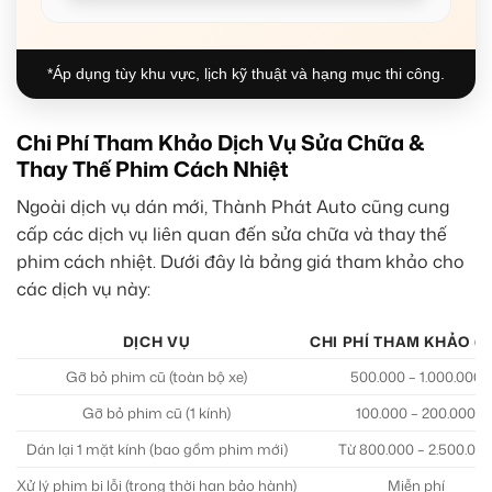
*Áp dụng tùy khu vực, lịch kỹ thuật và hạng mục thi công.
Chi Phí Tham Khảo Dịch Vụ Sửa Chữa &
Thay Thế Phim Cách Nhiệt
Ngoài dịch vụ dán mới, Thành Phát Auto cũng cung
cấp các dịch vụ liên quan đến sửa chữa và thay thế
phim cách nhiệt. Dưới đây là bảng giá tham khảo cho
các dịch vụ này:
DỊCH VỤ
CHI PHÍ THAM KHẢO (
Gỡ bỏ phim cũ (toàn bộ xe)
500.000 – 1.000.000
Gỡ bỏ phim cũ (1 kính)
100.000 – 200.000
Dán lại 1 mặt kính (bao gồm phim mới)
Từ 800.000 – 2.500.00
Xử lý phim bị lỗi (trong thời hạn bảo hành)
Miễn phí