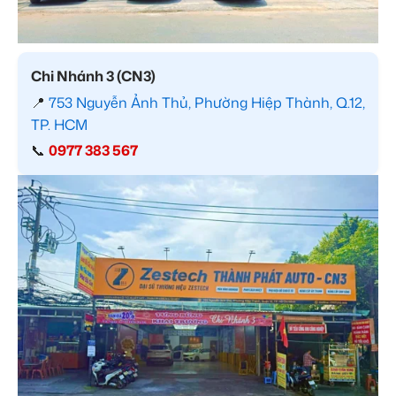
Chi Nhánh 3 (CN3)
📍
753 Nguyễn Ảnh Thủ, Phường Hiệp Thành, Q.12,
TP. HCM
📞
0977 383 567