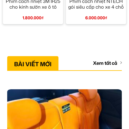
Phim cách nhiệt 3M IR25
Phim cách nhiệt NTECH
cho kính sườn xe ô tô
gói siêu cấp cho xe 4 chỗ
1.800.000
₫
6.000.000
₫
BÀI VIẾT MỚI
Xem tất cả