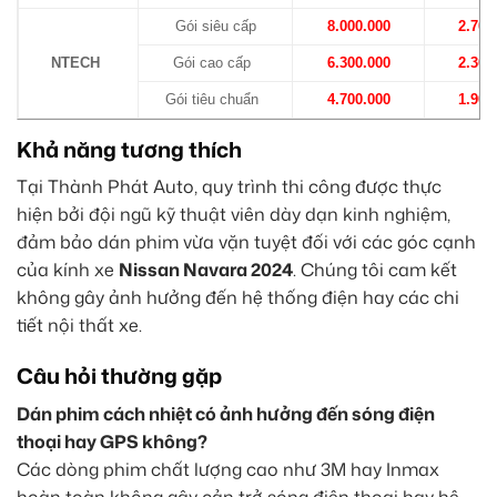
Gói siêu cấp
8.000.000
2.700
NTECH
Gói cao cấp
6.300.000
2.300
Gói tiêu chuẩn
4.700.000
1.900
Khả năng tương thích
Tại Thành Phát Auto, quy trình thi công được thực
hiện bởi đội ngũ kỹ thuật viên dày dạn kinh nghiệm,
đảm bảo dán phim vừa vặn tuyệt đối với các góc cạnh
của kính xe
Nissan Navara 2024
. Chúng tôi cam kết
không gây ảnh hưởng đến hệ thống điện hay các chi
tiết nội thất xe.
Câu hỏi thường gặp
Dán phim cách nhiệt có ảnh hưởng đến sóng điện
thoại hay GPS không?
Các dòng phim chất lượng cao như 3M hay Inmax
hoàn toàn không gây cản trở sóng điện thoại hay hệ