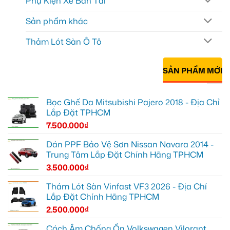
Phụ Kiện Xe Bán Tải
Sản phẩm khác
Thảm Lót Sàn Ô Tô
SẢN PHẨM MỚI
Bọc Ghế Da Mitsubishi Pajero 2018 - Địa Chỉ
Lắp Đặt TPHCM
7.500.000
₫
Dán PPF Bảo Vệ Sơn Nissan Navara 2014 -
Trung Tâm Lắp Đặt Chính Hãng TPHCM
3.500.000
₫
Thảm Lót Sàn Vinfast VF3 2026 - Địa Chỉ
Lắp Đặt Chính Hãng TPHCM
2.500.000
₫
Cách Âm Chống Ồn Volkswagen Vilorant