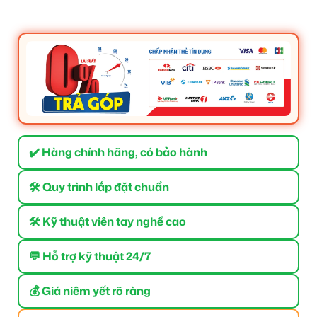
✔️ Hàng chính hãng, có bảo hành
🛠 Quy trình lắp đặt chuẩn
🛠 Kỹ thuật viên tay nghề cao
💬 Hỗ trợ kỹ thuật 24/7
💰 Giá niêm yết rõ ràng