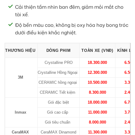
Cải thiện tầm nhìn ban đêm, giảm mỏi mắt cho
tài xế.
Độ bền màu cao, không bị oxy hóa hay bong tróc
dưới điều kiện khắc nghiệt.
THƯƠNG HIỆU
DÒNG PHIM
TOÀN XE (VNĐ)
KÍNH LÁ
Crystalline PRO
18.300.000
6.500
Crystalline Hồng Ngoại
12.300.000
6.500
3M
CERAMIC hồng ngoại
10.500.000
3.300
CERAMIC Tiết kiệm
8.300.000
2.400
Gói đặc biệt
18.000.000
6.700
Inmax
Gói cao cấp
11.000.000
3.700
Gói tiêu chuẩn
8.000.000
2.400
CeraMAX
CeraMAX Dinamond
11.300.000
3.300