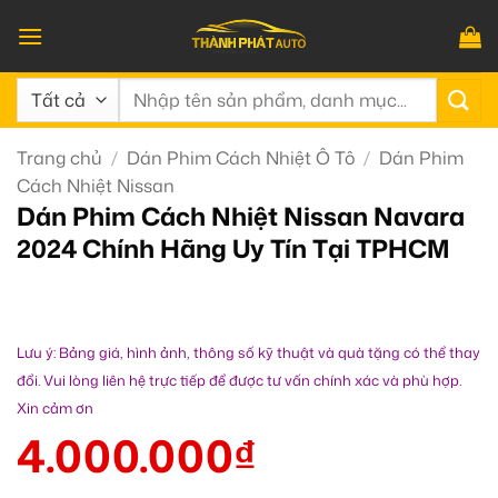
Bỏ
qua
nội
Tìm
dung
kiếm:
Trang chủ
/
Dán Phim Cách Nhiệt Ô Tô
/
Dán Phim
Cách Nhiệt Nissan
Dán Phim Cách Nhiệt Nissan Navara
2024 Chính Hãng Uy Tín Tại TPHCM
Lưu ý: Bảng giá, hình ảnh, thông số kỹ thuật và quà tặng có thể thay
đổi. Vui lòng liên hệ trực tiếp để được tư vấn chính xác và phù hợp.
Xin cảm ơn
4.000.000
₫