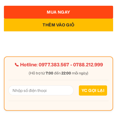
MUA NGAY
THÊM VÀO GIỎ
📞 Hotline:
0977.383.567
-
0788.212.999
(Hỗ trợ từ
7:00
đến
22:00
mỗi ngày)