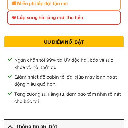
🚚 Miễn phí lắp đặt tận nơi
❤️ Lắp xong hài lòng mới thu tiền
ƯU ĐIỂM NỔI BẬT
Ngăn chặn tới 99% tia UV độc hại, bảo vệ sức
khỏe và nội thất da.
Giảm nhiệt độ cabin tối đa, giúp máy lạnh hoạt
động hiệu quả hơn.
Tăng cường sự riêng tư, đảm bảo tầm nhìn rõ nét
cho bác tài.
Thông tin chi tiết