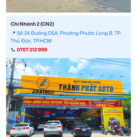
Chi Nhánh 2 (CN2)
📍
Số 24 Đường D5A, Phường Phước Long B, TP.
Thủ Đức, TP.HCM
📞
0707 212 999