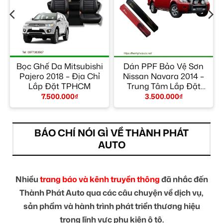
Bọc Ghế Da Mitsubishi
Dán PPF Bảo Vệ Sơn
Pajero 2018 – Địa Chỉ
Nissan Navara 2014 –
Lắp Đặt TPHCM
Trung Tâm Lắp Đặt
Chính Hãng TPHCM
7.500.000
₫
3.500.000
₫
BÁO CHÍ NÓI GÌ VỀ THÀNH PHÁT
AUTO
Nhiều
trang báo và kênh truyền thông
đã nhắc đến
Thành Phát Auto qua các câu chuyện về dịch vụ,
sản phẩm và hành trình phát triển thương hiệu
trong lĩnh vực phụ kiện ô tô.