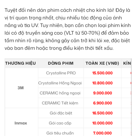
Tuyệt đối nên dán phim cách nhiệt cho kính lái! Đây là
vị trí quan trọng nhất, chịu nhiều tác động của ánh
nắng và tia UV. Tuy nhiên, bạn cần chọn loại phim kính
lái có độ truyền sáng cao (VLT từ 50-70%) để đảm bảo
tầm nhìn rõ ràng, không gây cản trở khi lái xe, đặc biệt
vào ban đêm hoặc trong điều kiện thời tiết xấu.
THƯƠNG HIỆU
DÒNG PHIM
TOÀN XE (VNĐ)
KÍNH 
Crystalline PRO
15.500.000
6.
Crystalline Hồng Ngoại
10.800.000
6.
3M
CERAMIC hồng ngoại
9.000.000
3.
CERAMIC Tiết kiệm
6.900.000
2.
Gói đặc biệt
16.500.000
6.
Inmax
Gói cao cấp
10.000.000
3.
Gói tiêu chuẩn
7.000.000
2.