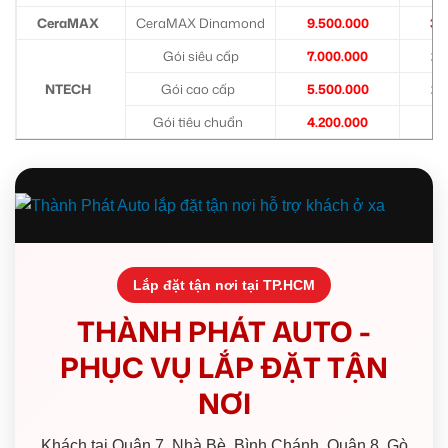
CeraMAX
CeraMAX Dinamond
9.500.000
3.
Gói siêu cấp
7.000.000
2.
NTECH
Gói cao cấp
5.500.000
2.
Gói tiêu chuẩn
4.200.000
1.
Lắp đặt tận nơi tại TP.HCM
THÀNH PHÁT AUTO -
PHỤC VỤ LẮP ĐẶT TẬN
NƠI
Khách tại Quận 7, Nhà Bè, Bình Chánh, Quận 8, Gò