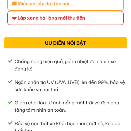
🚚 Miễn phí lắp đặt tận nơi
❤️ Lắp xong hài lòng mới thu tiền
ƯU ĐIỂM NỔI BẬT
Chống nóng hiệu quả, giảm nhiệt độ cabin xe
đáng kể.
Ngăn chặn tia UV (UVA, UVB) lên đến 99%, bảo vệ
sức khỏe và nội thất.
Giảm chói lóa từ ánh nắng mặt trời và đèn pha,
tăng tầm nhìn an toàn.
Bảo vệ nội thất xe khỏi bạc màu, nứt nẻ, kéo dài
tuổi thọ.