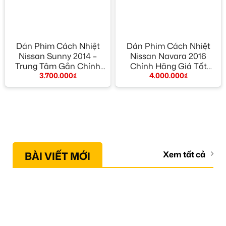
Dán Phim Cách Nhiệt
Dán Phim Cách Nhiệt
Nissan Sunny 2014 –
Nissan Navara 2016
Trung Tâm Gắn Chính
Chính Hãng Giá Tốt
3.700.000
₫
4.000.000
₫
Hãng TPHCM
TPHCM
BÀI VIẾT MỚI
Xem tất cả