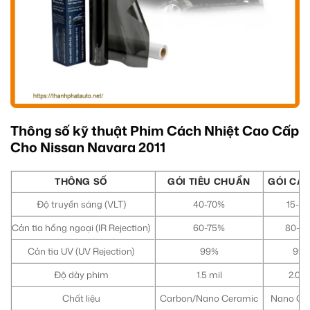
Thông số kỹ thuật Phim Cách Nhiệt Cao Cấp
Cho Nissan Navara 2011
THÔNG SỐ
GÓI TIÊU CHUẨN
GÓI CA
Độ truyền sáng (VLT)
40-70%
15-5
Cản tia hồng ngoại (IR Rejection)
60-75%
80-9
Cản tia UV (UV Rejection)
99%
99
Độ dày phim
1.5 mil
2.0 m
Chất liệu
Carbon/Nano Ceramic
Nano Ce