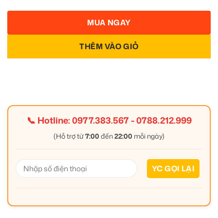
MUA NGAY
THÊM VÀO GIỎ
📞 Hotline:
0977.383.567
-
0788.212.999
(Hỗ trợ từ
7:00
đến
22:00
mỗi ngày)