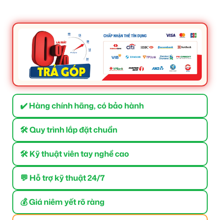
✔️ Hàng chính hãng, có bảo hành
🛠 Quy trình lắp đặt chuẩn
🛠 Kỹ thuật viên tay nghề cao
💬 Hỗ trợ kỹ thuật 24/7
💰 Giá niêm yết rõ ràng