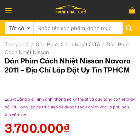
Bỏ
qua
nội
Tìm
dung
kiếm:
Trang chủ
/
Dán Phim Cách Nhiệt Ô Tô
/
Dán Phim
Cách Nhiệt Nissan
Dán Phim Cách Nhiệt Nissan Navara
2011 – Địa Chỉ Lắp Đặt Uy Tín TPHCM
Lưu ý: Bảng giá, hình ảnh, thông số kỹ thuật và quà tặng có thể thay
đổi. Vui lòng liên hệ trực tiếp để được tư vấn chính xác và phù hợp.
Xin cảm ơn
3.700.000
₫