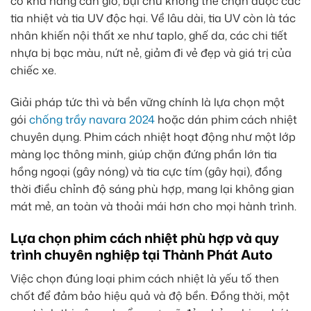
có khả năng cản gió, bụi chứ không thể chặn được các
tia nhiệt và tia UV độc hại. Về lâu dài, tia UV còn là tác
nhân khiến nội thất xe như taplo, ghế da, các chi tiết
nhựa bị bạc màu, nứt nẻ, giảm đi vẻ đẹp và giá trị của
chiếc xe.
Giải pháp tức thì và bền vững chính là lựa chọn một
gói
chống trầy navara 2024
hoặc dán phim cách nhiệt
chuyên dụng. Phim cách nhiệt hoạt động như một lớp
màng lọc thông minh, giúp chặn đứng phần lớn tia
hồng ngoại (gây nóng) và tia cực tím (gây hại), đồng
thời điều chỉnh độ sáng phù hợp, mang lại không gian
mát mẻ, an toàn và thoải mái hơn cho mọi hành trình.
Lựa chọn phim cách nhiệt phù hợp và quy
trình chuyên nghiệp tại Thành Phát Auto
Việc chọn đúng loại phim cách nhiệt là yếu tố then
chốt để đảm bảo hiệu quả và độ bền. Đồng thời, một