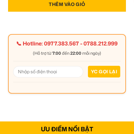
THÊM VÀO GIỎ
📞 Hotline:
0977.383.567
-
0788.212.999
(Hỗ trợ từ
7:00
đến
22:00
mỗi ngày)
ƯU ĐIỂM NỔI BẬT