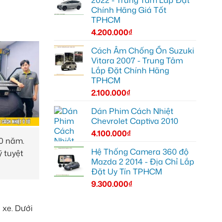
2022 - Trung Tâm Lắp Đặt
Chính Hãng Giá Tốt
TPHCM
4.200.000
₫
Cách Âm Chống Ồn Suzuki
Vitara 2007 - Trung Tâm
Lắp Đặt Chính Hãng
TPHCM
2.100.000
₫
Dán Phim Cách Nhiệt
Chevrolet Captiva 2010
4.100.000
₫
10 năm.
Hệ Thống Camera 360 độ
ỹ tuyệt
Mazda 2 2014 - Địa Chỉ Lắp
Đặt Uy Tín TPHCM
9.300.000
₫
 xe. Dưới