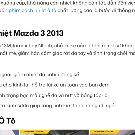
xuống cấp, khả năng cản nhiệt không còn tốt, dẫn đến vi
 dán
phim cách nhiệt ô tô
chất lượng cao là bước đi thông 
iệt Mazda 3 2013
ừ 3M, Inmax hay Ntech, chủ xe sẽ cảm nhận rõ rệt sự khác 
mát mẻ, giảm hẳn cảm giác rát da tay và tình trạng chói mắt
goại, giảm nhiệt độ cabin đáng kể.
cho kính lái, hỗ trợ lái xe an toàn vào ban đêm.
nh trạng bạc màu ghế da và nứt vỡ bảng táp-lô.
rí kính sườn giúp tăng tính kín đáo cho người ngồi.
Ô Tô