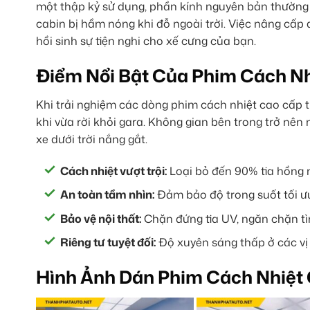
một thập kỷ sử dụng, phần kính nguyên bản thường 
cabin bị hầm nóng khi đỗ ngoài trời. Việc nâng cấp
hồi sinh sự tiện nghi cho xế cưng của bạn.
Điểm Nổi Bật Của Phim Cách Nh
Khi trải nghiệm các dòng phim cách nhiệt cao cấp t
khi vừa rời khỏi gara. Không gian bên trong trở nên 
xe dưới trời nắng gắt.
Cách nhiệt vượt trội:
Loại bỏ đến 90% tia hồng n
An toàn tầm nhìn:
Đảm bảo độ trong suốt tối ưu 
Bảo vệ nội thất:
Chặn đứng tia UV, ngăn chặn tì
Riêng tư tuyệt đối:
Độ xuyên sáng thấp ở các vị t
Hình Ảnh Dán Phim Cách Nhiệt 