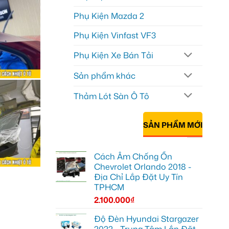
Phụ Kiện Mazda 2
Phụ Kiện Vinfast VF3
Phụ Kiện Xe Bán Tải
Sản phẩm khác
Thảm Lót Sàn Ô Tô
SẢN PHẨM MỚI
Cách Âm Chống Ồn
Chevrolet Orlando 2018 -
Địa Chỉ Lắp Đặt Uy Tín
TPHCM
2.100.000
₫
Độ Đèn Hyundai Stargazer