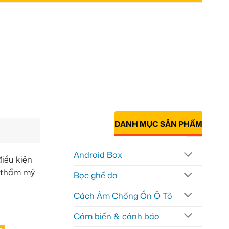
DANH MỤC SẢN PHẨM
Android Box
iều kiện
u thẩm mỹ
Bọc ghế da
Cách Âm Chống Ồn Ô Tô
Cảm biến & cảnh báo