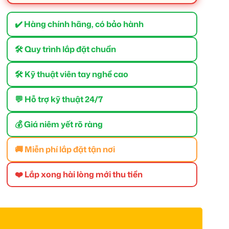
✔️ Hàng chính hãng, có bảo hành
🛠 Quy trình lắp đặt chuẩn
🛠 Kỹ thuật viên tay nghề cao
💬 Hỗ trợ kỹ thuật 24/7
💰 Giá niêm yết rõ ràng
🚚 Miễn phí lắp đặt tận nơi
❤️ Lắp xong hài lòng mới thu tiền