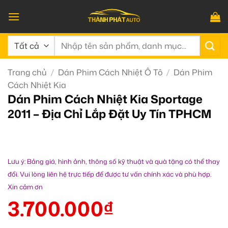
Bỏ
qua
nội
Tìm
dung
kiếm:
Trang chủ
/
Dán Phim Cách Nhiệt Ô Tô
/
Dán Phim
Cách Nhiệt Kia
Dán Phim Cách Nhiệt Kia Sportage
2011 – Địa Chỉ Lắp Đặt Uy Tín TPHCM
Lưu ý: Bảng giá, hình ảnh, thông số kỹ thuật và quà tặng có thể thay
đổi. Vui lòng liên hệ trực tiếp để được tư vấn chính xác và phù hợp.
Xin cảm ơn
3.700.000
₫