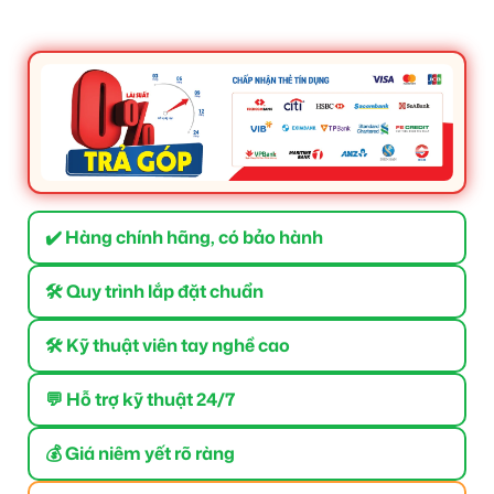
✔️ Hàng chính hãng, có bảo hành
🛠 Quy trình lắp đặt chuẩn
🛠 Kỹ thuật viên tay nghề cao
💬 Hỗ trợ kỹ thuật 24/7
💰 Giá niêm yết rõ ràng