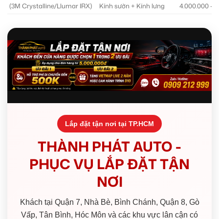
(3M Crystalline/Llumar IRX)
Kính sườn + Kính lưng
4.000.000 – 7
Lắp đặt tận nơi tại TP.HCM
THÀNH PHÁT AUTO -
PHỤC VỤ LẮP ĐẶT TẬN
NƠI
Khách tại Quận 7, Nhà Bè, Bình Chánh, Quận 8, Gò
Vấp, Tân Bình, Hóc Môn và các khu vực lân cận có