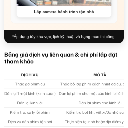
Lắp camera hành trình tận nhà
*Áp dụng tùy khu vực, lịch kỹ thuật và hạng mục thi công.
Bảng giá dịch vụ liên quan & chi phí lắp đặt
tham khảo
DỊCH VỤ
MÔ TẢ
Tháo gỡ phim cũ
Tháo bỏ lớp phim cách nhiệt đã cũ, bo
Dán lại 1 mặt kính (kính sườn)
Dán lại phim cho một cửa kính bị lỗi h
Dán lại kính lái
Dán lại phim cho kính lái
Kiểm tra, xử lý lỗi phim
Kiểm tra bọt khí, vết xước nhỏ sau
Dịch vụ dán phim tận nơi
Thực hiện tại nhà hoặc địa điểm yê