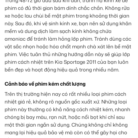
Trong 48-72 giờ đầu sau khi dán, tránh hạ kính xe để
phim có đủ thời gian bám dính chắc chắn. Không rửa
xe hoặc lau chùi bề mặt phim trong khoảng thời gian
này. Sau đó, khi vệ sinh kính xe, bạn nên sử dụng khăn
mềm và dung dịch làm sạch kính không chứa
amoniac để tránh làm hỏng lớp phim. Tránh dùng các
vật sắc nhọn hoặc hóa chất mạnh chà xát lên bề mặt
phim. Việc tuân thủ những hướng dẫn này sẽ giúp lớp
phim cách nhiệt trên Kia Sportage 2011 của bạn luôn
bền đẹp và hoạt động hiệu quả trong nhiều năm.
Cảnh báo về phim kém chất lượng
Trên thị trường hiện nay có rất nhiều loại phim cách
nhiệt giá rẻ, không rõ nguồn gốc xuất xứ. Những loại
phim này thường có khả năng cách nhiệt kém, nhanh
chóng bị bay màu, rạn nứt, hoặc nổi bọt khí chỉ sau
một thời gian ngắn sử dụng. Chúng không chỉ không
mang lại hiệu quả bảo vệ mà còn có thể gây hại cho