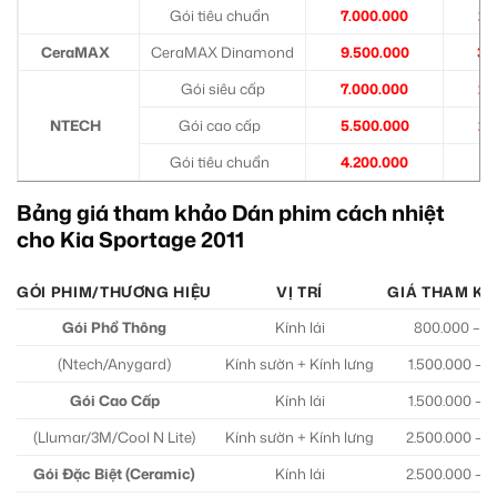
Gói tiêu chuẩn
7.000.000
2.
CeraMAX
CeraMAX Dinamond
9.500.000
3.
Gói siêu cấp
7.000.000
2.
NTECH
Gói cao cấp
5.500.000
2.
Gói tiêu chuẩn
4.200.000
1.
Bảng giá tham khảo Dán phim cách nhiệt
cho Kia Sportage 2011
GÓI PHIM/THƯƠNG HIỆU
VỊ TRÍ
GIÁ THAM KH
Gói Phổ Thông
Kính lái
800.000 – 1.
(Ntech/Anygard)
Kính sườn + Kính lưng
1.500.000 – 2
Gói Cao Cấp
Kính lái
1.500.000 – 2
(Llumar/3M/Cool N Lite)
Kính sườn + Kính lưng
2.500.000 – 4
Gói Đặc Biệt (Ceramic)
Kính lái
2.500.000 – 4