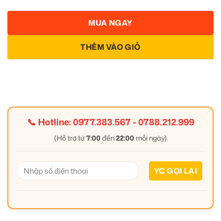
MUA NGAY
THÊM VÀO GIỎ
📞 Hotline:
0977.383.567
-
0788.212.999
(Hỗ trợ từ
7:00
đến
22:00
mỗi ngày)