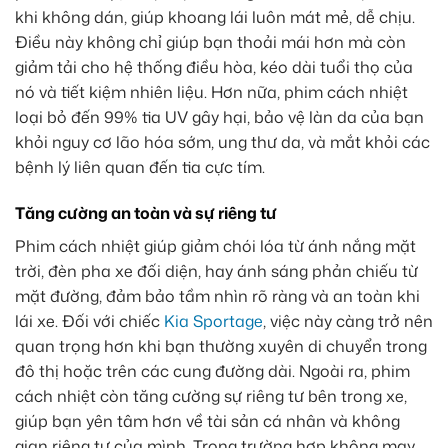
khi không dán, giúp khoang lái luôn mát mẻ, dễ chịu.
Điều này không chỉ giúp bạn thoải mái hơn mà còn
giảm tải cho hệ thống điều hòa, kéo dài tuổi thọ của
nó và tiết kiệm nhiên liệu. Hơn nữa, phim cách nhiệt
loại bỏ đến 99% tia UV gây hại, bảo vệ làn da của bạn
khỏi nguy cơ lão hóa sớm, ung thư da, và mắt khỏi các
bệnh lý liên quan đến tia cực tím.
Tăng cường an toàn và sự riêng tư
Phim cách nhiệt giúp giảm chói lóa từ ánh nắng mặt
trời, đèn pha xe đối diện, hay ánh sáng phản chiếu từ
mặt đường, đảm bảo tầm nhìn rõ ràng và an toàn khi
lái xe. Đối với chiếc
Kia Sportage
, việc này càng trở nên
quan trọng hơn khi bạn thường xuyên di chuyển trong
đô thị hoặc trên các cung đường dài. Ngoài ra, phim
cách nhiệt còn tăng cường sự riêng tư bên trong xe,
giúp bạn yên tâm hơn về tài sản cá nhân và không
gian riêng tư của mình. Trong trường hợp không may