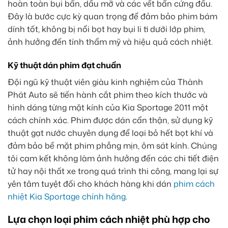
hoàn toàn bụi bẩn, dầu mỡ và các vết bẩn cứng đầu.
Đây là bước cực kỳ quan trọng để đảm bảo phim bám
dính tốt, không bị nổi bọt hay bụi li ti dưới lớp phim,
ảnh hưởng đến tính thẩm mỹ và hiệu quả cách nhiệt.
Kỹ thuật dán phim đạt chuẩn
Đội ngũ kỹ thuật viên giàu kinh nghiệm của Thành
Phát Auto sẽ tiến hành cắt phim theo kích thước và
hình dáng từng mặt kính của Kia Sportage 2011 một
cách chính xác. Phim được dán cẩn thận, sử dụng kỹ
thuật gạt nước chuyên dụng để loại bỏ hết bọt khí và
đảm bảo bề mặt phim phẳng mịn, ôm sát kính. Chúng
tôi cam kết không làm ảnh hưởng đến các chi tiết điện
tử hay nội thất xe trong quá trình thi công, mang lại sự
yên tâm tuyệt đối cho khách hàng khi dán
phim cách
nhiệt Kia Sportage chính hãng
.
Lựa chọn loại phim cách nhiệt phù hợp cho