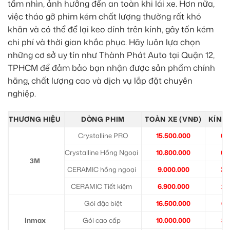
tầm nhìn, ảnh hưởng đến an toàn khi lái xe. Hơn nữa,
việc tháo gỡ phim kém chất lượng thường rất khó
khăn và có thể để lại keo dính trên kính, gây tốn kém
chi phí và thời gian khắc phục. Hãy luôn lựa chọn
những cơ sở uy tín như Thành Phát Auto tại Quận 12,
TPHCM để đảm bảo bạn nhận được sản phẩm chính
hãng, chất lượng cao và dịch vụ lắp đặt chuyên
nghiệp.
THƯƠNG HIỆU
DÒNG PHIM
TOÀN XE (VNĐ)
KÍNH 
Crystalline PRO
15.500.000
6.
Crystalline Hồng Ngoại
10.800.000
6.
3M
CERAMIC hồng ngoại
9.000.000
3.
CERAMIC Tiết kiệm
6.900.000
2.
Gói đặc biệt
16.500.000
6.
Inmax
Gói cao cấp
10.000.000
3.