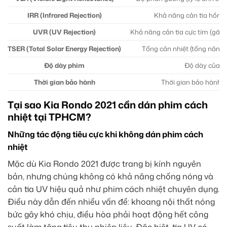
IRR (Infrared Rejection)
Khả năng cản tia hồng 
UVR (UV Rejection)
Khả năng cản tia cực tím (gây 
TSER (Total Solar Energy Rejection)
Tổng cản nhiệt (tổng năng l
Độ dày phim
Độ dày của l
Thời gian bảo hành
Thời gian bảo hành t
Tại sao Kia Rondo 2021 cần dán phim cách
nhiệt tại TPHCM?
Những tác động tiêu cực khi không dán phim cách
nhiệt
Mặc dù Kia Rondo 2021 được trang bị kính nguyên
bản, nhưng chúng không có khả năng chống nóng và
cản tia UV hiệu quả như phim cách nhiệt chuyên dụng.
Điều này dẫn đến nhiều vấn đề: khoang nội thất nóng
bức gây khó chịu, điều hòa phải hoạt động hết công
suất làm tăng tiêu thụ nhiên liệu. Đặc biệt, tia UV có