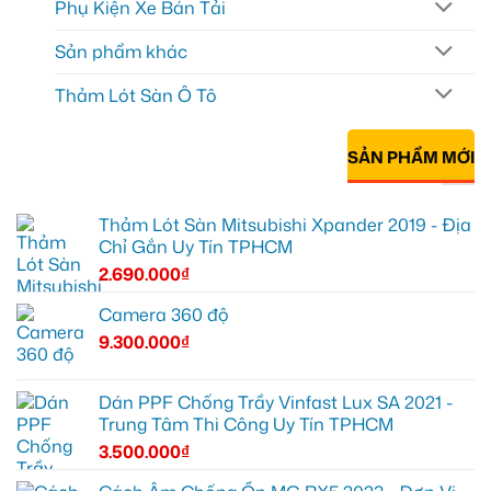
Phụ Kiện Xe Bán Tải
Sản phẩm khác
Thảm Lót Sàn Ô Tô
SẢN PHẨM MỚI
Thảm Lót Sàn Mitsubishi Xpander 2019 - Địa
Chỉ Gắn Uy Tín TPHCM
2.690.000
₫
Camera 360 độ
9.300.000
₫
Dán PPF Chống Trầy Vinfast Lux SA 2021 -
Trung Tâm Thi Công Uy Tín TPHCM
3.500.000
₫