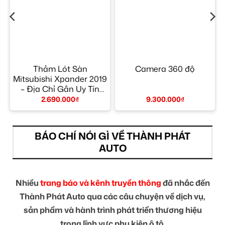
–
Thảm Lót Sàn
Camera 360 độ
Mitsubishi Xpander 2019
– Địa Chỉ Gắn Uy Tín
TPHCM
2.690.000
₫
9.300.000
₫
BÁO CHÍ NÓI GÌ VỀ THÀNH PHÁT
AUTO
Nhiều
trang báo và kênh truyền thông
đã nhắc đến
Thành Phát Auto qua các câu chuyện về dịch vụ,
sản phẩm và hành trình phát triển thương hiệu
trong lĩnh vực phụ kiện ô tô.