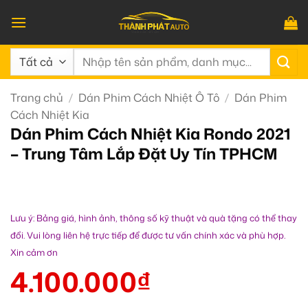
Bỏ
qua
nội
Tìm
dung
kiếm:
Trang chủ
/
Dán Phim Cách Nhiệt Ô Tô
/
Dán Phim
Cách Nhiệt Kia
Dán Phim Cách Nhiệt Kia Rondo 2021
– Trung Tâm Lắp Đặt Uy Tín TPHCM
Lưu ý: Bảng giá, hình ảnh, thông số kỹ thuật và quà tặng có thể thay
đổi. Vui lòng liên hệ trực tiếp để được tư vấn chính xác và phù hợp.
Xin cảm ơn
4.100.000
₫