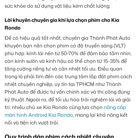
sức khỏe do sử dụng vật liệu kém chất lượng.
Lời khuyên chuyên gia khi lựa chọn phim cho Kia
Rondo
Để có hiệu quả tốt nhất, chuyên gia Thành Phát Auto
khuyên bạn nên chọn phim có độ truyền sáng (VLT)
phù hợp: kính lái nên từ 50-70% để đảm bảo tầm nhìn,
còn kính sườn và kính hậu có thể chọn từ 15-35% để
tăng cường riêng tư và cản nhiệt tối ưu. Điều quan
trọng là phải tìm đến các trung tâm lắp đặt phim cách
nhiệt chuyên nghiệp, uy tín tại TPHCM như Thành
Phát Auto để được tư vấn chính xác và thi công đúng
kỹ thuật. Ngoài ra, để tối ưu hóa trải nghiệm lái và giải
trí, nhiều chủ xe Kia Rondo cũng lựa chọn
nâng cấp
màn hình Android Kia Rondo
, mang lại khả năng kết
nối và tiện ích vượt trội.
Quy trình dán phim cách nhiệt chuyên