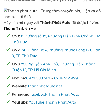
Bảo hành & Kiểm tra
Kiểm tra, khắc phục lỗi phim trong thời gian 
Hãy liên hệ ngay với
Thành Phát Auto
để được tư vấn.
Thông Tin Liên Hệ
CN1:
11 Đường số 12, Phường Hiệp Bình Chánh, TP.
Thủ Đức
CN2:
24 Đường D5A, Phường Phước Long B, Quận
9, TP. Thủ Đức
CN3:
753 Nguyễn Ảnh Thủ, Phường Hiệp Thành,
Quận 12, TP. Hồ Chí Minh
Hotline:
0977 383 567
–
0788 212 999
Website:
thanhphatauto.net
Fanpage:
Facebook Thành Phát Auto
YouTube:
YouTube Thành Phát Auto