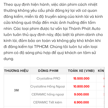
Theo quy định hiện hành, việc dán phim cách nhiệt
thường không yêu cầu phải đăng ký lại với cơ quan
đăng kiểm, miễn là độ truyền sáng của kính lái và kính
cửa không quá thấp đến mức ảnh hưởng đến tầm
nhìn. Các loại phim được tư vấn tại Thành Phát Auto
luôn tuân thủ quy định này, đặc biệt là phim dành cho
kính lái, đảm bảo an toàn và không gây khó khăn khi
đi đăng kiểm tại TPHCM. Chúng tôi luôn tư vấn loại
phim có độ sáng phù hợp để quý khách an tâm sử
dụng.
THƯƠNG HIỆU
DÒNG PHIM
TOÀN XE (VNĐ)
KÍNH 
Crystalline PRO
15.500.000
6.
Crystalline Hồng Ngoại
10.800.000
6.
3M
CERAMIC hồng ngoại
9.000.000
3.
CERAMIC Tiết kiệm
6.900.000
2.