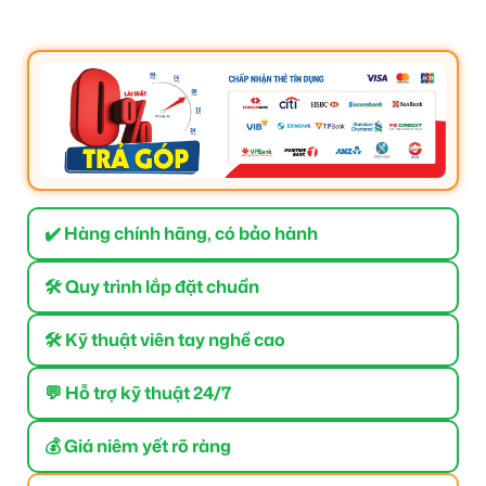
✔️ Hàng chính hãng, có bảo hành
🛠 Quy trình lắp đặt chuẩn
🛠 Kỹ thuật viên tay nghề cao
💬 Hỗ trợ kỹ thuật 24/7
💰 Giá niêm yết rõ ràng