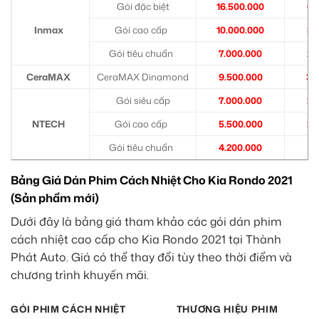
Gói đặc biệt
16.500.000
6.
Inmax
Gói cao cấp
10.000.000
3.
Gói tiêu chuẩn
7.000.000
2.
CeraMAX
CeraMAX Dinamond
9.500.000
3.
Gói siêu cấp
7.000.000
2.
NTECH
Gói cao cấp
5.500.000
2.
Gói tiêu chuẩn
4.200.000
1.
Bảng Giá Dán Phim Cách Nhiệt Cho Kia Rondo 2021
(Sản phẩm mới)
Dưới đây là bảng giá tham khảo các gói dán phim
cách nhiệt cao cấp cho Kia Rondo 2021 tại Thành
Phát Auto. Giá có thể thay đổi tùy theo thời điểm và
chương trình khuyến mãi.
GÓI PHIM CÁCH NHIỆT
THƯƠNG HIỆU PHIM