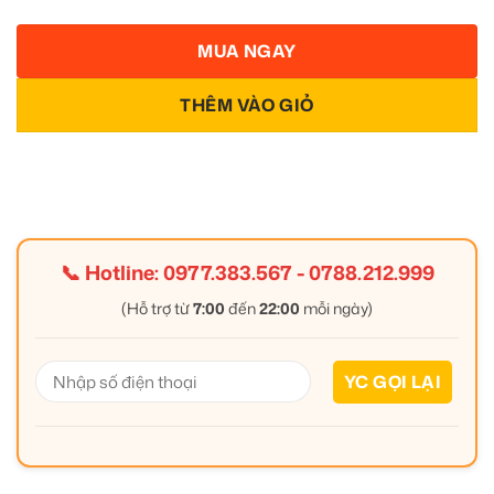
MUA NGAY
THÊM VÀO GIỎ
📞 Hotline:
0977.383.567
-
0788.212.999
(Hỗ trợ từ
7:00
đến
22:00
mỗi ngày)