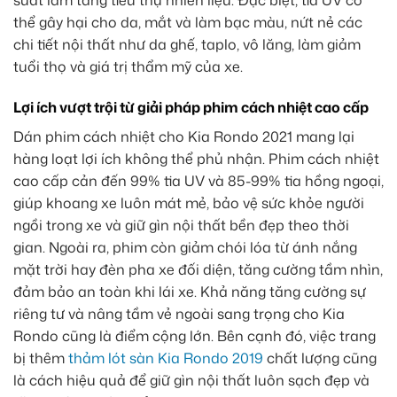
thể gây hại cho da, mắt và làm bạc màu, nứt nẻ các
chi tiết nội thất như da ghế, taplo, vô lăng, làm giảm
tuổi thọ và giá trị thẩm mỹ của xe.
Lợi ích vượt trội từ giải pháp phim cách nhiệt cao cấp
Dán phim cách nhiệt cho Kia Rondo 2021 mang lại
hàng loạt lợi ích không thể phủ nhận. Phim cách nhiệt
cao cấp cản đến 99% tia UV và 85-99% tia hồng ngoại,
giúp khoang xe luôn mát mẻ, bảo vệ sức khỏe người
ngồi trong xe và giữ gìn nội thất bền đẹp theo thời
gian. Ngoài ra, phim còn giảm chói lóa từ ánh nắng
mặt trời hay đèn pha xe đối diện, tăng cường tầm nhìn,
đảm bảo an toàn khi lái xe. Khả năng tăng cường sự
riêng tư và nâng tầm vẻ ngoài sang trọng cho Kia
Rondo cũng là điểm cộng lớn. Bên cạnh đó, việc trang
bị thêm
thảm lót sàn Kia Rondo 2019
chất lượng cũng
là cách hiệu quả để giữ gìn nội thất luôn sạch đẹp và