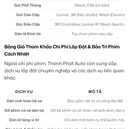
Gói Phổ Thông
Ntech, FSK (cơ bản)
Gói Cao Cấp
Llumar, 3M (tiêu chuẩn), Ntech (Ceramic)
Gói Siêu Cấp
3M Crystalline, Llumar IR, Ntech Spectru
Dán lẻ Kính lái
Tùy chọn phim cao cấp
Bảng Giá Tham Khảo Chi Phí Lắp Đặt & Bảo Trì Phim
Cách Nhiệt
Ngoài chi phí phim, Thành Phát Auto còn cung cấp
dịch vụ lắp đặt chuyên nghiệp và các dịch vụ liên quan
khác.
DỊCH VỤ
MÔ TẢ
Dán mới toàn bộ xe
Bao gồm vật tư và công lắp đặt
Gỡ phim cũ và dán lại
Gỡ bỏ phim cũ an toàn, vệ sinh kính, dán p
Dán lẻ từng vị trí
Chỉ dán một kính cụ thể (sườn, hậu)