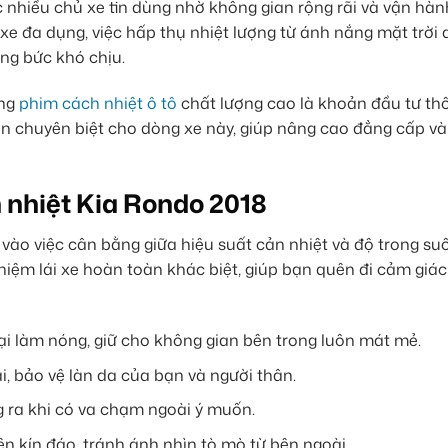
 nhiều chủ xe tin dùng nhờ không gian rộng rãi và vận hàn
g xe đa dụng, việc hấp thụ nhiệt lượng từ ánh nắng mặt trời
óng bức khó chịu.
òng
phim cách nhiệt ô tô
chất lượng cao là khoản đầu tư th
n chuyên biệt cho dòng xe này, giúp nâng cao đẳng cấp và
 nhiệt Kia Rondo 2018
o việc cân bằng giữa hiệu suất cản nhiệt và độ trong su
nghiệm lái xe hoàn toàn khác biệt, giúp bạn quên đi cảm gi
i làm nóng, giữ cho không gian bên trong luôn mát mẻ.
ại, bảo vệ làn da của bạn và người thân.
ra khi có va chạm ngoài ý muốn.
n kín đáo, tránh ánh nhìn tò mò từ bên ngoài.