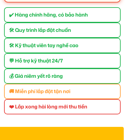
✔️ Hàng chính hãng, có bảo hành
🛠 Quy trình lắp đặt chuẩn
🛠 Kỹ thuật viên tay nghề cao
💬 Hỗ trợ kỹ thuật 24/7
💰 Giá niêm yết rõ ràng
🚚 Miễn phí lắp đặt tận nơi
❤️ Lắp xong hài lòng mới thu tiền