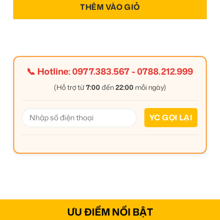
THÊM VÀO GIỎ
📞 Hotline:
0977.383.567
-
0788.212.999
(Hỗ trợ từ
7:00
đến
22:00
mỗi ngày)
ƯU ĐIỂM NỔI BẬT