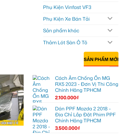
Phụ Kiện Vinfast VF3
Phụ Kiện Xe Bán Tải
Sản phẩm khác
Thảm Lót Sàn Ô Tô
SẢN PHẨM MỚI
Cách Âm Chống Ồn MG
RX5 2023 - Đơn Vị Thi Công
Chính Hãng TPHCM
2.100.000
₫
Dán PPF Mazda 2 2018 -
Địa Chỉ Lắp Đặt Phim PPF
Chính Hãng TPHCM
3.500.000
₫