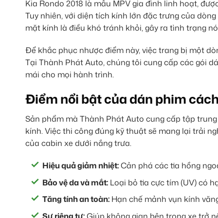
Kia Rondo 2018 là mẫu MPV gia đình linh hoạt, được
Tuy nhiên, với diện tích kính lớn đặc trưng của dòn
mặt kính là điều khó tránh khỏi, gây ra tình trạng n
Để khắc phục nhược điểm này, việc trang bị một d
Tại Thành Phát Auto, chúng tôi cung cấp các gói dá
mái cho mọi hành trình.
Điểm nổi bật của dán phim cách
Sản phẩm mà Thành Phát Auto cung cấp tập trung và
kính. Việc thi công đúng kỹ thuật sẽ mang lại trải 
của cabin xe dưới nắng trưa.
Hiệu quả giảm nhiệt:
Cản phá các tia hồng ngoạ
Bảo vệ da và mắt:
Loại bỏ tia cực tím (UV) có h
Tăng tính an toàn:
Hạn chế mảnh vụn kính văng 
Sự riêng tư:
Giúp không gian bên trong xe trở nê