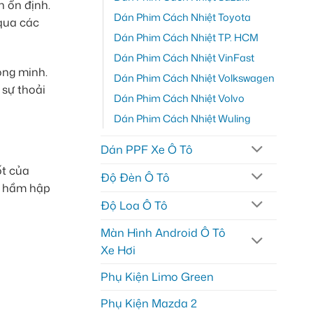
h ổn định.
Dán Phim Cách Nhiệt Toyota
 qua các
Dán Phim Cách Nhiệt TP. HCM
Dán Phim Cách Nhiệt VinFast
ông minh.
Dán Phim Cách Nhiệt Volkswagen
 sự thoải
Dán Phim Cách Nhiệt Volvo
Dán Phim Cách Nhiệt Wuling
Dán PPF Xe Ô Tô
ốt của
Độ Đèn Ô Tô
ác hầm hập
Độ Loa Ô Tô
Màn Hình Android Ô Tô
Xe Hơi
Phụ Kiện Limo Green
Phụ Kiện Mazda 2