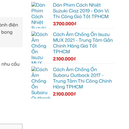
Dán Phim Cách Nhiệt
Suzuki Ciaz 2019 - Đơn Vị
Thi Công Giá Tốt TPHCM
3.700.000
₫
ành điện
g bong
Cách Âm Chống Ồn Isuzu
MUX 2021 - Trung Tâm Gắn
Chính Hãng Giá Tốt
TPHCM
2.100.000
₫
o nhu cầu
Cách Âm Chống Ồn
Subaru Outback 2017 -
Trung Tâm Thi Công Chính
Hãng TPHCM
2.100.000
₫