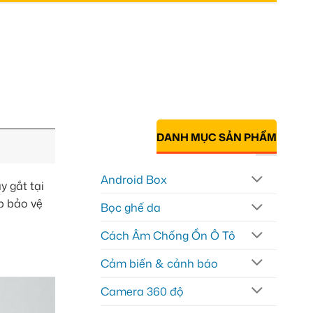
DANH MỤC SẢN PHẨM
Android Box
y gắt tại
p bảo vệ
Bọc ghế da
Cách Âm Chống Ồn Ô Tô
Cảm biến & cảnh báo
Camera 360 độ