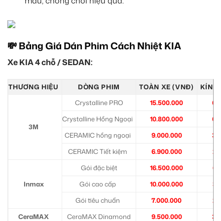
màu, chống chói hiệu quả.
💸 Bảng Giá Dán Phim Cách Nhiệt KIA
Xe KIA 4 chỗ / SEDAN:
THƯƠNG HIỆU
DÒNG PHIM
TOÀN XE (VNĐ)
KÍNH 
Crystalline PRO
15.500.000
6.
Crystalline Hồng Ngoại
10.800.000
6.
3M
CERAMIC hồng ngoại
9.000.000
3.
CERAMIC Tiết kiệm
6.900.000
2.
Gói đặc biệt
16.500.000
6.
Inmax
Gói cao cấp
10.000.000
3.
Gói tiêu chuẩn
7.000.000
2.
CeraMAX
CeraMAX Dinamond
9.500.000
3.