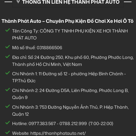
THÔNG TIN LIÊN HỆ THÀNH PHÁT AUTO
Thành Phát Auto – Chuyên Phụ Kiện Đồ Chơi Xe Hơi Ô Tô
Tên Công Ty: CÔNG TY TNHH PHỤ KIỆN XE HƠI THÀNH
PHÁT AUTO
Mã số thuế: 0318866506
Địa chỉ: Số 24 Đường 250, Khu phố 60, Phường Phước Long,
Thành phố Hồ Chí Minh, Việt Nam
Chi Nhánh 1:
11 Đường số 12 - phường Hiệp Bình Chánh -
TP.Thủ Đức
Chi Nhánh 2:
24 Đường D5A, Liên Phường, Phước Long B,
Quận 9
Chi Nhánh 3:
753 Đường Nguyễn Ảnh Thủ, P. Hiệp Thành,
Quận 12
Hotline:
0977.383.567
-
0788.212.999
(7:00-22:00)
Website:
https://thanhphatauto.net/