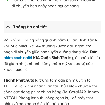
Hạn chế chói lóa khi lái xe – tăng độ an toàn khi
di chuyển ban ngày hoặc ngược sáng.
Thông tin chi tiết
Với khí hậu nắng nóng quanh năm, Quận Bình Tân là
khu vực nhiều xe KIA thường xuyên đậu ngoài trời
hoặc di chuyển giữa các tuyến đường đông đúc.
Dán
phim cách nhiệt
KIA Quận Bình Tân
là giải pháp tối ưu
để giảm nhiệt nhanh, tăng thẩm mỹ và bảo vệ sức
khỏe người lái.
Thành Phát Auto
là trung tâm dán phim uy tín tại
TP.HCM với 2 chi nhánh lớn tại Thủ Đức – chuyên thi
công các dòng phim chính hãng 3M, CeraMAX, Inmax,
NTECH. Phòng lạnh thi công sạch bụi, có máy test
phim và bảo hành điện tử toàn quốc.