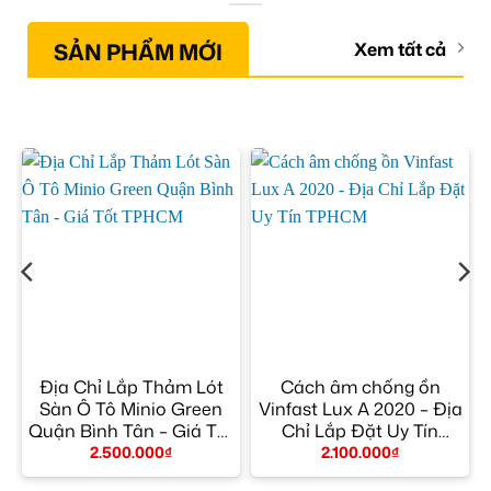
SẢN PHẨM MỚI
Xem tất cả
Địa Chỉ Lắp Thảm Lót
Cách âm chống ồn
Sàn Ô Tô Minio Green
Vinfast Lux A 2020 – Địa
Quận Bình Tân – Giá Tốt
Chỉ Lắp Đặt Uy Tín
TPHCM
TPHCM
2.500.000
₫
2.100.000
₫