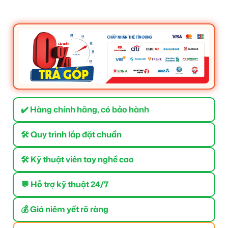
✔️ Hàng chính hãng, có bảo hành
🛠 Quy trình lắp đặt chuẩn
🛠 Kỹ thuật viên tay nghề cao
💬 Hỗ trợ kỹ thuật 24/7
💰 Giá niêm yết rõ ràng