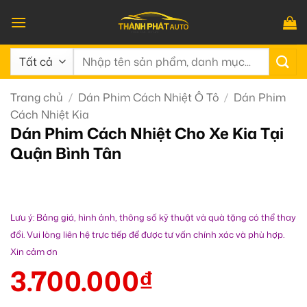
Bỏ
qua
nội
Tìm
dung
kiếm:
Trang chủ
/
Dán Phim Cách Nhiệt Ô Tô
/
Dán Phim
Cách Nhiệt Kia
Dán Phim Cách Nhiệt Cho Xe Kia Tại
Quận Bình Tân
Lưu ý: Bảng giá, hình ảnh, thông số kỹ thuật và quà tặng có thể thay
đổi. Vui lòng liên hệ trực tiếp để được tư vấn chính xác và phù hợp.
Xin cảm ơn
3.700.000
₫