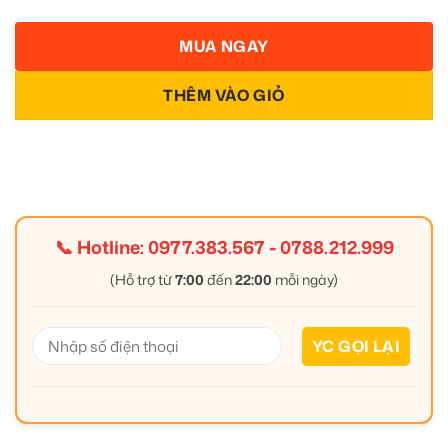
MUA NGAY
THÊM VÀO GIỎ
📞 Hotline:
0977.383.567
-
0788.212.999
(Hỗ trợ từ
7:00
đến
22:00
mỗi ngày)