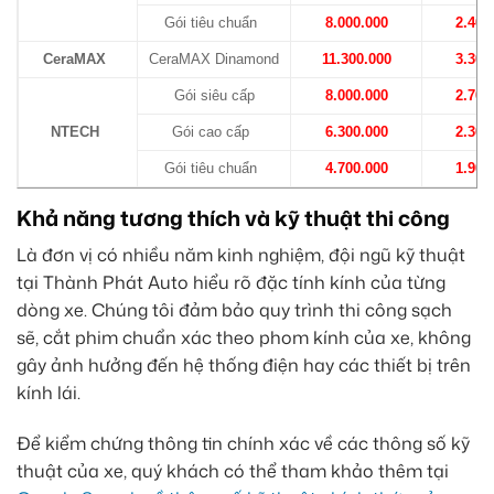
Gói tiêu chuẩn
8.000.000
2.400
CeraMAX
CeraMAX Dinamond
11.300.000
3.300
Gói siêu cấp
8.000.000
2.700
NTECH
Gói cao cấp
6.300.000
2.300
Gói tiêu chuẩn
4.700.000
1.900
Khả năng tương thích và kỹ thuật thi công
Là đơn vị có nhiều năm kinh nghiệm, đội ngũ kỹ thuật
tại Thành Phát Auto hiểu rõ đặc tính kính của từng
dòng xe. Chúng tôi đảm bảo quy trình thi công sạch
sẽ, cắt phim chuẩn xác theo phom kính của xe, không
gây ảnh hưởng đến hệ thống điện hay các thiết bị trên
kính lái.
Để kiểm chứng thông tin chính xác về các thông số kỹ
thuật của xe, quý khách có thể tham khảo thêm tại