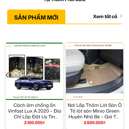
SẢN PHẨM MỚI
Xem tất cả
h
Cách âm chống ồn
Nơi Lắp Thảm Lót Sàn Ô
Vinfast Lux A 2020 – Địa
Tô lót sàn Minio Green
n
Chỉ Lắp Đặt Uy Tín
Huyện Nhà Bè – Giá Tốt
TPHCM
TPHCM
2.100.000
₫
2.500.000
₫