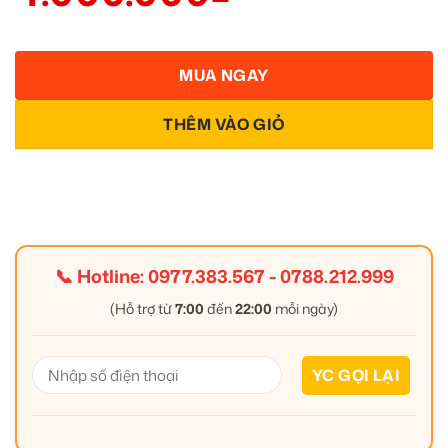
MUA NGAY
THÊM VÀO GIỎ
📞 Hotline:
0977.383.567
-
0788.212.999
(Hỗ trợ từ
7:00
đến
22:00
mỗi ngày)