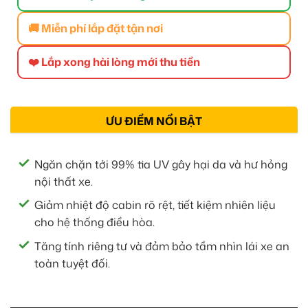
🚚 Miễn phí lắp đặt tận nơi
❤️ Lắp xong hài lòng mới thu tiền
ƯU ĐIỂM NỔI BẬT
Ngăn chặn tới 99% tia UV gây hại da và hư hỏng
nội thất xe.
Giảm nhiệt độ cabin rõ rệt, tiết kiệm nhiên liệu
cho hệ thống điều hòa.
Tăng tính riêng tư và đảm bảo tầm nhìn lái xe an
toàn tuyệt đối.