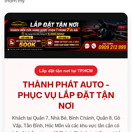
thẩm mỹ.
Lắp đặt tận nơi tại TP.HCM
THÀNH PHÁT AUTO -
PHỤC VỤ LẮP ĐẶT TẬN
NƠI
Khách tại Quận 7, Nhà Bè, Bình Chánh, Quận 8, Gò
Vấp, Tân Bình, Hóc Môn và các khu vực lân cận có