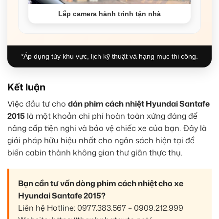
Lắp camera hành trình tận nhà
*Áp dụng tùy khu vực, lịch kỹ thuật và hạng mục thi công.
Kết luận
Việc đầu tư cho
dán phim cách nhiệt Hyundai Santafe
2015
là một khoản chi phí hoàn toàn xứng đáng để
nâng cấp tiện nghi và bảo vệ chiếc xe của bạn. Đây là
giải pháp hữu hiệu nhất cho ngân sách hiện tại để
biến cabin thành không gian thư giãn thực thụ.
Bạn cần tư vấn dòng phim cách nhiệt cho xe
Hyundai Santafe 2015?
Liên hệ Hotline: 0977.383.567 – 0909.212.999