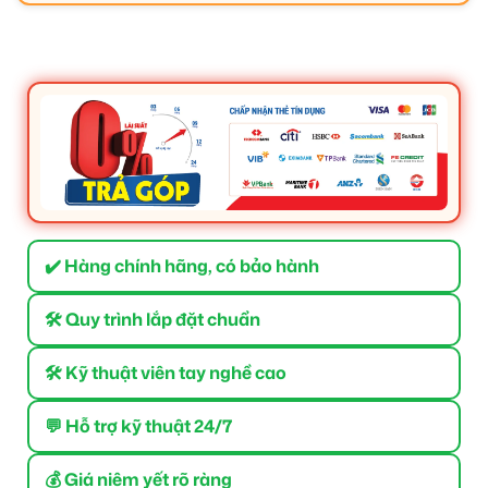
✔️ Hàng chính hãng, có bảo hành
🛠 Quy trình lắp đặt chuẩn
🛠 Kỹ thuật viên tay nghề cao
💬 Hỗ trợ kỹ thuật 24/7
💰 Giá niêm yết rõ ràng