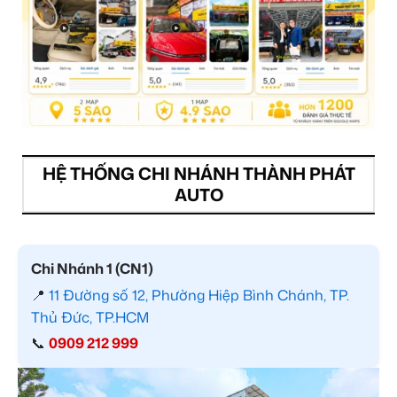
HỆ THỐNG CHI NHÁNH THÀNH PHÁT
AUTO
Chi Nhánh 1 (CN1)
📍
11 Đường số 12, Phường Hiệp Bình Chánh, TP.
Thủ Đức, TP.HCM
📞
0909 212 999