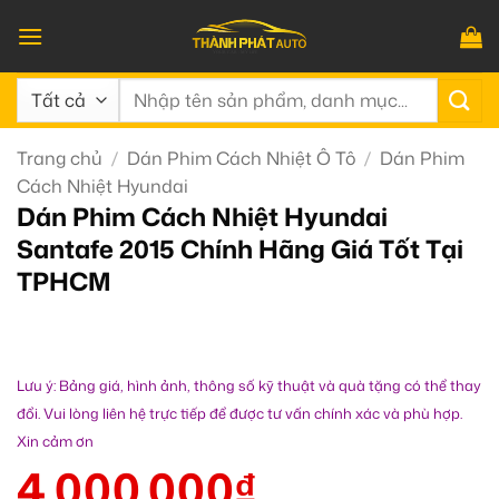
Bỏ
qua
nội
Tìm
dung
kiếm:
Trang chủ
/
Dán Phim Cách Nhiệt Ô Tô
/
Dán Phim
Cách Nhiệt Hyundai
Dán Phim Cách Nhiệt Hyundai
Santafe 2015 Chính Hãng Giá Tốt Tại
TPHCM
Lưu ý: Bảng giá, hình ảnh, thông số kỹ thuật và quà tặng có thể thay
đổi. Vui lòng liên hệ trực tiếp để được tư vấn chính xác và phù hợp.
Xin cảm ơn
4.000.000
₫