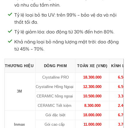
và nhu cầu tầm nhìn.
Tỷ lệ loại bỏ tia UV: trên 99% – bảo vệ da và nội
thất tối đa.
Tỷ lệ giảm lóa: dao động từ 30% đến hơn 80%.
Khả năng loại bỏ năng lượng mặt trời: dao động
từ 45% – 70%.
THƯƠNG HIỆU
DÒNG PHIM
TOÀN XE (VNĐ)
KÍNH LÁ
Crystalline PRO
18.300.000
6.500
Crystalline Hồng Ngoại
12.300.000
6.500
3M
CERAMIC hồng ngoại
10.500.000
3.300
CERAMIC Tiết kiệm
8.300.000
2.400
Gói đặc biệt
18.000.000
6.700
Inmax
Gói cao cấp
11.000.000
3.700