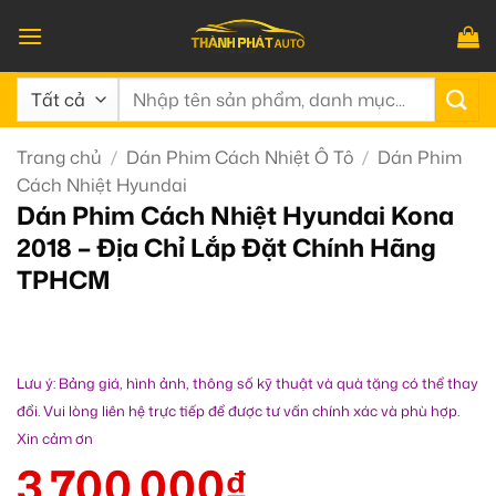
Bỏ
qua
nội
Tìm
dung
kiếm:
Trang chủ
/
Dán Phim Cách Nhiệt Ô Tô
/
Dán Phim
Cách Nhiệt Hyundai
Dán Phim Cách Nhiệt Hyundai Kona
2018 – Địa Chỉ Lắp Đặt Chính Hãng
TPHCM
Lưu ý: Bảng giá, hình ảnh, thông số kỹ thuật và quà tặng có thể thay
đổi. Vui lòng liên hệ trực tiếp để được tư vấn chính xác và phù hợp.
Xin cảm ơn
3.700.000
₫