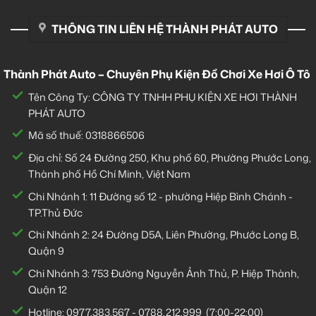
THÔNG TIN LIÊN HỆ THÀNH PHÁT AUTO
Thành Phát Auto – Chuyên Phụ Kiện Đồ Chơi Xe Hơi Ô Tô
Tên Công Ty: CÔNG TY TNHH PHỤ KIỆN XE HƠI THÀNH
PHÁT AUTO
Mã số thuế: 0318866506
Địa chỉ: Số 24 Đường 250, Khu phố 60, Phường Phước Long,
Thành phố Hồ Chí Minh, Việt Nam
Chi Nhánh 1:
11 Đường số 12 - phường Hiệp Bình Chánh -
TP.Thủ Đức
Chi Nhánh 2:
24 Đường D5A, Liên Phường, Phước Long B,
Quận 9
Chi Nhánh 3:
753 Đường Nguyễn Ảnh Thủ, P. Hiệp Thành,
Quận 12
Hotline:
0977.383.567
-
0788.212.999
(7:00-22:00)