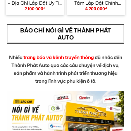
– Địa Chỉ Lắp Đặt Uy Tín
Tâm Lắp Đặt Chính
TPHCM
Hãng Giá Tốt TPHCM
2.100.000
₫
4.200.000
₫
BÁO CHÍ NÓI GÌ VỀ THÀNH PHÁT
AUTO
Nhiều
trang báo và kênh truyền thông
đã nhắc đến
Thành Phát Auto qua các câu chuyện về dịch vụ,
sản phẩm và hành trình phát triển thương hiệu
trong lĩnh vực phụ kiện ô tô.