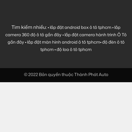
Tìm kiếm nhiều:
•
lắp đặt android box ô tô tphcm
•
lắp
camera 360 độ ô tô gần đây
•
lắp đặt camera hành trình Ô Tô
gần đây
•
lắp đặt màn hình android ô tô tphcm
•
độ đèn ô tô
tphcm
•
độ loa ô tô tphcm
© 2022 Bản quyền thuộc Thành Phát Auto