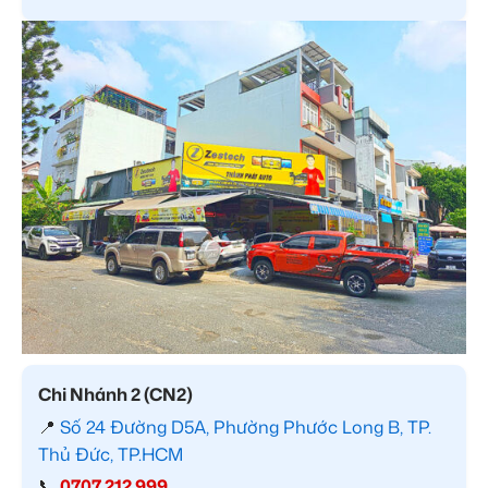
Chi Nhánh 2 (CN2)
📍
Số 24 Đường D5A, Phường Phước Long B, TP.
Thủ Đức, TP.HCM
📞
0707 212 999