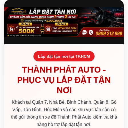
Lắp đặt tận nơi tại TP.HCM
THÀNH PHÁT AUTO -
PHỤC VỤ LẮP ĐẶT TẬN
NƠI
Khách tại Quận 7, Nhà Bè, Bình Chánh, Quận 8, Gò
Vấp, Tân Bình, Hóc Môn và các khu vực lân cận có
thể gửi thông tin xe để Thành Phát Auto kiểm tra khả
năng hỗ trợ lắp đặt tận nơi.