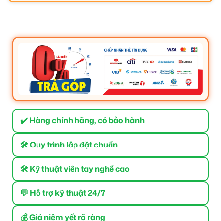
✔️ Hàng chính hãng, có bảo hành
🛠 Quy trình lắp đặt chuẩn
🛠 Kỹ thuật viên tay nghề cao
💬 Hỗ trợ kỹ thuật 24/7
💰 Giá niêm yết rõ ràng