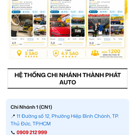
HỆ THỐNG CHI NHÁNH THÀNH PHÁT
AUTO
Chi Nhánh 1 (CN1)
📍
11 Đường số 12, Phường Hiệp Bình Chánh, TP.
Thủ Đức, TP.HCM
📞
0909 212 999