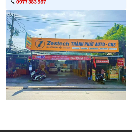
📞
0977 383 567