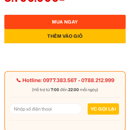
MUA NGAY
THÊM VÀO GIỎ
📞 Hotline:
0977.383.567
-
0788.212.999
(Hỗ trợ từ
7:00
đến
22:00
mỗi ngày)