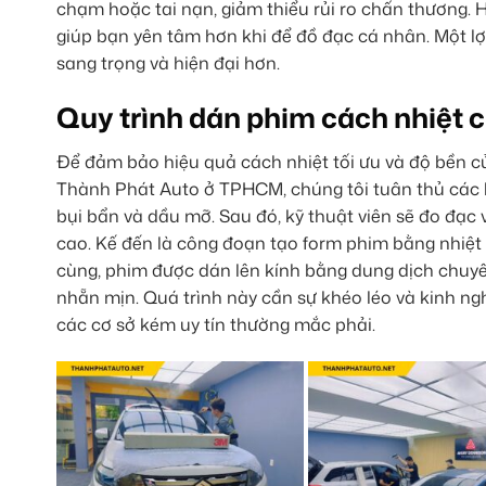
chạm hoặc tai nạn, giảm thiểu rủi ro chấn thương. H
giúp bạn yên tâm hơn khi để đồ đạc cá nhân. Một lợi
sang trọng và hiện đại hơn.
Quy trình dán phim cách nhiệt 
Để đảm bảo hiệu quả cách nhiệt tối ưu và độ bền của
Thành Phát Auto ở TPHCM, chúng tôi tuân thủ các bư
bụi bẩn và dầu mỡ. Sau đó, kỹ thuật viên sẽ đo đạc
cao. Kế đến là công đoạn tạo form phim bằng nhiệt
cùng, phim được dán lên kính bằng dung dịch chuyên
nhẵn mịn. Quá trình này cần sự khéo léo và kinh ng
các cơ sở kém uy tín thường mắc phải.