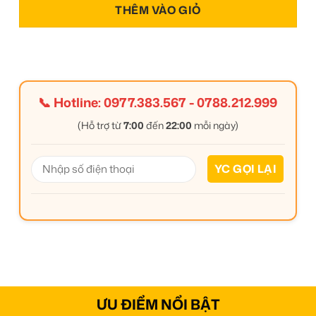
THÊM VÀO GIỎ
📞 Hotline:
0977.383.567
-
0788.212.999
(Hỗ trợ từ
7:00
đến
22:00
mỗi ngày)
ƯU ĐIỂM NỔI BẬT