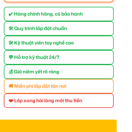
✔️ Hàng chính hãng, có bảo hành
🛠 Quy trình lắp đặt chuẩn
🛠 Kỹ thuật viên tay nghề cao
💬 Hỗ trợ kỹ thuật 24/7
💰 Giá niêm yết rõ ràng
🚚 Miễn phí lắp đặt tận nơi
❤️ Lắp xong hài lòng mới thu tiền