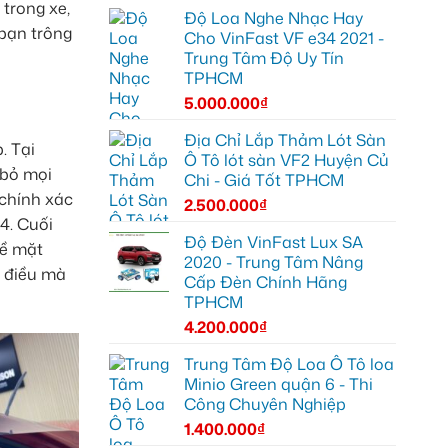
 trong xe,
Độ Loa Nghe Nhạc Hay
 bạn trông
Cho VinFast VF e34 2021 -
Trung Tâm Độ Uy Tín
TPHCM
5.000.000
₫
Địa Chỉ Lắp Thảm Lót Sàn
. Tại
Ô Tô lót sàn VF2 Huyện Củ
 bỏ mọi
Chi - Giá Tốt TPHCM
 chính xác
2.500.000
₫
4. Cuối
Độ Đèn VinFast Lux SA
bề mặt
2020 - Trung Tâm Nâng
, điều mà
Cấp Đèn Chính Hãng
TPHCM
4.200.000
₫
Trung Tâm Độ Loa Ô Tô loa
Minio Green quận 6 - Thi
Công Chuyên Nghiệp
1.400.000
₫