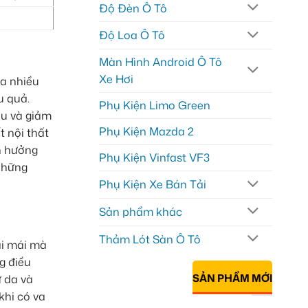
Độ Đèn Ô Tô
Độ Loa Ô Tô
Màn Hình Android Ô Tô
Xe Hơi
ủa nhiều
u quả.
Phụ Kiện Limo Green
ệu và giảm
Phụ Kiện Mazda 2
t nội thất
nh hưởng
Phụ Kiện Vinfast VF3
 những
Phụ Kiện Xe Bán Tải
Sản phẩm khác
Thảm Lót Sàn Ô Tô
ải mái mà
g điều
SẢN PHẨM MỚI
ư da và
khi có va