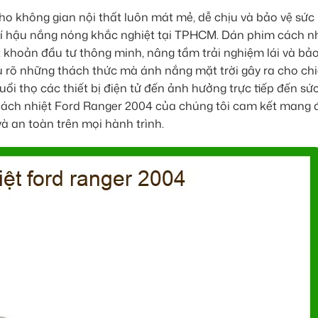
ho không gian nội thất luôn mát mẻ, dễ chịu và bảo vệ sức
 khí hậu nắng nóng khắc nghiệt tại TPHCM. Dán phim cách n
 khoản đầu tư thông minh, nâng tầm trải nghiệm lái và bảo
u rõ những thách thức mà ánh nắng mặt trời gây ra cho chi
uổi thọ các thiết bị điện tử đến ảnh hưởng trực tiếp đến sứ
m cách nhiệt Ford Ranger 2004 của chúng tôi cam kết mang đ
à an toàn trên mọi hành trình.