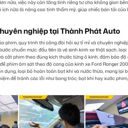
ơn nữa, việc này còn tăng tính riêng tư cho không gian bên
 ích nữa là nâng cao tính thẩm mỹ, giúp chiếc bán tải của
chuyên nghiệp tại Thành Phát Auto
 phim, quy trình thi công đòi hỏi sự tỉ mỉ và chuyên nghiệp
ớc chuẩn mực: đầu tiên là vệ sinh kính xe thật sạch, loại
 và cắt phim theo đúng kích thước từng ô kính, đảm bảo độ
 để phim ôm sát theo độ cong của kính xe Ford Ranger 200
 dụng, loại bỏ hoàn toàn bọt khí và nước thừa, mang lại 
hiệm để tránh các lỗi như bong tróc, bọt khí hay xước phim