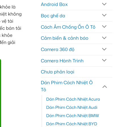
Android Box
 khỏe là
hiệt không
Bọc ghế da
 vệ tài
Cách Âm Chống Ồn Ô Tô
ếc bán tải
c khỏe
Cảm biến & cảnh báo
ến giải
Camera 360 độ
Camera Hành Trình
Chưa phân loại
Dán Phim Cách Nhiệt Ô
Tô
Dán Phim Cách Nhiệt Acura
Dán Phim Cách Nhiệt Audi
Dán Phim Cách Nhiệt BMW
Dán Phim Cách Nhiệt BYD