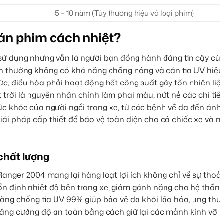
5 – 10 năm (Tùy thương hiệu và loại phim)
án phim cách nhiệt?
sử dụng nhưng vẫn là người bạn đồng hành đáng tin cậy c
 bản thường không có khả năng chống nóng và cản tia UV hiệ
ức, điều hòa phải hoạt động hết công suất gây tốn nhiên li
 trời là nguyên nhân chính làm phai màu, nứt nẻ các chi tiế
n sức khỏe của người ngồi trong xe, từ các bệnh về da đến ả
giải pháp cấp thiết để bảo vệ toàn diện cho cả chiếc xe và
 chất lượng
anger 2004 mang lại hàng loạt lợi ích không chỉ về sự tho
p ổn định nhiệt độ bên trong xe, giảm gánh nặng cho hệ thốn
ả năng chống tia UV 99% giúp bảo vệ da khỏi lão hóa, ung th
 tăng cường độ an toàn bằng cách giữ lại các mảnh kính vỡ 