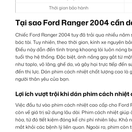
Thời gian bảo hành
Tại sao Ford Ranger 2004 cần d
Chiếc Ford Ranger 2004 tuy đã trải qua nhiều năm 
bác tài. Tuy nhiên, theo thời gian, kính xe nguyên
Điều này dẫn đến tình trạng khoang lái luôn nóng b
tuổi thọ hệ thống. Đặc biệt, ánh nắng gay gắt từ mặt
như taplo, vô lăng, ghế da, và gây hại trực tiếp đế
đến thị lực. Dán phim cách nhiệt chất lượng cao là 
người thân yêu của bạn.
Lợi ích vượt trội khi dán phim cách nhiệt
Việc đầu tư vào phim cách nhiệt cao cấp cho Ford R
còn về giá trị sử dụng lâu dài. Phim cách nhiệt giú
hòa, từ đó tiết kiệm đáng kể chi phí nhiên liệu. Kh
mắt khỏi các bệnh lý liên quan. Ngoài ra, phim còn