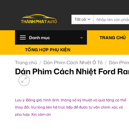
Bỏ
qua
nội
Tìm
kiếm:
dung
Danh mục
TRANG CHỦ
TỔNG HỢP PHỤ KIỆN
Trang chủ
/
Dán Phim Cách Nhiệt Ô Tô
/
Dán Phim
Dán Phim Cách Nhiệt Ford Ra
Lưu ý: Bảng giá, hình ảnh, thông số kỹ thuật và quà tặng có thể
thay đổi. Vui lòng liên hệ trực tiếp để được tư vấn chính xác và
phù hợp. Xin cảm ơn