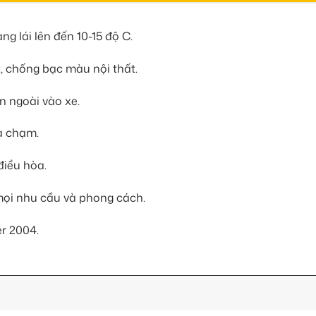
g lái lên đến 10-15 độ C.
, chống bạc màu nội thất.
n ngoài vào xe.
va chạm.
điều hòa.
mọi nhu cầu và phong cách.
er 2004.