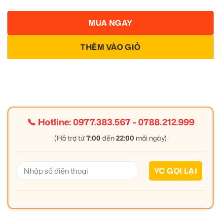
MUA NGAY
THÊM VÀO GIỎ
📞 Hotline:
0977.383.567
-
0788.212.999
(Hỗ trợ từ
7:00
đến
22:00
mỗi ngày)