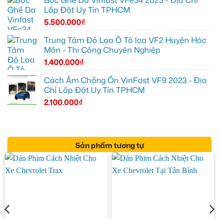
Bọc Ghế Da Vinfast VFe34 2023 - Địa Chỉ
Lắp Đặt Uy Tín TPHCM
5.500.000
₫
Trung Tâm Độ Loa Ô Tô loa VF2 Huyện Hóc
Môn - Thi Công Chuyên Nghiệp
1.400.000
₫
Cách Âm Chống Ồn VinFast VF9 2023 - Địa
Chỉ Lắp Đặt Uy Tín TPHCM
2.100.000
₫
Sản phẩm tương tự