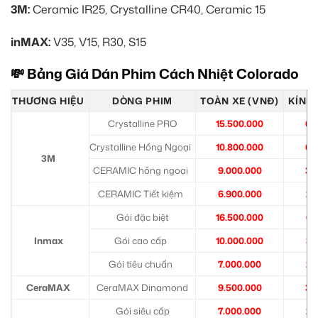
3M:
Ceramic IR25, Crystalline CR40, Ceramic 15
inMAX:
V35, V15, R30, S15
💸 Bảng Giá Dán Phim Cách Nhiệt Colorado
THƯƠNG HIỆU
DÒNG PHIM
TOÀN XE (VNĐ)
KÍNH 
Crystalline PRO
15.500.000
6.
Crystalline Hồng Ngoại
10.800.000
6.
3M
CERAMIC hồng ngoại
9.000.000
3.
CERAMIC Tiết kiệm
6.900.000
2.
Gói đặc biệt
16.500.000
6.
Inmax
Gói cao cấp
10.000.000
3.
Gói tiêu chuẩn
7.000.000
2.
CeraMAX
CeraMAX Dinamond
9.500.000
3.
Gói siêu cấp
7.000.000
2.