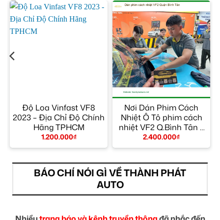
Độ Loa Vinfast VF8
Nơi Dán Phim Cách
2023 – Địa Chỉ Độ Chính
Nhiệt Ô Tô phim cách
Hãng TPHCM
nhiệt VF2 Q.Bình Tân –
Giá Tốt TPHCM
1.200.000
₫
2.400.000
₫
BÁO CHÍ NÓI GÌ VỀ THÀNH PHÁT
AUTO
Nhiều
trang báo và kênh truyền thông
đã nhắc đến