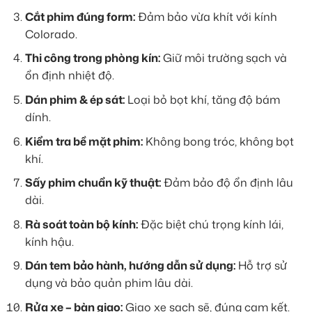
Cắt phim đúng form:
Đảm bảo vừa khít với kính
Colorado.
Thi công trong phòng kín:
Giữ môi trường sạch và
ổn định nhiệt độ.
Dán phim & ép sát:
Loại bỏ bọt khí, tăng độ bám
dính.
Kiểm tra bề mặt phim:
Không bong tróc, không bọt
khí.
Sấy phim chuẩn kỹ thuật:
Đảm bảo độ ổn định lâu
dài.
Rà soát toàn bộ kính:
Đặc biệt chú trọng kính lái,
kính hậu.
Dán tem bảo hành, hướng dẫn sử dụng:
Hỗ trợ sử
dụng và bảo quản phim lâu dài.
Rửa xe – bàn giao:
Giao xe sạch sẽ, đúng cam kết.