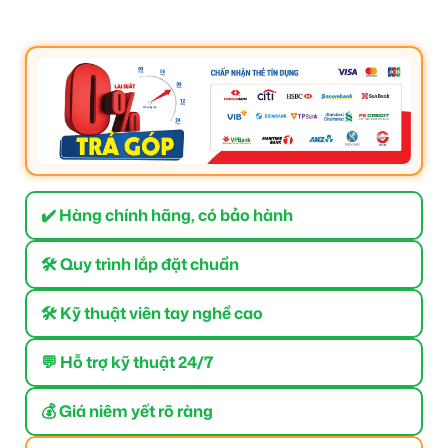
✔️ Hàng chính hãng, có bảo hành
🛠 Quy trình lắp đặt chuẩn
🛠 Kỹ thuật viên tay nghề cao
💬 Hỗ trợ kỹ thuật 24/7
💰 Giá niêm yết rõ ràng