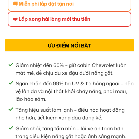
🚚 Miễn phí lắp đặt tận nơi
❤️ Lắp xong hài lòng mới thu tiền
ƯU ĐIỂM NỔI BẬT
Giảm nhiệt đến 60% – giữ cabin Chevrolet luôn
mát mẻ, dễ chịu dù xe đậu dưới nắng gắt.
Ngăn chặn đến 99% tia UV & tia hồng ngoại – bảo
vệ làn da và nội thất khỏi cháy nắng, phai màu,
lão hóa sớm.
Tăng hiệu suất làm lạnh – điều hòa hoạt động
nhẹ hơn, tiết kiệm xăng dầu đáng kể.
Giảm chói, tăng tầm nhìn – lái xe an toàn hơn
trong điều kiện nắng gắt hoặc ánh sáng mạnh.