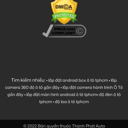
Tìm kiếm nhiều:
•
lắp đặt android box ô tô tphcm
•
lắp
camera 360 độ ô tô gần đây
•
lắp đặt camera hành trình Ô Tô
gần đây
•
lắp đặt màn hình android ô tô tphcm
•
độ đèn ô tô
tphcm
•
độ loa ô tô tphcm
© 2022 Bản quyền thuộc Thành Phát Auto