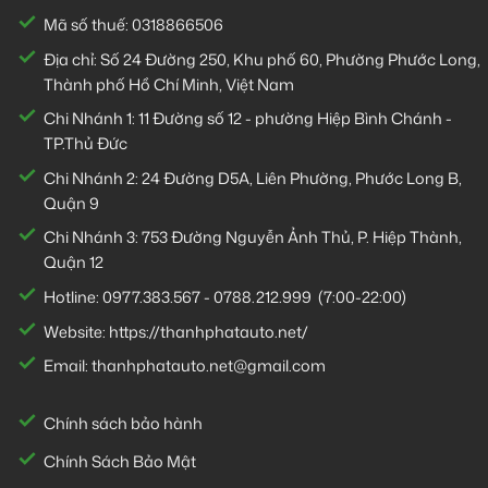
Mã số thuế: 0318866506
Địa chỉ: Số 24 Đường 250, Khu phố 60, Phường Phước Long,
Thành phố Hồ Chí Minh, Việt Nam
Chi Nhánh 1:
11 Đường số 12 - phường Hiệp Bình Chánh -
TP.Thủ Đức
Chi Nhánh 2:
24 Đường D5A, Liên Phường, Phước Long B,
Quận 9
Chi Nhánh 3:
753 Đường Nguyễn Ảnh Thủ, P. Hiệp Thành,
Quận 12
Hotline:
0977.383.567
-
0788.212.999
(7:00-22:00)
Website:
https://thanhphatauto.net/
Email:
thanhphatauto.net@gmail.com
Chính sách bảo hành
Chính Sách Bảo Mật