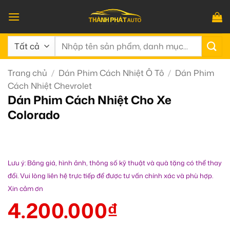
Bỏ
qua
nội
Tìm
dung
kiếm:
Trang chủ
/
Dán Phim Cách Nhiệt Ô Tô
/
Dán Phim
Cách Nhiệt Chevrolet
Dán Phim Cách Nhiệt Cho Xe
Colorado
Lưu ý: Bảng giá, hình ảnh, thông số kỹ thuật và quà tặng có thể thay
đổi. Vui lòng liên hệ trực tiếp để được tư vấn chính xác và phù hợp.
Xin cảm ơn
4.200.000
₫