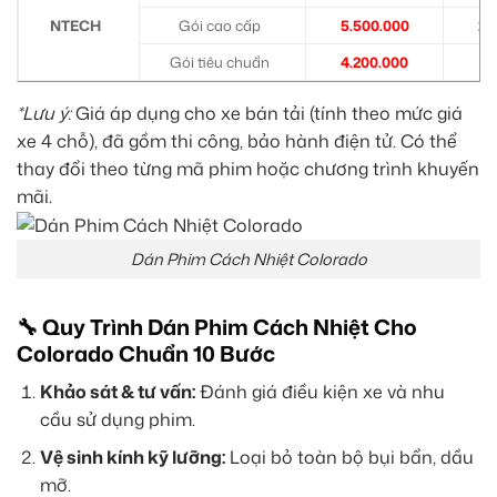
NTECH
Gói cao cấp
5.500.000
2.
Gói tiêu chuẩn
4.200.000
1.
*Lưu ý:
Giá áp dụng cho xe bán tải (tính theo mức giá
xe 4 chỗ), đã gồm thi công, bảo hành điện tử. Có thể
thay đổi theo từng mã phim hoặc chương trình khuyến
mãi.
Dán Phim Cách Nhiệt Colorado
🔧 Quy Trình Dán Phim Cách Nhiệt Cho
Colorado Chuẩn 10 Bước
Khảo sát & tư vấn:
Đánh giá điều kiện xe và nhu
cầu sử dụng phim.
Vệ sinh kính kỹ lưỡng:
Loại bỏ toàn bộ bụi bẩn, dầu
mỡ.