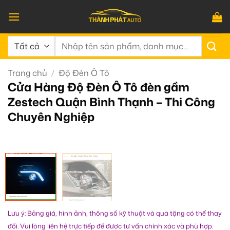
Bỏ
qua
nội
Tìm
dung
kiếm:
Trang chủ
/
Độ Đèn Ô Tô
Cửa Hàng Độ Đèn Ô Tô đèn gầm
Zestech Quận Bình Thạnh – Thi Công
Chuyên Nghiệp
Lưu ý: Bảng giá, hình ảnh, thông số kỹ thuật và quà tặng có thể thay
đổi. Vui lòng liên hệ trực tiếp để được tư vấn chính xác và phù hợp.