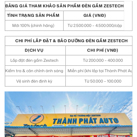
M30 Ultra
4tr5
BẢNG GIÁ THAM KHẢO SẢN PHẨM ĐÈN GẦM ZESTECH
TÌNH TRẠNG SẢN PHẨM
GIÁ (VNĐ)
Aozoom EX3
5tr
Mới 100% (chính hãng)
Từ 2.500.000 – 4.500.000/cặp
CHI PHÍ LẮP ĐẶT & BẢO DƯỠNG ĐÈN GẦM ZESTECH
DỊCH VỤ
CHI PHÍ (VNĐ)
Lắp đặt đèn gầm Zestech
Từ 200.000 – 400.000
Kiểm tra & căn chỉnh ánh sáng
Miễn phí (khi lắp tại Thành Phát Auto
Vệ sinh đèn định kỳ
Từ 50.000 – 100.000