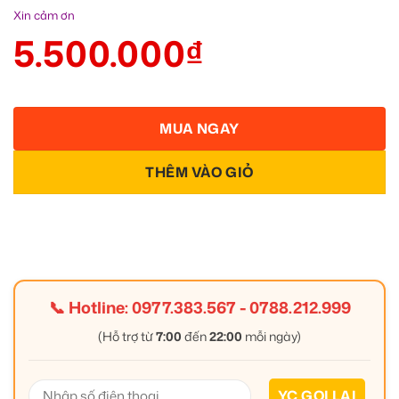
Xin cảm ơn
5.500.000
₫
MUA NGAY
THÊM VÀO GIỎ
📞 Hotline:
0977.383.567
-
0788.212.999
(Hỗ trợ từ
7:00
đến
22:00
mỗi ngày)