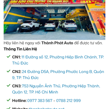
Hãy liên hệ ngay với
Thành Phát Auto
để được tư vấn.
Thông Tin Liên Hệ
CN1:
11 Đường số 12, Phường Hiệp Bình Chánh, TP.
Thủ Đức
CN2:
24 Đường D5A, Phường Phước Long B, Quận
9, TP. Thủ Đức
CN3:
753 Nguyễn Ảnh Thủ, Phường Hiệp Thành,
Quận 12, TP. Hồ Chí Minh
Hotline:
0977 383 567
–
0788 212 999
Website:
thanhphatauto.net