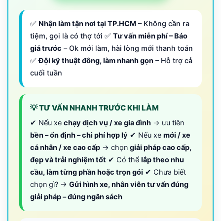
✅
Nhận làm tận nơi tại TP.HCM
– Không cần ra
tiệm, gọi là có thợ tới ✅
Tư vấn miễn phí – Báo
giá trước
– Ok mới làm, hài lòng mới thanh toán
✅
Đội kỹ thuật đông, làm nhanh gọn
– Hỗ trợ cả
cuối tuần
💡 TƯ VẤN NHANH TRƯỚC KHI LÀM
✔ Nếu xe
chạy dịch vụ / xe gia đình
→ ưu tiên
bền – ổn định – chi phí hợp lý
✔ Nếu xe
mới / xe
cá nhân / xe cao cấp
→ chọn
giải pháp cao cấp,
đẹp và trải nghiệm tốt
✔ Có thể
lắp theo nhu
cầu, làm từng phần hoặc trọn gói
✔ Chưa biết
chọn gì? →
Gửi hình xe, nhân viên tư vấn đúng
giải pháp – đúng ngân sách