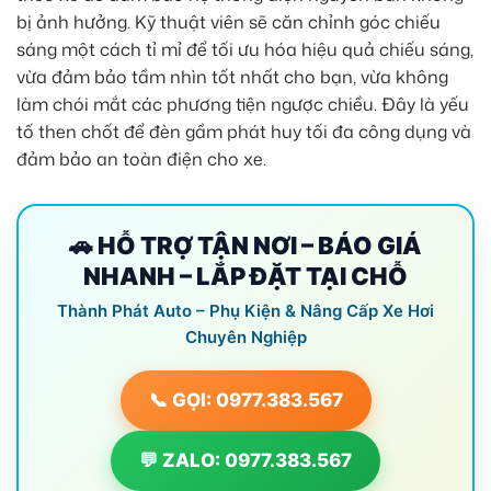
bị ảnh hưởng. Kỹ thuật viên sẽ căn chỉnh góc chiếu
sáng một cách tỉ mỉ để tối ưu hóa hiệu quả chiếu sáng,
vừa đảm bảo tầm nhìn tốt nhất cho bạn, vừa không
làm chói mắt các phương tiện ngược chiều. Đây là yếu
tố then chốt để đèn gầm phát huy tối đa công dụng và
đảm bảo an toàn điện cho xe.
🚗 HỖ TRỢ TẬN NƠI – BÁO GIÁ
NHANH – LẮP ĐẶT TẠI CHỖ
Thành Phát Auto – Phụ Kiện & Nâng Cấp Xe Hơi
Chuyên Nghiệp
📞 GỌI: 0977.383.567
💬 ZALO: 0977.383.567