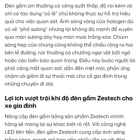
Đèn gầm zin thường có công suất thấp, độ rọi kém và
chỉ có tác dụng “có lệ” chứ không thực sự hỗ trợ hiệu
quả cho việc quan sát. Ánh sáng vàng của halogen dù
có vẻ “phá sương” nhưng lại không đủ mạnh để xuyên
qua màn sương dày hay màn mưa trắng xóa. Chùm
sáng hẹp của chúng cũng không thể chiếu rộng ra hai
bên lề đường, nơi thường có chướng ngại vật bất ngờ
hoặc các biển báo quan trọng. Điều này buộc người lái
phải căng mắt quan sát, dẫn đến mệt mỏi, phản ứng
chậm và giảm đi sự thoải mái cho cả gia đình trong
những chuyến đi dài.
Lợi ích vượt trội khi độ đèn gầm Zestech cho
xe gia đình
Nâng cấp đèn gầm bằng sản phẩm Zestech chính
hãng sẽ mang lại sự khác biệt rõ rệt. Với công nghệ
LED tiên tiến, đèn gầm Zestech cung cấp ánh sáng
trắng sáng, mạnh mẽ hơn gấp nhiều lần so với đèn