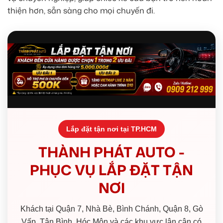
thiện hơn, sẵn sàng cho mọi chuyến đi.
Lắp đặt tận nơi tại TP.HCM
THÀNH PHÁT AUTO -
PHỤC VỤ LẮP ĐẶT TẬN
NƠI
Khách tại Quận 7, Nhà Bè, Bình Chánh, Quận 8, Gò
Vấp, Tân Bình, Hóc Môn và các khu vực lân cận có