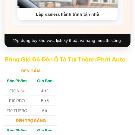
Lắp camera hành trình tận nhà
*Áp dụng tùy khu vực, lịch kỹ thuật và hạng mục thi công.
Bảng Giá Độ Đèn Ô Tô Tại Thành Phát Auto
ĐÈN GẦM
Sản Phẩm
Giá Bán
F10 New
4tr2
F10 PRO
5tr5
F10 TURBO
6tr
ĐÈN TRỢ SÁNG
Sản Phẩm
Giá Bán