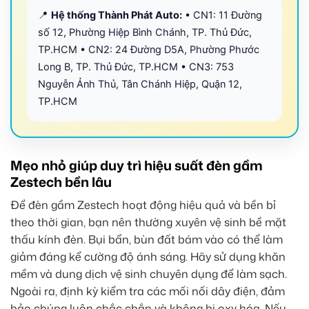
📍
Hệ thống Thành Phát Auto:
• CN1: 11 Đường
số 12, Phường Hiệp Bình Chánh, TP. Thủ Đức,
TP.HCM • CN2: 24 Đường D5A, Phường Phước
Long B, TP. Thủ Đức, TP.HCM • CN3: 753
Nguyễn Ảnh Thủ, Tân Chánh Hiệp, Quận 12,
TP.HCM
Mẹo nhỏ giúp duy trì hiệu suất đèn gầm
Zestech bền lâu
Để đèn gầm Zestech hoạt động hiệu quả và bền bỉ
theo thời gian, bạn nên thường xuyên vệ sinh bề mặt
thấu kính đèn. Bụi bẩn, bùn đất bám vào có thể làm
giảm đáng kể cường độ ánh sáng. Hãy sử dụng khăn
mềm và dung dịch vệ sinh chuyên dụng để làm sạch.
Ngoài ra, định kỳ kiểm tra các mối nối dây điện, đảm
bảo chúng luôn chắc chắn và không bị oxy hóa. Nếu