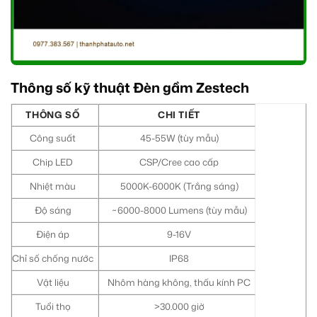
Thông số kỹ thuật Đèn gầm Zestech
THÔNG SỐ
CHI TIẾT
Công suất
45-55W (tùy mẫu)
Chip LED
CSP/Cree cao cấp
Nhiệt màu
5000K-6000K (Trắng sáng)
Độ sáng
~6000-8000 Lumens (tùy mẫu)
Điện áp
9-16V
Chỉ số chống nước
IP68
Vật liệu
Nhôm hàng không, thấu kính PC
Tuổi thọ
>30.000 giờ