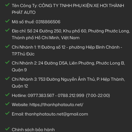
Tên Công Ty: CÔNG TY TNHH PHỤ KIỆN XE HƠI THÀNH
PHÁT AUTO
Mã số thuế: 0318866506
Địa chỉ: Số 24 Đường 250, Khu phố 60, Phường Phước Long,
Thành phố Hồ Chí Minh, Việt Nam
Chi Nhánh 1:
11 Đường số 12 - phường Hiệp Bình Chánh -
TP.Thủ Đức
Chi Nhánh 2:
24 Đường D5A, Liên Phường, Phước Long B,
Quận 9
Chi Nhánh 3:
753 Đường Nguyễn Ảnh Thủ, P. Hiệp Thành,
Quận 12
Hotline:
0977.383.567
-
0788.212.999
(7:00-22:00)
Website:
https://thanhphatauto.net/
Email:
thanhphatauto.net@gmail.com
Chính sách bảo hành