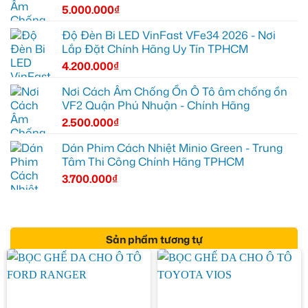
5.000.000
₫
Độ Đèn Bi LED VinFast VFe34 2026 - Nơi
Lắp Đặt Chính Hãng Uy Tín TPHCM
4.200.000
₫
Nơi Cách Âm Chống Ồn Ô Tô âm chống ồn
VF2 Quận Phú Nhuận - Chính Hãng
2.500.000
₫
Dán Phim Cách Nhiệt Minio Green - Trung
Tâm Thi Công Chính Hãng TPHCM
3.700.000
₫
Sản phẩm tương tự