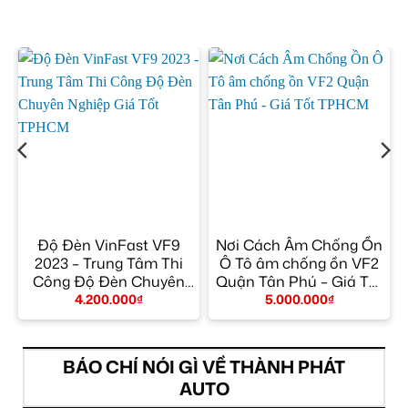
Độ Đèn VinFast VF9
Nơi Cách Âm Chống Ồn
2023 – Trung Tâm Thi
Ô Tô âm chống ồn VF2
Công Độ Đèn Chuyên
Quận Tân Phú – Giá Tốt
Nghiệp Giá Tốt TPHCM
TPHCM
4.200.000
₫
5.000.000
₫
BÁO CHÍ NÓI GÌ VỀ THÀNH PHÁT
AUTO