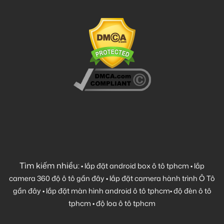
Tìm kiếm nhiều:
•
lắp đặt android box ô tô tphcm
•
lắp
camera 360 độ ô tô gần đây
•
lắp đặt camera hành trình Ô Tô
gần đây
•
lắp đặt màn hình android ô tô tphcm
•
độ đèn ô tô
tphcm
•
độ loa ô tô tphcm