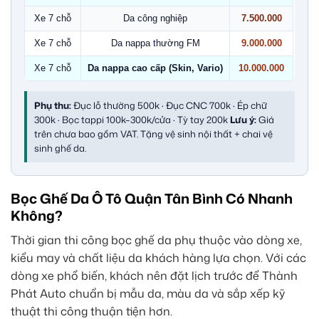
Xe 7 chỗ
Da công nghiệp
7.500.000
Xe 7 chỗ
Da nappa thường FM
9.000.000
Xe 7 chỗ
Da nappa cao cấp (Skin, Vario)
10.000.000
Phụ thu:
Đục lỗ thường 500k · Đục CNC 700k · Ép chữ
300k · Bọc tappi 100k–300k/cửa · Tỳ tay 200k
Lưu ý:
Giá
trên chưa bao gồm VAT. Tặng vệ sinh nội thất + chai vệ
sinh ghế da.
Bọc Ghế Da Ô Tô Quận Tân Bình Có Nhanh
Không?
Thời gian thi công bọc ghế da phụ thuộc vào dòng xe,
kiểu may và chất liệu da khách hàng lựa chọn. Với các
dòng xe phổ biến, khách nên đặt lịch trước để Thành
Phát Auto chuẩn bị mẫu da, màu da và sắp xếp kỹ
thuật thi công thuận tiện hơn.