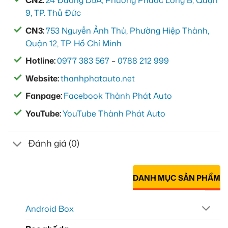
CN2:
24 Đường D5A, Phường Phước Long B, Quận
9, TP. Thủ Đức
CN3:
753 Nguyễn Ảnh Thủ, Phường Hiệp Thành,
Quận 12, TP. Hồ Chí Minh
Hotline:
0977 383 567
–
0788 212 999
Website:
thanhphatauto.net
Fanpage:
Facebook Thành Phát Auto
YouTube:
YouTube Thành Phát Auto
Đánh giá (0)
DANH MỤC SẢN PHẨM
Android Box