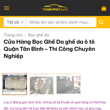
Bỏ
qua
nội
Tìm
dung
kiếm:
Trang chủ
/
Bọc ghế da
Cửa Hàng Bọc Ghế Da ghế da ô tô
Quận Tân Bình – Thi Công Chuyên
Nghiệp
Lưu ý: Bảng giá, hình ảnh, thông số kỹ thuật và quà tặng có thể thay
đổi. Vui lòng liên hệ trực tiếp để được tư vấn chính xác và phù hợp.