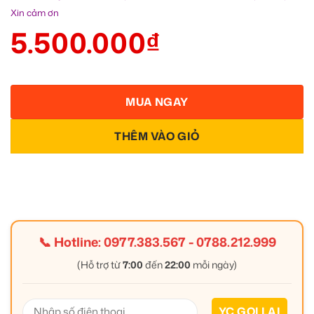
Xin cảm ơn
5.500.000
₫
MUA NGAY
THÊM VÀO GIỎ
📞 Hotline:
0977.383.567
-
0788.212.999
(Hỗ trợ từ
7:00
đến
22:00
mỗi ngày)