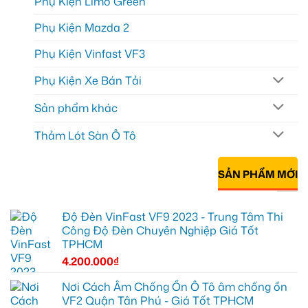
Phụ Kiện Limo Green
Phụ Kiện Mazda 2
Phụ Kiện Vinfast VF3
Phụ Kiện Xe Bán Tải
Sản phẩm khác
Thảm Lót Sàn Ô Tô
SẢN PHẨM MỚI
Độ Đèn VinFast VF9 2023 - Trung Tâm Thi
Công Độ Đèn Chuyên Nghiệp Giá Tốt
TPHCM
4.200.000
₫
Nơi Cách Âm Chống Ồn Ô Tô âm chống ồn
VF2 Quận Tân Phú - Giá Tốt TPHCM