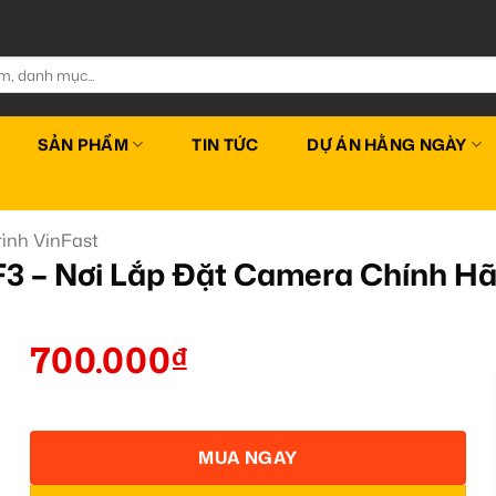
SẢN PHẨM
TIN TỨC
DỰ ÁN HẰNG NGÀY
ình VinFast
VF3 – Nơi Lắp Đặt Camera Chính 
700.000
₫
MUA NGAY