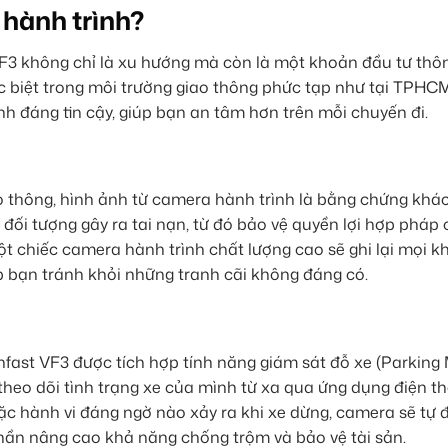
 hành trình?
 VF3 không chỉ là xu hướng mà còn là một khoản đầu tư thô
Đặc biệt trong môi trường giao thông phức tạp như tại TPHC
h đáng tin cậy, giúp bạn an tâm hơn trên mỗi chuyến đi.
o thông, hình ảnh từ camera hành trình là bằng chứng khá
 đối tượng gây ra tai nạn, từ đó bảo vệ quyền lợi hợp pháp
t chiếc camera hành trình chất lượng cao sẽ ghi lại mọi 
úp bạn tránh khỏi những tranh cãi không đáng có.
fast VF3 được tích hợp tính năng giám sát đỗ xe (Parking
heo dõi tình trạng xe của mình từ xa qua ứng dụng điện th
oặc hành vi đáng ngờ nào xảy ra khi xe dừng, camera sẽ tự 
phần nâng cao khả năng chống trộm và bảo vệ tài sản.