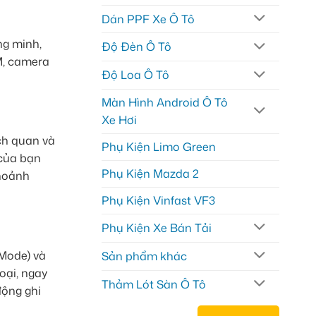
Dán PPF Xe Ô Tô
ng minh,
Độ Đèn Ô Tô
M, camera
Độ Loa Ô Tô
Màn Hình Android Ô Tô
Xe Hơi
ch quan và
Phụ Kiện Limo Green
 của bạn
Phụ Kiện Mazda 2
khoảnh
Phụ Kiện Vinfast VF3
Phụ Kiện Xe Bán Tải
 Mode) và
Sản phẩm khác
oại, ngay
Thảm Lót Sàn Ô Tô
động ghi