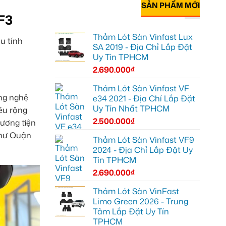
SẢN PHẨM MỚI
F3
Thảm Lót Sàn Vinfast Lux
u tính
SA 2019 - Địa Chỉ Lắp Đặt
Uy Tín TPHCM
2.690.000
₫
Thảm Lót Sàn Vinfast VF
ông nghệ
e34 2021 - Địa Chỉ Lắp Đặt
Uy Tín Nhất TPHCM
êu rộng
2.500.000
₫
ương tiện
như Quận
Thảm Lót Sàn Vinfast VF9
2024 - Địa Chỉ Lắp Đặt Uy
Tín TPHCM
2.690.000
₫
Thảm Lót Sàn VinFast
Limo Green 2026 - Trung
Tâm Lắp Đặt Uy Tín
TPHCM