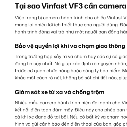
Tại sao Vinfast VF3 cần camera
Việc trang bị camera hành trình cho chiếc Vinfast
mang lại nhiều lợi ích thiết thực cho người dùng. 
hành trình đóng vai trò như một người bạn đồng hàn
Bảo vệ quyền lợi khi va chạm giao thông
Trong trường hợp xảy ra va chạm hay các sự cố gia
đáng tin cậy nhất. Nó giúp xác định rõ nguyên nhân,
trước cơ quan chức năng hoặc công ty bảo hiểm. Mộ
khắc một cách rõ nét, không bỏ sót chi tiết nào, gi
Giám sát xe từ xa và chống trộm
Nhiều mẫu camera hành trình hiện đại dành cho Vin
kết nối điện toán đám mây. Điều này cho phép bạn t
cả khi xe đang đỗ tại bãi. Nếu có bất kỳ va chạm h
hình và gửi cảnh báo đến điện thoại của bạn, góp 