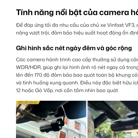
Tính năng nổi bật của camera h
Để đáp ứng tối đa nhu cầu của chủ xe Vinfast VF3, 
năng vượt trội, đảm bảo hiệu suất hoạt động ổn địn
Ghi hình sắc nét ngày đêm và góc rộng
Các camera hành trình cao cấp thường sử dụng cảm 
WDR/HDR, giúp ghi lại hình ảnh rõ nét ngay cả tron
lên đến 170 độ đảm bảo bao quát toàn bộ khung cản
và tình huống xung quanh. Điều này đặc biệt hữu í
12 hoặc Gò Vấp, nơi cần tầm nhìn bao quát.