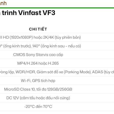
trình Vinfast VF3
CHI TIẾT
ll HD (1920x1080P) hoặc 2K/4K (tùy phiên bản)
0° (ống kính trước), 140° (ống kính sau – nếu có)
CMOS Sony Starvis cao cấp
MP4/H.264 hoặc H.265
vòng lặp, WDR/HDR, Giám sát đỗ xe (Parking Mode), ADAS (tùy c
Wi-Fi, GPS tích hợp
MicroSD Class 10, tối đa 128GB/256GB
DC 12V (cắm tẩu hoặc đấu nối cứng)
-20°C đến 70°C