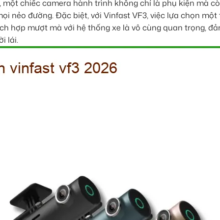
, một chiếc camera hành trình không chỉ là phụ kiện mà cò
ọi nẻo đường. Đặc biệt, với Vinfast VF3, việc lựa chọn một t
ích hợp mượt mà với hệ thống xe là vô cùng quan trọng, đ
 lái.