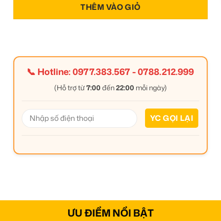
THÊM VÀO GIỎ
📞 Hotline:
0977.383.567
-
0788.212.999
(Hỗ trợ từ
7:00
đến
22:00
mỗi ngày)
ƯU ĐIỂM NỔI BẬT