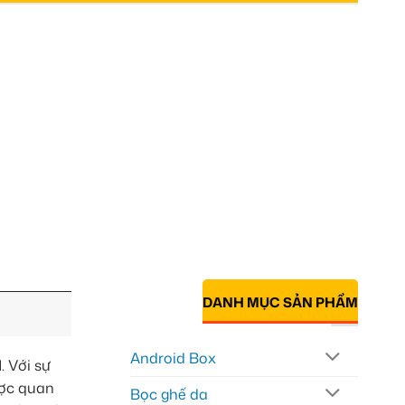
DANH MỤC SẢN PHẨM
Android Box
 Với sự
ược quan
Bọc ghế da