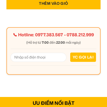
THÊM VÀO GIỎ
📞 Hotline:
0977.383.567
-
0788.212.999
(Hỗ trợ từ
7:00
đến
22:00
mỗi ngày)
ƯU ĐIỂM NỔI BẬT