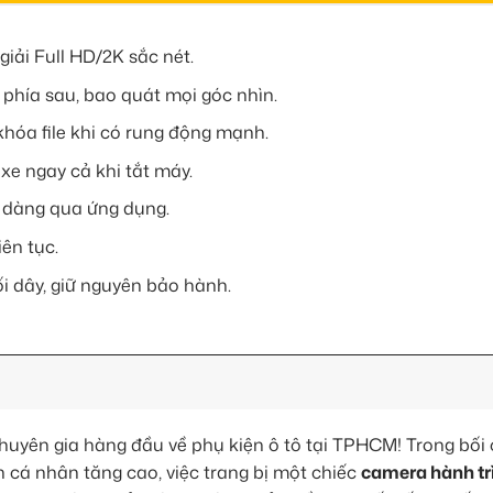
giải Full HD/2K sắc nét.
 phía sau, bao quát mọi góc nhìn.
hóa file khi có rung động mạnh.
xe ngay cả khi tắt máy.
dễ dàng qua ứng dụng.
iên tục.
i dây, giữ nguyên bảo hành.
uyên gia hàng đầu về phụ kiện ô tô tại TPHCM! Trong bối 
 cá nhân tăng cao, việc trang bị một chiếc
camera hành tr