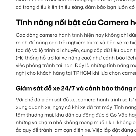
cả trong điều kiện thiếu sáng, đảm bảo bạn luôn có
Tính năng nổi bật của Camera h
Các dòng camera hành trình hiện nay không chỉ dừn
minh để nâng cao trải nghiệm lái xe và bảo vệ xe hi
tọa độ và lộ trình di chuyển, cung cấp dữ liệu quan
(Hệ thống hỗ trợ lái xe nâng cao) như cảnh báo lệch
việc phòng tránh tai nạn. Đây là những tính năng 
nghị cho khách hàng tại TPHCM khi lựa chọn camer
Giám sát đỗ xe 24/7 và cảnh báo thông 
Với chế độ giám sát đỗ xe, camera hành trình sẽ tự
xung quanh xe, ngay cả khi xe đã tắt máy. Tính năn
tâm thương mại, khu dân cư đông đúc ở Gò Vấp hay Q
những va chạm nhỏ không mong muốn khi không có c
ắc quy để tránh làm cạn điện xe. Việc lắp đặt đúng