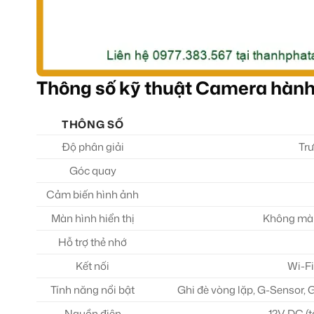
Thông số kỹ thuật Camera hành
THÔNG SỐ
Độ phân giải
Trư
Góc quay
Cảm biến hình ảnh
Màn hình hiển thị
Không màn 
Hỗ trợ thẻ nhớ
Kết nối
Wi-Fi
Tính năng nổi bật
Ghi đè vòng lặp, G-Sensor,
Nguồn điện
12V DC (t