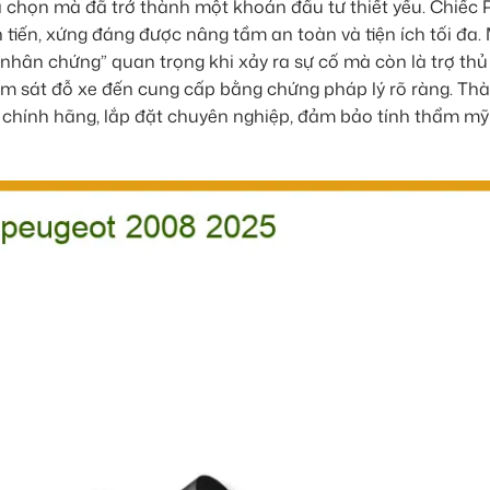
a chọn mà đã trở thành một khoản đầu tư thiết yếu. Chiếc
n tiến, xứng đáng được nâng tầm an toàn và tiện ích tối đa.
“nhân chứng” quan trọng khi xảy ra sự cố mà còn là trợ thủ
iám sát đỗ xe đến cung cấp bằng chứng pháp lý rõ ràng. Th
 chính hãng, lắp đặt chuyên nghiệp, đảm bảo tính thẩm mỹ