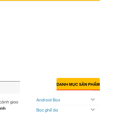
DANH MỤC SẢN PHẨM
Android Box
cảnh giao
ình
Bọc ghế da