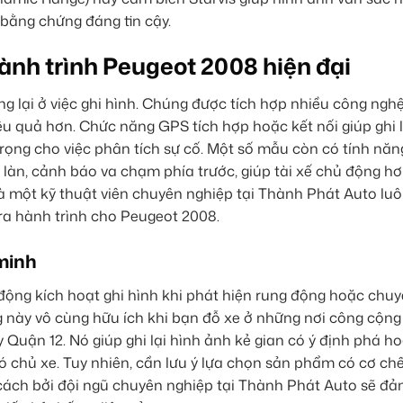
 bằng chứng đáng tin cậy.
ành trình Peugeot 2008 hiện đại
g lại ở việc ghi hình. Chúng được tích hợp nhiều công ngh
ệu quả hơn. Chức năng GPS tích hợp hoặc kết nối giúp ghi l
 trọng cho việc phân tích sự cố. Một số mẫu còn có tính nă
 làn, cảnh báo va chạm phía trước, giúp tài xế chủ động hơ
mà một kỹ thuật viên chuyên nghiệp tại Thành Phát Auto lu
a hành trình cho Peugeot 2008.
minh
 động kích hoạt ghi hình khi phát hiện rung động hoặc chu
g này vô cùng hữu ích khi bạn đỗ xe ở những nơi công cộng
uận 12. Nó giúp ghi lại hình ảnh kẻ gian có ý định phá h
hủ xe. Tuy nhiên, cần lưu ý lựa chọn sản phẩm có cơ chế
 cách bởi đội ngũ chuyên nghiệp tại Thành Phát Auto sẽ đả