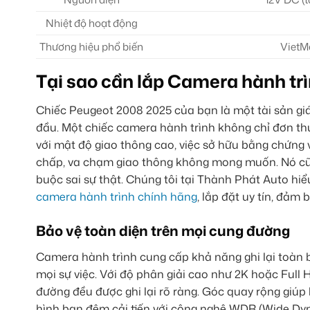
Nhiệt độ hoạt động
Thương hiệu phổ biến
VietM
Tại sao cần lắp Camera hành tr
Chiếc Peugeot 2008 2025 của bạn là một tài sản giá t
đầu. Một chiếc camera hành trình không chỉ đơn thuầ
với mật độ giao thông cao, việc sở hữu bằng chứng 
chấp, va chạm giao thông không mong muốn. Nó cũn
buộc sai sự thật. Chúng tôi tại Thành Phát Auto 
camera hành trình chính hãng
, lắp đặt uy tín, đảm
Bảo vệ toàn diện trên mọi cung đường
Camera hành trình cung cấp khả năng ghi lại toàn b
mọi sự việc. Với độ phân giải cao như 2K hoặc Full H
đường đều được ghi lại rõ ràng. Góc quay rộng giúp
hình ban đêm cải tiến với công nghệ WDR (Wide Dyn