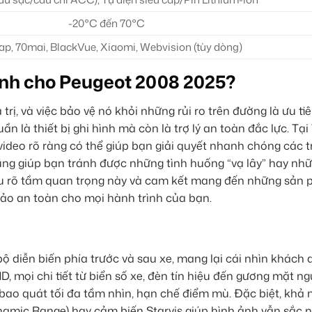
-20°C đến 70°C
ap, 70mai, BlackVue, Xiaomi, Webvision (tùy dòng)
ình cho Peugeot 2008 2025?
rị, và việc bảo vệ nó khỏi những rủi ro trên đường là ưu ti
n là thiết bị ghi hình mà còn là trợ lý an toàn đắc lực. Tạ
video rõ ràng có thể giúp bạn giải quyết nhanh chóng các 
g giúp bạn tránh được những tình huống “vạ lây” hay nh
hiểu rõ tầm quan trọng này và cam kết mang đến những sản
 bảo an toàn cho mọi hành trình của bạn.
ộ diễn biến phía trước và sau xe, mang lại cái nhìn khách 
D, mọi chi tiết từ biển số xe, đèn tín hiệu đến gương mặt ng
 bao quát tối đa tầm nhìn, hạn chế điểm mù. Đặc biệt, khả 
amic Range) hay cảm biến Starvis giúp hình ảnh vẫn sắc n