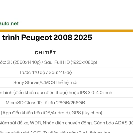
 trình Peugeot 2008 2025
CHI TIẾT
ớc: 2K (2560x1440p) / Sau: Full HD (1920x1080p)
Trước: 170 độ / Sau: 140 độ
Sony Starvis/CMOS thế hệ mới
hình (điều khiển qua điện thoại) hoặc IPS 3.0-4.0 inch
MicroSD Class 10, tối đa 128GB/256GB
 (App điều khiển trên iOS/Android), GPS (tùy chọn)
 Giám sát đỗ xe, WDR, Nhận diện chuyển động, Cảnh báo ADAS (t
ẩu sạc/cầu chì ACC), Tụ điện siêu cấp/Pin Lithium-ion