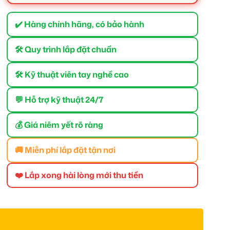
✔️ Hàng chính hãng, có bảo hành
🛠 Quy trình lắp đặt chuẩn
🛠 Kỹ thuật viên tay nghề cao
💬 Hỗ trợ kỹ thuật 24/7
💰 Giá niêm yết rõ ràng
🚚 Miễn phí lắp đặt tận nơi
❤️ Lắp xong hài lòng mới thu tiền