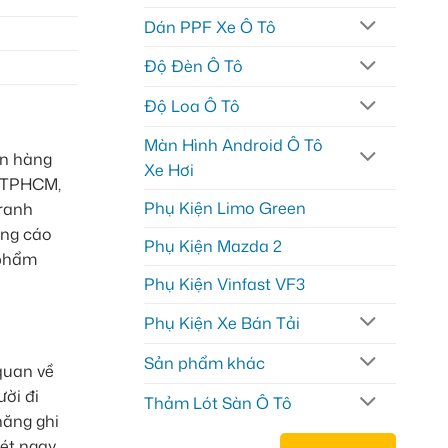
Dán PPF Xe Ô Tô
Độ Đèn Ô Tô
Độ Loa Ô Tô
Màn Hình Android Ô Tô
ên hàng
Xe Hơi
i TPHCM,
Phụ Kiện Limo Green
tranh
ững cáo
Phụ Kiện Mazda 2
 phẩm
Phụ Kiện Vinfast VF3
Phụ Kiện Xe Bán Tải
Sản phẩm khác
quan về
ười đi
Thảm Lót Sàn Ô Tô
năng ghi
ét ngay