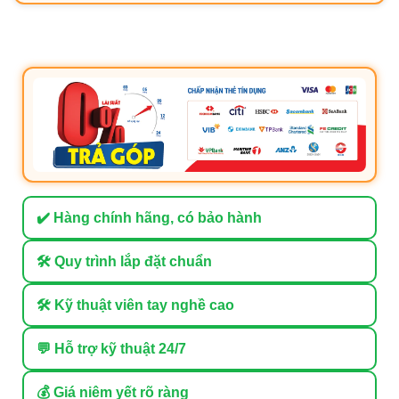
✔️ Hàng chính hãng, có bảo hành
🛠 Quy trình lắp đặt chuẩn
🛠 Kỹ thuật viên tay nghề cao
💬 Hỗ trợ kỹ thuật 24/7
💰 Giá niêm yết rõ ràng