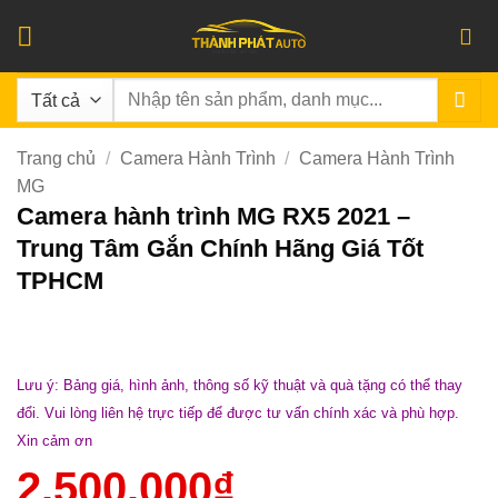
Bỏ
qua
nội
Tìm
dung
kiếm:
Trang chủ
/
Camera Hành Trình
/
Camera Hành Trình
MG
Camera hành trình MG RX5 2021 –
Trung Tâm Gắn Chính Hãng Giá Tốt
TPHCM
Lưu ý: Bảng giá, hình ảnh, thông số kỹ thuật và quà tặng có thể thay
đổi. Vui lòng liên hệ trực tiếp để được tư vấn chính xác và phù hợp.
Xin cảm ơn
2.500.000
₫