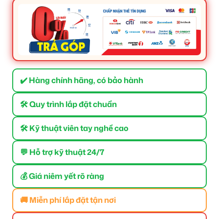
✔️ Hàng chính hãng, có bảo hành
🛠 Quy trình lắp đặt chuẩn
🛠 Kỹ thuật viên tay nghề cao
💬 Hỗ trợ kỹ thuật 24/7
💰 Giá niêm yết rõ ràng
🚚 Miễn phí lắp đặt tận nơi