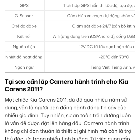
GPS
Tích hợp GPS hiển thị tốc độ, tọa độ, cả
G-Sensor
Cảm biến va chạm tự động khóa và bả
Chế độ đỗ xe
Giám sát đỗ xe 24/7 (cần bộ kit ng
Kết nối
Wifi (ứng dụng trên iOS/Android), cổng USB, 
Nguồn điện
12V DC từ tẩu sạc hoặc đấu nố
Nhiệt độ hoạt động
-20°C đến 70°C
Ngôn ngữ
Tiếng Việt, Tiếng Anh, v.v.
Tại sao cần lắp Camera hành trình cho Kia
Carens 2011?
Một chiếc Kia Carens 2011, dù đã qua nhiều năm sử
dụng, vẫn là người bạn đồng hành đáng tin cậy của
nhiều gia đình. Tuy nhiên, sự an toàn trên đường luôn
là vấn đề được đặt lên hàng đầu. Camera hành trình
không chỉ đơn thuần là thiết bị ghi hình mà còn là trợ
thủ đắc lực trong nhiều tình huống. Từ việc cung cấp