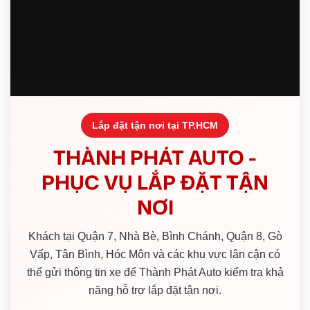
Lắp đặt tận nơi tại TP.HCM
THÀNH PHÁT AUTO -
PHỤC VỤ LẮP ĐẶT TẬN
NƠI
Khách tại Quận 7, Nhà Bè, Bình Chánh, Quận 8, Gò
Vấp, Tân Bình, Hóc Môn và các khu vực lân cận có
thể gửi thông tin xe để Thành Phát Auto kiểm tra khả
năng hỗ trợ lắp đặt tận nơi.