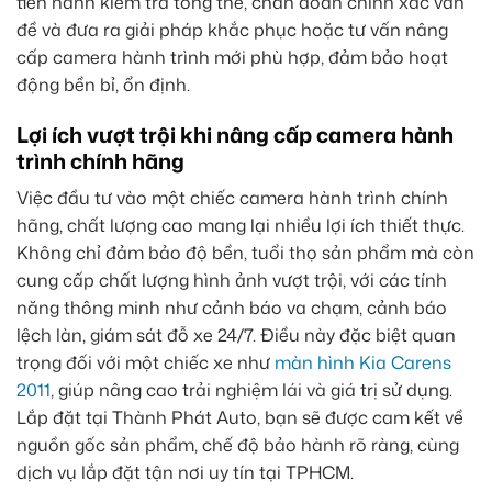
tiến hành kiểm tra tổng thể, chẩn đoán chính xác vấn
đề và đưa ra giải pháp khắc phục hoặc tư vấn nâng
cấp camera hành trình mới phù hợp, đảm bảo hoạt
động bền bỉ, ổn định.
Lợi ích vượt trội khi nâng cấp camera hành
trình chính hãng
Việc đầu tư vào một chiếc camera hành trình chính
hãng, chất lượng cao mang lại nhiều lợi ích thiết thực.
Không chỉ đảm bảo độ bền, tuổi thọ sản phẩm mà còn
cung cấp chất lượng hình ảnh vượt trội, với các tính
năng thông minh như cảnh báo va chạm, cảnh báo
lệch làn, giám sát đỗ xe 24/7. Điều này đặc biệt quan
trọng đối với một chiếc xe như
màn hình Kia Carens
2011
, giúp nâng cao trải nghiệm lái và giá trị sử dụng.
Lắp đặt tại Thành Phát Auto, bạn sẽ được cam kết về
nguồn gốc sản phẩm, chế độ bảo hành rõ ràng, cùng
dịch vụ lắp đặt tận nơi uy tín tại TPHCM.