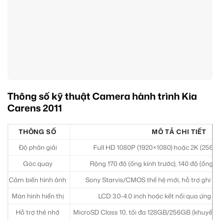
Thông số kỹ thuật Camera hành trình Kia
Carens 2011
THÔNG SỐ
MÔ TẢ CHI TIẾT
Độ phân giải
Full HD 1080P (1920×1080) hoặc 2K (2560
Góc quay
Rộng 170 độ (ống kính trước), 140 độ (ống k
Cảm biến hình ảnh
Sony Starvis/CMOS thế hệ mới, hỗ trợ ghi hì
Màn hình hiển thị
LCD 3.0-4.0 inch hoặc kết nối qua ứng d
Hỗ trợ thẻ nhớ
MicroSD Class 10, tối đa 128GB/256GB (khuyến 