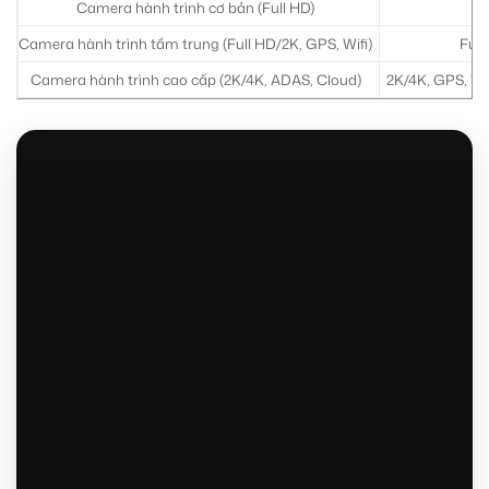
Camera hành trình cơ bản (Full HD)
Camera hành trình tầm trung (Full HD/2K, GPS, Wifi)
Full
Camera hành trình cao cấp (2K/4K, ADAS, Cloud)
2K/4K, GPS, Wif