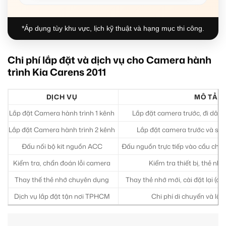
*Áp dụng tùy khu vực, lịch kỹ thuật và hạng mục thi công.
Chi phí lắp đặt và dịch vụ cho Camera hành
trình Kia Carens 2011
DỊCH VỤ
MÔ TẢ
Lắp đặt Camera hành trình 1 kênh
Lắp đặt camera trước, đi dây 
Lắp đặt Camera hành trình 2 kênh
Lắp đặt camera trước và sau,
Đấu nối bộ kit nguồn ACC
Đấu nguồn trực tiếp vào cầu chì, 
Kiểm tra, chẩn đoán lỗi camera
Kiểm tra thiết bị, thẻ nhớ
Thay thế thẻ nhớ chuyên dụng
Thay thẻ nhớ mới, cài đặt lại (ch
Dịch vụ lắp đặt tận nơi TPHCM
Chi phí di chuyển và lắp 