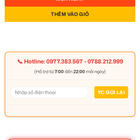
THÊM VÀO GIỎ
📞 Hotline:
0977.383.567
-
0788.212.999
(Hỗ trợ từ
7:00
đến
22:00
mỗi ngày)