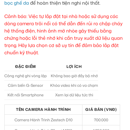
bọc ghế da
để hoàn thiện tiện nghi nội thất.
Cảnh báo: Việc tự lắp đặt tại nhà hoặc sử dụng các
dòng camera trôi nổi có thể dẫn đến rủi ro chập cháy
hệ thống điện, hình ảnh mờ nhòe gây thiếu bằng
chứng hoặc lỗi thẻ nhớ khi cần truy xuất dữ liệu quan
trọng. Hãy lựa chọn cơ sở uy tín để đảm bảo lắp đặt
chuẩn kỹ thuật.
ĐẶC ĐIỂM
LỢI ÍCH
Công nghệ ghi vòng lặp
Không bao giờ đầy bộ nhớ
Cảm biến G-Sensor
Khóa video khi có va chạm
Kết nối Smartphone
Xem lại dữ liệu tức thì
TÊN CAMERA HÀNH TRÌNH
GIÁ BÁN (VNĐ)
Camera Hành Trình Zestech D10
700.000