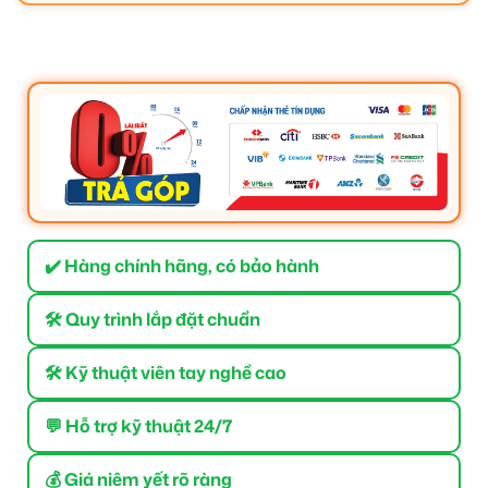
✔️ Hàng chính hãng, có bảo hành
🛠 Quy trình lắp đặt chuẩn
🛠 Kỹ thuật viên tay nghề cao
💬 Hỗ trợ kỹ thuật 24/7
💰 Giá niêm yết rõ ràng