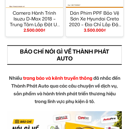
ộ
Camera Hành Trình
Dán Phim PPF Bảo Vệ
–
Isuzu D-Max 2018 –
Sơn Xe Hyundai Creta
Trung Tâm Lắp Đặt Uy
2020 – Địa Chỉ Lắp Đặt
Tín TPHCM
Uy Tín TPHCM
2.500.000
₫
3.500.000
₫
BÁO CHÍ NÓI GÌ VỀ THÀNH PHÁT
AUTO
Nhiều
trang báo và kênh truyền thông
đã nhắc đến
Thành Phát Auto qua các câu chuyện về dịch vụ,
sản phẩm và hành trình phát triển thương hiệu
trong lĩnh vực phụ kiện ô tô.