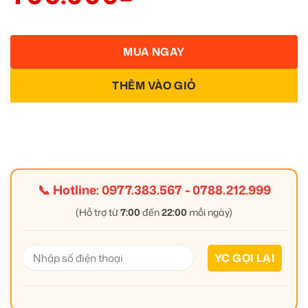
MUA NGAY
THÊM VÀO GIỎ
📞 Hotline:
0977.383.567
-
0788.212.999
(Hỗ trợ từ
7:00
đến
22:00
mỗi ngày)