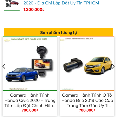
2020 - Địa Chỉ Lắp Đặt Uy Tín TPHCM
1.200.000
₫
Sản phẩm tương tự
Camera Hành Trình
Camera Hành Trình Ô Tô
Honda Civic 2020 – Trung
Honda Brio 2018 Cao Cấp
Tâm Lắp Đặt Chính Hãng
– Trung Tâm Gắn Uy Tín
700.000
₫
700.000
₫
TPHCM
TPHCM