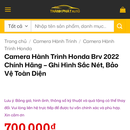
Bỏ
qua
nội
Tìm
dung
kiếm:
Trang chủ
/
Camera Hành Trình
/
Camera Hành
Trình Honda
Camera Hành Trình Honda Brv 2022
Chính Hãng – Ghi Hình Sắc Nét, Bảo
Vệ Toàn Diện
Lưu ý: Bảng giá, hình ảnh, thông số kỹ thuật và quà tặng có thể thay
đổi. Vui lòng liên hệ trực tiếp để được tư vấn chính xác và phù hợp.
Xin cảm ơn
700.000
₫