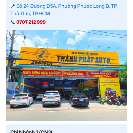
📍
Số 24 Đường D5A, Phường Phước Long B, TP.
Thủ Đức, TP.HCM
📞
0707 212 999
Chi Nhánh 3 (CN3)