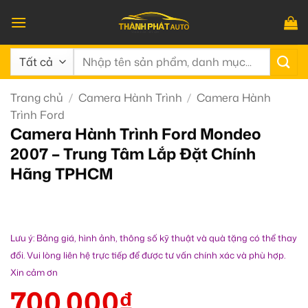
Bỏ
qua
nội
Tìm
dung
kiếm:
Trang chủ
/
Camera Hành Trình
/
Camera Hành
Trình Ford
Camera Hành Trình Ford Mondeo
2007 – Trung Tâm Lắp Đặt Chính
Hãng TPHCM
Lưu ý: Bảng giá, hình ảnh, thông số kỹ thuật và quà tặng có thể thay
đổi. Vui lòng liên hệ trực tiếp để được tư vấn chính xác và phù hợp.
Xin cảm ơn
700.000
₫