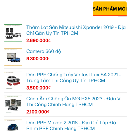
SẢN PHẨM MỚI
Thảm Lót Sàn Mitsubishi Xpander 2019 - Địa
Chỉ Gắn Uy Tín TPHCM
2.690.000
₫
Camera 360 độ
9.300.000
₫
Dán PPF Chống Trầy Vinfast Lux SA 2021 -
Trung Tâm Thi Công Uy Tín TPHCM
3.500.000
₫
Cách Âm Chống Ồn MG RX5 2023 - Đơn Vị
Thi Công Chính Hãng TPHCM
2.100.000
₫
Dán PPF Mazda 2 2018 - Địa Chỉ Lắp Đặt
Phim PPF Chính Hãng TPHCM