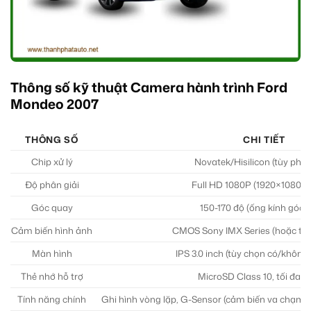
Thông số kỹ thuật Camera hành trình Ford
Mondeo 2007
THÔNG SỐ
CHI TIẾT
Chip xử lý
Novatek/Hisilicon (tùy phiê
Độ phân giải
Full HD 1080P (1920×1080) 
Góc quay
150-170 độ (ống kính góc 
Cảm biến hình ảnh
CMOS Sony IMX Series (hoặc tư
Màn hình
IPS 3.0 inch (tùy chọn có/không
Thẻ nhớ hỗ trợ
MicroSD Class 10, tối đa 
Tính năng chính
Ghi hình vòng lặp, G-Sensor (cảm biến va chạm)