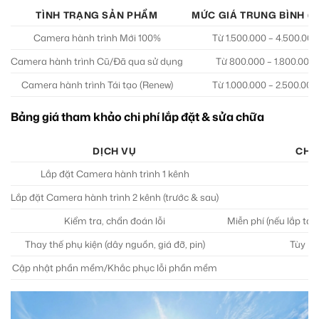
TÌNH TRẠNG SẢN PHẨM
MỨC GIÁ TRUNG BÌNH (
Camera hành trình Mới 100%
Từ 1.500.000 – 4.500.000
Camera hành trình Cũ/Đã qua sử dụng
Từ 800.000 – 1.800.000
Camera hành trình Tái tạo (Renew)
Từ 1.000.000 – 2.500.000
Bảng giá tham khảo chi phí lắp đặt & sửa chữa
DỊCH VỤ
CHI
Lắp đặt Camera hành trình 1 kênh
Lắp đặt Camera hành trình 2 kênh (trước & sau)
Kiểm tra, chẩn đoán lỗi
Miễn phí (nếu lắp tại
Thay thế phụ kiện (dây nguồn, giá đỡ, pin)
Tùy ph
Cập nhật phần mềm/Khắc phục lỗi phần mềm