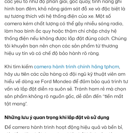
các yếu tố như độ phân giải, góc quay, tính năng ghi
hình ban đêm, khả năng giám sát đỗ xe và đặc biệt là
sự tương thích với hệ thống điện của xe. Một số
camera kém chất lượng có thể gây nhiễu sóng radio,
làm hao bình ắc quy hoặc thậm chí chập cháy hệ
thống điện nếu không được lắp đặt đúng cách. Chúng
tôi khuyên bạn nên chọn các sản phẩm từ thương
hiệu uy tín và có chế độ bảo hành rõ ràng.
Khi tìm kiếm
camera hành trình chính hãng tphcm
,
hãy ưu tiên các cửa hàng có đội ngũ kỹ thuật viên am
hiểu về dòng xe Ford Mondeo để đảm bảo quá trình tư
vấn và lắp đặt diễn ra suôn sẻ. Tránh ham rẻ mà chọn
sản phẩm không rõ nguồn gốc, dễ dẫn đến “tiền mất
tật mang”.
Những lưu ý quan trọng khi lắp đặt và sử dụng
Để camera hành trình hoạt động hiệu quả và bền bỉ,