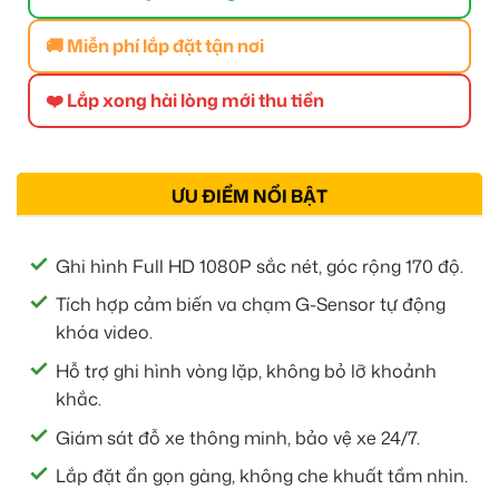
🚚 Miễn phí lắp đặt tận nơi
❤️ Lắp xong hài lòng mới thu tiền
ƯU ĐIỂM NỔI BẬT
Ghi hình Full HD 1080P sắc nét, góc rộng 170 độ.
Tích hợp cảm biến va chạm G-Sensor tự động
khóa video.
Hỗ trợ ghi hình vòng lặp, không bỏ lỡ khoảnh
khắc.
Giám sát đỗ xe thông minh, bảo vệ xe 24/7.
Lắp đặt ẩn gọn gàng, không che khuất tầm nhìn.