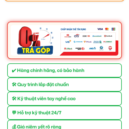
✔️ Hàng chính hãng, có bảo hành
🛠 Quy trình lắp đặt chuẩn
🛠 Kỹ thuật viên tay nghề cao
💬 Hỗ trợ kỹ thuật 24/7
💰 Giá niêm yết rõ ràng