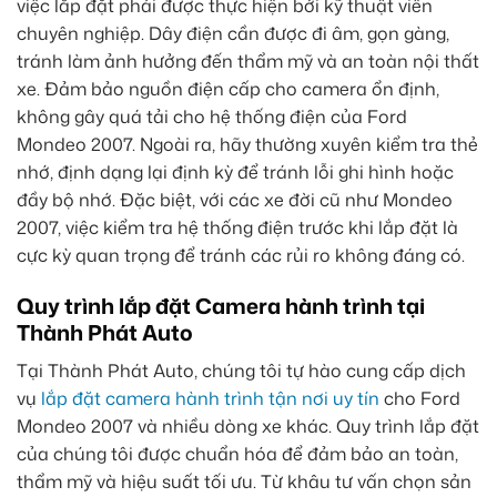
việc lắp đặt phải được thực hiện bởi kỹ thuật viên
chuyên nghiệp. Dây điện cần được đi âm, gọn gàng,
tránh làm ảnh hưởng đến thẩm mỹ và an toàn nội thất
xe. Đảm bảo nguồn điện cấp cho camera ổn định,
không gây quá tải cho hệ thống điện của Ford
Mondeo 2007. Ngoài ra, hãy thường xuyên kiểm tra thẻ
nhớ, định dạng lại định kỳ để tránh lỗi ghi hình hoặc
đầy bộ nhớ. Đặc biệt, với các xe đời cũ như Mondeo
2007, việc kiểm tra hệ thống điện trước khi lắp đặt là
cực kỳ quan trọng để tránh các rủi ro không đáng có.
Quy trình lắp đặt Camera hành trình tại
Thành Phát Auto
Tại Thành Phát Auto, chúng tôi tự hào cung cấp dịch
vụ
lắp đặt camera hành trình tận nơi uy tín
cho Ford
Mondeo 2007 và nhiều dòng xe khác. Quy trình lắp đặt
của chúng tôi được chuẩn hóa để đảm bảo an toàn,
thẩm mỹ và hiệu suất tối ưu. Từ khâu tư vấn chọn sản