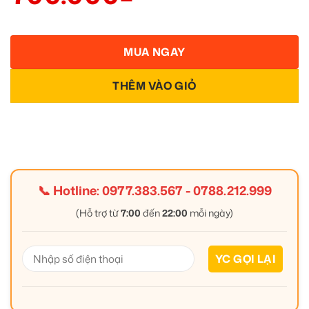
MUA NGAY
THÊM VÀO GIỎ
📞 Hotline:
0977.383.567
-
0788.212.999
(Hỗ trợ từ
7:00
đến
22:00
mỗi ngày)