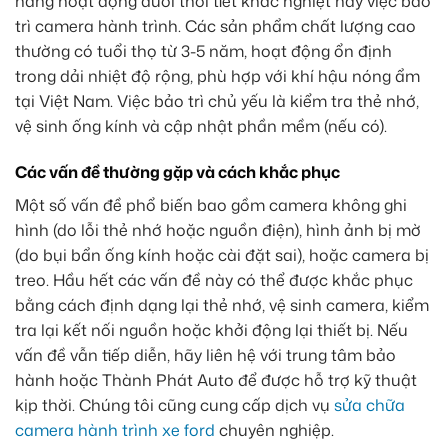
năng hoạt động dưới thời tiết khắc nghiệt hay việc bảo
trì camera hành trình. Các sản phẩm chất lượng cao
thường có tuổi thọ từ 3-5 năm, hoạt động ổn định
trong dải nhiệt độ rộng, phù hợp với khí hậu nóng ẩm
tại Việt Nam. Việc bảo trì chủ yếu là kiểm tra thẻ nhớ,
vệ sinh ống kính và cập nhật phần mềm (nếu có).
Các vấn đề thường gặp và cách khắc phục
Một số vấn đề phổ biến bao gồm camera không ghi
hình (do lỗi thẻ nhớ hoặc nguồn điện), hình ảnh bị mờ
(do bụi bẩn ống kính hoặc cài đặt sai), hoặc camera bị
treo. Hầu hết các vấn đề này có thể được khắc phục
bằng cách định dạng lại thẻ nhớ, vệ sinh camera, kiểm
tra lại kết nối nguồn hoặc khởi động lại thiết bị. Nếu
vấn đề vẫn tiếp diễn, hãy liên hệ với trung tâm bảo
hành hoặc Thành Phát Auto để được hỗ trợ kỹ thuật
kịp thời. Chúng tôi cũng cung cấp dịch vụ
sửa chữa
camera hành trình xe ford
chuyên nghiệp.