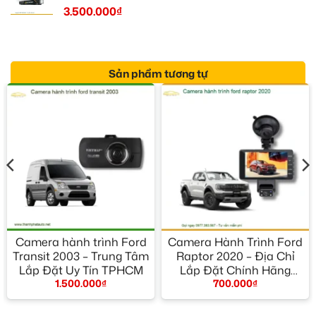
3.500.000
₫
Sản phẩm tương tự
Camera hành trình Ford
Camera Hành Trình Ford
Transit 2003 – Trung Tâm
Raptor 2020 – Địa Chỉ
Lắp Đặt Uy Tín TPHCM
Lắp Đặt Chính Hãng
1.500.000
₫
700.000
₫
TPHCM