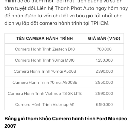
mình để có thêm một “đôi mắt” trên đường và sự an
tâm tuyệt đối. Liên hệ Thành Phát Auto ngay hôm nay
để nhận được tư vấn chi tiết và báo giá tốt nhất cho
dịch vụ lắp đặt camera hành trình tại TPHCM.
TÊN CAMERA HÀNH TRÌNH
GIÁ BÁN (VNĐ)
Camera Hành Trình Zestech D10
700.000
Camera Hành Trình 70mai M310
1.250.000
Camera Hành Trình 70mai A500S
2.390.000
Camera Hành Trình 70mai A800SE
2.850.000
Camera Hành Trình Vietmap TS-2K LITE
2.990.000
Camera Hành Trình Vietmap M1
6.190.000
Bảng giá tham khảo Camera hành trình Ford Mondeo
2007