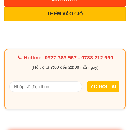
THÊM VÀO GIỎ
📞 Hotline:
0977.383.567
-
0788.212.999
(Hỗ trợ từ
7:00
đến
22:00
mỗi ngày)