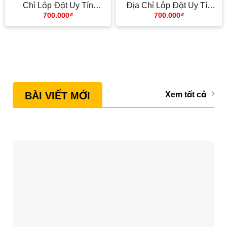
Chỉ Lắp Đặt Uy Tín
Địa Chỉ Lắp Đặt Uy Tín
700.000
₫
700.000
₫
TPHCM
TPHCM
BÀI VIẾT MỚI
Xem tất cả