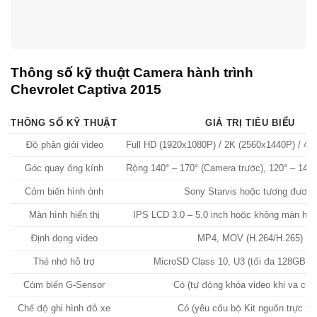
Thông số kỹ thuật Camera hành trình
Chevrolet Captiva 2015
THÔNG SỐ KỸ THUẬT
GIÁ TRỊ TIÊU BIỂU
Độ phân giải video
Full HD (1920x1080P) / 2K (2560x1440P) / 4K
Góc quay ống kính
Rộng 140° – 170° (Camera trước), 120° – 140
Cảm biến hình ảnh
Sony Starvis hoặc tương đương
Màn hình hiển thị
IPS LCD 3.0 – 5.0 inch hoặc không màn hìn
Định dạng video
MP4, MOV (H.264/H.265)
Thẻ nhớ hỗ trợ
MicroSD Class 10, U3 (tối đa 128GB –
Cảm biến G-Sensor
Có (tự động khóa video khi va ch
Chế độ ghi hình đỗ xe
Có (yêu cầu bộ Kit nguồn trực tiế