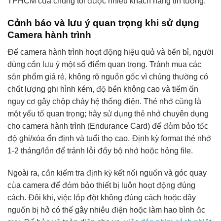
TPHCM của chúng tôi được nhiều khách hàng tin tưởng.
Cảnh báo và lưu ý quan trọng khi sử dụng
Camera hành trình
Để camera hành trình hoạt động hiệu quả và bền bỉ, người
dùng cần lưu ý một số điểm quan trọng. Tránh mua các
sản phẩm giá rẻ, không rõ nguồn gốc vì chúng thường có
chất lượng ghi hình kém, độ bền không cao và tiềm ẩn
nguy cơ gây chập cháy hệ thống điện. Thẻ nhớ cũng là
một yếu tố quan trọng; hãy sử dụng thẻ nhớ chuyên dụng
cho camera hành trình (Endurance Card) để đảm bảo tốc
độ ghi/xóa ổn định và tuổi thọ cao. Định kỳ format thẻ nhớ
1-2 tháng/lần để tránh lỗi đầy bộ nhớ hoặc hỏng file.
Ngoài ra, cần kiểm tra định kỳ kết nối nguồn và góc quay
của camera để đảm bảo thiết bị luôn hoạt động đúng
cách. Đôi khi, việc lắp đặt không đúng cách hoặc dây
nguồn bị hở có thể gây nhiễu điện hoặc làm hao bình ắc