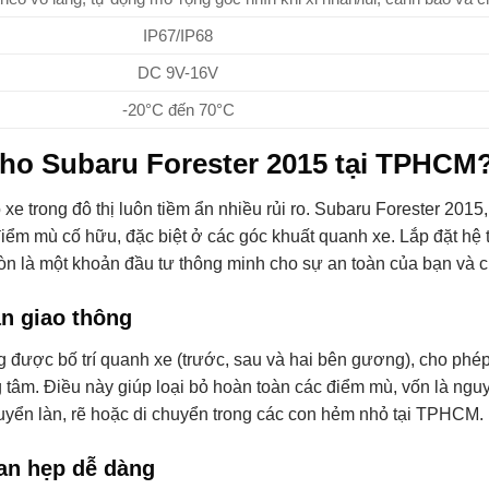
IP67/IP68
DC 9V-16V
-20°C đến 70°C
cho Subaru Forester 2015 tại TPHCM
e trong đô thị luôn tiềm ẩn nhiều rủi ro. Subaru Forester 2015,
iểm mù cố hữu, đặc biệt ở các góc khuất quanh xe. Lắp đặt hệ 
òn là một khoản đầu tư thông minh cho sự an toàn của bạn và c
n giao thông
 được bố trí quanh xe (trước, sau và hai bên gương), cho phé
g tâm. Điều này giúp loại bỏ hoàn toàn các điểm mù, vốn là ng
huyển làn, rẽ hoặc di chuyển trong các con hẻm nhỏ tại TPHCM.
ian hẹp dễ dàng