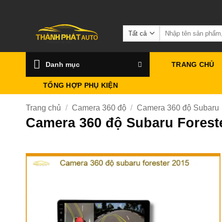
Bỏ
qua
Tìm
nội
kiếm:
dung
Danh mục
TRANG CHỦ
TỔNG HỢP PHỤ KIỆN
Trang chủ
/
Camera 360 độ
/
Camera 360 độ Subaru
Camera 360 độ Subaru Forest