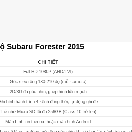
ộ Subaru Forester 2015
CHI TIẾT
Full HD 1080P (AHD/TVI)
Góc siêu rộng 180-210 độ (mỗi camera)
2D/3D đa góc nhìn, ghép hình liền mạch
Ghi hình hành trình 4 kênh đồng thời, tự động ghi đè
Thẻ nhớ Micro SD tối đa 256GB (Class 10 trở lên)
Màn hình zin theo xe hoặc màn hình Android
 theo vô lăng, tự động mở rộng góc nhìn khi xi nhan/lùi, cảnh báo va 