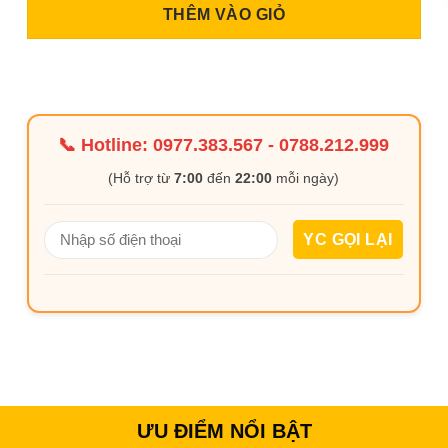
THÊM VÀO GIỎ
📞 Hotline:
0977.383.567
-
0788.212.999
(Hỗ trợ từ
7:00
đến
22:00
mỗi ngày)
ƯU ĐIỂM NỔI BẬT