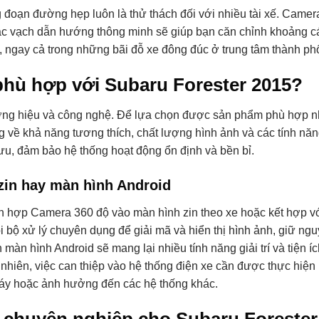
 đoạn đường hẹp luôn là thử thách đối với nhiều tài xế. Camer
 các vạch dẫn hướng thông minh sẽ giúp bạn căn chỉnh khoảng c
t, ngay cả trong những bãi đỗ xe đông đúc ở trung tâm thành ph
hù hợp với Subaru Forester 2015?
ương hiệu và công nghệ. Để lựa chọn được sản phẩm phù hợp n
 về khả năng tương thích, chất lượng hình ảnh và các tính năn
 ưu, đảm bảo hệ thống hoạt động ổn định và bền bỉ.
zin hay màn hình Android
tích hợp Camera 360 độ vào màn hình zin theo xe hoặc kết hợp 
i bộ xử lý chuyên dụng để giải mã và hiển thị hình ảnh, giữ ng
 màn hình Android sẽ mang lại nhiều tính năng giải trí và tiện í
hiên, việc can thiệp vào hệ thống điện xe cần được thực hiện 
cháy hoặc ảnh hưởng đến các hệ thống khác.