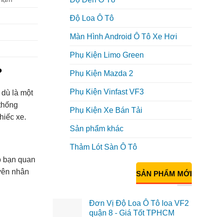
Độ Loa Ô Tô
Màn Hình Android Ô Tô Xe Hơi
Phụ Kiện Limo Green
?
Phụ Kiện Mazda 2
Phụ Kiện Vinfast VF3
 dù là một
thống
Phụ Kiện Xe Bán Tải
hiếc xe.
Sản phẩm khác
Thảm Lót Sàn Ô Tô
p bạn quan
uyên nhân
SẢN PHẨM MỚI
Đơn Vị Độ Loa Ô Tô loa VF2
quận 8 - Giá Tốt TPHCM