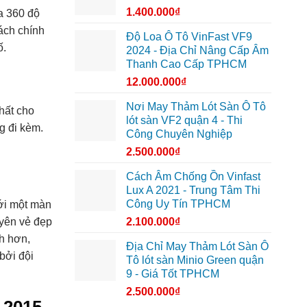
1.400.000
₫
a 360 độ
ách chính
Độ Loa Ô Tô VinFast VF9
ố.
2024 - Địa Chỉ Nâng Cấp Âm
Thanh Cao Cấp TPHCM
12.000.000
₫
Nơi May Thảm Lót Sàn Ô Tô
hất cho
lót sàn VF2 quận 4 - Thi
g đi kèm.
Công Chuyên Nghiệp
2.500.000
₫
Cách Âm Chống Ồn Vinfast
Lux A 2021 - Trung Tâm Thi
Công Uy Tín TPHCM
với một màn
uyên vẻ đẹp
2.100.000
₫
ch hơn,
Địa Chỉ May Thảm Lót Sàn Ô
bởi đội
Tô lót sàn Minio Green quận
9 - Giá Tốt TPHCM
2.500.000
₫