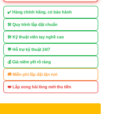
✔️ Hàng chính hãng, có bảo hành
🛠 Quy trình lắp đặt chuẩn
🛠 Kỹ thuật viên tay nghề cao
💬 Hỗ trợ kỹ thuật 24/7
💰 Giá niêm yết rõ ràng
🚚 Miễn phí lắp đặt tận nơi
❤️ Lắp xong hài lòng mới thu tiền