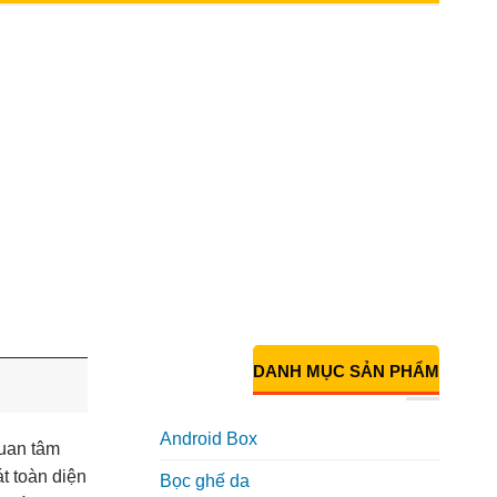
DANH MỤC SẢN PHẨM
Android Box
quan tâm
t toàn diện
Bọc ghế da