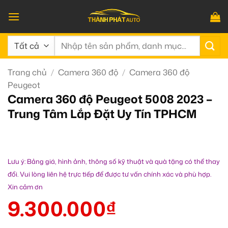
Bỏ
qua
nội
Tìm
dung
kiếm:
Trang chủ
/
Camera 360 độ
/
Camera 360 độ
Peugeot
Camera 360 độ Peugeot 5008 2023 –
Trung Tâm Lắp Đặt Uy Tín TPHCM
Lưu ý: Bảng giá, hình ảnh, thông số kỹ thuật và quà tặng có thể thay
đổi. Vui lòng liên hệ trực tiếp để được tư vấn chính xác và phù hợp.
Xin cảm ơn
9.300.000
₫