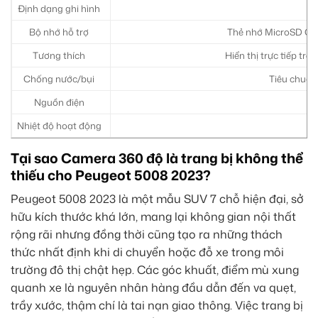
Định dạng ghi hình
Bộ nhớ hỗ trợ
Thẻ nhớ MicroSD Cla
Tương thích
Hiển thị trực tiếp tr
Chống nước/bụi
Tiêu chuẩn
Nguồn điện
Nhiệt độ hoạt động
Tại sao Camera 360 độ là trang bị không thể
thiếu cho Peugeot 5008 2023?
Peugeot 5008 2023 là một mẫu SUV 7 chỗ hiện đại, sở
hữu kích thước khá lớn, mang lại không gian nội thất
rộng rãi nhưng đồng thời cũng tạo ra những thách
thức nhất định khi di chuyển hoặc đỗ xe trong môi
trường đô thị chật hẹp. Các góc khuất, điểm mù xung
quanh xe là nguyên nhân hàng đầu dẫn đến va quẹt,
trầy xước, thậm chí là tai nạn giao thông. Việc trang bị