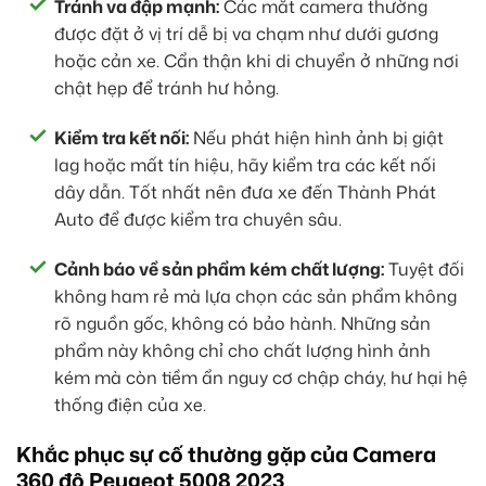
Tránh va đập mạnh:
Các mắt camera thường
được đặt ở vị trí dễ bị va chạm như dưới gương
hoặc cản xe. Cẩn thận khi di chuyển ở những nơi
chật hẹp để tránh hư hỏng.
Kiểm tra kết nối:
Nếu phát hiện hình ảnh bị giật
lag hoặc mất tín hiệu, hãy kiểm tra các kết nối
dây dẫn. Tốt nhất nên đưa xe đến Thành Phát
Auto để được kiểm tra chuyên sâu.
Cảnh báo về sản phẩm kém chất lượng:
Tuyệt đối
không ham rẻ mà lựa chọn các sản phẩm không
rõ nguồn gốc, không có bảo hành. Những sản
phẩm này không chỉ cho chất lượng hình ảnh
kém mà còn tiềm ẩn nguy cơ chập cháy, hư hại hệ
thống điện của xe.
Khắc phục sự cố thường gặp của Camera
360 độ Peugeot 5008 2023