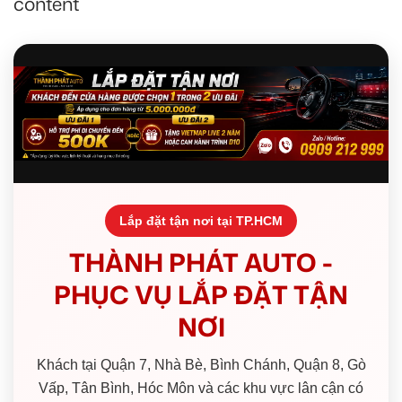
content
Lắp đặt tận nơi tại TP.HCM
THÀNH PHÁT AUTO -
PHỤC VỤ LẮP ĐẶT TẬN
NƠI
Khách tại Quận 7, Nhà Bè, Bình Chánh, Quận 8, Gò
Vấp, Tân Bình, Hóc Môn và các khu vực lân cận có