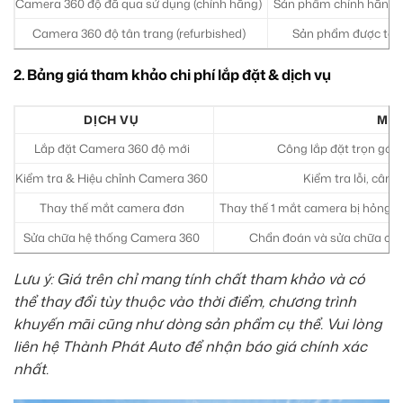
Camera 360 độ đã qua sử dụng (chính hãng)
Sản phẩm chính hãng, đ
Camera 360 độ tân trang (refurbished)
Sản phẩm được tân t
2. Bảng giá tham khảo chi phí lắp đặt & dịch vụ
DỊCH VỤ
MÔ 
Lắp đặt Camera 360 độ mới
Công lắp đặt trọn gói,
Kiểm tra & Hiệu chỉnh Camera 360
Kiểm tra lỗi, cân c
Thay thế mắt camera đơn
Thay thế 1 mắt camera bị hỏng.
Sửa chữa hệ thống Camera 360
Chẩn đoán và sửa chữa các
Lưu ý: Giá trên chỉ mang tính chất tham khảo và có
thể thay đổi tùy thuộc vào thời điểm, chương trình
khuyến mãi cũng như dòng sản phẩm cụ thể. Vui lòng
liên hệ Thành Phát Auto để nhận báo giá chính xác
nhất.