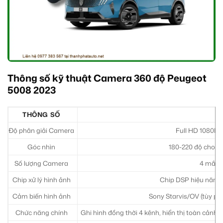
Thông số kỹ thuật Camera 360 độ Peugeot
5008 2023
THÔNG SỐ
Độ phân giải Camera
Full HD 1080P 
Góc nhìn
180-220 độ cho m
Số lượng Camera
4 mắt (
Chip xử lý hình ảnh
Chip DSP hiệu năng 
Cảm biến hình ảnh
Sony Starvis/OV (tùy ph
Chức năng chính
Ghi hình đồng thời 4 kênh, hiển thị toàn cảnh 3