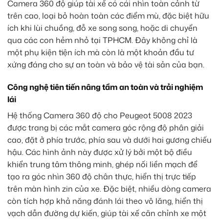
Camera 360 độ giúp tài xế có cái nhìn toàn cảnh từ
trên cao, loại bỏ hoàn toàn các điểm mù, đặc biệt hữu
ích khi lùi chuồng, đỗ xe song song, hoặc di chuyển
qua các con hẻm nhỏ tại TPHCM. Đây không chỉ là
một phụ kiện tiện ích mà còn là một khoản đầu tư
xứng đáng cho sự an toàn và bảo vệ tài sản của bạn.
Công nghệ tiên tiến nâng tầm an toàn và trải nghiệm
lái
Hệ thống Camera 360 độ cho Peugeot 5008 2023
được trang bị các mắt camera góc rộng độ phân giải
cao, đặt ở phía trước, phía sau và dưới hai gương chiếu
hậu. Các hình ảnh này được xử lý bởi một bộ điều
khiển trung tâm thông minh, ghép nối liền mạch để
tạo ra góc nhìn 360 độ chân thực, hiển thị trực tiếp
trên màn hình zin của xe. Đặc biệt, nhiều dòng camera
còn tích hợp khả năng đánh lái theo vô lăng, hiển thị
vạch dẫn đường dự kiến, giúp tài xế căn chỉnh xe một