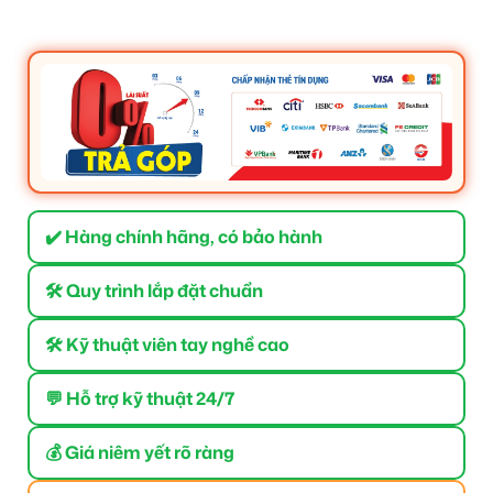
✔️ Hàng chính hãng, có bảo hành
🛠 Quy trình lắp đặt chuẩn
🛠 Kỹ thuật viên tay nghề cao
💬 Hỗ trợ kỹ thuật 24/7
💰 Giá niêm yết rõ ràng