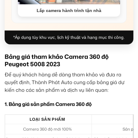
Lắp camera hành trình tận nhà
*Áp dụng tùy khu vực, lịch kỹ thuật và hạng mục thi công.
Bảng giá tham khảo Camera 360 độ
Peugeot 5008 2023
Để quý khách hàng dễ dàng tham khảo và đưa ra
quyết định, Thành Phát Auto cung cấp bảng giá dự
kiến cho các sản phẩm và dịch vụ liên quan:
1. Bảng giá sản phẩm Camera 360 độ
LOẠI SẢN PHẨM
Camera 360 độ mới 100%
Sản phẩ