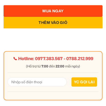
MUA NGAY
THÊM VÀO GIỎ
📞 Hotline:
0977.383.567
-
0788.212.999
(Hỗ trợ từ
7:00
đến
22:00
mỗi ngày)