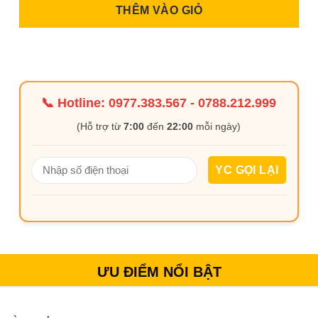
THÊM VÀO GIỎ
📞 Hotline:
0977.383.567
-
0788.212.999
(Hỗ trợ từ
7:00
đến
22:00
mỗi ngày)
ƯU ĐIỂM NỔI BẬT