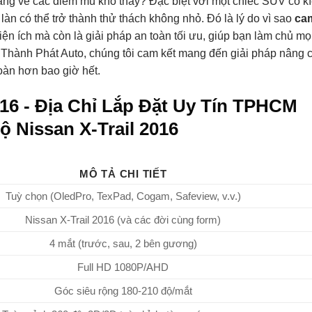
ng về các điểm mù khó thấy? Đặc biệt với một chiếc SUV có k
 làn có thể trở thành thử thách không nhỏ. Đó là lý do vì sao
ca
iện ích mà còn là giải pháp an toàn tối ưu, giúp bạn làm chủ mọi
 Thành Phát Auto, chúng tôi cam kết mang đến giải pháp nâng 
toàn hơn bao giờ hết.
ộ Nissan X-Trail 2016
MÔ TẢ CHI TIẾT
Tuỳ chọn (OledPro, TexPad, Cogam, Safeview, v.v.)
Nissan X-Trail 2016 (và các đời cùng form)
4 mắt (trước, sau, 2 bên gương)
Full HD 1080P/AHD
Góc siêu rộng 180-210 độ/mắt