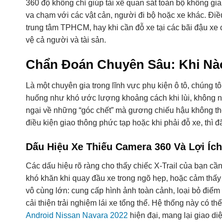
360 độ không chỉ giúp tài xế quan sát toàn bộ không g
va chạm với các vật cản, người đi bộ hoặc xe khác. Đi
trung tâm TPHCM, hay khi cần đỗ xe tại các bãi đậu x
vệ cả người và tài sản.
Chẩn Đoán Chuyên Sâu: Khi Nà
Là một chuyên gia trong lĩnh vực phụ kiện ô tô, chúng t
huống như khó ước lượng khoảng cách khi lùi, không nhì
ngại về những “góc chết” mà gương chiếu hậu không thể
điều kiện giao thông phức tạp hoặc khi phải đỗ xe, thì 
Dấu Hiệu Xe Thiếu Camera 360 Và Lợi Íc
Các dấu hiệu rõ ràng cho thấy chiếc X-Trail của bạn c
khó khăn khi quay đầu xe trong ngõ hẹp, hoặc cảm thấy 
vô cùng lớn: cung cấp hình ảnh toàn cảnh, loại bỏ điểm 
cải thiện trải nghiệm lái xe tổng thể. Hệ thống này có t
Android Nissan Navara 2022
hiện đại, mang lại giao di