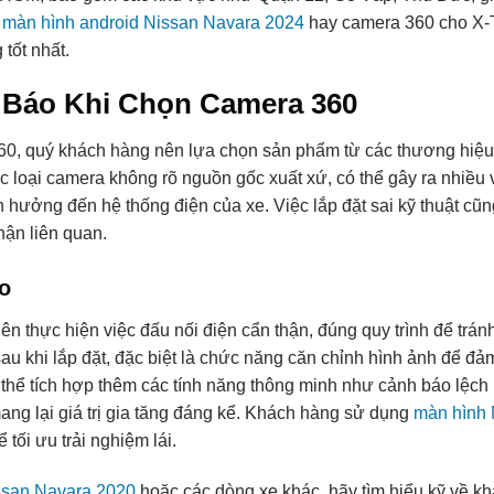
p
màn hình android Nissan Navara 2024
hay camera 360 cho X-Tr
tốt nhất.
 Báo Khi Chọn Camera 360
0, quý khách hàng nên lựa chọn sản phẩm từ các thương hiệu u
 loại camera không rõ nguồn gốc xuất xứ, có thể gây ra nhiều
hưởng đến hệ thống điện của xe. Việc lắp đặt sai kỹ thuật cũng
hận liên quan.
o
n thực hiện việc đấu nối điện cẩn thận, đúng quy trình để tránh
sau khi lắp đặt, đặc biệt là chức năng căn chỉnh hình ảnh để đ
thể tích hợp thêm các tính năng thông minh như cảnh báo lệch 
mang lại giá trị gia tăng đáng kể. Khách hàng sử dụng
màn hình 
tối ưu trải nghiệm lái.
ssan Navara 2020
hoặc các dòng xe khác, hãy tìm hiểu kỹ về k