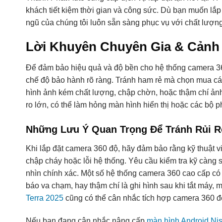
khách tiết kiệm thời gian và công sức. Dù bạn muốn lắ
ngũ của chúng tôi luôn sẵn sàng phục vụ với chất lượng 
Lời Khuyên Chuyên Gia & Cảnh
Để đảm bảo hiệu quả và độ bền cho hệ thống camera 36
chế độ bảo hành rõ ràng. Tránh ham rẻ mà chọn mua các
hình ảnh kém chất lượng, chập chờn, hoặc thậm chí ảnh 
ro lớn, có thể làm hỏng màn hình hiển thị hoặc các bộ p
Những Lưu Ý Quan Trọng Để Tránh Rủi R
Khi lắp đặt camera 360 độ, hãy đảm bảo rằng kỹ thuật viê
chập cháy hoặc lỗi hệ thống. Yêu cầu kiểm tra kỹ càng 
nhìn chính xác. Một số hệ thống camera 360 cao cấp có 
báo va chạm, hay thậm chí là ghi hình sau khi tắt máy, 
Terra 2025
cũng có thể cân nhắc tích hợp camera 360 để 
Nếu bạn đang cân nhắc nâng cấp
màn hình Android Ni