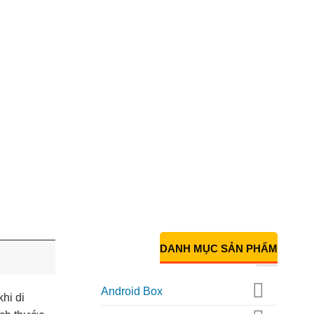
DANH MỤC SẢN PHẨM
Android Box
hi di