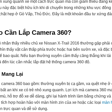
ian xung quanh xe một cách trực quan mà còn giảm thiểu đáng k
ều này đặc biệt hữu ích khi di chuyển trong những khu vực đôn
e chật hẹp ở Gò Vấp, Thủ Đức. Đây là một khoản đầu tư xứng đ
o Cần Lắp Camera 360?
ôi nhận thấy nhiều chủ xe Nissan X-Trail 2016 thường gặp phải 
n thấy vật cản thấp phía trước hoặc hai bên sườn xe, và đặc bi
 bao quát. Nếu bạn thường xuyên cảm thấy căng thẳng khi lái 
đã đến lúc cân nhắc lắp đặt hệ thống camera 360 độ.
h Mang Lại
ần camera 360 bao gồm: thường xuyên bị cạ gầm, va quệt nhẹ ở 
bất an khi xe có trẻ nhỏ xung quanh. Lợi ích mà camera 360 ma
mù, hỗ trợ đỗ xe dễ dàng, ghi lại hành trình làm bằng chứng và 
hể tích hợp hoàn hảo với màn hình zin của xe hoặc các loại
màn 
ện trực quan và dễ sử dụng.