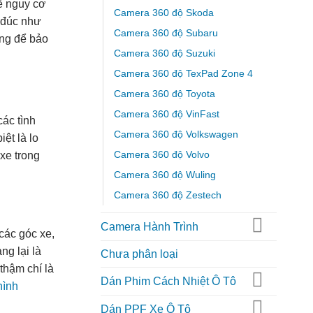
ể nguy cơ
Camera 360 độ Skoda
g đúc như
Camera 360 độ Subaru
áng để bảo
Camera 360 độ Suzuki
Camera 360 độ TexPad Zone 4
Camera 360 độ Toyota
Camera 360 độ VinFast
các tình
Camera 360 độ Volkswagen
ệt là lo
Camera 360 độ Volvo
xe trong
Camera 360 độ Wuling
Camera 360 độ Zestech
Camera Hành Trình
các góc xe,
ng lại là
Chưa phân loại
thậm chí là
Dán Phim Cách Nhiệt Ô Tô
hình
Dán PPF Xe Ô Tô