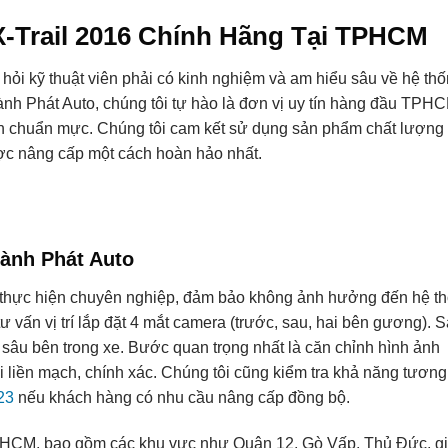
X-Trail 2016 Chính Hãng Tại TPHCM
hỏi kỹ thuật viên phải có kinh nghiệm và am hiểu sâu về hệ thố
ành Phát Auto, chúng tôi tự hào là đơn vị uy tín hàng đầu TPH
nh chuẩn mực. Chúng tôi cam kết sử dụng sản phẩm chất lượng 
ược nâng cấp một cách hoàn hảo nhất.
hành Phát Auto
c thực hiện chuyên nghiệp, đảm bảo không ảnh hưởng đến hệ t
tư vấn vị trí lắp đặt 4 mắt camera (trước, sau, hai bên gương). 
sâu bên trong xe. Bước quan trọng nhất là căn chỉnh hình ảnh
 liền mạch, chính xác. Chúng tôi cũng kiểm tra khả năng tương 
23
nếu khách hàng có nhu cầu nâng cấp đồng bộ.
 TPHCM, bao gồm các khu vực như Quận 12, Gò Vấp, Thủ Đức, g