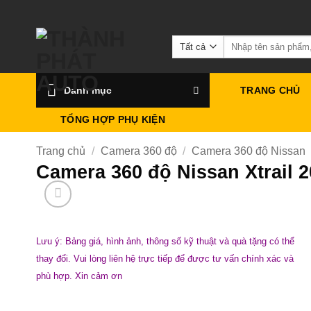
Bỏ
qua
Tìm
nội
kiếm:
dung
Danh mục
TRANG CHỦ
TỔNG HỢP PHỤ KIỆN
Trang chủ
/
Camera 360 độ
/
Camera 360 độ Nissan
Camera 360 độ Nissan Xtrail 
Lưu ý: Bảng giá, hình ảnh, thông số kỹ thuật và quà tặng có thể
thay đổi. Vui lòng liên hệ trực tiếp để được tư vấn chính xác và
phù hợp. Xin cảm ơn