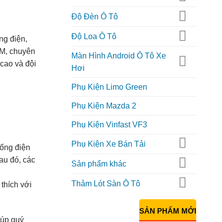
Độ Đèn Ô Tô
Độ Loa Ô Tô
ng điện,
CM, chuyên
Màn Hình Android Ô Tô Xe
cao và đội
Hơi
Phụ Kiện Limo Green
Phụ Kiện Mazda 2
Phụ Kiện Vinfast VF3
Phụ Kiện Xe Bán Tải
hống điện
Sau đó, các
Sản phẩm khác
Thảm Lót Sàn Ô Tô
thích với
SẢN PHẨM MỚI
iúp quý