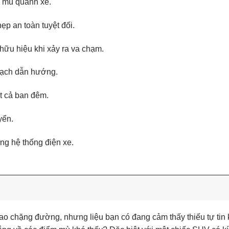
m mù quanh xe.
hẹp an toàn tuyệt đối.
hữu hiệu khi xảy ra va chạm.
 vạch dẫn hướng.
t cả ban đêm.
yển.
ng hệ thống điện xe.
o chặng đường, nhưng liệu bạn có đang cảm thấy thiếu tự tin k