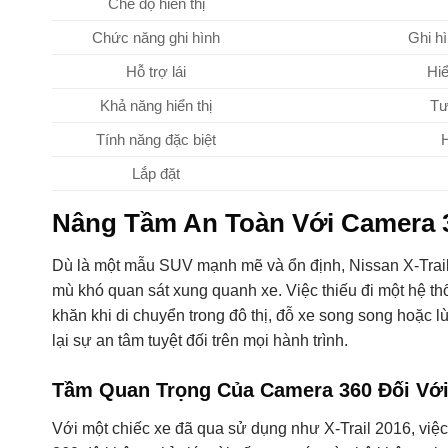
Chế độ hiển thị
Chức năng ghi hình
Ghi hì
Hỗ trợ lái
Hiể
Khả năng hiển thị
Tư
Tính năng đặc biệt
H
Lắp đặt
Nâng Tầm An Toàn Với Camera 3
Dù là một mẫu SUV mạnh mẽ và ổn định, Nissan X-Trail 
mù khó quan sát xung quanh xe. Việc thiếu đi một hệ th
khăn khi di chuyển trong đô thị, đỗ xe song song hoặc l
lại sự an tâm tuyệt đối trên mọi hành trình.
Tầm Quan Trọng Của Camera 360 Đối Với 
Với một chiếc xe đã qua sử dụng như X-Trail 2016, việc 