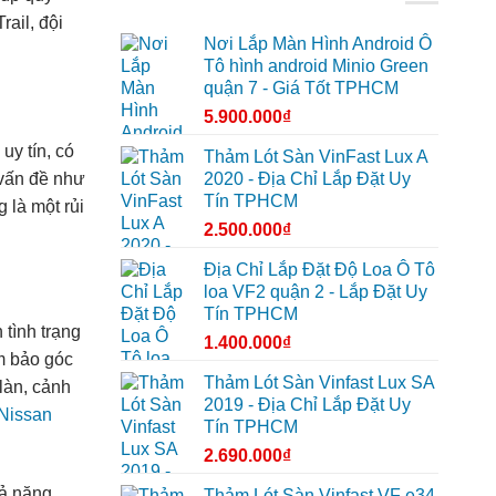
ail, đội
Nơi Lắp Màn Hình Android Ô
Tô hình android Minio Green
quận 7 - Giá Tốt TPHCM
5.900.000
₫
y tín, có
Thảm Lót Sàn VinFast Lux A
2020 - Địa Chỉ Lắp Đặt Uy
 vấn đề như
Tín TPHCM
 là một rủi
2.500.000
₫
Địa Chỉ Lắp Đặt Độ Loa Ô Tô
loa VF2 quận 2 - Lắp Đặt Uy
Tín TPHCM
 tình trạng
1.400.000
₫
ảm bảo góc
Thảm Lót Sàn Vinfast Lux SA
làn, cảnh
2019 - Địa Chỉ Lắp Đặt Uy
Nissan
Tín TPHCM
2.690.000
₫
hả năng
Thảm Lót Sàn Vinfast VF e34