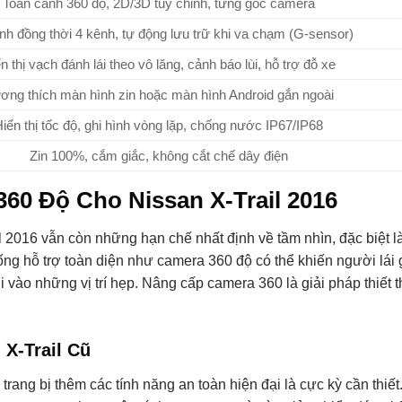
Toàn cảnh 360 độ, 2D/3D tuỳ chỉnh, từng góc camera
nh đồng thời 4 kênh, tự động lưu trữ khi va chạm (G-sensor)
n thị vạch đánh lái theo vô lăng, cảnh báo lùi, hỗ trợ đỗ xe
ơng thích màn hình zin hoặc màn hình Android gắn ngoài
iển thị tốc độ, ghi hình vòng lặp, chống nước IP67/IP68
Zin 100%, cắm giắc, không cắt chế dây điện
60 Độ Cho Nissan X-Trail 2016
2016 vẫn còn những hạn chế nhất định về tầm nhìn, đặc biệt l
ống hỗ trợ toàn diện như camera 360 độ có thể khiến người lái
ùi vào những vị trí hẹp. Nâng cấp camera 360 là giải pháp thiết
X-Trail Cũ
trang bị thêm các tính năng an toàn hiện đại là cực kỳ cần thiế